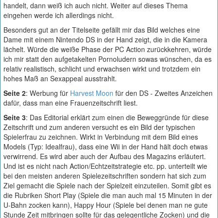
handelt, dann weiß ich auch nicht. Weiter auf dieses Thema
eingehen werde ich allerdings nicht.
Besonders gut an der Titelseite gefällt mir das Bild welches eine
Dame mit einem Nintendo DS in der Hand zeigt, die in die Kamera
lächelt. Würde die weiße Phase der PC Action zurückkehren, würde
ich mir statt den aufgetakelten Pornoludern sowas wünschen, da es
relativ realistisch, schlicht und erwachsen wirkt und trotzdem ein
hohes Maß an Sexappeal ausstrahlt.
Seite 2
: Werbung für
Harvest Moon
für den DS - Zweites Anzeichen
dafür, dass man eine Frauenzeitschrift liest.
Seite 3
: Das Editorial erklärt zum einen die Beweggründe für diese
Zeitschrift und zum anderen versucht es ein Bild der typischen
Spielerfrau zu zeichnen. Wirkt in Verbindung mit dem Bild eines
Models (Typ: Idealfrau), dass eine Wii in der Hand hält doch etwas
verwirrend. Es wird aber auch der Aufbau des Magazins erläutert.
Und ist es nicht nach Action/Echtzeitstrategie etc. pp. unterteilt wie
bei den meisten anderen Spielezeitschriften sondern hat sich zum
Ziel gemacht die Spiele nach der Spielzeit einzuteilen. Somit gibt es
die Rubriken Short Play (Spiele die man auch mal 15 Minuten in der
U-Bahn zocken kann), Happy Hour (Spiele bei denen man ne gute
Stunde Zeit mitbringen sollte für das gelegentliche Zocken) und die