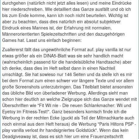
durchgehen (natürlich nicht jetzt alles lesen) und meine Eindrücke
hier niederschreiben. Wie detailliert das Ganze ausfällt und ob ich
bis zum Ende komme, kann ich noch nicht beurteilen. Wichtig ist
aber zu beachten, dass dies natürlich ein absolut subjektiver
Eindruck eines Mannes ist, der Erfahrung mit normalen,
Männerorientierten Spielezeitschriften und den dazugehörigen
Games hat. Lasst uns einfach beginnen:
Zuallererst fällt das ungewöhnliche Format auf. play vanilla ist nur
etwas größer als ein DINA5-Blatt was sie sehr handlich macht
(wahrscheinlich passend für die handelsübliche Handtasche) aber
ich denke, dass dies im Heft selbst dann in einen Nachteil
umschlägt. Sie hat sowieso nur 146 Seiten und da stelle ich es mir
bei dem Format zum einen schwer vor längere Texte und vor allem
große Screenshots unterzubringen. Das Titelblatt bietet ansonsten
das übliche Bild von überladener Werbung. Allerdings sieht man
schon hier deutlich an welche Zielgruppe sich das Ganze wendet mit
Überschriften wie "Fit Wii nie - Die neuen Schlankmacher: Wii und
Eyetoy im Fitness-Test!". Ganz besonders komisch finde ich die
Werbung in der rechten Ecke (guckt als Teil der Mitmachkarte auch
noch einmal aus dem Heft heraus) die Werbung "Paris Hiltons PSP -
play vanilla verlost ihr handsigniertes Goldstück". Wenn das kein
Deadgiveaway ist, dass es sich hier um eine Frauenzeitschrift