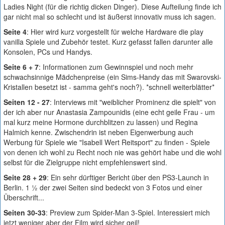
Ladies Night (für die richtig dicken Dinger). Diese Aufteilung finde ich
gar nicht mal so schlecht und ist äußerst innovativ muss ich sagen.
Seite 4
: Hier wird kurz vorgestellt für welche Hardware die play
vanilla Spiele und Zubehör testet. Kurz gefasst fallen darunter alle
Konsolen, PCs und Handys.
Seite 6 + 7
: Informationen zum Gewinnspiel und noch mehr
schwachsinnige Mädchenpreise (ein Sims-Handy das mit Swarovski-
Kristallen besetzt ist - samma geht's noch?). *schnell weiterblätter*
Seiten 12 - 27
: Interviews mit "weiblicher Prominenz die spielt" von
der ich aber nur Anastasia Zampounidis (eine echt geile Frau - um
mal kurz meine Hormone durchblitzen zu lassen) und Regina
Halmich kenne. Zwischendrin ist neben Eigenwerbung auch
Werbung für Spiele wie "Isabell Wert Reitsport" zu finden - Spiele
von denen ich wohl zu Recht noch nie was gehört habe und die wohl
selbst für die Zielgruppe nicht empfehlenswert sind.
Seite 28 + 29
: Ein sehr dürftiger Bericht über den PS3-Launch in
Berlin. 1 ½ der zwei Seiten sind bedeckt von 3 Fotos und einer
Überschrift...
Seiten 30-33
: Preview zum Spider-Man 3-Spiel. Interessiert mich
jetzt weniger aber der Film wird sicher geil!