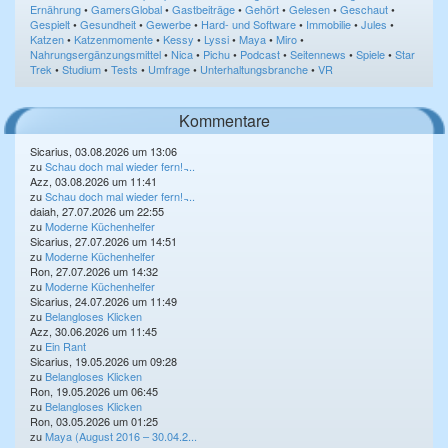
Ernährung
•
GamersGlobal
•
Gastbeiträge
•
Gehört
•
Gelesen
•
Geschaut
•
Gespielt
•
Gesundheit
•
Gewerbe
•
Hard- und Software
•
Immobilie
•
Jules
•
Katzen
•
Katzenmomente
•
Kessy
•
Lyssi
•
Maya
•
Miro
•
Nahrungsergänzungsmittel
•
Nica
•
Pichu
•
Podcast
•
Seitennews
•
Spiele
•
Star
Trek
•
Studium
•
Tests
•
Umfrage
•
Unterhaltungsbranche
•
VR
Kommentare
Sicarius, 03.08.2026 um 13:06
zu
Schau doch mal wieder fern! ̵...
Azz, 03.08.2026 um 11:41
zu
Schau doch mal wieder fern! ̵...
daiah, 27.07.2026 um 22:55
zu
Moderne Küchenhelfer
Sicarius, 27.07.2026 um 14:51
zu
Moderne Küchenhelfer
Ron, 27.07.2026 um 14:32
zu
Moderne Küchenhelfer
Sicarius, 24.07.2026 um 11:49
zu
Belangloses Klicken
Azz, 30.06.2026 um 11:45
zu
Ein Rant
Sicarius, 19.05.2026 um 09:28
zu
Belangloses Klicken
Ron, 19.05.2026 um 06:45
zu
Belangloses Klicken
Ron, 03.05.2026 um 01:25
zu
Maya (August 2016 – 30.04.2...