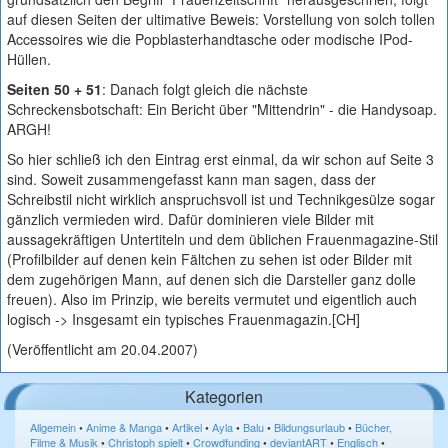
auf diesen Seiten der ultimative Beweis: Vorstellung von solch tollen
Accessoires wie die Popblasterhandtasche oder modische IPod-
Hüllen.
Seiten 50 + 51
: Danach folgt gleich die nächste
Schreckensbotschaft: Ein Bericht über "Mittendrin" - die Handysoap.
ARGH!
So hier schließ ich den Eintrag erst einmal, da wir schon auf Seite 3
sind. Soweit zusammengefasst kann man sagen, dass der
Schreibstil nicht wirklich anspruchsvoll ist und Technikgesülze sogar
gänzlich vermieden wird. Dafür dominieren viele Bilder mit
aussagekräftigen Untertiteln und dem üblichen Frauenmagazine-Stil
(Profilbilder auf denen kein Fältchen zu sehen ist oder Bilder mit
dem zugehörigen Mann, auf denen sich die Darsteller ganz dolle
freuen). Also im Prinzip, wie bereits vermutet und eigentlich auch
logisch -> Insgesamt ein typisches Frauenmagazin.[CH]
(Veröffentlicht am 20.04.2007)
Kategorien
Allgemein
•
Anime & Manga
•
Artikel
•
Ayla
•
Balu
•
Bildungsurlaub
•
Bücher,
Filme & Musik
•
Christoph spielt
•
Crowdfunding
•
deviantART
•
Englisch
•