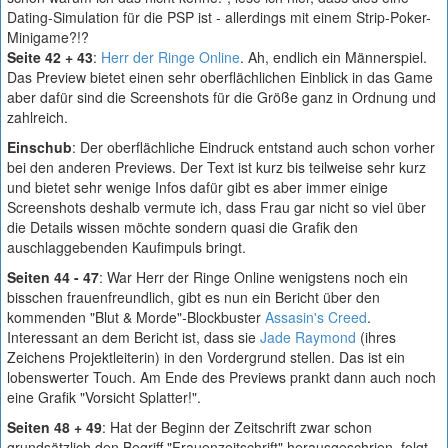
Dating-Simulation für die PSP ist - allerdings mit einem Strip-Poker-
Minigame?!?
Seite 42 + 43
:
Herr der Ringe Online
. Ah, endlich ein Männerspiel.
Das Preview bietet einen sehr oberflächlichen Einblick in das Game
aber dafür sind die Screenshots für die Größe ganz in Ordnung und
zahlreich.
Einschub
: Der oberflächliche Eindruck entstand auch schon vorher
bei den anderen Previews. Der Text ist kurz bis teilweise sehr kurz
und bietet sehr wenige Infos dafür gibt es aber immer einige
Screenshots deshalb vermute ich, dass Frau gar nicht so viel über
die Details wissen möchte sondern quasi die Grafik den
auschlaggebenden Kaufimpuls bringt.
Seiten 44 - 47
: War Herr der Ringe Online wenigstens noch ein
bisschen frauenfreundlich, gibt es nun ein Bericht über den
kommenden "Blut & Morde"-Blockbuster
Assasin's Creed
.
Interessant an dem Bericht ist, dass sie
Jade Raymond
(ihres
Zeichens Projektleiterin) in den Vordergrund stellen. Das ist ein
lobenswerter Touch. Am Ende des Previews prankt dann auch noch
eine Grafik "Vorsicht Splatter!".
Seiten 48 + 49
: Hat der Beginn der Zeitschrift zwar schon
grundsätzlich den Begriff "Frauenzeitschrift" herausgeschrien, folgt