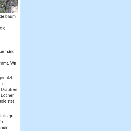
ndelbaum
die
ber sind
immt. Wir
genutzt.
ist
r Draußen
e Löcher
eleistet
alls gut.
in
cheint