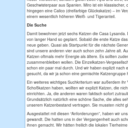
Geschwisterpaar aus Spanien. Miro ist ein klassischer, 
hingegen eine Calico (dreifarbige Glückskatze) – im Ve
einem wesentlich höheren Weiß- und Tigeranteil.
Die Suche
Damit bewohnen jetzt sechs Katzen die Casa Lysanda. D
von langer Hand so geplant. Sobald die erste Katze das 
neue geben. Quasi als Startpunkt für die nächste Genera
sind unsere anderen vier auch schon zehn Jahre alt. 
Katzen oftmals mehr Energie als ältere. Es sollten zude
zusammenbleiben wollen. Die Einzelkatzen-Vergesellsch
schon ein paar mal durch. Und wir haben explizit nach
gesucht, da wir ja schon eine gemischte Katzengruppe 
Ein weiteres wichtiges Suchkriterium war außerdem ihr 
Schoßkatzen haben, wollten wir explizit Katzen, die ni
einrichten. Ja, die anderen waren faktisch sofort zutra
Grundsätzlich natürlich eine schöne Sache, die alles seh
unserem Katzenbestand vertragen. Sie mussten nicht g
Ausgestattet mit diesen “Anforderungen”, haben wir un
gewandt. Die hatten uns in der Vergangenheit auch sc
ihnen gemacht. Wir hätten freilich die lokalen Tierheime