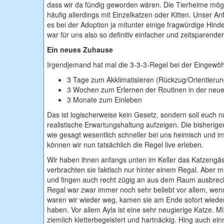
dass wir da fündig geworden wären. Die Tierheime mögen 
häufig allerdings mit Einzelkatzen oder Kitten. Unser A
es bei der Adoption ja mitunter einige fragwürdige Hinde
war für uns also so definitiv einfacher und zeitsparender
Ein neues Zuhause
Irgendjemand hat mal die 3-3-3-Regel bei der Eingewöh
3 Tage zum Akklimatisieren (Rückzug/Orientierun
3 Wochen zum Erlernen der Routinen in der ne
3 Monate zum Einleben
Das ist logischerweise kein Gesetz, sondern soll euch 
realistische Erwartungshaltung aufzeigen. Die bisher
wie gesagt wesentlich schneller bei uns heimisch und 
können wir nun tatsächlich die Regel live erleben.
Wir haben ihnen anfangs unten im Keller das Katzengäs
verbrachten sie faktisch nur hinter einem Regal. Aber 
und fingen auch recht zügig an aus dem Raum ausbrech
Regal war zwar immer noch sehr beliebt vor allem, wen
waren wir wieder weg, kamen sie am Ende sofort wiede
haben. Vor allem Ayla ist eine sehr neugierige Katze. Mi
ziemlich kletterbegeistert und hartnäckig. Hing auch ei