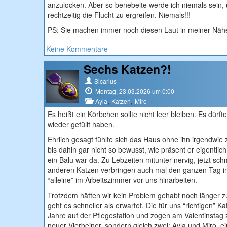
anzulocken. Aber so benebelte werde ich niemals sein, 
rechtzeitig die Flucht zu ergreifen. Niemals!!!
PS: Sie machen immer noch diesen Laut in meiner Nähe,
Keine Kommentare
Sechs Katzen?!
Sicarius
Montag, 23.03.2026 um 0:00
,
,
Ayla
Katzen
Miro
Es heißt ein Körbchen sollte nicht leer bleiben. Es dürf
wieder gefüllt haben.
Ehrlich gesagt fühlte sich das Haus ohne ihn irgendwie 
bis dahin gar nicht so bewusst, wie präsent er eigentlic
ein Balu war da. Zu Lebzeiten mitunter nervig, jetzt sch
anderen Katzen verbringen auch mal den ganzen Tag 
“alleine” im Arbeitszimmer vor uns hinarbeiten.
Trotzdem hätten wir kein Problem gehabt noch länger 
geht es schneller als erwartet. Die für uns “richtigen” K
Jahre auf der Pflegestation und zogen am Valentinstag z
neuer Vierbeiner, sondern gleich zwei: Ayla und Miro, e