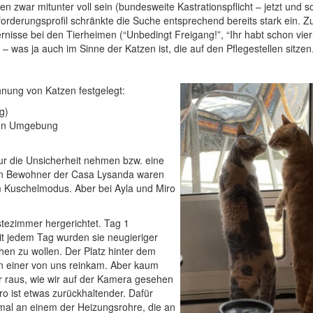
zwar mitunter voll sein (bundesweite Kastrationspflicht – jetzt und sof
nforderungsprofil schränkte die Suche entsprechend bereits stark ein. 
rnisse bei den Tierheimen (“Unbedingt Freigang!”, “Ihr habt schon vier
 – was ja auch im Sinne der Katzen ist, die auf den Pflegestellen sitzen
nung von Katzen festgelegt:
g)
uen Umgebung
nur die Unsicherheit nehmen bzw. eine
igen Bewohner der Casa Lysanda waren
im Kuschelmodus. Aber bei Ayla und Miro
tezimmer hergerichtet. Tag 1
mit jedem Tag wurden sie neugieriger
en zu wollen. Der Platz hinter dem
n einer von uns reinkam. Aber kaum
r raus, wie wir auf der Kamera gesehen
ro ist etwas zurückhaltender. Dafür
nmal an einem der Heizungsrohre, die an