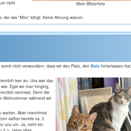
um nicht
Mein Blitzerfoto
 der wie “Miro” klingt. Keine Ahnung warum.
te somit nicht verwundern, dass wir den Platz, den
Balu
hinterlassen hat
ziemlich leer an. Uns war das
h war. Egal wo man hinging,
merzlich vermisst. Denn die
im Wohnzimmer während wir
zu warten. Aber manchmal
atzen saßen bereits ca. 2
u uns um. Ja, nicht ein
in 2 ½ Jahre altes