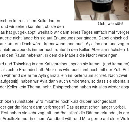
schen im restlichen Keller laufen
Och, wie süß!
 und wir sehen konnten, ob sie den
Das hat gut geklappt, weshalb wir dann eines Tages einfach mal “verge
uerte nicht lange bis sie auf Erkundungstour gingen. Dabei entschied 
ank unterm Dach wäre. Irgendwann fand auch Ayla ihn dort und zog mi
end hieß es abends immer noch runter in den Keller. Aber am nächsten 
dern in den Raum nebenan, in dem die Mädels die Nacht verbringen.
rd und Totschlag in den Katzenreihen, sprich sie kamen (und kommen)
z als echte Freundschaft. Aber das wird bestimmt noch mit der Zeit. Auf
h während die arme Ayla ganz allein im Kellerraum schlief. Nach zwei 
aufgeteilt), haben wir Ayla dann auch umberaten, so dass sie ebenfalls
 der Keller kein Thema mehr. Entsprechend haben wir alles wieder ab
 ich oben rumstapfe, wird mitunter noch kurz drüber nachgedacht
r gar die Nacht darin verbringen? Das ist jetzt schon länger vorbei.
. Erst haben sie sehr zaghaft und “heimlich” die Räume erkundet, in de
t im Arbeitszimmer in einem Wandbett während Miro gerne auf einer Wel