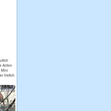
tlich
e Action
 Miro
 freilich