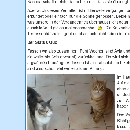
Nachbarschaft meinte danach zu mir, dass sie überlegt h
Aber auch dieses Verhalten ist mittlerweile vergangen u
erkundet oder einfach nur die Sonne genossen. Beide
was unsere in der Vergangenheit überhaupt nicht geta
anschließend gleich mal nachmachen
. Die Katzenkl
Terrassentür zu ist, geht es also noch nicht rein oder ra
Der Status Quo
Fassen wir also zusammen: Fünf Wochen sind Ayla und Mi
sie weiterhin (wie erwartet) zurückhaltend. Da wird s
argwöhnisch beäugt. Anfassen ist also absolut noch ke
sind also schon viel weiter als am Anfang.
Im Haus
Auf di
ebenfa
entdec
zum Au
haben 
Das Ve
Richtig
bissch