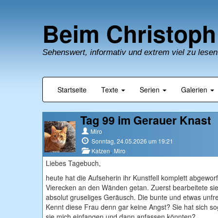
Beim Christoph
Sehenswert, informativ und extrem viel zu lesen
Startseite
Texte
Serien
Galerien
Tag 99 im Gerauer Knast
Miro
Sonntag, 24.05.2026 um 19:21
,
Katzen
Miro
Liebes Tagebuch,
heute hat die Aufseherin ihr Kunstfell komplett abgewo
Vierecken an den Wänden getan. Zuerst bearbeitete si
absolut gruseliges Geräusch. Die bunte und etwas unfreu
Kennt diese Frau denn gar keine Angst? Sie hat sich sog
sie mich einfangen und dann anfassen könnten?