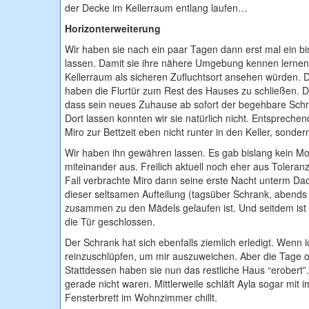
der Decke im Kellerraum entlang laufen…
Horizonterweiterung
Wir haben sie nach ein paar Tagen dann erst mal ein bis
lassen. Damit sie ihre nähere Umgebung kennen lernen
Kellerraum als sicheren Zufluchtsort ansehen würden. 
haben die Flurtür zum Rest des Hauses zu schließen. Da
dass sein neues Zuhause ab sofort der begehbare Schr
Dort lassen konnten wir sie natürlich nicht. Entsprech
Miro zur Bettzeit eben nicht runter in den Keller, son
Wir haben ihn gewähren lassen. Es gab bislang kein Mo
miteinander aus. Freilich aktuell noch eher aus Toleran
Fall verbrachte Miro dann seine erste Nacht unterm Dac
dieser seltsamen Aufteilung (tagsüber Schrank, abends 
zusammen zu den Mädels gelaufen ist. Und seitdem ist
die Tür geschlossen.
Der Schrank hat sich ebenfalls ziemlich erledigt. Wenn
reinzuschlüpfen, um mir auszuweichen. Aber die Tage ode
Stattdessen haben sie nun das restliche Haus “erobert”
gerade nicht waren. Mittlerweile schläft Ayla sogar mi
Fensterbrett im Wohnzimmer chillt.