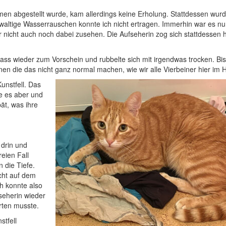
men abgestellt wurde, kam allerdings keine Erholung. Stattdessen wurd
gewaltige Wasserrauschen konnte ich nicht ertragen. Immerhin war es nu
nicht auch noch dabei zusehen. Die Aufseherin zog sich stattdessen h
nass wieder zum Vorschein und rubbelte sich mit irgendwas trocken. Bis
nnen die das nicht ganz normal machen, wie wir alle Vierbeiner hier im
unstfell. Das
te es aber und
pät, was ihre
 drin und
reien Fall
n die Tiefe.
icht auf dem
h konnte also
fseherin wieder
rten musste.
stfell