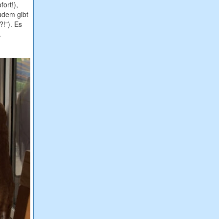
ort!),
Zudem gibt
?!”). Es
.