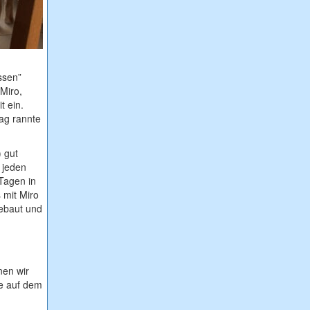
ssen”
Miro,
t ein.
Tag rannte
 gut
 jeden
Tagen in
 mit Miro
gebaut und
nen wir
le auf dem