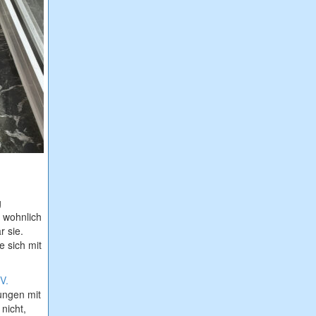
g
t wohnlich
r sie.
e sich mit
V.
rungen mit
nicht,