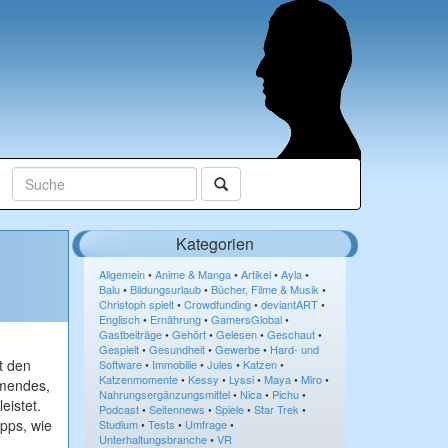
Kategorien
Allgemein
•
Anime & Manga
•
Artikel
•
Ayla
•
Balu
•
Bildungsurlaub
•
Bücher, Filme & Musik
•
Christoph spielt
•
Crowdfunding
•
deviantART
•
Englisch
•
Ernährung
•
GamersGlobal
•
Gastbeiträge
•
Gehört
•
Gelesen
•
Geschaut
•
Gespielt
•
Gesundheit
•
Gewerbe
•
Hard- und
t den
Software
•
Immobilie
•
Jules
•
Katzen
•
Katzenmomente
•
Kessy
•
Lyssi
•
Maya
•
Miro
•
mmendes,
Nahrungsergänzungsmittel
•
Nica
•
Pichu
•
eistet.
Podcast
•
Seitennews
•
Spiele
•
Star Trek
•
ipps, wie
Studium
•
Tests
•
Umfrage
•
Unterhaltungsbranche
•
VR