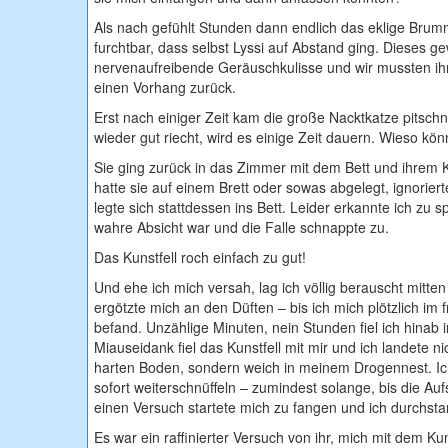
Als nach gefühlt Stunden dann endlich das eklige Brum
furchtbar, dass selbst Lyssi auf Abstand ging. Dieses 
nervenaufreibende Geräuschkulisse und wir mussten ihr 
einen Vorhang zurück.
Erst nach einiger Zeit kam die große Nacktkatze pitsch
wieder gut riecht, wird es einige Zeit dauern. Wieso kö
Sie ging zurück in das Zimmer mit dem Bett und ihrem K
hatte sie auf einem Brett oder sowas abgelegt, ignorier
legte sich stattdessen ins Bett. Leider erkannte ich zu s
wahre Absicht war und die Falle schnappte zu.
Das Kunstfell roch einfach zu gut!
Und ehe ich mich versah, lag ich völlig berauscht mitten
ergötzte mich an den Düften – bis ich mich plötzlich im f
befand. Unzählige Minuten, nein Stunden fiel ich hinab i
Miauseidank fiel das Kunstfell mit mir und ich landete n
harten Boden, sondern weich in meinem Drogennest. Ic
sofort weiterschnüffeln – zumindest solange, bis die Au
einen Versuch startete mich zu fangen und ich durchsta
Es war ein raffinierter Versuch von ihr, mich mit dem Kun