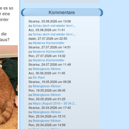
e es so
Kommentare
r eine
inter
Sicarius, 03.08.2026 um 13:06
zu
Schau doch mal wieder fern! ̵...
Azz, 03.08.2026 um 11:41
 die
zu
Schau doch mal wieder fern! ̵...
daiah, 27.07.2026 um 22:55
 Haus?
zu
Moderne Küchenhelfer
Sicarius, 27.07.2026 um 14:51
zu
Moderne Küchenhelfer
Ron, 27.07.2026 um 14:32
zu
Moderne Küchenhelfer
Sicarius, 24.07.2026 um 11:49
zu
Belangloses Klicken
Azz, 30.06.2026 um 11:45
zu
Ein Rant
Sicarius, 19.05.2026 um 09:28
zu
Belangloses Klicken
Ron, 19.05.2026 um 06:45
zu
Belangloses Klicken
Ron, 03.05.2026 um 01:25
zu
Maya (August 2016 – 30.04.2...
Sicarius, 20.04.2026 um 17:42
zu
Belangloses Klicken
Ron, 20.04.2026 um 15:10
zu
Belangloses Klicken
Ron, 20.04.2026 um 14:59