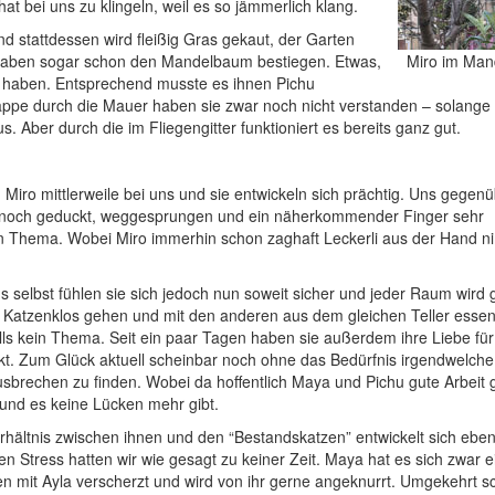
at bei uns zu klingeln, weil es so jämmerlich klang.
nd stattdessen wird fleißig Gras gekaut, der Garten
 haben sogar schon den Mandelbaum bestiegen. Etwas,
Miro im Ma
n haben. Entsprechend musste es ihnen Pichu
appe durch die Mauer haben sie zwar noch nicht verstanden – solange 
us. Aber durch die im Fliegengitter funktioniert es bereits ganz gut.
ro mittlerweile bei uns und sie entwickeln sich prächtig. Uns gegenü
ich noch geduckt, weggesprungen und ein näherkommender Finger sehr
in Thema. Wobei Miro immerhin schon zaghaft Leckerli aus der Hand n
 selbst fühlen sie sich jedoch nun soweit sicher und jeder Raum wird 
e Katzenklos gehen und mit den anderen aus dem gleichen Teller essen 
lls kein Thema. Seit ein paar Tagen haben sie außerdem ihre Liebe fü
kt. Zum Glück aktuell scheinbar noch ohne das Bedürfnis irgendwelch
sbrechen zu finden. Wobei da hoffentlich Maya und Pichu gute Arbeit g
und es keine Lücken mehr gibt.
rhältnis zwischen ihnen und den “Bestandskatzen” entwickelt sich ebenf
en Stress hatten wir wie gesagt zu keiner Zeit. Maya hat es sich zwar e
en mit Ayla verscherzt und wird von ihr gerne angeknurrt. Umgekehrt s