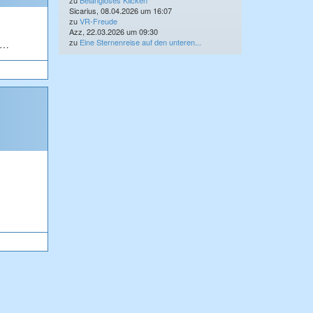
zu
Belangloses Klicken
Sicarius, 08.04.2026 um 16:07
zu
VR-Freude
Azz, 22.03.2026 um 09:30
zu
Eine Sternenreise auf den unteren...
e…