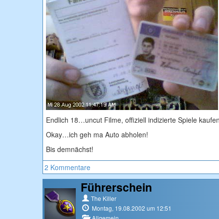
Endlich 18…uncut Filme, offiziell indizierte Spiele kauf
Okay…ich geh ma Auto abholen!
Bis demnächst!
2 Kommentare
Führerschein
The Killer
Montag, 19.08.2002 um 12:51
Allgemein