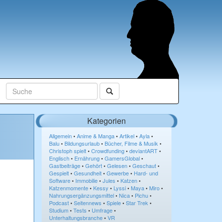
Kategorien
Allgemein
•
Anime & Manga
•
Artikel
•
Ayla
•
Balu
•
Bildungsurlaub
•
Bücher, Filme & Musik
•
Christoph spielt
•
Crowdfunding
•
deviantART
•
Englisch
•
Ernährung
•
GamersGlobal
•
Gastbeiträge
•
Gehört
•
Gelesen
•
Geschaut
•
Gespielt
•
Gesundheit
•
Gewerbe
•
Hard- und
Software
•
Immobilie
•
Jules
•
Katzen
•
Katzenmomente
•
Kessy
•
Lyssi
•
Maya
•
Miro
•
Nahrungsergänzungsmittel
•
Nica
•
Pichu
•
Podcast
•
Seitennews
•
Spiele
•
Star Trek
•
Studium
•
Tests
•
Umfrage
•
Unterhaltungsbranche
•
VR