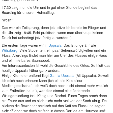
17:30 zeigt nun die Uhr und in gut einer Stunde beginnt das
Boarding für unseren Heimatflug.
*wosh*
Das war ein Zeitsprung, denn jetzt sitze ich bereits im Flieger und
die Uhr zeig 18:45. Echt praktisch, wenn man überhaupt keinen
Druck hat unbedingt jetzt fertig zu werden :).
Die ersten Tage waren wir in
Uppsala
. Das ist ungefähr wie
Würzburg
: Viele Studenten, ein paar Sehenswürdigkeiten und ein
Fluss. Allerdings findet man hier am Ufer des Flusses einige Haus-
und ein mietbares Saunaboot.
Am Interessantesten ist wohl die Geschichte des Ortes. So hieß das
heutige Uppsala früher ganz anders.
Einige Kilometer entfernt liegt
Gamla Uppsala
(Alt Uppsala). Soweit
ich mich noch erinnern kann (ich bin ein Kind einer
Mediengesellschaft. Ich weiß doch noch nicht einmal mehr was ich
zum Frühstück hatte.), war dies einmal eine florierende
Wikingersiedlung inkl. König und Bischof. Eines Tages brach dann
ein Feuer aus und es blieb nicht mehr viel von der Stadt übrig. Da
blickten die Bewohner neidisch auf das Kaff am Fluss und sagten
sich: “Ziehen wir doch einfach in dieses Dorf da am Horizont um!”.