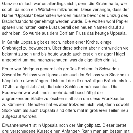
Ganz so einfach war es allerdings nicht, denn die Kirche hatte, wie
so oft, da noch ein Wörtchen mitzureden. Diese verlangte, dass der
Name “Uppsala” beibehalten werden musste bevor der Umzug des
Bischofstandorts genehmigt werden würde. Die wollten wohl Papier
sparen und hatten keine Lust überall den neuen Namen drauf zu
schreiben. So wurde aus dem Dorf am Fluss das heutige Uppsala.
In Gamla Uppsala gibt es noch, neben einer Kirche, einige
Grabhügel zu bewundern. Über diese scheint aber nicht wirklich viel
bekannt zu sein und bis heute wurde auch erst ein einziger Hügel
angebohrt um mal nachzuschauen, was da eigentlich drin ist.
Feuer war übrigens generell ein großes Problem in Schweden.
Sowohl im Schloss von Uppsala als auch im Schloss von Stockholm
hängt eine etwas längere Liste auf der die unzähligen Brände bis ins
17 Jhr. aufgelistet sind, die beide Schlösser heimsuchten. Die
Feuerwehr war wohl meist mehr damit beschäftigt die
angrenzenden Städte zu löschen statt sich um diese Prunkbauten
zu kümmern. Geholfen hat es aber trotzdem nicht viel, denn sowohl
Stockholm als auch Uppsala sind öfters mal in größeren Teilen neu
aufgebaut worden.
Erwähnenswert ist in Uppsala noch der Minigolfplatz. Dieser bietet
drei verschiedene Kurse: einen Anfänger- (kann man am besten mit