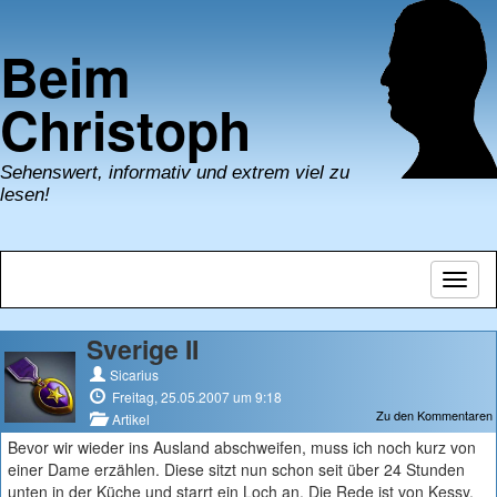
Beim
Christoph
Sehenswert, informativ und extrem viel zu
lesen!
Navig
umsch
Sverige II
Sicarius
Freitag, 25.05.2007 um 9:18
Zu den Kommentaren
Artikel
Bevor wir wieder ins Ausland abschweifen, muss ich noch kurz von
einer Dame erzählen. Diese sitzt nun schon seit über 24 Stunden
unten in der Küche und starrt ein Loch an. Die Rede ist von Kessy.