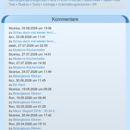
Trek
•
Studium
•
Tests
•
Umfrage
•
Unterhaltungsbranche
•
VR
Kommentare
Sicarius, 03.08.2026 um 13:06
zu
Schau doch mal wieder fern! ̵...
Azz, 03.08.2026 um 11:41
zu
Schau doch mal wieder fern! ̵...
daiah, 27.07.2026 um 22:55
zu
Moderne Küchenhelfer
Sicarius, 27.07.2026 um 14:51
zu
Moderne Küchenhelfer
Ron, 27.07.2026 um 14:32
zu
Moderne Küchenhelfer
Sicarius, 24.07.2026 um 11:49
zu
Belangloses Klicken
Azz, 30.06.2026 um 11:45
zu
Ein Rant
Sicarius, 19.05.2026 um 09:28
zu
Belangloses Klicken
Ron, 19.05.2026 um 06:45
zu
Belangloses Klicken
Ron, 03.05.2026 um 01:25
zu
Maya (August 2016 – 30.04.2...
Sicarius, 20.04.2026 um 17:42
zu
Belangloses Klicken
Ron, 20.04.2026 um 15:10
zu
Belangloses Klicken