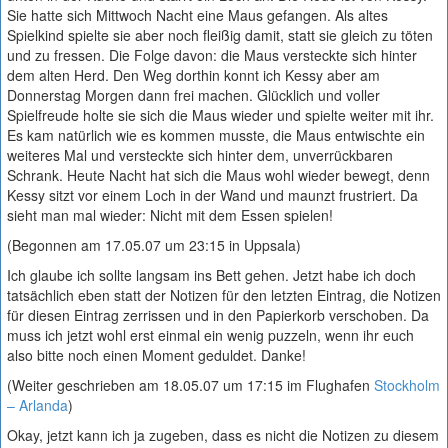
Sie hatte sich Mittwoch Nacht eine Maus gefangen. Als altes
Spielkind spielte sie aber noch fleißig damit, statt sie gleich zu töten
und zu fressen. Die Folge davon: die Maus versteckte sich hinter
dem alten Herd. Den Weg dorthin konnt ich Kessy aber am
Donnerstag Morgen dann frei machen. Glücklich und voller
Spielfreude holte sie sich die Maus wieder und spielte weiter mit ihr.
Es kam natürlich wie es kommen musste, die Maus entwischte ein
weiteres Mal und versteckte sich hinter dem, unverrückbaren
Schrank. Heute Nacht hat sich die Maus wohl wieder bewegt, denn
Kessy sitzt vor einem Loch in der Wand und maunzt frustriert. Da
sieht man mal wieder: Nicht mit dem Essen spielen!
(Begonnen am 17.05.07 um 23:15 in Uppsala)
Ich glaube ich sollte langsam ins Bett gehen. Jetzt habe ich doch
tatsächlich eben statt der Notizen für den letzten Eintrag, die Notizen
für diesen Eintrag zerrissen und in den Papierkorb verschoben. Da
muss ich jetzt wohl erst einmal ein wenig puzzeln, wenn ihr euch
also bitte noch einen Moment geduldet. Danke!
(Weiter geschrieben am 18.05.07 um 17:15 im Flughafen
Stockholm
– Arlanda
)
Okay, jetzt kann ich ja zugeben, dass es nicht die Notizen zu diesem