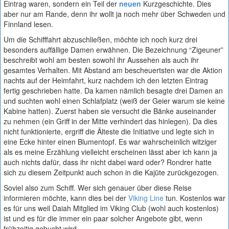
Eintrag waren, sondern ein Teil der
neuen
Kurzgeschichte. Dies
aber nur am Rande, denn ihr wollt ja noch mehr über Schweden und
Finnland lesen.
Um die Schifffahrt abzuschließen, möchte ich noch kurz drei
besonders auffällige Damen erwähnen. Die Bezeichnung “Zigeuner”
beschreibt wohl am besten sowohl ihr Aussehen als auch ihr
gesamtes Verhalten. Mit Abstand am bescheuertsten war die Aktion
nachts auf der Heimfahrt, kurz nachdem ich den letzten Eintrag
fertig geschrieben hatte. Da kamen nämlich besagte drei Damen an
und suchten wohl einen Schlafplatz (weiß der Geier warum sie keine
Kabine hatten). Zuerst haben sie versucht die Bänke auseinander
zu nehmen (ein Griff in der Mitte verhindert das hinlegen). Da dies
nicht funktionierte, ergriff die Älteste die Initiative und legte sich in
eine Ecke hinter einen Blumentopf. Es war wahrscheinlich witziger
als es meine Erzählung vielleicht erscheinen lässt aber ich kann ja
auch nichts dafür, dass ihr nicht dabei ward oder? Rondrer hatte
sich zu diesem Zeitpunkt auch schon in die Kajüte zurückgezogen.
Soviel also zum Schiff. Wer sich genauer über diese Reise
informieren möchte, kann dies bei der
Viking Line
tun. Kostenlos war
es für uns weil Daiah Mitglied im Viking Club (wohl auch kostenlos)
ist und es für die immer ein paar solcher Angebote gibt, wenn
frühzeitig gebucht wird.