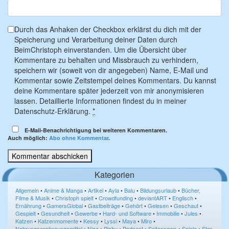
Durch das Anhaken der Checkbox erklärst du dich mit der
Speicherung und Verarbeitung deiner Daten durch
BeimChristoph einverstanden. Um die Übersicht über
Kommentare zu behalten und Missbrauch zu verhindern,
speichern wir (soweit von dir angegeben) Name, E-Mail und
Kommentar sowie Zeitstempel deines Kommentars. Du kannst
deine Kommentare später jederzeit von mir anonymisieren
lassen. Detaillierte Informationen findest du in meiner
Datenschutz-Erklärung.
*
E-Mail-Benachrichtigung bei weiteren Kommentaren.
Auch möglich:
Abo ohne Kommentar
.
Kategorien
Allgemein
•
Anime & Manga
•
Artikel
•
Ayla
•
Balu
•
Bildungsurlaub
•
Bücher,
Filme & Musik
•
Christoph spielt
•
Crowdfunding
•
deviantART
•
Englisch
•
Ernährung
•
GamersGlobal
•
Gastbeiträge
•
Gehört
•
Gelesen
•
Geschaut
•
Gespielt
•
Gesundheit
•
Gewerbe
•
Hard- und Software
•
Immobilie
•
Jules
•
Katzen
•
Katzenmomente
•
Kessy
•
Lyssi
•
Maya
•
Miro
•
Nahrungsergänzungsmittel
•
Nica
•
Pichu
•
Podcast
•
Seitennews
•
Spiele
•
Star