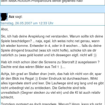
dem IMBA-R0XX0R-Profiparcours derbe gepwned hab!
Azz
sagt:
Samstag, 26.05.2007 um 12:33 Uhr
Ahoi,
Sic, ich hab deine Anspielung net verstanden. Warum sollte ich deine
Spiele beschädigen? .. naja, egal. Ich weiss nohc net genau, wann
ich wieder komme. Entweder in 4, oder in 8 wochen… falls du deine
Spiele dringend brauchst (was ich nicht hoffe), schicke ich sie dir
natürlich zu (was geld kostet und ich deswegen eigtl. nicht will :))
Hab ich mich schon über die Screens zu Starcraft 2 ausgelassen ?
Dachte erst das wären Bilder aus Teil 1 :)…
Achja, bin grad an Stalker dran (nein, das hab ich nicht von dir, spar
dir den Blick ins Regal :)) Erster Eindruck ist durchwachsen. Wirkt
alles irgendwie steril und leer. Die Laufwege sind arg lang und es gibt
nicht unbedingt viel zu entdecken. Die Gefechte sind teils
unrealistisch (Gegner stecken zu viel ein) und die KI ist auch relativ
schlecht.
Trotzdem motiviert es doch irgendwie. Warum? Hmm, kann ich nicht