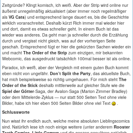
Zeitgründe? Klingt komisch, ich weiß. Aber der Strip wird online nur
äußerst unregelmäßig aktualisiert (aber immer noch regelmäßiger
als
VG Cats
) und entsprechend lange dauert es, bis die Geschichte
wirklich voranschreitet. Deshalb kürzt Rich immer mal wieder hier
und dort, damit es etwas schneller geht. In einem Buch ist das
wieder was anderes. Da geht man ja schneller durch die Erzählung
durch und vergisst nicht gleich, was auf der vorherigen Seite
geschah. Entsprechend fügt er hier die gekürzten Sachen wieder ein
und macht
The Order of the Strip
zum einzigen, mir bekannten
Webcomic, das ausgedruckt tatsächlich 100mal besser ist als online.
Paradox, ich weiß, aber der Vergleich mit einem guten Buch kommt
eben nicht von ungefähr.
Don’t Split the Party
, das aktuellste Buch,
hat mich beispielsweise so richtig umgehauen. Für mich steht
The
Order of the Stick
deshalb mittlerweile auf gleicher Stufe wie die
Spiel der Götter
-Saga, der Avalon-Saga (Marion Zimmer Bradley)
oder dem Mittelerde-Zyklus — nur statt 500 Seiten Text ohne viele
Bilder, habe ich hier eben 500 Seiten Bilder ohne viel Text
.
Schlussworte
Nun wisst ihr endlich auch, welche meine absoluten Lieblingscomics
sind. Natürlich lese ich noch einige weitere (unter anderem
Rooster
Teeth Comics
,
Little Gamers
und die ganzen populären natürlich