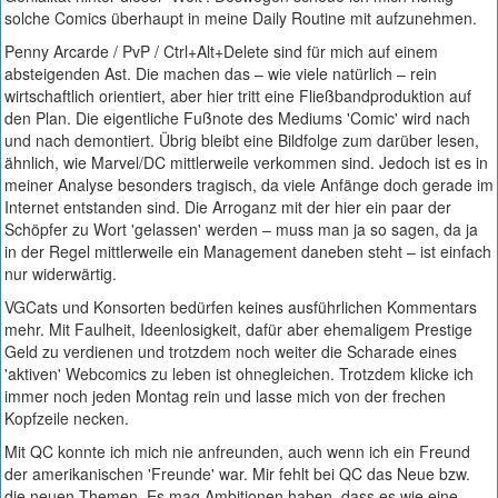
solche Comics überhaupt in meine Daily Routine mit aufzunehmen.
Penny Arcarde / PvP / Ctrl+Alt+Delete sind für mich auf einem
absteigenden Ast. Die machen das – wie viele natürlich – rein
wirtschaftlich orientiert, aber hier tritt eine Fließbandproduktion auf
den Plan. Die eigentliche Fußnote des Mediums 'Comic' wird nach
und nach demontiert. Übrig bleibt eine Bildfolge zum darüber lesen,
ähnlich, wie Marvel/DC mittlerweile verkommen sind. Jedoch ist es in
meiner Analyse besonders tragisch, da viele Anfänge doch gerade im
Internet entstanden sind. Die Arroganz mit der hier ein paar der
Schöpfer zu Wort 'gelassen' werden – muss man ja so sagen, da ja
in der Regel mittlerweile ein Management daneben steht – ist einfach
nur widerwärtig.
VGCats und Konsorten bedürfen keines ausführlichen Kommentars
mehr. Mit Faulheit, Ideenlosigkeit, dafür aber ehemaligem Prestige
Geld zu verdienen und trotzdem noch weiter die Scharade eines
'aktiven' Webcomics zu leben ist ohnegleichen. Trotzdem klicke ich
immer noch jeden Montag rein und lasse mich von der frechen
Kopfzeile necken.
Mit QC konnte ich mich nie anfreunden, auch wenn ich ein Freund
der amerikanischen 'Freunde' war. Mir fehlt bei QC das Neue bzw.
die neuen Themen. Es mag Ambitionen haben, dass es wie eine