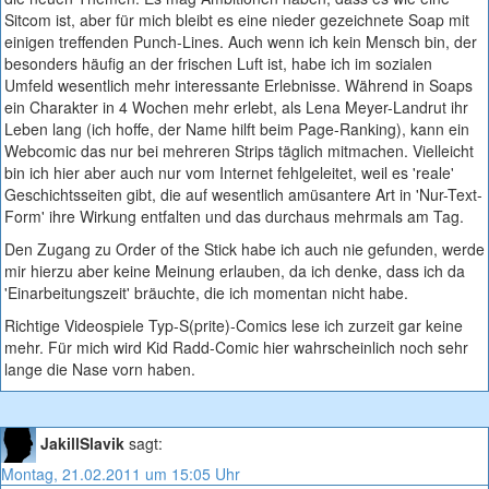
Sitcom ist, aber für mich bleibt es eine nieder gezeichnete Soap mit
einigen treffenden Punch-Lines. Auch wenn ich kein Mensch bin, der
besonders häufig an der frischen Luft ist, habe ich im sozialen
Umfeld wesentlich mehr interessante Erlebnisse. Während in Soaps
ein Charakter in 4 Wochen mehr erlebt, als Lena Meyer-Landrut ihr
Leben lang (ich hoffe, der Name hilft beim Page-Ranking), kann ein
Webcomic das nur bei mehreren Strips täglich mitmachen. Vielleicht
bin ich hier aber auch nur vom Internet fehlgeleitet, weil es 'reale'
Geschichtsseiten gibt, die auf wesentlich amüsantere Art in 'Nur-Text-
Form' ihre Wirkung entfalten und das durchaus mehrmals am Tag.
Den Zugang zu Order of the Stick habe ich auch nie gefunden, werde
mir hierzu aber keine Meinung erlauben, da ich denke, dass ich da
'Einarbeitungszeit' bräuchte, die ich momentan nicht habe.
Richtige Videospiele Typ-S(prite)-Comics lese ich zurzeit gar keine
mehr. Für mich wird Kid Radd-Comic hier wahrscheinlich noch sehr
lange die Nase vorn haben.
JakillSlavik
sagt:
Montag, 21.02.2011 um 15:05 Uhr