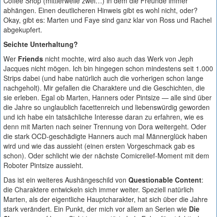
Coffee Shop (mittlerweile zwei…) in dem die Freunde immer
abhängen. Einen deutlicheren Hinweis gibt es wohl nicht, oder?
Okay, gibt es: Marten und Faye sind ganz klar von Ross und Rachel
abgekupfert.
Seichte Unterhaltung?
Wer
Friends
nicht mochte, wird also auch das Werk von Jeph
Jacques nicht mögen. Ich bin hingegen schon mindestens seit 1.000
Strips dabei (und habe natürlich auch die vorherigen schon lange
nachgeholt). Mir gefallen die Charaktere und die Geschichten, die
sie erleben. Egal ob Marten, Hanners oder Pintsize — alle sind über
die Jahre so unglaublich facettenreich und liebenswürdig geworden
und ich habe ein tatsächliche Interesse daran zu erfahren, wie es
denn mit Marten nach seiner Trennung von Dora weitergeht. Oder
die stark OCD-geschädigte Hanners auch mal Männerglück haben
wird und wie das aussieht (einen ersten Vorgeschmack gab es
schon). Oder schlicht wie der nächste Comicrelief-Moment mit dem
Roboter Pintsize aussieht.
Das ist ein weiteres Aushängeschild von
Questionable Content
:
die Charaktere entwickeln sich immer weiter. Speziell natürlich
Marten, als der eigentliche Hauptcharakter, hat sich über die Jahre
stark verändert. Ein Punkt, der mich vor allem an Serien wie
Die