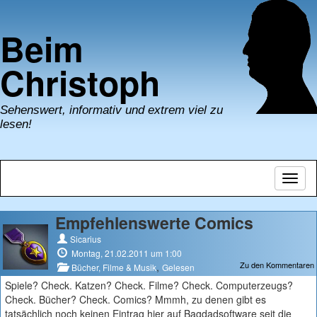
Beim
Christoph
Sehenswert, informativ und extrem viel zu
lesen!
Navig
umsch
Empfehlenswerte Comics
Sicarius
Montag, 21.02.2011 um 1:00
Zu den Kommentaren
,
Bücher, Filme & Musik
Gelesen
Spiele? Check. Katzen? Check. Filme? Check. Computerzeugs?
Check. Bücher? Check. Comics? Mmmh, zu denen gibt es
tatsächlich noch keinen Eintrag hier auf Bagdadsoftware seit die