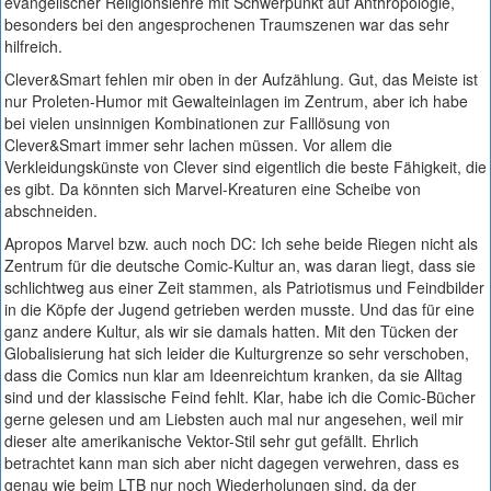
evangelischer Religionslehre mit Schwerpunkt auf Anthropologie,
besonders bei den angesprochenen Traumszenen war das sehr
hilfreich.
Clever&Smart fehlen mir oben in der Aufzählung. Gut, das Meiste ist
nur Proleten-Humor mit Gewalteinlagen im Zentrum, aber ich habe
bei vielen unsinnigen Kombinationen zur Falllösung von
Clever&Smart immer sehr lachen müssen. Vor allem die
Verkleidungskünste von Clever sind eigentlich die beste Fähigkeit, die
es gibt. Da könnten sich Marvel-Kreaturen eine Scheibe von
abschneiden.
Apropos Marvel bzw. auch noch DC: Ich sehe beide Riegen nicht als
Zentrum für die deutsche Comic-Kultur an, was daran liegt, dass sie
schlichtweg aus einer Zeit stammen, als Patriotismus und Feindbilder
in die Köpfe der Jugend getrieben werden musste. Und das für eine
ganz andere Kultur, als wir sie damals hatten. Mit den Tücken der
Globalisierung hat sich leider die Kulturgrenze so sehr verschoben,
dass die Comics nun klar am Ideenreichtum kranken, da sie Alltag
sind und der klassische Feind fehlt. Klar, habe ich die Comic-Bücher
gerne gelesen und am Liebsten auch mal nur angesehen, weil mir
dieser alte amerikanische Vektor-Stil sehr gut gefällt. Ehrlich
betrachtet kann man sich aber nicht dagegen verwehren, dass es
genau wie beim LTB nur noch Wiederholungen sind, da der