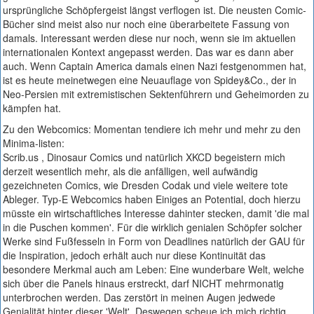
ursprüngliche Schöpfergeist längst verflogen ist. Die neusten Comic-
Bücher sind meist also nur noch eine überarbeitete Fassung von
damals. Interessant werden diese nur noch, wenn sie im aktuellen
internationalen Kontext angepasst werden. Das war es dann aber
auch. Wenn Captain America damals einen Nazi festgenommen hat,
ist es heute meinetwegen eine Neuauflage von Spidey&Co., der in
Neo-Persien mit extremistischen Sektenführern und Geheimorden zu
kämpfen hat.
Zu den Webcomics: Momentan tendiere ich mehr und mehr zu den
Minima-listen:
Scrib.us , Dinosaur Comics und natürlich XKCD begeistern mich
derzeit wesentlich mehr, als die anfälligen, weil aufwändig
gezeichneten Comics, wie Dresden Codak und viele weitere tote
Ableger. Typ-E Webcomics haben Einiges an Potential, doch hierzu
müsste ein wirtschaftliches Interesse dahinter stecken, damit 'die mal
in die Puschen kommen'. Für die wirklich genialen Schöpfer solcher
Werke sind Fußfesseln in Form von Deadlines natürlich der GAU für
die Inspiration, jedoch erhält auch nur diese Kontinuität das
besondere Merkmal auch am Leben: Eine wunderbare Welt, welche
sich über die Panels hinaus erstreckt, darf NICHT mehrmonatig
unterbrochen werden. Das zerstört in meinen Augen jedwede
Genialität hinter dieser 'Welt'. Deswegen scheue ich mich richtig