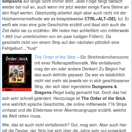
Simpsons
auf lange Sicht immer stört. Jede Folge fängt faktisch
wieder bei null an, auch wenn mir jetzt wieder einige Fans Steine an
den Kopf werfen. Gleichzeitig arbeitet Jeph aber auch nicht mit der
Holzhammermethode wie es beispielsweise
CTRL+ALT+DEL
tut. Er
weiß wie man eine gute Geschichte erzählt und lässt sich auch die
Zeit dafür sie zu erzählen. Wir reden hier schließlich von mittlerweile
1.865 (nur unterbrochen von ein paar lustigen Füllern). Da
geschieht nicht von einem Strip auf den nächsten plötzlich eine
Fehlgeburt…*hust*
The Order of the Stick
– Ein Strichmännchencomic
mit einer Rollenspielthematik. Wie einfallsreich
mag der ein oder andere Denken! Zu Beginn hat
das auch definitiv gepasst. Da war es tatsächlich
nicht viel mehr als jeweils ein in sich geschlossener
Strip, der sich über irgendeine
Dungeons &
Dragons
-Regel lustig gemacht hat. Doch das hat
sich sehr schnell geändert. Heutzutage ist
The Order of the Stick
eine wahrlich epische Geschichte, die online mittlerweile 776 Strips
umfasst und die Erlebnisse einer Abenteuergruppe erzählt, welche
die Welt retten muss.
Wie, das ist auch nicht einfallsreich? Gut, mag sein. Aber auch hier
gilt die Devise: der Strip hat sich über die Jahre sehr gut entwickelt.