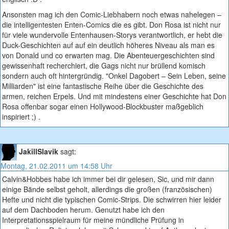
Ansonsten mag ich den Comic-Liebhabern noch etwas nahelegen –
die intelligentesten Enten-Comics die es gibt. Don Rosa ist nicht nur
für viele wundervolle Entenhausen-Storys verantwortlich, er hebt die
Duck-Geschichten auf auf ein deutlich höheres Niveau als man es
von Donald und co erwarten mag. Die Abenteuergeschichten sind
gewissenhaft recherchiert, die Gags nicht nur brüllend komisch
sondern auch oft hintergründig. "Onkel Dagobert – Sein Leben, seine
Milliarden" ist eine fantastische Reihe über die Geschichte des
armen, reichen Erpels. Und mit mindestens einer Geschichte hat Don
Rosa offenbar sogar einen Hollywood-Blockbuster maßgeblich
inspiriert ;) .
JakillSlavik
sagt:
Montag, 21.02.2011 um 14:58 Uhr
Calvin&Hobbes habe ich immer bei dir gelesen, Sic, und mir dann
einige Bände selbst geholt, allerdings die großen (französischen)
Hefte und nicht die typischen Comic-Strips. Die schwirren hier leider
auf dem Dachboden herum. Genutzt habe ich den
Interpretationsspielraum für meine mündliche Prüfung in