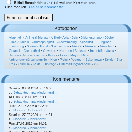
E-Mail-Benachrichtigung bei weiteren Kommentaren.
Auch möglich:
Abo ohne Kommentar
.
Kategorien
Allgemein
•
Anime & Manga
•
Artikel
•
Ayla
•
Balu
•
Bildungsurlaub
•
Bücher,
Filme & Musik
•
Christoph spielt
•
Crowdfunding
•
deviantART
•
Englisch
•
Ernährung
•
GamersGlobal
•
Gastbeiträge
•
Gehört
•
Gelesen
•
Geschaut
•
Gespielt
•
Gesundheit
•
Gewerbe
•
Hard- und Software
•
Immobilie
•
Jules
•
Katzen
•
Katzenmomente
•
Kessy
•
Lyssi
•
Maya
•
Miro
•
Nahrungsergänzungsmittel
•
Nica
•
Pichu
•
Podcast
•
Seitennews
•
Spiele
•
Star
Trek
•
Studium
•
Tests
•
Umfrage
•
Unterhaltungsbranche
•
VR
Kommentare
Sicarius, 03.08.2026 um 13:06
zu
Schau doch mal wieder fern! ̵...
Azz, 03.08.2026 um 11:41
zu
Schau doch mal wieder fern! ̵...
daiah, 27.07.2026 um 22:55
zu
Moderne Küchenhelfer
Sicarius, 27.07.2026 um 14:51
zu
Moderne Küchenhelfer
Ron, 27.07.2026 um 14:32
zu
Moderne Küchenhelfer