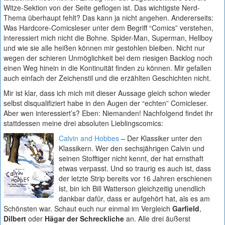
Witze-Sektion von der Seite geflogen ist. Das wichtigste Nerd-
Thema überhaupt fehlt? Das kann ja nicht angehen. Andererseits:
Was Hardcore-Comicsleser unter dem Begriff “Comics” verstehen,
interessiert mich nicht die Bohne. Spider-Man, Superman, Hellboy
und wie sie alle heißen können mir gestohlen bleiben. Nicht nur
wegen der schieren Unmöglichkeit bei dem riesigen Backlog noch
einen Weg hinein in die Kontinuität finden zu können. Mir gefallen
auch einfach der Zeichenstil und die erzählten Geschichten nicht.
Mir ist klar, dass ich mich mit dieser Aussage gleich schon wieder
selbst disqualifiziert habe in den Augen der “echten” Comicleser.
Aber wen interessiert’s? Eben: Niemanden! Nachfolgend findet ihr
stattdessen meine drei absoluten Lieblingscomics:
Calvin and Hobbes
– Der Klassiker unter den
Klassikern. Wer den sechsjährigen Calvin und
seinen Stofftiger nicht kennt, der hat ernsthaft
etwas verpasst. Und so traurig es auch ist, dass
der letzte Strip bereits vor 16 Jahren erschienen
ist, bin ich Bill Watterson gleichzeitig unendlich
dankbar dafür, dass er aufgehört hat, als es am
Schönsten war. Schaut euch nur einmal im Vergleich
Garfield
,
Dilbert
oder
Hägar der Schreckliche
an. Alle drei äußerst