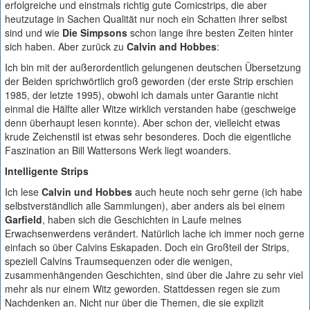
erfolgreiche und einstmals richtig gute Comicstrips, die aber
heutzutage in Sachen Qualität nur noch ein Schatten ihrer selbst
sind und wie
Die Simpsons
schon lange ihre besten Zeiten hinter
sich haben. Aber zurück zu
Calvin and Hobbes
:
Ich bin mit der außerordentlich gelungenen deutschen Übersetzung
der Beiden sprichwörtlich groß geworden (der erste Strip erschien
1985, der letzte 1995), obwohl ich damals unter Garantie nicht
einmal die Hälfte aller Witze wirklich verstanden habe (geschweige
denn überhaupt lesen konnte). Aber schon der, vielleicht etwas
krude Zeichenstil ist etwas sehr besonderes. Doch die eigentliche
Faszination an Bill Wattersons Werk liegt woanders.
Intelligente Strips
Ich lese
Calvin und Hobbes
auch heute noch sehr gerne (ich habe
selbstverständlich alle Sammlungen), aber anders als bei einem
Garfield
, haben sich die Geschichten in Laufe meines
Erwachsenwerdens verändert. Natürlich lache ich immer noch gerne
einfach so über Calvins Eskapaden. Doch ein Großteil der Strips,
speziell Calvins Traumsequenzen oder die wenigen,
zusammenhängenden Geschichten, sind über die Jahre zu sehr viel
mehr als nur einem Witz geworden. Stattdessen regen sie zum
Nachdenken an. Nicht nur über die Themen, die sie explizit