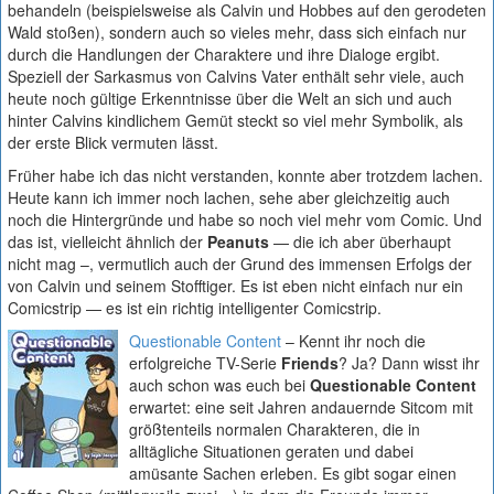
behandeln (beispielsweise als Calvin und Hobbes auf den gerodeten
Wald stoßen), sondern auch so vieles mehr, dass sich einfach nur
durch die Handlungen der Charaktere und ihre Dialoge ergibt.
Speziell der Sarkasmus von Calvins Vater enthält sehr viele, auch
heute noch gültige Erkenntnisse über die Welt an sich und auch
hinter Calvins kindlichem Gemüt steckt so viel mehr Symbolik, als
der erste Blick vermuten lässt.
Früher habe ich das nicht verstanden, konnte aber trotzdem lachen.
Heute kann ich immer noch lachen, sehe aber gleichzeitig auch
noch die Hintergründe und habe so noch viel mehr vom Comic. Und
das ist, vielleicht ähnlich der
Peanuts
— die ich aber überhaupt
nicht mag –, vermutlich auch der Grund des immensen Erfolgs der
von Calvin und seinem Stofftiger. Es ist eben nicht einfach nur ein
Comicstrip — es ist ein richtig intelligenter Comicstrip.
Questionable Content
– Kennt ihr noch die
erfolgreiche TV-Serie
Friends
? Ja? Dann wisst ihr
auch schon was euch bei
Questionable Content
erwartet: eine seit Jahren andauernde Sitcom mit
größtenteils normalen Charakteren, die in
alltägliche Situationen geraten und dabei
amüsante Sachen erleben. Es gibt sogar einen