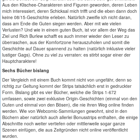
Aus den Klischee-Charakteren sind Figuren geworden, deren Leben
mich interessiert, deren Schicksal mich trifft und die eben dann doch
keine 08/15-Geschichte erleben. Natürlich zweifle ich nicht daran,
dass am Ende die Guten siegen werden. Aber mit wie vielen
Verlusten? Und wie in einem guten Buch, ist vor allem der Weg das
Ziel und Rich Burlew schafft es auch immer wieder den Leser zu
überraschen, aus der Komfortzone herauszuholen und somit die
Geschichte auf Dauer spannend zu halten (natürlich inklusive vieler
lustiger Gags). Ohne zu viel zu verraten: es stirbt sogar einer der
Hauptcharaktere!
Sechs Bücher bislang
Der Vergleich mit einem Buch kommt nicht von ungefähr, denn so
richtig zur Geltung kommt der Strips tatsächlich erst in gedruckter
Form. Bislang gibt es vier Bücher, welche die Strips 1-672
umfassen, sowie zwei exklusive Origin-Geschichten (einmal von den
Guten und einmal von den Bösen), die nie ihren Weg online finden
werden. Wie von Webcomic-Sammlungen gewohnt, sind in den
Büchern aber natürlich auch allerlei Bonusstrips enthalten, die einige
Abschnitte noch weiter vertiefen oder mittlerweile sogar ganze
Szenen einfügen, die aus Zeitgründen nicht online veröffentlicht
wurden.