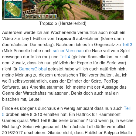
Tropico 5 (Herstellerbild)
Außerdem werde ich am Wochenende vermutlich auch noch ein
Video zur Day1-Edition von
Tropico 5
aufzeichnen (käme dann
übernächsten Donnerstag). Nachdem ich es im Gegensatz zu
Teil 3
(Mick Schnelle hatte nach
seiner Vorschau
die Nase voll vom Spiel
deswegen durfte ich ran) und
Teil 4
(gleiche Konstellation, nur mit
dem Zusatz, dass ich nun plötzlich der Experte für die Serie war)
nicht für
GamersGlobal
getestet habe will ich euch natürlich nicht
meine Meinung zu diesem urdeutschen Titel vorenthalten. Ja, ich
weiß selbstverständlich, dass der Erfinder der Seire, PopTop
Software, aus Amerika stammte. Ich meinte mit der Aussage das
Genre der Wirtschaftssimulationen. Denkt doch auch mal ein
bisschen mit, Leute!
Finde es übrigens durchaus ein wenig amüsant dass nun auch
Teil
5
drüben eine 8.0/10 erhalten hat. Ein Hattrick für Haemimont
Games quasi. Wird Teil 6 die Serie brechen? Und wenn ja, in welche
Richtung? Seien wir gespannt. Der nächste Teil dürfte vermutlich
2016/2017 erscheinen. Glaube nicht, dass Publisher Kalypso Media