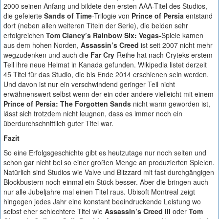
2000 seinen Anfang und bildete den ersten AAA-Titel des Studios,
die gefeierte
Sands of Time
-Trilogie von
Prince of Persia
entstand
dort (neben allen weiteren Titeln der Serie), die beiden sehr
erfolgreichen
Tom Clancy’s Rainbow Six: Vegas
-Spiele kamen
aus dem hohen Norden,
Assassin’s Creed
ist seit 2007 nicht mehr
wegzudenken und auch die
Far Cry
-Reihe hat nach Cryteks erstem
Teil ihre neue Heimat in Kanada gefunden. Wikipedia listet derzeit
45 Titel für das Studio, die bis Ende 2014 erschienen sein werden.
Und davon ist nur ein verschwindend geringer Teil nicht
erwähnenswert selbst wenn der ein oder andere vielleicht mit einem
Prince of Persia: The Forgotten Sands
nicht warm geworden ist,
lässt sich trotzdem nicht leugnen, dass es immer noch ein
überdurchschnittlich guter Titel war.
Fazit
So eine Erfolgsgeschichte gibt es heutzutage nur noch selten und
schon gar nicht bei so einer großen Menge an produzierten Spielen.
Natürlich sind Studios wie Valve und Blizzard mit fast durchgängigen
Blockbustern noch einmal ein Stück besser. Aber die bringen auch
nur alle Jubeljahre mal einen Titel raus. Ubisoft Montreal zeigt
hingegen jedes Jahr eine konstant beeindruckende Leistung wo
selbst eher schlechtere Titel wie
Assassin’s Creed III
oder
Tom