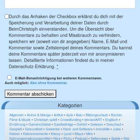
Durch das Anhaken der Checkbox erklärst du dich mit der
Speicherung und Verarbeitung deiner Daten durch
BeimChristoph einverstanden. Um die Übersicht über
Kommentare zu behalten und Missbrauch zu verhindern,
speichern wir (soweit von dir angegeben) Name, E-Mail und
Kommentar sowie Zeitstempel deines Kommentars. Du kannst
deine Kommentare später jederzeit von mir anonymisieren
lassen. Detaillierte Informationen findest du in meiner
Datenschutz-Erklärung.
*
E-Mail-Benachrichtigung bei weiteren Kommentaren.
Auch möglich:
Abo ohne Kommentar
.
Kategorien
Allgemein
•
Anime & Manga
•
Artikel
•
Ayla
•
Balu
•
Bildungsurlaub
•
Bücher,
Filme & Musik
•
Christoph spielt
•
Crowdfunding
•
deviantART
•
Englisch
•
Ernährung
•
GamersGlobal
•
Gastbeiträge
•
Gehört
•
Gelesen
•
Geschaut
•
Gespielt
•
Gesundheit
•
Gewerbe
•
Hard- und Software
•
Immobilie
•
Jules
•
Katzen
•
Katzenmomente
•
Kessy
•
Lyssi
•
Maya
•
Miro
•
Nahrungsergänzungsmittel
•
Nica
•
Pichu
•
Podcast
•
Seitennews
•
Spiele
•
Star