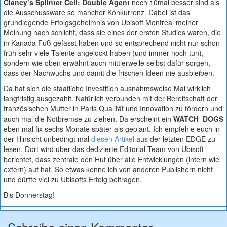
Clancy’s Splinter Cell: Double Agent
noch 10mal besser sind als
die Ausschussware so mancher Konkurrenz. Dabei ist das
grundlegende Erfolgsgeheimnis von Ubisoft Montreal meiner
Meinung nach schlicht, dass sie eines der ersten Studios waren, die
in Kanada Fuß gefasst haben und so entsprechend nicht nur schon
früh sehr viele Talente angelockt haben (und immer noch tun),
sondern wie oben erwähnt auch mittlerweile selbst dafür sorgen,
dass der Nachwuchs und damit die frischen Ideen nie ausbleiben.
Da hat sich die staatliche Investition ausnahmsweise Mal wirklich
langfristig ausgezahlt. Natürlich verbunden mit der Bereitschaft der
französischen Mutter in Paris Qualität und Innovation zu fördern und
auch mal die Notbremse zu ziehen. Da erscheint ein
WATCH_DOGS
eben mal fix sechs Monate später als geplant. Ich empfehle euch in
der Hinsicht unbedingt mal
diesen Artikel
aus der letzten EDGE zu
lesen. Dort wird über das dedizierte Editorial Team von Ubisoft
berichtet, dass zentrale den Hut über alle Entwicklungen (intern wie
extern) auf hat. So etwas kenne ich von anderen Publishern nicht
und dürfte viel zu Ubisofts Erfolg beitragen.
Bis Donnerstag!