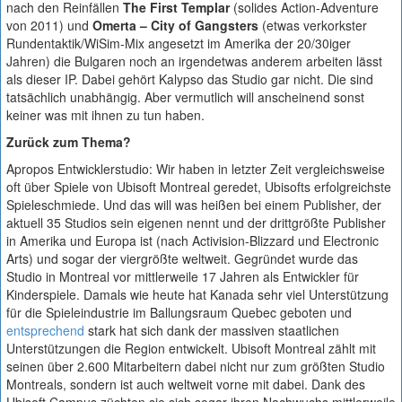
nach den Reinfällen
The First Templar
(solides Action-Adventure
von 2011) und
Omerta – City of Gangsters
(etwas verkorkster
Rundentaktik/WiSim-Mix angesetzt im Amerika der 20/30iger
Jahren) die Bulgaren noch an irgendetwas anderem arbeiten lässt
als dieser IP. Dabei gehört Kalypso das Studio gar nicht. Die sind
tatsächlich unabhängig. Aber vermutlich will anscheinend sonst
keiner was mit ihnen zu tun haben.
Zurück zum Thema?
Apropos Entwicklerstudio: Wir haben in letzter Zeit vergleichsweise
oft über Spiele von Ubisoft Montreal geredet, Ubisofts erfolgreichste
Spieleschmiede. Und das will was heißen bei einem Publisher, der
aktuell 35 Studios sein eigenen nennt und der drittgrößte Publisher
in Amerika und Europa ist (nach Activision-Blizzard und Electronic
Arts) und sogar der viergrößte weltweit. Gegründet wurde das
Studio in Montreal vor mittlerweile 17 Jahren als Entwickler für
Kinderspiele. Damals wie heute hat Kanada sehr viel Unterstützung
für die Spieleindustrie im Ballungsraum Quebec geboten und
entsprechend
stark hat sich dank der massiven staatlichen
Unterstützungen die Region entwickelt. Ubisoft Montreal zählt mit
seinen über 2.600 Mitarbeitern dabei nicht nur zum größten Studio
Montreals, sondern ist auch weltweit vorne mit dabei. Dank des