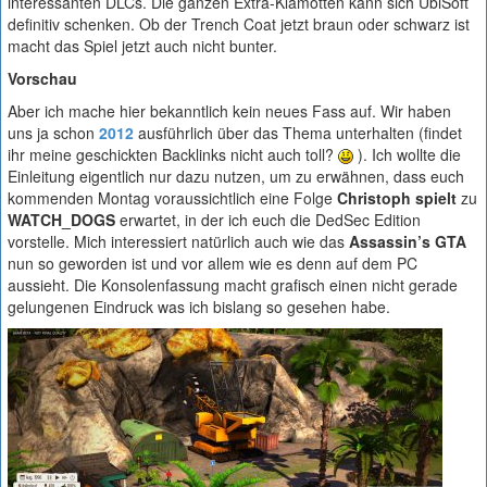
interessanten DLCs. Die ganzen Extra-Klamotten kann sich UbiSoft
definitiv schenken. Ob der Trench Coat jetzt braun oder schwarz ist
macht das Spiel jetzt auch nicht bunter.
Vorschau
Aber ich mache hier bekanntlich kein neues Fass auf. Wir haben
uns ja schon
2012
ausführlich über das Thema unterhalten (findet
ihr meine geschickten Backlinks nicht auch toll?
). Ich wollte die
Einleitung eigentlich nur dazu nutzen, um zu erwähnen, dass euch
kommenden Montag voraussichtlich eine Folge
Christoph spielt
zu
WATCH_DOGS
erwartet, in der ich euch die DedSec Edition
vorstelle. Mich interessiert natürlich auch wie das
Assassin’s GTA
nun so geworden ist und vor allem wie es denn auf dem PC
aussieht. Die Konsolenfassung macht grafisch einen nicht gerade
gelungenen Eindruck was ich bislang so gesehen habe.