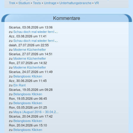
Trek
•
Studium
•
Tests
•
Umfrage
•
Unterhaltungsbranche
•
VR
Kommentare
Sicarius, 03.08.2026 um 13:06
zu
Schau doch mal wieder fern! ̵...
Azz, 03.08.2026 um 11:41
zu
Schau doch mal wieder fern! ̵...
daiah, 27.07.2026 um 22:55
zu
Moderne Küchenhelfer
Sicarius, 27.07.2026 um 14:51
zu
Moderne Küchenhelfer
Ron, 27.07.2026 um 14:32
zu
Moderne Küchenhelfer
Sicarius, 24.07.2026 um 11:49
zu
Belangloses Klicken
Azz, 30.06.2026 um 11:45
zu
Ein Rant
Sicarius, 19.05.2026 um 09:28
zu
Belangloses Klicken
Ron, 19.05.2026 um 06:45
zu
Belangloses Klicken
Ron, 03.05.2026 um 01:25
zu
Maya (August 2016 – 30.04.2...
Sicarius, 20.04.2026 um 17:42
zu
Belangloses Klicken
Ron, 20.04.2026 um 15:10
zu
Belangloses Klicken