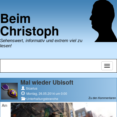
Beim
Christoph
Sehenswert, informativ und extrem viel zu
lesen!
Navig
umsch
Mal wieder Ubisoft
Sicarius
Montag, 26.05.2014 um 0:00
Zu den Kommentaren
Unterhaltungsbranche
Am