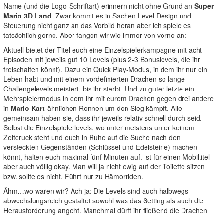
Name (und die Logo-Schriftart) erinnern nicht ohne Grund an
Super
Mario 3D Land
. Zwar kommt es in Sachen Level Design und
Steuerung nicht ganz an das Vorbild heran aber ich spiele es
tatsächlich gerne. Aber fangen wir wie immer von vorne an:
Aktuell bietet der Titel euch eine Einzelspielerkampagne mit acht
Episoden mit jeweils gut 10 Levels (plus 2-3 Bonuslevels, die ihr
freischalten könnt). Dazu ein Quick Play-Modus, in dem ihr nur ein
Leben habt und mit einem vordefinierten Drachen so lange
Challengelevels meistert, bis ihr sterbt. Und zu guter letzte ein
Mehrspielermodus in dem ihr mit eurem Drachen gegen drei andere
in
Mario Kart
-ähnlichen Rennen um den Sieg kämpft. Alle
gemeinsam haben sie, dass ihr jeweils relativ schnell durch seid.
Selbst die Einzelspielerlevels, wo unter meistens unter keinem
Zeitdruck steht und euch in Ruhe auf die Suche nach den
versteckten Gegenständen (Schlüssel und Edelsteine) machen
könnt, halten euch maximal fünf Minuten auf. Ist für einen Mobiltitel
aber auch völlig okay. Man will ja nicht ewig auf der Toilette sitzen
bzw. sollte es nicht. Führt nur zu Hämorriden.
Ähm…wo waren wir? Ach ja: Die Levels sind auch halbwegs
abwechslungsreich gestaltet sowohl was das Setting als auch die
Herausforderung angeht. Manchmal dürft ihr fließend die Drachen