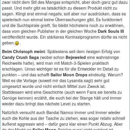
zwar nicht dem Stil des Mangas entspricht, aber doch ganz gut dazu
passt. Und mehr gibt es tatsächlich zu diesem Produkt nicht zu
sagen. Klingt erst einmal negativ, soll aber nur ausdrücken, dass es
spielerisch nun einmal keine Überraschungen gibt. Es funktioniert
und die Suchtspirale greift. So bleibt höchstens noch zu erwähnen,
dass vom gleichen Publisher in der gleichen Woche
Dark Souls III
veröffentlicht wurde. Ein stärkeres Kontrastprogramm dürfte es nicht
geben
.
Beim Christoph meint
: Spätestens seit dem riesigen Erfolg von
Candy Crush Saga
(wobei schon
Bejeweled
eine wahnsinnige
Reichweite hatte), wird man mit Match-3-Spielen praktisch
erschlagen. Umso wichtiger ist es für die Entwickler im Detail zu
punkten – und das schafft
Sailor Moon Drops
eindeutig. Warum?
Weil es die Vorlage (soweit mir das Lysanda sagt) sehr gut
umgesetzt wurde und nicht einfach Mittel zum Zweck ist.
Stattdessen wird eine Geschichte (auch wenn Fans sie bereits zu
Genüge kennen) erzählt, die euch bei der Stange hält und immer
wieder dazu bringt das nächste Level zu starten.
Natürlich versucht auch Bandai Namco immer und immer wieder
euch die Kohle aus der Tasche zu ziehen, was sogar relativ schnell
äußerst aggressiv wird – dafür ganz klar einen Punkt Abzug. Aber
da der Markt an
Sailor Moon
-Spielen quasi nicht existent ist