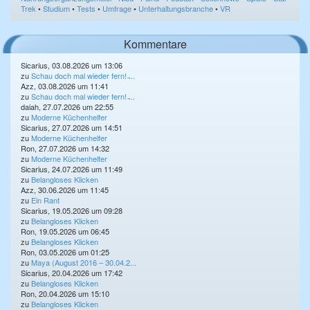
Trek
•
Studium
•
Tests
•
Umfrage
•
Unterhaltungsbranche
•
VR
Kommentare
Sicarius, 03.08.2026 um 13:06
zu
Schau doch mal wieder fern! ̵...
Azz, 03.08.2026 um 11:41
zu
Schau doch mal wieder fern! ̵...
daiah, 27.07.2026 um 22:55
zu
Moderne Küchenhelfer
Sicarius, 27.07.2026 um 14:51
zu
Moderne Küchenhelfer
Ron, 27.07.2026 um 14:32
zu
Moderne Küchenhelfer
Sicarius, 24.07.2026 um 11:49
zu
Belangloses Klicken
Azz, 30.06.2026 um 11:45
zu
Ein Rant
Sicarius, 19.05.2026 um 09:28
zu
Belangloses Klicken
Ron, 19.05.2026 um 06:45
zu
Belangloses Klicken
Ron, 03.05.2026 um 01:25
zu
Maya (August 2016 – 30.04.2...
Sicarius, 20.04.2026 um 17:42
zu
Belangloses Klicken
Ron, 20.04.2026 um 15:10
zu
Belangloses Klicken