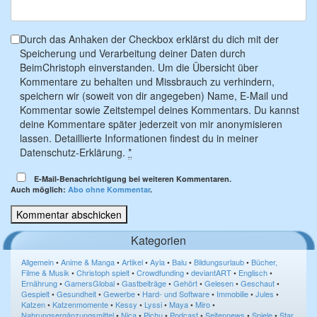
Durch das Anhaken der Checkbox erklärst du dich mit der
Speicherung und Verarbeitung deiner Daten durch
BeimChristoph einverstanden. Um die Übersicht über
Kommentare zu behalten und Missbrauch zu verhindern,
speichern wir (soweit von dir angegeben) Name, E-Mail und
Kommentar sowie Zeitstempel deines Kommentars. Du kannst
deine Kommentare später jederzeit von mir anonymisieren
lassen. Detaillierte Informationen findest du in meiner
Datenschutz-Erklärung.
*
E-Mail-Benachrichtigung bei weiteren Kommentaren.
Auch möglich:
Abo ohne Kommentar
.
Kategorien
Allgemein
•
Anime & Manga
•
Artikel
•
Ayla
•
Balu
•
Bildungsurlaub
•
Bücher,
Filme & Musik
•
Christoph spielt
•
Crowdfunding
•
deviantART
•
Englisch
•
Ernährung
•
GamersGlobal
•
Gastbeiträge
•
Gehört
•
Gelesen
•
Geschaut
•
Gespielt
•
Gesundheit
•
Gewerbe
•
Hard- und Software
•
Immobilie
•
Jules
•
Katzen
•
Katzenmomente
•
Kessy
•
Lyssi
•
Maya
•
Miro
•
Nahrungsergänzungsmittel
•
Nica
•
Pichu
•
Podcast
•
Seitennews
•
Spiele
•
Star