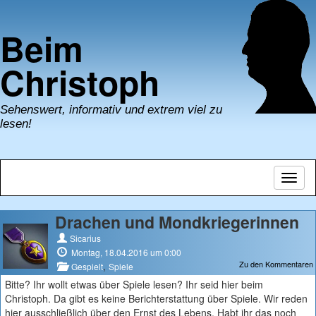
Beim
Christoph
Sehenswert, informativ und extrem viel zu
lesen!
Navig
umsch
Drachen und Mondkriegerinnen
Sicarius
Montag, 18.04.2016 um 0:00
Zu den Kommentaren
,
Gespielt
Spiele
Bitte? Ihr wollt etwas über Spiele lesen? Ihr seid hier beim
Christoph. Da gibt es keine Berichterstattung über Spiele. Wir reden
hier ausschließlich über den Ernst des Lebens. Habt ihr das noch