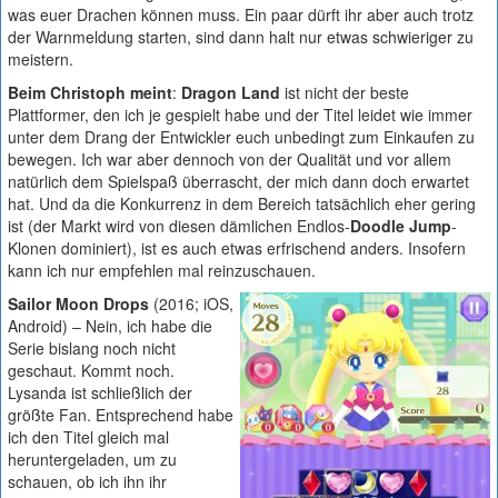
was euer Drachen können muss. Ein paar dürft ihr aber auch trotz
der Warnmeldung starten, sind dann halt nur etwas schwieriger zu
meistern.
Beim Christoph meint
:
Dragon Land
ist nicht der beste
Plattformer, den ich je gespielt habe und der Titel leidet wie immer
unter dem Drang der Entwickler euch unbedingt zum Einkaufen zu
bewegen. Ich war aber dennoch von der Qualität und vor allem
natürlich dem Spielspaß überrascht, der mich dann doch erwartet
hat. Und da die Konkurrenz in dem Bereich tatsächlich eher gering
ist (der Markt wird von diesen dämlichen Endlos-
Doodle Jump
-
Klonen dominiert), ist es auch etwas erfrischend anders. Insofern
kann ich nur empfehlen mal reinzuschauen.
Sailor Moon Drops
(2016; iOS,
Android) – Nein, ich habe die
Serie bislang noch nicht
geschaut. Kommt noch.
Lysanda ist schließlich der
größte Fan. Entsprechend habe
ich den Titel gleich mal
heruntergeladen, um zu
schauen, ob ich ihn ihr