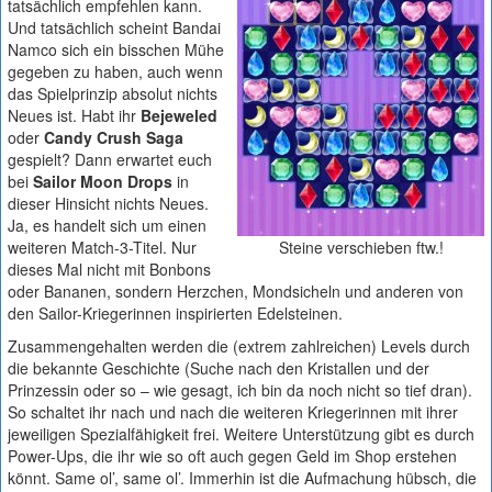
tatsächlich empfehlen kann.
Und tatsächlich scheint Bandai
Namco sich ein bisschen Mühe
gegeben zu haben, auch wenn
das Spielprinzip absolut nichts
Neues ist. Habt ihr
Bejeweled
oder
Candy Crush Saga
gespielt? Dann erwartet euch
bei
Sailor Moon Drops
in
dieser Hinsicht nichts Neues.
Ja, es handelt sich um einen
weiteren Match-3-Titel. Nur
Steine verschieben ftw.!
dieses Mal nicht mit Bonbons
oder Bananen, sondern Herzchen, Mondsicheln und anderen von
den Sailor-Kriegerinnen inspirierten Edelsteinen.
Zusammengehalten werden die (extrem zahlreichen) Levels durch
die bekannte Geschichte (Suche nach den Kristallen und der
Prinzessin oder so – wie gesagt, ich bin da noch nicht so tief dran).
So schaltet ihr nach und nach die weiteren Kriegerinnen mit ihrer
jeweiligen Spezialfähigkeit frei. Weitere Unterstützung gibt es durch
Power-Ups, die ihr wie so oft auch gegen Geld im Shop erstehen
könnt. Same ol’, same ol’. Immerhin ist die Aufmachung hübsch, die