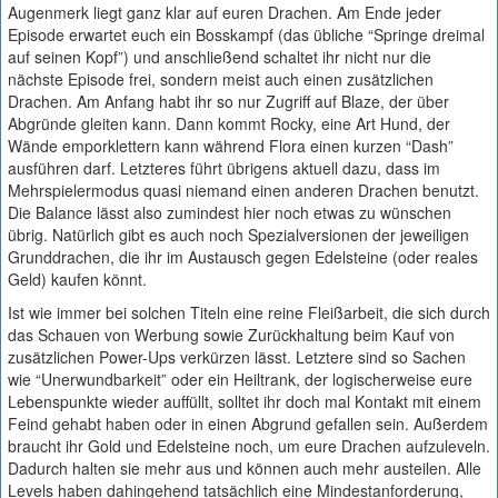
Augenmerk liegt ganz klar auf euren Drachen. Am Ende jeder
Episode erwartet euch ein Bosskampf (das übliche “Springe dreimal
auf seinen Kopf”) und anschließend schaltet ihr nicht nur die
nächste Episode frei, sondern meist auch einen zusätzlichen
Drachen. Am Anfang habt ihr so nur Zugriff auf Blaze, der über
Abgründe gleiten kann. Dann kommt Rocky, eine Art Hund, der
Wände emporklettern kann während Flora einen kurzen “Dash”
ausführen darf. Letzteres führt übrigens aktuell dazu, dass im
Mehrspielermodus quasi niemand einen anderen Drachen benutzt.
Die Balance lässt also zumindest hier noch etwas zu wünschen
übrig. Natürlich gibt es auch noch Spezialversionen der jeweiligen
Grunddrachen, die ihr im Austausch gegen Edelsteine (oder reales
Geld) kaufen könnt.
Ist wie immer bei solchen Titeln eine reine Fleißarbeit, die sich durch
das Schauen von Werbung sowie Zurückhaltung beim Kauf von
zusätzlichen Power-Ups verkürzen lässt. Letztere sind so Sachen
wie “Unerwundbarkeit” oder ein Heiltrank, der logischerweise eure
Lebenspunkte wieder auffüllt, solltet ihr doch mal Kontakt mit einem
Feind gehabt haben oder in einen Abgrund gefallen sein. Außerdem
braucht ihr Gold und Edelsteine noch, um eure Drachen aufzuleveln.
Dadurch halten sie mehr aus und können auch mehr austeilen. Alle
Levels haben dahingehend tatsächlich eine Mindestanforderung,