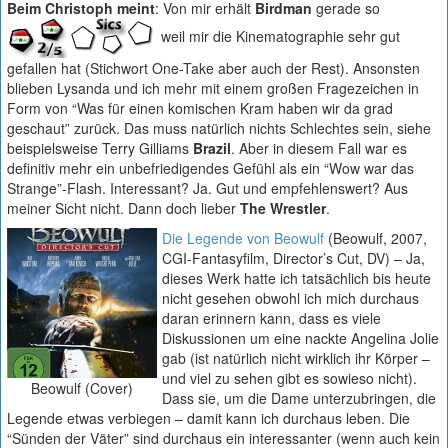
Beim Christoph meint
: Von mir erhält
Birdman
gerade so
weil mir die Kinematographie sehr gut
gefallen hat (Stichwort One-Take aber auch der Rest). Ansonsten
blieben Lysanda und ich mehr mit einem großen Fragezeichen in
Form von “Was für einen komischen Kram haben wir da grad
geschaut” zurück. Das muss natürlich nichts Schlechtes sein, siehe
beispielsweise Terry Gilliams
Brazil
. Aber in diesem Fall war es
definitiv mehr ein unbefriedigendes Gefühl als ein “Wow war das
Strange”-Flash. Interessant? Ja. Gut und empfehlenswert? Aus
meiner Sicht nicht. Dann doch lieber
The Wrestler
.
Die Legende von Beowulf
(Beowulf, 2007,
CGI-Fantasyfilm, Director’s Cut, DV) – Ja,
dieses Werk hatte ich tatsächlich bis heute
nicht gesehen obwohl ich mich durchaus
daran erinnern kann, dass es viele
Diskussionen um eine nackte Angelina Jolie
gab (ist natürlich nicht wirklich ihr Körper –
und viel zu sehen gibt es sowieso nicht).
Beowulf (Cover)
Dass sie, um die Dame unterzubringen, die
Legende etwas verbiegen – damit kann ich durchaus leben. Die
“Sünden der Väter” sind durchaus ein interessanter (wenn auch kein