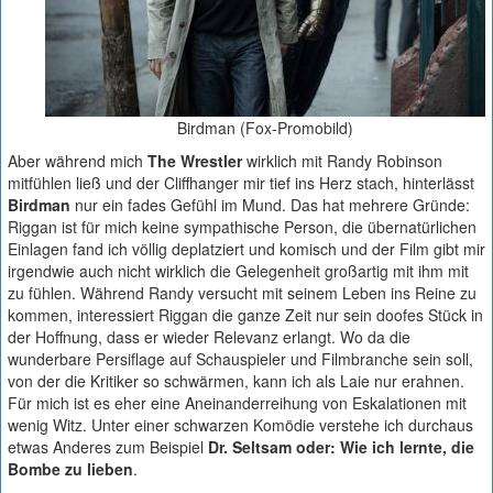
Birdman (Fox-Promobild)
Aber während mich
The Wrestler
wirklich mit Randy Robinson
mitfühlen ließ und der Cliffhanger mir tief ins Herz stach, hinterlässt
Birdman
nur ein fades Gefühl im Mund. Das hat mehrere Gründe:
Riggan ist für mich keine sympathische Person, die übernatürlichen
Einlagen fand ich völlig deplatziert und komisch und der Film gibt mir
irgendwie auch nicht wirklich die Gelegenheit großartig mit ihm mit
zu fühlen. Während Randy versucht mit seinem Leben ins Reine zu
kommen, interessiert Riggan die ganze Zeit nur sein doofes Stück in
der Hoffnung, dass er wieder Relevanz erlangt. Wo da die
wunderbare Persiflage auf Schauspieler und Filmbranche sein soll,
von der die Kritiker so schwärmen, kann ich als Laie nur erahnen.
Für mich ist es eher eine Aneinanderreihung von Eskalationen mit
wenig Witz. Unter einer schwarzen Komödie verstehe ich durchaus
etwas Anderes zum Beispiel
Dr. Seltsam oder: Wie ich lernte, die
Bombe zu lieben
.