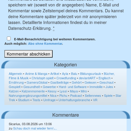
speichern wir (soweit von dir angegeben) Name, E-Mail und
Kommentar sowie Zeitstempel deines Kommentars. Du kannst
deine Kommentare später jederzeit von mir anonymisieren
lassen. Detaillierte Informationen findest du in meiner
Datenschutz-Erklärung.
*
E-Mail-Benachrichtigung bei weiteren Kommentaren.
Auch möglich:
Abo ohne Kommentar
.
Kategorien
Allgemein
•
Anime & Manga
•
Artikel
•
Ayla
•
Balu
•
Bildungsurlaub
•
Bücher,
Filme & Musik
•
Christoph spielt
•
Crowdfunding
•
deviantART
•
Englisch
•
Ernährung
•
GamersGlobal
•
Gastbeiträge
•
Gehört
•
Gelesen
•
Geschaut
•
Gespielt
•
Gesundheit
•
Gewerbe
•
Hard- und Software
•
Immobilie
•
Jules
•
Katzen
•
Katzenmomente
•
Kessy
•
Lyssi
•
Maya
•
Miro
•
Nahrungsergänzungsmittel
•
Nica
•
Pichu
•
Podcast
•
Seitennews
•
Spiele
•
Star
Trek
•
Studium
•
Tests
•
Umfrage
•
Unterhaltungsbranche
•
VR
Kommentare
Sicarius, 03.08.2026 um 13:06
zu
Schau doch mal wieder fern! ̵...