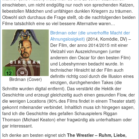
einschieben, um nicht endgültig nur noch von sprechenden Katzen,
liebestollen Mädchen und unfähigen dunklen Kriegern zu träumen.
Obwohl sich durchaus die Frage stellt, ob die nachfolgenden beiden
Filme tatsächlich eine so viel bessere Alternative waren…
Birdman oder (die unverhoffte Macht der
Ahnungslosigkeit)
(2014, Komödie, DV) –
Der Film, der anno 2014/2015 mit einer
Vielzahl von Auszeichnungen (unter
anderem den Oscar für den besten Film)
und Lobeshymnen bedacht wurde. In
technischer Hinsicht ist der Film auch
definitiv richtig cool durch die Illusion eines
Birdman (Cover)
einzigen, durchgehenden Takes (die
Schnitte wurden digital entfernt). Das verstärkt die Hektik der
Geschichte und erzeugt gleichzeitig auch einen gesunden Flow, der
die wenigen Locations (90% des Films findet in einem Theater statt)
gekonnt miteinander verbindet. Inhaltlich muss ich hingegen sagen,
fand ich die Geschichte des gefallen Schauspielers Riggan
Thomson (Michael Keaton) eher fragwürdig als unterhaltsam oder
gar interessant.
Ich denke am besten eignet sich
The Wrestler – Ruhm, Liebe,