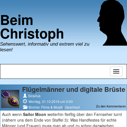
Beim
Christoph
Sehenswert, informativ und extrem viel zu
lesen!
Navig
umsch
Flügelmänner und digitale Brüste
Sicarius
Montag, 31.10.2016 um 0:00
Zu den Kommentaren
,
Bücher, Filme & Musik
Geschaut
Auch wenn
Sailor Moon
weiterhin fleißig über den Fernseher turnt
(nähern uns dem Ende von Staffel 3): Was Handfestes für echte
Männer (und Frauen) muss man ab und zu schon dazwischen