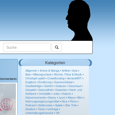
Kategorien
Allgemein
•
Anime & Manga
•
Artikel
•
Ayla
•
Balu
•
Bildungsurlaub
•
Bücher, Filme & Musik
•
Christoph spielt
•
Crowdfunding
•
deviantART
•
 Kommentaren
Englisch
•
Ernährung
•
GamersGlobal
•
Gastbeiträge
•
Gehört
•
Gelesen
•
Geschaut
•
Gespielt
•
Gesundheit
•
Gewerbe
•
Hard- und
Software
•
Immobilie
•
Jules
•
Katzen
•
Katzenmomente
•
Kessy
•
Lyssi
•
Maya
•
Miro
•
Nahrungsergänzungsmittel
•
Nica
•
Pichu
•
Podcast
•
Seitennews
•
Spiele
•
Star Trek
•
Studium
•
Tests
•
Umfrage
•
Unterhaltungsbranche
•
VR