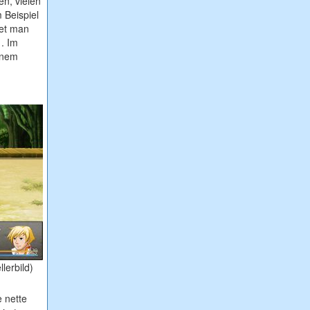
en, vielen
 Beispiel
det man
1. Im
inem
lerbild)
e nette