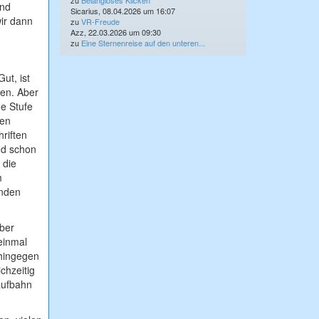
zu
Belangloses Klicken
und
Sicarius, 08.04.2026 um 16:07
wir dann
zu
VR-Freude
Azz, 22.03.2026 um 09:30
zu
Eine Sternenreise auf den unteren...
ut, ist
nen. Aber
ne Stufe
ten
riften
nd schon
 die
m
unden
aber
 einmal
 hingegen
ichzeitig
aufbahn