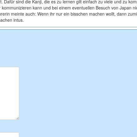
Dafür sind die Kanji, die es zu lernen gilt einfach zu viele und zu komp
er kommunizieren kann und bei einem eventuellen Besuch von Japan ni
 Lehrerin meinte auch: Wenn ihr nur ein bisschen machen wollt, dann zum
Sachen intus.