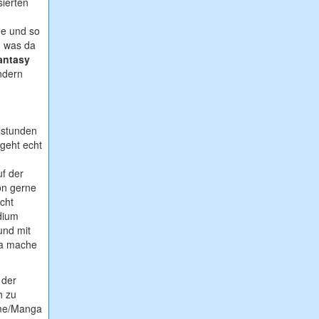
sierten
de und so
nd was da
antasy
ndern
lstunden
geht echt
uf der
on gerne
cht
dium
und mit
Da mache
 der
h zu
ime/Manga