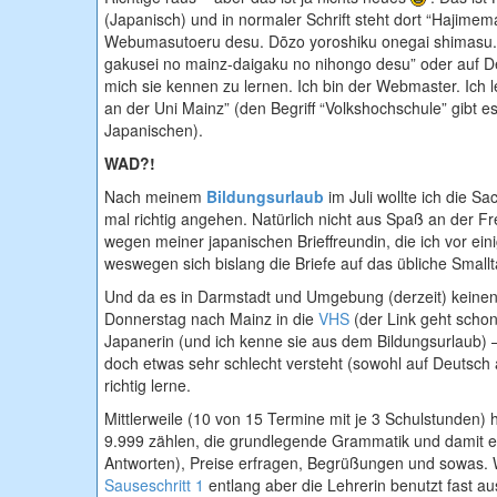
(Japanisch) und in normaler Schrift steht dort “Hajimem
Webumasutoeru desu. Dōzo yoroshiku onegai shimasu.
gakusei no mainz-daigaku no nihongo desu” oder auf D
mich sie kennen zu lernen. Ich bin der Webmaster. Ich 
an der Uni Mainz” (den Begriff “Volkshochschule” gibt es
Japanischen).
WAD?!
Nach meinem
Bildungsurlaub
im Juli wollte ich die Sac
mal richtig angehen. Natürlich nicht aus Spaß an der Fr
wegen meiner japanischen Brieffreundin, die ich vor ein
weswegen sich bislang die Briefe auf das übliche Small
Und da es in Darmstadt und Umgebung (derzeit) keinen 
Donnerstag nach Mainz in die
VHS
(der Link geht schon
Japanerin (und ich kenne sie aus dem Bildungsurlaub) 
doch etwas sehr schlecht versteht (sowohl auf Deutsch a
richtig lerne.
Mittlerweile (10 von 15 Termine mit je 3 Schulstunden) h
9.999 zählen, die grundlegende Grammatik und damit ein
Antworten), Preise erfragen, Begrüßungen und sowas.
Sauseschritt 1
entlang aber die Lehrerin benutzt fast aus