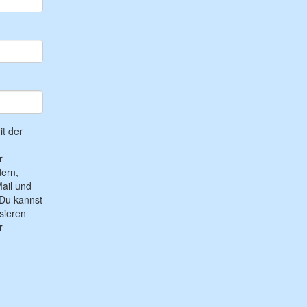
t der
r
ern,
ail und
Du kannst
sieren
r