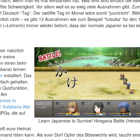
infach, wenn man es mal verstanden hat. Was fehlt sind einfach die viel
ößte Schwierigkeit. Vor allem weil es so ewig viele Ausnahmen gibt. Zum
f Deutsch “Tag”. Der zwölfte Tag im Monat wäre somit “juuninichi”. Bil
ürlich nicht – es gibt 13 Ausnahmen wie zum Beispiel “futsuka” für den 
 (=Lehrerin) immer wieder betont, dass der normale Japaner es bei e
ber natürlich
ür meine
en einen beim
akana) lernen
er
installiert. Das
nfach gehalten.
e Quizfunktion,
. Am
anese to
e! Katakana War
RPGs, die auf
Learn Japanese to Survive! Hiragana Battle (Herstel
eift eure Heimat
emand töten kann. Als euer Dorf Opfer des Bösewichts wird, taucht ein