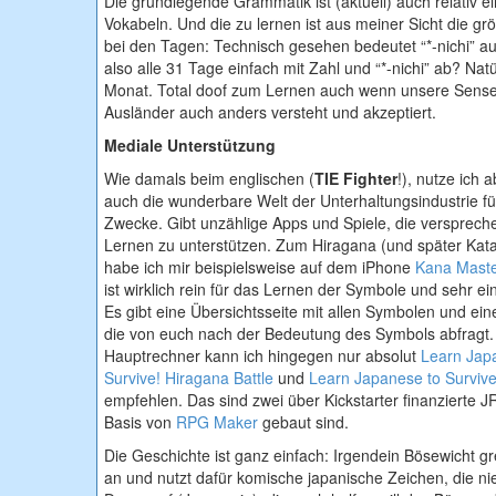
Die grundlegende Grammatik ist (aktuell) auch relativ e
Vokabeln. Und die zu lernen ist aus meiner Sicht die gr
bei den Tagen: Technisch gesehen bedeutet “*-nichi” au
also alle 31 Tage einfach mit Zahl und “*-nichi” ab? Nat
Monat. Total doof zum Lernen auch wenn unsere Sensei
Ausländer auch anders versteht und akzeptiert.
Mediale Unterstützung
Wie damals beim englischen (
TIE Fighter
!), nutze ich a
auch die wunderbare Welt der Unterhaltungsindustrie f
Zwecke. Gibt unzählige Apps und Spiele, die versprech
Lernen zu unterstützen. Zum Hiragana (und später Kat
habe ich mir beispielsweise auf dem iPhone
Kana Mast
ist wirklich rein für das Lernen der Symbole und sehr ei
Es gibt eine Übersichtsseite mit allen Symbolen und ein
die von euch nach der Bedeutung des Symbols abfragt
Hauptrechner kann ich hingegen nur absolut
Learn Jap
Survive! Hiragana Battle
und
Learn Japanese to Surviv
empfehlen. Das sind zwei über Kickstarter finanzierte J
Basis von
RPG Maker
gebaut sind.
Die Geschichte ist ganz einfach: Irgendein Bösewicht gr
an und nutzt dafür komische japanische Zeichen, die ni