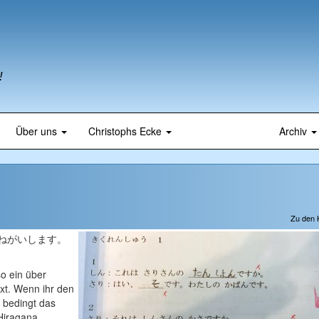
!
Über uns
Christophs Ecke
Archiv
Zu den
ねがいします。
so ein über
xt. Wenn ihr den
r bedingt das
 Hiragana