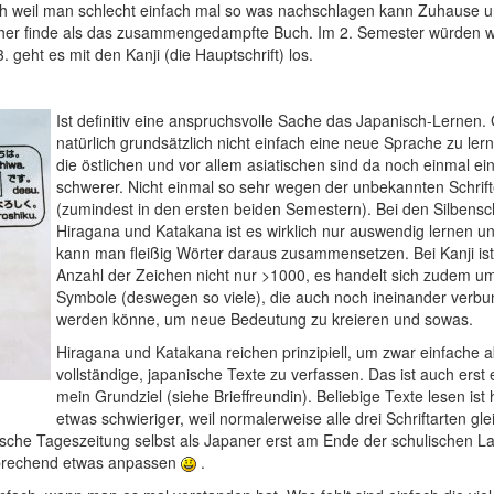
ch weil man schlecht einfach mal so was nachschlagen kann Zuhause 
dlicher finde als das zusammengedampfte Buch. Im 2. Semester würden 
 geht es mit den Kanji (die Hauptschrift) los.
Ist definitiv eine anspruchsvolle Sache das Japanisch-Lernen. G
natürlich grundsätzlich nicht einfach eine neue Sprache zu ler
die östlichen und vor allem asiatischen sind da noch einmal ei
schwerer. Nicht einmal so sehr wegen der unbekannten Schrif
(zumindest in den ersten beiden Semestern). Bei den Silbensch
Hiragana und Katakana ist es wirklich nur auswendig lernen u
kann man fleißig Wörter daraus zusammensetzen. Bei Kanji ist
Anzahl der Zeichen nicht nur >1000, es handelt sich zudem u
Symbole (deswegen so viele), die auch noch ineinander verb
werden könne, um neue Bedeutung zu kreieren und sowas.
Hiragana und Katakana reichen prinzipiell, um zwar einfache 
vollständige, japanische Texte zu verfassen. Das ist auch erst
mein Grundziel (siehe Brieffreundin). Beliebige Texte lesen ist
etwas schwieriger, weil normalerweise alle drei Schriftarten gle
che Tageszeitung selbst als Japaner erst am Ende der schulischen L
tsprechend etwas anpassen
.