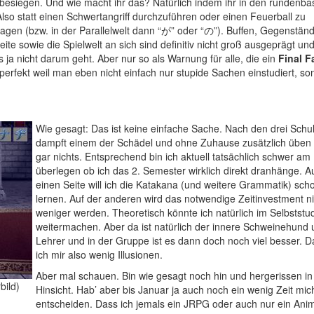
 besiegen. Und wie macht ihr das? Natürlich indem ihr in den rundenba
so statt einen Schwertangriff durchzuführen oder einen Feuerball zu
 sagen (bzw. in der Parallelwelt dann “が” oder “の”). Buffen, Gegenstän
seite sowie die Spielwelt an sich sind definitiv nicht groß ausgeprägt u
es ja nicht darum geht. Aber nur so als Warnung für alle, die ein
Final F
perfekt weil man eben nicht einfach nur stupide Sachen einstudiert, so
Wie gesagt: Das ist keine einfache Sache. Nach den drei Schu
dampft einem der Schädel und ohne Zuhause zusätzlich üben 
gar nichts. Entsprechend bin ich aktuell tatsächlich schwer am
überlegen ob ich das 2. Semester wirklich direkt dranhänge. A
einen Seite will ich die Katakana (und weitere Grammatik) sch
lernen. Auf der anderen wird das notwendige Zeitinvestment ni
weniger werden. Theoretisch könnte ich natürlich im Selbststu
weitermachen. Aber da ist natürlich der innere Schweinehund 
Lehrer und in der Gruppe ist es dann doch noch viel besser. 
ich mir also wenig Illusionen.
Aber mal schauen. Bin wie gesagt noch hin und hergerissen in
bild)
Hinsicht. Hab’ aber bis Januar ja auch noch ein wenig Zeit mic
entscheiden. Dass ich jemals ein JRPG oder auch nur ein An