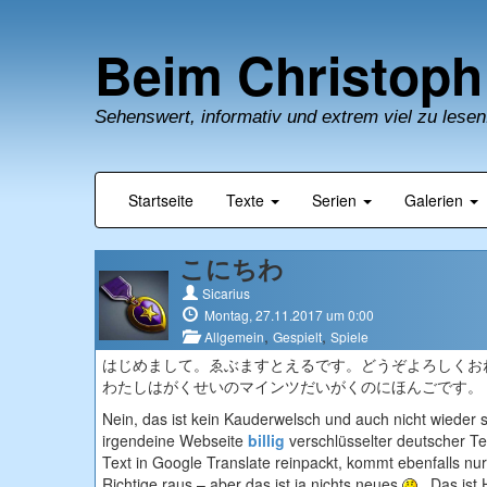
Beim Christoph
Sehenswert, informativ und extrem viel zu lesen
Startseite
Texte
Serien
Galerien
こにちわ
Sicarius
Montag, 27.11.2017 um 0:00
,
,
Allgemein
Gespielt
Spiele
はじめまして。ゑぶますとえるです。どうぞよろしくお
わたしはがくせいのマインツだいがくのにほんごです。
Nein, das ist kein Kauderwelsch und auch nicht wieder 
irgendeine Webseite
billig
verschlüsselter deutscher Te
Text in Google Translate reinpackt, kommt ebenfalls nu
Richtige raus – aber das ist ja nichts neues
. Das ist