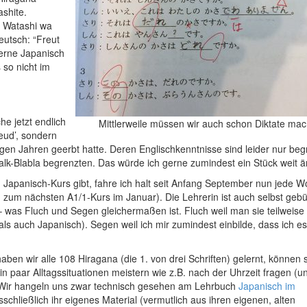
ashite.
 Watashi wa
eutsch: “Freut
lerne Japanisch
 so nicht im
he jetzt endlich
Mittlerweile müssen wir auch schon Diktate ma
eud’, sondern
igen Jahren geerbt hatte. Deren Englischkenntnisse sind leider nur beg
talk-Blabla begrenzten. Das würde ich gerne zumindest ein Stück weit 
Japanisch-Kurs gibt, fahre ich halt seit Anfang September nun jede 
 zum nächsten A1/1-Kurs im Januar). Die Lehrerin ist auch selbst gebü
– was Fluch und Segen gleichermaßen ist. Fluch weil man sie teilweise
ls auch Japanisch). Segen weil ich mir zumindest einbilde, dass ich es
aben wir alle 108 Hiragana (die 1. von drei Schriften) gelernt, können 
 paar Alltagssituationen meistern wie z.B. nach der Uhrzeit fragen (u
 Wir hangeln uns zwar technisch gesehen am Lehrbuch
Japanisch im
schließlich ihr eigenes Material (vermutlich aus ihren eigenen, alten