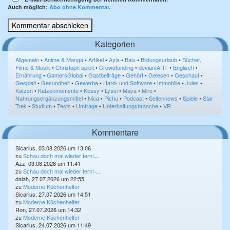
Auch möglich:
Abo ohne Kommentar
.
Kategorien
Allgemein
•
Anime & Manga
•
Artikel
•
Ayla
•
Balu
•
Bildungsurlaub
•
Bücher,
Filme & Musik
•
Christoph spielt
•
Crowdfunding
•
deviantART
•
Englisch
•
Ernährung
•
GamersGlobal
•
Gastbeiträge
•
Gehört
•
Gelesen
•
Geschaut
•
Gespielt
•
Gesundheit
•
Gewerbe
•
Hard- und Software
•
Immobilie
•
Jules
•
Katzen
•
Katzenmomente
•
Kessy
•
Lyssi
•
Maya
•
Miro
•
Nahrungsergänzungsmittel
•
Nica
•
Pichu
•
Podcast
•
Seitennews
•
Spiele
•
Star
Trek
•
Studium
•
Tests
•
Umfrage
•
Unterhaltungsbranche
•
VR
Kommentare
Sicarius, 03.08.2026 um 13:06
zu
Schau doch mal wieder fern! ̵...
Azz, 03.08.2026 um 11:41
zu
Schau doch mal wieder fern! ̵...
daiah, 27.07.2026 um 22:55
zu
Moderne Küchenhelfer
Sicarius, 27.07.2026 um 14:51
zu
Moderne Küchenhelfer
Ron, 27.07.2026 um 14:32
zu
Moderne Küchenhelfer
Sicarius, 24.07.2026 um 11:49