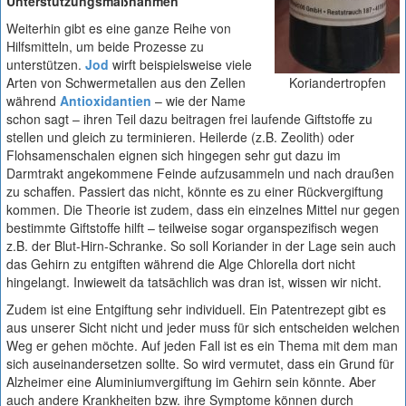
Unterstützungsmaßnahmen
Weiterhin gibt es eine ganze Reihe von
Hilfsmitteln, um beide Prozesse zu
unterstützen.
Jod
wirft beispielsweise viele
Arten von Schwermetallen aus den Zellen
Koriandertropfen
während
Antioxidantien
– wie der Name
schon sagt – ihren Teil dazu beitragen frei laufende Giftstoffe zu
stellen und gleich zu terminieren. Heilerde (z.B. Zeolith) oder
Flohsamenschalen eignen sich hingegen sehr gut dazu im
Darmtrakt angekommene Feinde aufzusammeln und nach draußen
zu schaffen. Passiert das nicht, könnte es zu einer Rückvergiftung
kommen. Die Theorie ist zudem, dass ein einzelnes Mittel nur gegen
bestimmte Giftstoffe hilft – teilweise sogar organspezifisch wegen
z.B. der Blut-Hirn-Schranke. So soll Koriander in der Lage sein auch
das Gehirn zu entgiften während die Alge Chlorella dort nicht
hingelangt. Inwieweit da tatsächlich was dran ist, wissen wir nicht.
Zudem ist eine Entgiftung sehr individuell. Ein Patentrezept gibt es
aus unserer Sicht nicht und jeder muss für sich entscheiden welchen
Weg er gehen möchte. Auf jeden Fall ist es ein Thema mit dem man
sich auseinandersetzen sollte. So wird vermutet, dass ein Grund für
Alzheimer eine Aluminiumvergiftung im Gehirn sein könnte. Aber
auch andere Krankheiten bzw. ihre Symptome können durch