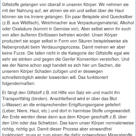
Giftstoffe gelangen von überall in unseren Körper. Wir nehmen sie
mit der Nahrung auf, wir atmen sie ein und selbst über die Haut
können sie ins Innere gelangen. Ein paar Beispiele sind Quecksilber
(z.B. aus Wildfisch), Weichmacher aus Verpackungsmaterial, Alkohol
oder Oxalsäure (kommt in Gemüse vor). Aber selbst wenn ihr euch
von allen äußeren Einflüssen befreien würdet: Unser Körper
produziert sie sogar selbst in Form von Säuren beispielsweise als
Nebenprodukt beim Verdauungsprozess. Damit meinen wir aber
keine Furze. Die fallen nicht in die Kategorie der Giftstoffe egal wie
sehr sie stinken und gegen die Genfer Konvention verstoßen. Und
wie der Name schon sagt handelt es sich hier um Sachen, die
unserem Körper Schaden zufügen und er deswegen
schnellstmöglich wieder loswerden will. Das funktioniert
folgendermaßen:
Er fängt den Giftstoff z.B. mit Hilfe von Salz ein und macht ihn
Transportfähig (binden). Anschließend wird er über das Blut
(=Wasser) an die entsprechenden Entgiftungsorgane geliefert
(Leber, Niere, Haut, etc.) und dort in harmlose Stoffe umgewandelt.
Am Ende werden diese dann aus dem Körper geschafft z.B. über
den Urin oder das Schwitzen. Das kann unser Körper normalerweise
richtig, richtig gut. Damit dieser Prozess aber einwandfrei
funktioniert, muss er zum einen die dafür notwendigen Mineralstoffe,