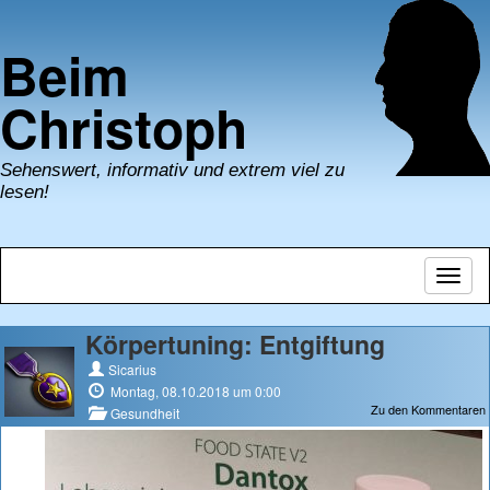
Beim
Christoph
Sehenswert, informativ und extrem viel zu
lesen!
Navig
umsch
Körpertuning: Entgiftung
Sicarius
Montag, 08.10.2018 um 0:00
Zu den Kommentaren
Gesundheit