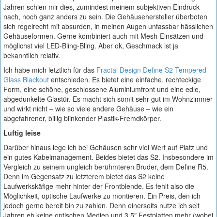
Jahren schien mir dies, zumindest meinem subjektiven Eindruck
nach, noch ganz anders zu sein. Die Gehäusehersteller überboten
sich regelrecht mit absurden, in meinen Augen unfassbar hässlichen
Gehäuseformen. Gerne kombiniert auch mit Mesh-Einsätzen und
möglichst viel LED-Bling-Bling. Aber ok, Geschmack ist ja
bekanntlich relativ.
Ich habe mich letztlich für das
Fractal Design Define S2 Tempered
Glass Blackout
entschieden. Es bietet eine einfache, rechteckige
Form, eine schöne, geschlossene Aluminiumfront und eine edle,
abgedunkelte Glastür. Es macht sich somit sehr gut im Wohnzimmer
und wirkt nicht – wie so viele andere Gehäuse – wie ein
abgefahrener, billig blinkender Plastik-Fremdkörper.
Luftig leise
Darüber hinaus lege ich bei Gehäusen sehr viel Wert auf Platz und
ein gutes Kabelmanagement. Beides bietet das S2. Insbesondere im
Vergleich zu seinem ungleich berühmteren Bruder, dem Define R5.
Denn im Gegensatz zu letzterem bietet das S2 keine
Laufwerkskäfige mehr hinter der Frontblende. Es fehlt also die
Möglichkeit, optische Laufwerke zu montieren. Ein Preis, den ich
jedoch gerne bereit bin zu zahlen. Denn einerseits nutze ich seit
Jahren eh keine optischen Medien und 3.5″ Festplatten mehr (wobei