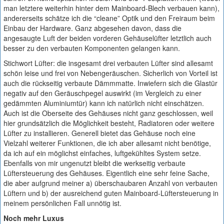
man letztere weiterhin hinter dem Mainboard-Blech verbauen kann),
andererseits schätze ich die “cleane” Optik und den Freiraum beim
Einbau der Hardware. Ganz abgesehen davon, dass die
angesaugte Luft der beiden vorderen Gehäuselüfter letztlich auch
besser zu den verbauten Komponenten gelangen kann.
Stichwort Lüfter: die insgesamt drei verbauten Lüfter sind allesamt
schön leise und frei von Nebengeräuschen. Sicherlich von Vorteil ist
auch die rückseitig verbaute Dämmmatte. Inwiefern sich die Glastür
negativ auf den Geräuschpegel auswirkt (im Vergleich zu einer
gedämmten Aluminiumtür) kann ich natürlich nicht einschätzen.
Auch ist die Oberseite des Gehäuses nicht ganz geschlossen, weil
hier grundsätzlich die Möglichkeit besteht, Radiatoren oder weitere
Lüfter zu installieren. Generell bietet das Gehäuse noch eine
Vielzahl weiterer Funktionen, die ich aber allesamt nicht benötige,
da ich auf ein möglichst einfaches, luftgekühltes System setze.
Ebenfalls von mir ungenutzt bleibt die werkseitig verbaute
Lüftersteuerung des Gehäuses. Eigentlich eine sehr feine Sache,
die aber aufgrund meiner a) überschaubaren Anzahl von verbauten
Lüftern und b) der ausreichend guten Mainboard-Lüftersteuerung in
meinem persönlichen Fall unnötig ist.
Noch mehr Luxus