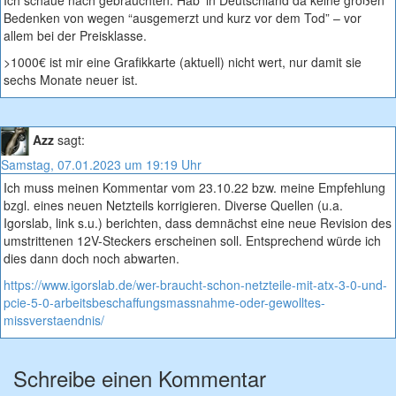
Ich schaue nach gebrauchten. Hab’ in Deutschland da keine großen
Bedenken von wegen “ausgemerzt und kurz vor dem Tod” – vor
allem bei der Preisklasse.
>1000€ ist mir eine Grafikkarte (aktuell) nicht wert, nur damit sie
sechs Monate neuer ist.
Azz
sagt:
Samstag, 07.01.2023 um 19:19 Uhr
Ich muss meinen Kommentar vom 23.10.22 bzw. meine Empfehlung
bzgl. eines neuen Netzteils korrigieren. Diverse Quellen (u.a.
Igorslab, link s.u.) berichten, dass demnächst eine neue Revision des
umstrittenen 12V-Steckers erscheinen soll. Entsprechend würde ich
dies dann doch noch abwarten.
https://www.igorslab.de/wer-braucht-schon-netzteile-mit-atx-3-0-und-
pcie-5-0-arbeitsbeschaffungsmassnahme-oder-gewolltes-
missverstaendnis/
Schreibe einen Kommentar