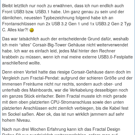
Bleibt letztlich nur noch zu erwähnen, dass ich nun endlich auch
Front USB3 bzw. USB3.1 habe. Um ganz genau zu sein und der
dämlichen, neuesten Typbezeichnung folgend habe ich an
Frontanschlüssen nun 2x USB 3.2 Gen 1 und 1x USB3.2 Gen 2 Typ
C. Alles klar?!
Das war tatsächlich auch der entscheidende Grund dafür, weshalb
ich mein “altes” Corsair-Big-Tower Gehäuse nicht weiterverwendet
habe. Ich war es einfach leid, jedes Mal hinter den Rechner
krabbeln zu müssen, wenn ich mal meine externe USB3.0-Festplatte
anschließend wollte.
Denn einen Vorteil hatte das riesige Corsair-Gehäuse dann doch im
Vergleich zum Fractal-Pendat: aufgrund der schieren Größe und der
immensen Freiräume nicht nur rechts, sondern auch ober- und
unterhalb des Mainboards, war die Verkabelung desselbigen noch
ein ganzes Stück einfacher. Beim Fractal musste ich mich gerade
mit dem oben platzierten CPU-Stromanschluss sowie den unten
platzierten Anschlüssen echt ziemlich verbiegen, bis die Kabel fest
im Sockel saßen. Aber ok, das ist nun wirklich jammern auf sehr
hohem Niveau.
Nach nun drei Wochen Erfahrung kann ich das Fractal Design