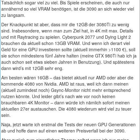
Tatsächlich sogar viel zu viel. Bis Spiele erscheinen, die auch nur
annähernd so viel VRAM benötigen, ist die 3090 an sich wieder viel
zu langsam.
Der Knackpunkt ist aber, dass mir die 12GB der 3080Ti zu wenig
sind. Insbesondere, wenn man zum Ziel hat, in 4K mit max. Details
und mit Raytracing zu spielen. Cyberpunk 2077 und Dying Light 2
brauchen da aktuell schon 13GB VRAM. Und wenn ich derart viel
Geld für eine GPU investieren sollte (aktuell immerhin >1100 €), soll
sie schon mindestens fünf Jahre halten (meine GTX 980Ti hab ich ja
auch schon seit etwa sieben Jahren in Benutzung). Und spätestens
dann wird’s mit 12GB sehr eng.
Am besten wären 16GB – das bietet aktuell nur AMD oder aber die
kommende 4080 von Nvidia. AMD ist raus, weil ich dann meinen
(aktuell zumindest noch) Gsync-Monitor nicht mehr entsprechend
nutzen könnte. Und leider gibt’s nach wie vor noch keinen
brauchbaren 4K Monitor – dann würde ich nämlich sofort meinen
aktuellen 27er austauschen. Die 4080 wiederum wird viel zu teuer
sein.
Naja, jetzt warte ich erstmal die Tests der neuen GPU Generationen
ab und hoffe dann auf einen weiteren Preisverfall bei der 3090.