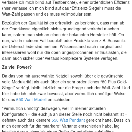
verlasse ich mich blind auf Testberichte), einer ordentlichen Effizienz
(hier verlasse ich mich blind auf das “Effizienz-Siegel”) muss die
Watt-Zahl passen und es muss vollmodular sein.
Bezüglich der Qualität ist es erfreulich, zu berichten, dass man ab
der Oberklasse eigentlich nichts grundlegend verkehrt machen
kann, sofern man sich an einen der bekannten Hersteller hält. Ob
nun, wie in meinem Fall bequiet! oder Produkte von z.B. Seasonic:
die Unterschiede sind meinem Wissensstand nach marginal und
interessieren wohl nur die oben angesprochenen Enthusiasten, die
dann auch sicher über weitaus komplexere Systeme verfügen.
Zu viel Power?
Da das von mir auserwählte Netzteil sowohl über die gewünschte
volle Modularität als auch über ein sehr ordentliches “80 Plus Gold-
Siegel” verfügt, bleibt letztlich nur die Frage nach der Watt-Zahl. Und
hier habe ich mich zwar bewusst, aber vermutlich unnötiger Weise
für das
650 Watt-Modell
entschieden.
“Vermutlich unnötig” deswegen, weil in meiner aktuellen
Konfiguration – die euch ja an dieser Stelle noch nicht bekannt ist –
definitiv auch das kleinere
550 Watt Pendant
gereicht hätte. Dass ich
mich dennoch für die “stärkere” Variante entschieden habe, lag
letztlich daran, dass ich einen Puffer für mögliche zukünftige