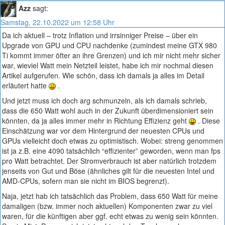
Azz
sagt:
Samstag, 22.10.2022 um 12:58 Uhr
Da ich aktuell – trotz Inflation und irrsinniger Preise – über ein
Upgrade von GPU und CPU nachdenke (zumindest meine GTX 980
Ti kommt immer öfter an ihre Grenzen) und ich mir nicht mehr sicher
war, wieviel Watt mein Netzteil leistet, habe ich mir nochmal diesen
Artikel aufgerufen. Wie schön, dass ich damals ja alles im Detail
erläutert hatte
.
Und jetzt muss ich doch arg schmunzeln, als ich damals schrieb,
dass die 650 Watt wohl auch in der Zukunft überdimensioniert sein
könnten, da ja alles immer mehr in Richtung Effizienz geht
. Diese
Einschätzung war vor dem Hintergrund der neuesten CPUs und
GPUs vielleicht doch etwas zu optimistisch. Wobei: streng genommen
ist ja z.B. eine 4090 tatsächlich “effizienter” geworden, wenn man fps
pro Watt betrachtet. Der Stromverbrauch ist aber natürlich trotzdem
jenseits von Gut und Böse (ähnliches gilt für die neuesten Intel und
AMD-CPUs, sofern man sie nicht im BIOS begrenzt).
Naja, jetzt hab ich tatsächlich das Problem, dass 650 Watt für meine
damaligen (bzw. immer noch aktuellen) Komponenten zwar zu viel
waren, für die künftigen aber ggf. echt etwas zu wenig sein könnten.