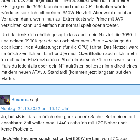
Aber zurück zum eigentlichen Thema: selbst wenn ich nur meine
GPU gegen die 3090 tauschen und meine CPU behalten würde,
würde es sportlich mit meinem 650W-Netzteil. Aber wohl machbar.
Vor allem dann, wenn man auf Extremtests wie Prime mit AVX
verzichten kann und einfach nur normal spielt oder arbeitet.
Und da denke ich ehrlich gesagt, dass auch dein Netzteil die 3080Ti
und deinen 9900K gerade so noch stemmen könnte – solange du
eben keine irren Auslastungen (für die CPU) fährst. Das Netzteil wäre
natürlich ziemlich am Limit und je nach Spezifikation auch nicht mehr
im optimalen Effizienzbereich. Aber ein Versuch könnte es wert sein.
Falls du jedenfalls doch dein NT aufrüsten solltest: nimm direkt eines
mit dem neuen ATX3.0 Standard! (kommen jetzt langsam auf den
Markt).
Sicarius
sagt:
Montag, 24.10.2022 um 13:17 Uhr
Jo, bei 4K ist das natürlich eine ganz andere Sache. Bei meinen auf
absehbare Zeit weiter max. 1440p sehe ich mit 12GB aber noch
keine Probleme.
BeQuiets Rechner spuckt schon bei 850W ne Last von 87% aus