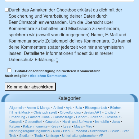
Durch das Anhaken der Checkbox erklärst du dich mit der
Speicherung und Verarbeitung deiner Daten durch
BeimChristoph einverstanden. Um die Übersicht über
Kommentare zu behalten und Missbrauch zu verhindern,
speichern wir (soweit von dir angegeben) Name, E-Mail und
Kommentar sowie Zeitstempel deines Kommentars. Du kannst
deine Kommentare später jederzeit von mir anonymisieren
lassen. Detaillierte Informationen findest du in meiner
Datenschutz-Erklärung.
*
E-Mail-Benachrichtigung bei weiteren Kommentaren.
Auch möglich:
Abo ohne Kommentar
.
Kategorien
Allgemein
•
Anime & Manga
•
Artikel
•
Ayla
•
Balu
•
Bildungsurlaub
•
Bücher,
Filme & Musik
•
Christoph spielt
•
Crowdfunding
•
deviantART
•
Englisch
•
Ernährung
•
GamersGlobal
•
Gastbeiträge
•
Gehört
•
Gelesen
•
Geschaut
•
Gespielt
•
Gesundheit
•
Gewerbe
•
Hard- und Software
•
Immobilie
•
Jules
•
Katzen
•
Katzenmomente
•
Kessy
•
Lyssi
•
Maya
•
Miro
•
Nahrungsergänzungsmittel
•
Nica
•
Pichu
•
Podcast
•
Seitennews
•
Spiele
•
Star
Trek
•
Studium
•
Tests
•
Umfrage
•
Unterhaltungsbranche
•
VR