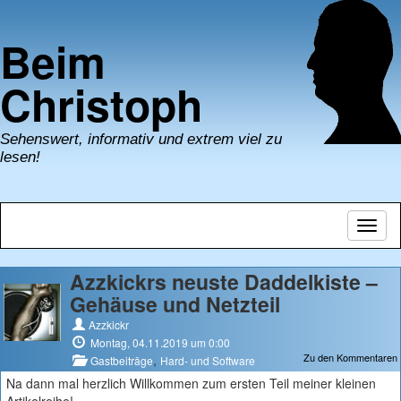
Beim
Christoph
Sehenswert, informativ und extrem viel zu
lesen!
Navig
umsch
Azzkickrs neuste Daddelkiste –
Gehäuse und Netzteil
Azzkickr
Montag, 04.11.2019 um 0:00
Zu den Kommentaren
,
Gastbeiträge
Hard- und Software
Na dann mal herzlich Willkommen zum ersten Teil meiner kleinen