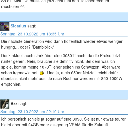
So ein Mist. Da muss ich jetzt echt mal den Taschenrechner
rausholen ^^.
Sicarius
sagt:
Sonntag, 23.10.2022 um 18:35 Uhr
Die nächste Generation wird dann hoffentlich wieder etwas weniger
hungrig… oder? *Bambiblick*
Denk aktuell auch stark über eine 3080Ti nach, da die Preise jetzt
runter gehen. Nein, brauche sie definitiv nicht. Bei dem was ich
spiele, kommt meine 1070Ti eher selten ins Schwitzen. Aber wäre
schon irgendwie nett
. Und ja, mein 650er Netzteil reicht dafür
ebenfalls nicht mehr aus. Je nach Rechner werden mir 850-1000W
empfohlen.
Azz
sagt:
Sonntag, 23.10.2022 um 22:10 Uhr
Ich persönlich schiele ja sogar auf eine 3090. Sie ist nur etwas teurer
bietet aber mit 24GB mehr als genug VRAM für die Zukunft.