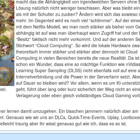
macht das die Abhängigkeit von irgendwelchen Servern ohne 
Lösung natürlich nicht weniger beschissen. Aber was bleibt e
als mit der Schulter zu zucken? Ändern wird sich das sowieso 
mehr. Im Gegenteil wird es noch viel “schlimmer”. Auf der eine
mit dem Netflix-Modell, wo man noch stärker als bisher vom 
abhängig ist auf was man überhaupt wann Zugriff hat und der B
“Besitz” faktisch nicht mehr vorkommt. Und auf der anderen Se
Stichwort “Cloud Computing”. So wird die lokale Hardware zwa
theoretisch immer stärker und stärker aber dennoch ist Cloud
Computing in vielen Bereichen bereits die neue Realität. Da ist
schon ein Wunder, dass eine so mächtige Funktion wie nVidia
Learning Super Sampling (DLSS) nicht ebenfalls voll auf eine 
Internetverbindung und die Power in der Serverfarm setzt. Abe
auf Dauer so bleiben wird? Vor allem, wenn es um KI-unterst
iel.
geht, führt über lang oder kurz sicherlich der Weg nicht an ein
Verlagerung oder eben gleich vollständiges Cloud Gaming vor
mmer lernen damit umzugehen. Ein bisschen jammern natürlich aber am
mt. Genauso wie wir uns an DLCs, Quick-Time-Events, Uplay, Lootbox
lleicht traurig aber ihr wisst genauso gut wie ich, dass es so ist.