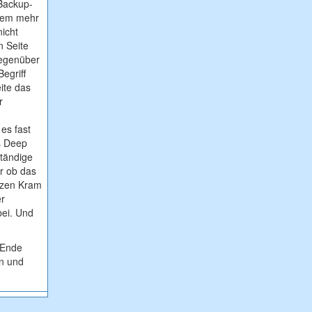
Backup-
inem mehr
nicht
n Seite
Gegenüber
egriff
ite das
r
 es fast
s Deep
ständige
r ob das
ützen Kram
er
bei. Und
 Ende
en und