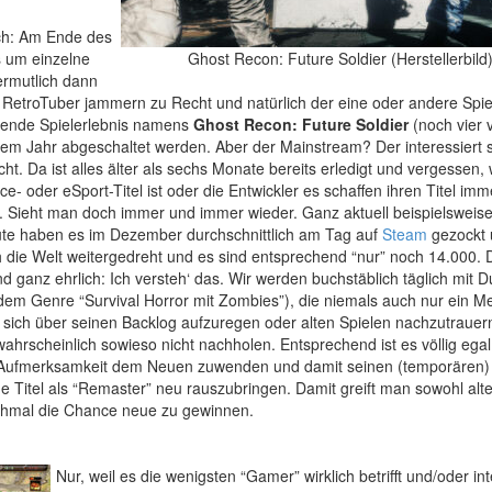
fach: Am Ende des
s um einzelne
Ghost Recon: Future Soldier (Herstellerbild
ermutlich dann
 RetroTuber jammern zu Recht und natürlich der eine oder andere Spie
ierende Spielerlebnis namens
Ghost Recon: Future Soldier
(noch vier 
sem Jahr abgeschaltet werden. Aber der Mainstream? Der interessiert 
ht. Da ist alles älter als sechs Monate bereits erledigt und vergessen,
- oder eSport-Titel ist oder die Entwickler es schaffen ihren Titel im
). Sieht man doch immer und immer wieder. Ganz aktuell beispielsweis
ute haben es im Dezember durchschnittlich am Tag auf
Steam
gezockt 
ch die Welt weitergedreht und es sind entsprechend “nur” noch 14.000. 
d ganz ehrlich: Ich versteh‘ das. Wir werden buchstäblich täglich mit 
dem Genre “Survival Horror mit Zombies”), die niemals auch nur ein M
it sich über seinen Backlog aufzuregen oder alten Spielen nachzutrauern
hrscheinlich sowieso nicht nachholen. Entsprechend ist es völlig egal
ine Aufmerksamkeit dem Neuen zuwenden und damit seinen (temporären
ge Titel als “Remaster” neu rauszubringen. Damit greift man sowohl alt
chmal die Chance neue zu gewinnen.
Nur, weil es die wenigsten “Gamer” wirklich betrifft und/oder int