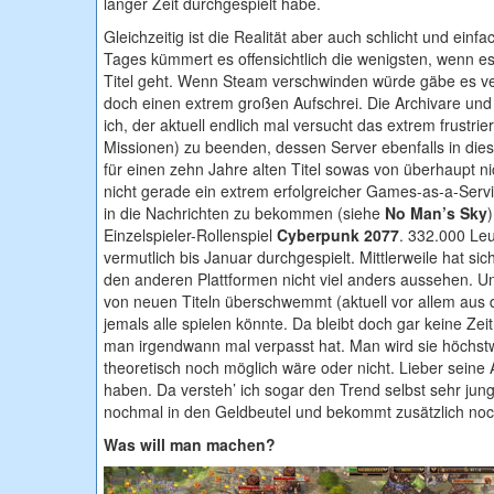
langer Zeit durchgespielt habe.
Gleichzeitig ist die Realität aber auch schlicht und ein
Tages kümmert es offensichtlich die wenigsten, wenn e
Titel geht. Wenn Steam verschwinden würde gäbe es v
doch einen extrem großen Aufschrei. Die Archivare und
ich, der aktuell endlich mal versucht das extrem frustr
Missionen) zu beenden, dessen Server ebenfalls in die
für einen zehn Jahre alten Titel sowas von überhaupt nic
nicht gerade ein extrem erfolgreicher Games-as-a-Service
in die Nachrichten zu bekommen (siehe
No Man’s Sky
Einzelspieler-Rollenspiel
Cyberpunk 2077
. 332.000 Le
vermutlich bis Januar durchgespielt. Mittlerweile hat si
den anderen Plattformen nicht viel anders aussehen. Un
von neuen Titeln überschwemmt (aktuell vor allem aus 
jemals alle spielen könnte. Da bleibt doch gar keine Ze
man irgendwann mal verpasst hat. Man wird sie höchstwa
theoretisch noch möglich wäre oder nicht. Lieber se
haben. Da versteh’ ich sogar den Trend selbst sehr jun
nochmal in den Geldbeutel und bekommt zusätzlich no
Was will man machen?