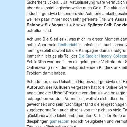
Sicherheitslücken… Ja, Virtualisierung wäre vermutlich
aber das kostet logischerweise auch Geld. Die aktuelle
jedoch irgendwie besonders viel Aufmerksamkeit gesche
weil ein paar immer noch sehr gefeierte Titel wie
Assass
Rainbow Six Vegas: 1 + 2
sowie
Splinter Cell: Convi
betroffen sind.
Ach und
Die Siedler 7
, was mich im ersten Moment etw
hatte. Aber mein
Testbericht
ist tatsächlich auch schon w
mehr gespielt obwohl ich die Kampagne damals aufgrund
Immerhin lebt es als Teil der
Die Siedler History Collecti
Schließlich war und ist es ein gelungener Vertreter der S
Onlinezwang (inkl. den entsprechenden Kinderkrankheite
Problem damit haben.
Schade nur, dass Ubisoft im Gegenzug irgendwie die E
Aufbruch der Kulturen
vergessen hat (die Online-Serv
angekündigte Ubisoft-Projekte von damals wie besagte “D
aufgegeben worden. Vermutlich, weil sie nicht die erhoff
gewechselt und sein Nachfolger fand die eingeschlagen
zugebenermaßen auch abseits von mir nicht so viele F
glücklicherweise leicht umbenannten 8. Teil der Serie a
diesjährigen
gamescom
endlich Neuigkeiten und vermut
Titel schließlich schon 2018.