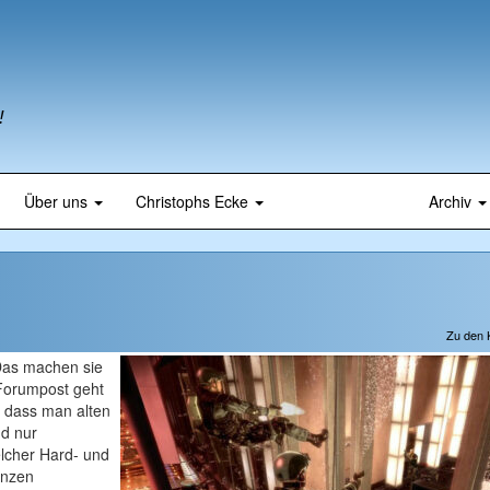
!
Über uns
Christophs Ecke
Archiv
Zu den
Das machen sie
 Forumpost geht
, dass man alten
nd nur
elcher Hard- und
anzen