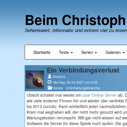
Beim Christoph
Sehenswert, informativ und extrem viel zu lesen
Startseite
Texte
Serien
Galerien
Ein Verbindungsverlust
Sicarius
Montag, 26.04.2021 um 0:00
,
Spiele
Unterhaltungsbranche
Ubisoft schaltet mal wieder ein
paar Online-Server
ab. 
wie viele anderen Firmen hin und wieder (der verlinkte
bis 2013 zurück). Kann schließlich jeder nachvollziehen
Kram mal weghaben will, der nicht mehr genutzt wird u
Wartungskosten verursacht. Will gar nicht wissen auf w
Software die Server für diese Spiele noch laufen. Die g