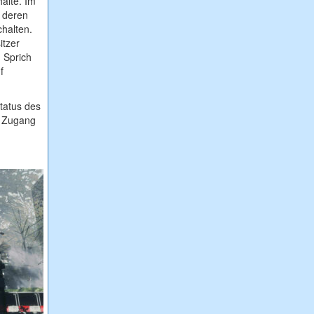
alte. Im
, deren
chalten.
itzer
. Sprich
f
tatus des
r Zugang