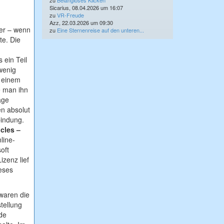
zu
Belangloses Klicken
Sicarius, 08.04.2026 um 16:07
zu
VR-Freude
Azz, 22.03.2026 um 09:30
ver – wenn
zu
Eine Sternenreise auf den unteren...
te. Die
 ein Teil
 wenig
, einem
te man ihn
age
en absolut
bindung.
cles –
line-
oft
izenz lief
eses
 waren die
tellung
rde