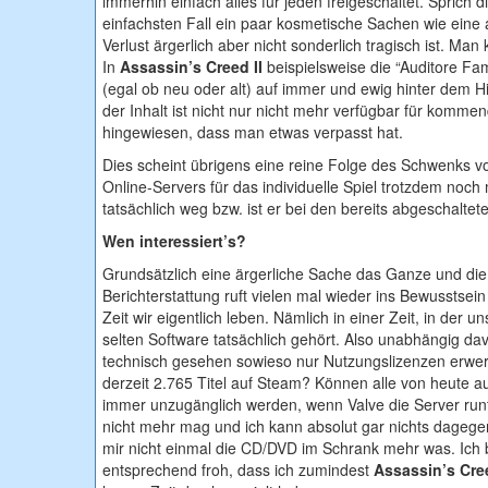
immerhin einfach alles für jeden freigeschaltet. Sprich
einfachsten Fall ein paar kosmetische Sachen wie eine 
Verlust ärgerlich aber nicht sonderlich tragisch ist. M
In
Assassin’s Creed II
beispielsweise die “Auditore Fam
(egal ob neu oder alt) auf immer und ewig hinter dem Hin
der Inhalt ist nicht nur nicht mehr verfügbar für komm
hingewiesen, dass man etwas verpasst hat.
Dies scheint übrigens eine reine Folge des Schwenks v
Online-Servers für das individuelle Spiel trotzdem noch
tatsächlich weg bzw. ist er bei den bereits abgeschalte
Wen interessiert’s?
Grundsätzlich eine ärgerliche Sache das Ganze und di
Berichterstattung ruft vielen mal wieder ins Bewusstsein 
Zeit wir eigentlich leben. Nämlich in einer Zeit, in der u
selten Software tatsächlich gehört. Also unabhängig dav
technisch gesehen sowieso nur Nutzungslizenzen erwe
derzeit 2.765 Titel auf Steam? Können alle von heute a
immer unzugänglich werden, wenn Valve die Server runt
nicht mehr mag und ich kann absolut gar nichts dagegen 
mir nicht einmal die CD/DVD im Schrank mehr was. Ich 
entsprechend froh, dass ich zumindest
Assassin’s Cree