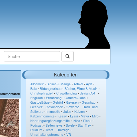
Kategorien
Allgemein
•
Anime & Manga
•
Artikel
•
Ayla
•
Balu
•
Bildungsurlaub
•
Bücher, Filme & Musik
•
Christoph spielt
•
Crowdfunding
•
deviantART
•
 Kommentaren
Englisch
•
Ernährung
•
GamersGlobal
•
Gastbeiträge
•
Gehört
•
Gelesen
•
Geschaut
•
Gespielt
•
Gesundheit
•
Gewerbe
•
Hard- und
Software
•
Immobilie
•
Jules
•
Katzen
•
Katzenmomente
•
Kessy
•
Lyssi
•
Maya
•
Miro
•
Nahrungsergänzungsmittel
•
Nica
•
Pichu
•
Podcast
•
Seitennews
•
Spiele
•
Star Trek
•
Studium
•
Tests
•
Umfrage
•
Unterhaltungsbranche
•
VR