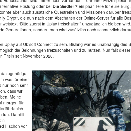
 die Bonussachen sind immer noch vorhanden – darunter Einzelspielerinh
alternative Rüstung oder bei
Die Siedler 7
ein paar Teile für eure Burg
an konnte aber auch zusätzliche Questreihen und Missionen darüber freis
ily Crypt”, die nun nach dem Abschalten der Online-Server für alle Bes
weistext “Bitte zuerst in Uplay freischalten” unzugänglich bleiben wird
ende Generationen, sondern man wird zusätzlich noch schmerzlich darau
on Uplay auf Ubisoft Connect zu sein. Bislang war es unabhängig des S
 möglich die Belohnungen freizuschalten und zu nutzen. Nun fällt diese
ten Titeln seit November 2020.
e dazugehörige
in was für einer
ns nur noch sehr
on, dass wir
rben. Meine
uf morgen für
erfährt/mich
tun. Da hilft
bin
d II
schon vor