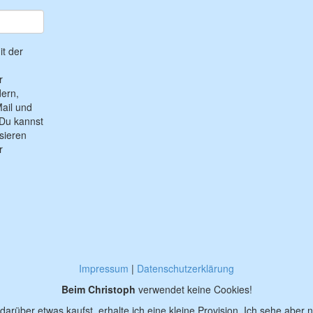
t der
r
ern,
ail und
Du kannst
sieren
r
Impressum
|
Datenschutzerklärung
Beim Christoph
verwendet keine Cookies!
darüber etwas kaufst, erhalte ich eine kleine Provision. Ich sehe aber n