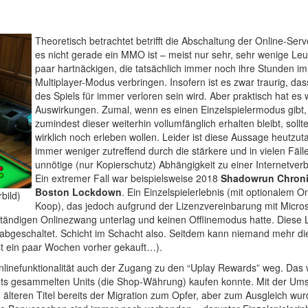
Theoretisch betrachtet betrifft die Abschaltung der Online-Ser
es nicht gerade ein MMO ist – meist nur sehr, sehr wenige Leu
paar hartnäckigen, die tatsächlich immer noch ihre Stunden im
Multiplayer-Modus verbringen. Insofern ist es zwar traurig, dass
des Spiels für immer verloren sein wird. Aber praktisch hat es
Auswirkungen. Zumal, wenn es einen Einzelspielermodus gibt
zumindest dieser weiterhin vollumfänglich erhalten bleibt, soll
wirklich noch erleben wollen. Leider ist diese Aussage heutzut
immer weniger zutreffend durch die stärkere und in vielen Fäll
unnötige (nur Kopierschutz) Abhängigkeit zu einer Internetver
Ein extremer Fall war beispielsweise 2018
Shadowrun Chroni
Boston Lockdown
. Ein Einzelspielerlebnis (mit optionalem On
bild)
Koop), das jedoch aufgrund der Lizenzvereinbarung mit Micros
ständigen Onlinezwang unterlag und keinen Offlinemodus hatte. Diese L
bgeschaltet. Schicht im Schacht also. Seitdem kann niemand mehr di
rst ein paar Wochen vorher gekauft…).
er Onlinefunktionalität auch der Zugang zu den “Uplay Rewards” weg. Das
ts gesammelten Units (die Shop-Währung) kaufen konnte. Mit der Ums
 älteren Titel bereits der Migration zum Opfer, aber zum Ausgleich wu