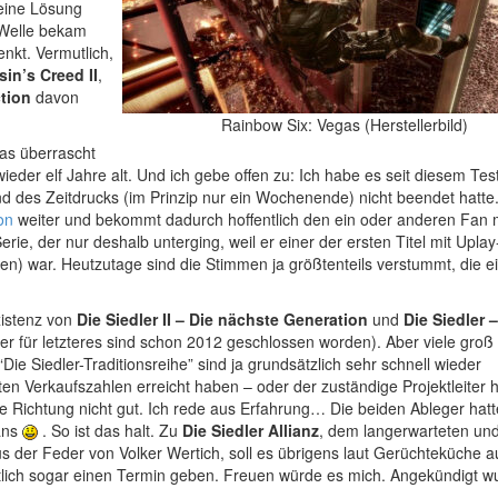
 eine Lösung
 Welle bekam
nkt. Vermutlich,
in’s Creed II
,
ction
davon
Rainbow Six: Vegas (Herstellerbild)
as überrascht
ieder elf Jahre alt. Und ich gebe offen zu: Ich habe es seit diesem Test
 des Zeitdrucks (im Prinzip nur ein Wochenende) nicht beendet hatte
on
weiter und bekommt dadurch hoffentlich den ein oder anderen Fan 
erie, der nur deshalb unterging, weil er einer der ersten Titel mit Uplay
n) war. Heutzutage sind die Stimmen ja größtenteils verstummt, die e
xistenz von
Die Siedler II – Die nächste Generation
und
Die Siedler –
er für letzteres sind schon 2012 geschlossen worden). Aber viele groß
ie Siedler-Traditionsreihe” sind ja grundsätzlich sehr schnell wieder
ten Verkaufszahlen erreicht haben – oder der zuständige Projektleiter 
e Richtung nicht gut. Ich rede aus Erfahrung… Die beiden Ableger hat
ans
. So ist das halt. Zu
Die Siedler Allianz
, dem langerwarteten un
us der Feder von Volker Wertich, soll es übrigens laut Gerüchteküche a
lich sogar einen Termin geben. Freuen würde es mich. Angekündigt w