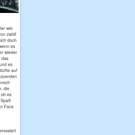
)
ler wie
von zwölf
sich doch
 wenn es
mer wieder
e das
und es
Dürfte auf
Dutzenden
ensch
, die
 ob es
) Spaß
en Fans
eressiert