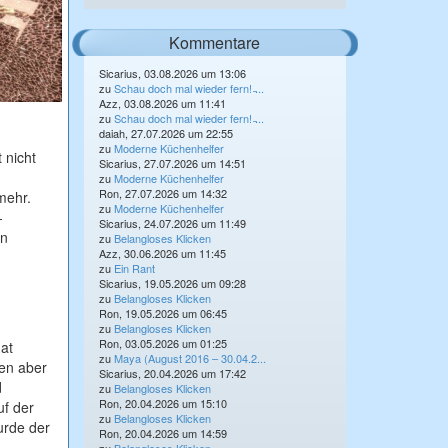
Kommentare
Sicarius, 03.08.2026 um 13:06
zu
Schau doch mal wieder fern! ̵...
Azz, 03.08.2026 um 11:41
zu
Schau doch mal wieder fern! ̵...
daiah, 27.07.2026 um 22:55
zu
Moderne Küchenhelfer
 nicht
Sicarius, 27.07.2026 um 14:51
.
zu
Moderne Küchenhelfer
Ron, 27.07.2026 um 14:32
mehr.
zu
Moderne Küchenhelfer
-
Sicarius, 24.07.2026 um 11:49
in
zu
Belangloses Klicken
Azz, 30.06.2026 um 11:45
zu
Ein Rant
Sicarius, 19.05.2026 um 09:28
zu
Belangloses Klicken
Ron, 19.05.2026 um 06:45
zu
Belangloses Klicken
Ron, 03.05.2026 um 01:25
hat
zu
Maya (August 2016 – 30.04.2...
ten aber
Sicarius, 20.04.2026 um 17:42
d
zu
Belangloses Klicken
Ron, 20.04.2026 um 15:10
uf der
zu
Belangloses Klicken
urde der
Ron, 20.04.2026 um 14:59