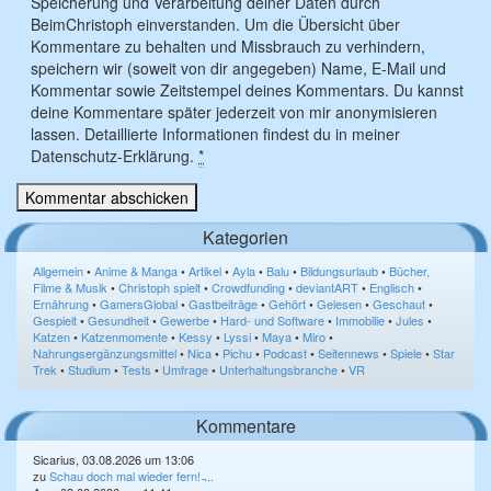
Speicherung und Verarbeitung deiner Daten durch
BeimChristoph einverstanden. Um die Übersicht über
Kommentare zu behalten und Missbrauch zu verhindern,
speichern wir (soweit von dir angegeben) Name, E-Mail und
Kommentar sowie Zeitstempel deines Kommentars. Du kannst
deine Kommentare später jederzeit von mir anonymisieren
lassen. Detaillierte Informationen findest du in meiner
Datenschutz-Erklärung.
*
Kategorien
Allgemein
•
Anime & Manga
•
Artikel
•
Ayla
•
Balu
•
Bildungsurlaub
•
Bücher,
Filme & Musik
•
Christoph spielt
•
Crowdfunding
•
deviantART
•
Englisch
•
Ernährung
•
GamersGlobal
•
Gastbeiträge
•
Gehört
•
Gelesen
•
Geschaut
•
Gespielt
•
Gesundheit
•
Gewerbe
•
Hard- und Software
•
Immobilie
•
Jules
•
Katzen
•
Katzenmomente
•
Kessy
•
Lyssi
•
Maya
•
Miro
•
Nahrungsergänzungsmittel
•
Nica
•
Pichu
•
Podcast
•
Seitennews
•
Spiele
•
Star
Trek
•
Studium
•
Tests
•
Umfrage
•
Unterhaltungsbranche
•
VR
Kommentare
Sicarius, 03.08.2026 um 13:06
zu
Schau doch mal wieder fern! ̵...