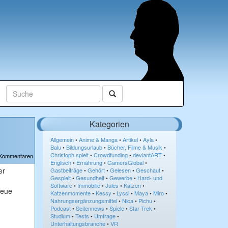
Kategorien
Allgemein
•
Anime & Manga
•
Artikel
•
Ayla
•
Balu
•
Bildungsurlaub
•
Bücher, Filme & Musik
•
Christoph spielt
•
Crowdfunding
•
deviantART
•
 Kommentaren
Englisch
•
Ernährung
•
GamersGlobal
•
er
Gastbeiträge
•
Gehört
•
Gelesen
•
Geschaut
•
Gespielt
•
Gesundheit
•
Gewerbe
•
Hard- und
Software
•
Immobilie
•
Jules
•
Katzen
•
neue
Katzenmomente
•
Kessy
•
Lyssi
•
Maya
•
Miro
•
Nahrungsergänzungsmittel
•
Nica
•
Pichu
•
Podcast
•
Seitennews
•
Spiele
•
Star Trek
•
Studium
•
Tests
•
Umfrage
•
Unterhaltungsbranche
•
VR