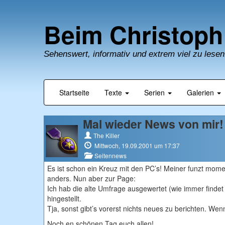
Beim Christoph
Sehenswert, informativ und extrem viel zu lesen
Startseite
Texte
Serien
Galerien
Mal wieder News von mir!
The Killer
Mittwoch, 19.09.2001 um 17:37
Seitennews
Es ist schon ein Kreuz mit den PC’s! Meiner funzt momen
anders. Nun aber zur Page:
Ich hab die alte Umfrage ausgewertet (wie immer findet
hingestellt.
Tja, sonst gibt’s vorerst nichts neues zu berichten. Wen
Noch en schönen Tag euch allen!