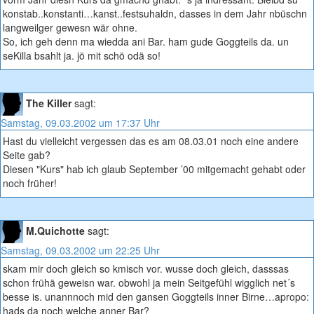
konstab..konstanti…kanst..festsuhaldn, dasses in dem Jahr nbüschn
langweilger gewesn wär ohne.
So, ich geh denn ma wiedda ani Bar. ham gude Goggteils da. un
seKilla bsahlt ja. jö mit schö odä so!
The Killer
sagt:
Samstag, 09.03.2002 um 17:37 Uhr
Hast du vielleicht vergessen das es am 08.03.01 noch eine andere
Seite gab?
Diesen "Kurs" hab ich glaub September ’00 mitgemacht gehabt oder
noch früher!
M.Quichotte
sagt:
Samstag, 09.03.2002 um 22:25 Uhr
skam mir doch gleich so kmisch vor. wusse doch gleich, dasssas
schon frühä geweisn war. obwohl ja mein Seitgefühl wigglich net´s
besse is. unannnoch mid den gansen Goggteils inner Birne…apropo:
hads da noch welche anner Bar?