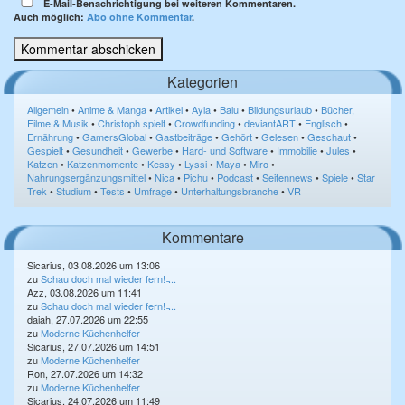
E-Mail-Benachrichtigung bei weiteren Kommentaren.
Auch möglich:
Abo ohne Kommentar
.
Kategorien
Allgemein
•
Anime & Manga
•
Artikel
•
Ayla
•
Balu
•
Bildungsurlaub
•
Bücher,
Filme & Musik
•
Christoph spielt
•
Crowdfunding
•
deviantART
•
Englisch
•
Ernährung
•
GamersGlobal
•
Gastbeiträge
•
Gehört
•
Gelesen
•
Geschaut
•
Gespielt
•
Gesundheit
•
Gewerbe
•
Hard- und Software
•
Immobilie
•
Jules
•
Katzen
•
Katzenmomente
•
Kessy
•
Lyssi
•
Maya
•
Miro
•
Nahrungsergänzungsmittel
•
Nica
•
Pichu
•
Podcast
•
Seitennews
•
Spiele
•
Star
Trek
•
Studium
•
Tests
•
Umfrage
•
Unterhaltungsbranche
•
VR
Kommentare
Sicarius, 03.08.2026 um 13:06
zu
Schau doch mal wieder fern! ̵...
Azz, 03.08.2026 um 11:41
zu
Schau doch mal wieder fern! ̵...
daiah, 27.07.2026 um 22:55
zu
Moderne Küchenhelfer
Sicarius, 27.07.2026 um 14:51
zu
Moderne Küchenhelfer
Ron, 27.07.2026 um 14:32
zu
Moderne Küchenhelfer
Sicarius, 24.07.2026 um 11:49