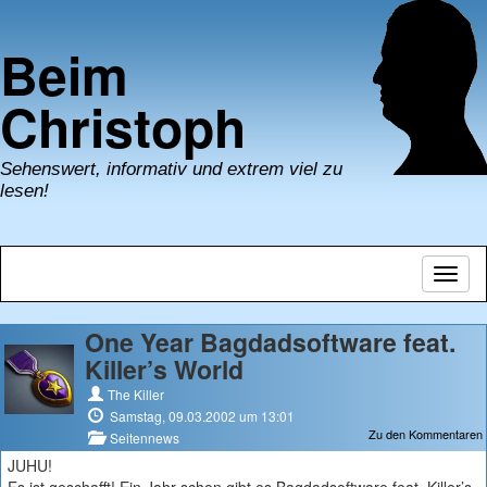
Beim
Christoph
Sehenswert, informativ und extrem viel zu
lesen!
Navig
umsch
One Year Bagdadsoftware feat.
Killer’s World
The Killer
Samstag, 09.03.2002 um 13:01
Zu den Kommentaren
Seitennews
JUHU!