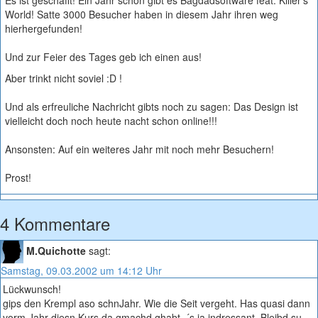
Es ist geschafft! Ein Jahr schon gibt es Bagdadsoftware feat. Killer’s
World! Satte 3000 Besucher haben in diesem Jahr ihren weg
hierhergefunden!
Und zur Feier des Tages geb ich einen aus!
Aber trinkt nicht soviel :D !
Und als erfreuliche Nachricht gibts noch zu sagen: Das Design ist
vielleicht doch noch heute nacht schon online!!!
Ansonsten: Auf ein weiteres Jahr mit noch mehr Besuchern!
Prost!
4 Kommentare
M.Quichotte
sagt:
Samstag, 09.03.2002 um 14:12 Uhr
Lückwunsch!
gips den Krempl aso schnJahr. Wie die Seit vergeht. Has quasi dann
vorm Jahr diesn Kurs da gmachd ghabt. ´s ja indressant. Bleibd su