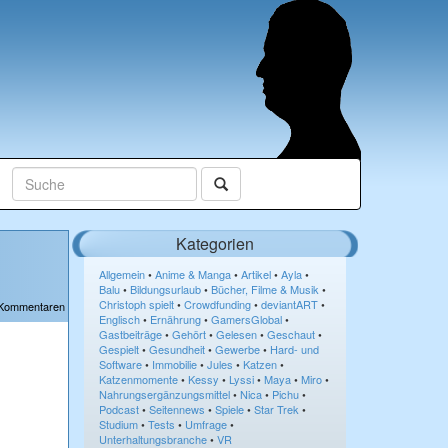
Kategorien
Allgemein
•
Anime & Manga
•
Artikel
•
Ayla
•
Balu
•
Bildungsurlaub
•
Bücher, Filme & Musik
•
Christoph spielt
•
Crowdfunding
•
deviantART
•
 Kommentaren
Englisch
•
Ernährung
•
GamersGlobal
•
Gastbeiträge
•
Gehört
•
Gelesen
•
Geschaut
•
Gespielt
•
Gesundheit
•
Gewerbe
•
Hard- und
Software
•
Immobilie
•
Jules
•
Katzen
•
Katzenmomente
•
Kessy
•
Lyssi
•
Maya
•
Miro
•
Nahrungsergänzungsmittel
•
Nica
•
Pichu
•
Podcast
•
Seitennews
•
Spiele
•
Star Trek
•
Studium
•
Tests
•
Umfrage
•
Unterhaltungsbranche
•
VR