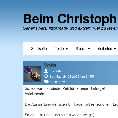
Beim Christoph
Sehenswert, informativ und extrem viel zu lesen
Startseite
Texte
Serien
Galerien
Vote
The Killer
Sonntag, 24.03.2002 um 21:55
Seitennews
So, es war mal wieder Zeit fürne neue Umfrage!
Votet schön!
Die Auswertung der alten Umfrage (mit erfreulichem Er
So dann bin ich auch schon wieder weg :) !