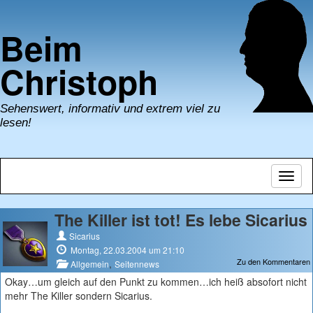
Beim
Christoph
Sehenswert, informativ und extrem viel zu
lesen!
Navig
umsch
The Killer ist tot! Es lebe Sicarius
Sicarius
Montag, 22.03.2004 um 21:10
Zu den Kommentaren
,
Allgemein
Seitennews
Okay…um gleich auf den Punkt zu kommen…ich heiß absofort nicht
mehr The Killer sondern Sicarius.