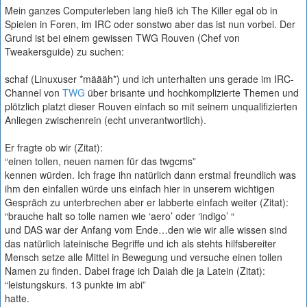
Mein ganzes Computerleben lang hieß ich The Killer egal ob in
Spielen in Foren, im IRC oder sonstwo aber das ist nun vorbei. Der
Grund ist bei einem gewissen TWG Rouven (Chef von
Tweakersguide) zu suchen:
schaf (Linuxuser *määäh*) und ich unterhalten uns gerade im IRC-
Channel von
TWG
über brisante und hochkomplizierte Themen und
plötzlich platzt dieser Rouven einfach so mit seinem unqualifizierten
Anliegen zwischenrein (echt unverantwortlich).
Er fragte ob wir (Zitat):
“einen tollen, neuen namen für das twgcms”
kennen würden. Ich frage ihn natürlich dann erstmal freundlich was
ihm den einfallen würde uns einfach hier in unserem wichtigen
Gespräch zu unterbrechen aber er labberte einfach weiter (Zitat):
“brauche halt so tolle namen wie ‘aero’ oder ‘indigo’ “
und DAS war der Anfang vom Ende…den wie wir alle wissen sind
das natürlich lateinische Begriffe und ich als stehts hilfsbereiter
Mensch setze alle Mittel in Bewegung und versuche einen tollen
Namen zu finden. Dabei frage ich Daiah die ja Latein (Zitat):
“leistungskurs. 13 punkte im abi”
hatte.