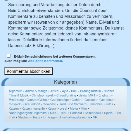
Speicherung und Verarbeitung deiner Daten durch
BeimChristoph einverstanden. Um die Übersicht über
Kommentare zu behalten und Missbrauch zu verhindern,
speichern wir (soweit von dir angegeben) Name, E-Mail und
Kommentar sowie Zeitstempel deines Kommentars. Du kannst
deine Kommentare später jederzeit von mir anonymisieren
lassen. Detaillierte Informationen findest du in meiner
Datenschutz-Erklärung.
*
E-Mail-Benachrichtigung bei weiteren Kommentaren.
Auch möglich:
Abo ohne Kommentar
.
Kategorien
Allgemein
•
Anime & Manga
•
Artikel
•
Ayla
•
Balu
•
Bildungsurlaub
•
Bücher,
Filme & Musik
•
Christoph spielt
•
Crowdfunding
•
deviantART
•
Englisch
•
Ernährung
•
GamersGlobal
•
Gastbeiträge
•
Gehört
•
Gelesen
•
Geschaut
•
Gespielt
•
Gesundheit
•
Gewerbe
•
Hard- und Software
•
Immobilie
•
Jules
•
Katzen
•
Katzenmomente
•
Kessy
•
Lyssi
•
Maya
•
Miro
•
Nahrungsergänzungsmittel
•
Nica
•
Pichu
•
Podcast
•
Seitennews
•
Spiele
•
Star
Trek
•
Studium
•
Tests
•
Umfrage
•
Unterhaltungsbranche
•
VR