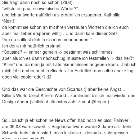
Sie fragt dann noch so schön (Zitat):
“willste en paar schweinische Wörter?”
und ich antworte natürlich als ordentlich erzogener, Katholik:
“Nein!”
da kommt sie schon an mit ihren versauten Wörtern die ich euch
aber mal lieber ersparen will :) . Und dann kam dieser Satz:
“hm du solltest dich in sicarius umbenennen..”
Ich denk mir natürlich erstmal:
“Cousine? -> immer gemein -> bestimmt was schlimmes”
aber als ich es dann nachschlug musste ich feststellen -> das heißt
“Killer” und da man ja mit Lateinkenntnissen angeben kann…hab ich
mich jetzt umbenannt in Sicarius. Im Endeffekt das selbe aber klingt
doch viel cooler oder? :D
Und das war die Geschichte von Sicarius :) aber keine Angst…
Killer’s World bleibt Killer’s World…zumindest bis ich mal wieder das
Design änder (vielleicht nächstes Jahr zum 4-jährigen).
So…da ich ja eh schon ne News offen hab noch en bissi Palaver:
am 09.03 wars soweit -> Bagdadsoftware wurde 3 Jahre alt…kein
Schwein hats interessiert..mich inklusive…deshalb -> Vergessen
wirs…cu next year :D.