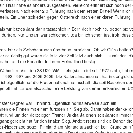
in Haar hätte es anders ausgesehen. Vielleicht erinnert sich noch der 
verlassen. Nach einer 2:0-Führung nach dem ersten Drittel! Wenn ich 
tteln. Ein Unentschieden gegen Österreich nach einer klaren Führung 
s wir letztes Jahr dann tatsächlich in Bern doch noch 1:0 gegen sie v
n durften. Nur Ungarn war schlechter…da bin ich schon fast froh, dass
eses Jahr die Zwischenrunde überhaupt erreichen. Ob wir Glück hatten
 so richtig gut waren sie in letzter Zeit jetzt auch nicht – zumindest d
sahnt und die Kanadier in ihrem Heimatland besiegt.
Wahnsinn. Von den 38 U20-WM-Titeln (sie findet seit 1977 statt), habe
 1993-1997 und 2005-2009. Die Nationalmannschaft hat in der gleich
 ist eigentlich nur die Frauennationalmannschaft, die seit Bestehen d
geholt hat. Es war also schon eine Leistung von der amerikanischen U
hster Gegner war Finnland. Eigentlich normalerweise auch ein
en die Finnen mit einem furiosen 4:1-Sieg ab. Damit haben denke ic
aft rund um den derzeitigen Trainer
Jukka Jalonen
seit Jahren immer 
ganz gereicht hat für den finalen Sieg. Andererseits sind die Dänen di
0:1-Niederlage gegen Finnland am Montag tatsächlich kein Grund zum 
Unentschieden war greifbar. Aber hey: Der deutsche Kader hat eine supe