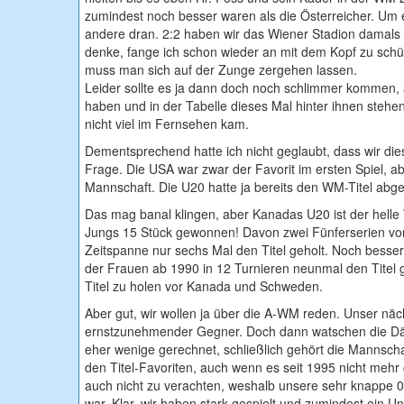
zumindest noch besser waren als die Österreicher. Um e
andere dran. 2:2 haben wir das Wiener Stadion damals 
denke, fange ich schon wieder an mit dem Kopf zu schü
muss man sich auf der Zunge zergehen lassen.
Leider sollte es ja dann doch noch schlimmer kommen, al
haben und in der Tabelle dieses Mal hinter ihnen stehe
nicht viel im Fernsehen kam.
Dementsprechend hatte ich nicht geglaubt, dass wir di
Frage. Die USA war zwar der Favorit im ersten Spiel, aber
Mannschaft. Die U20 hatte ja bereits den WM-Titel abge
Das mag banal klingen, aber Kanadas U20 ist der helle 
Jungs 15 Stück gewonnen! Davon zwei Fünferserien von
Zeitspanne nur sechs Mal den Titel geholt. Noch besser
der Frauen ab 1990 in 12 Turnieren neunmal den Titel 
Titel zu holen vor Kanada und Schweden.
Aber gut, wir wollen ja über die A-WM reden. Unser näc
ernstzunehmender Gegner. Doch dann watschen die Dän
eher wenige gerechnet, schließlich gehört die Mannsch
den Titel-Favoriten, auch wenn es seit 1995 nicht mehr 
auch nicht zu verachten, weshalb unsere sehr knappe 
war. Klar, wir haben stark gespielt und zumindest ein 