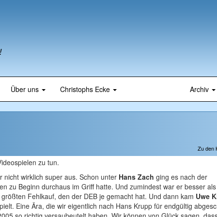
!
Über uns
Christophs Ecke
Archiv
Zu den
Videospielen zu tun.
r nicht wirklich super aus. Schon unter
Hans Zach
ging es nach der
 zu Beginn durchaus im Griff hatte. Und zumindest war er besser als
größten Fehlkauf, den der DEB je gemacht hat. Und dann kam
Uwe K
ielt. Eine Ära, die wir eigentlich nach Hans Krupp für endgültig abges
2005 so richtig versaubeutelt haben. Wir können von Glück sagen, dass