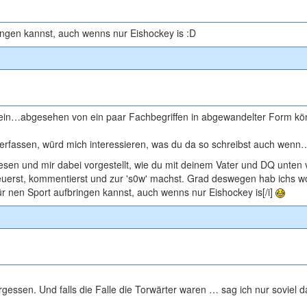
ringen kannst, auch wenns nur Eishockey is :D
 mein…abgesehen von ein paar Fachbegriffen in abgewandelter Form k
verfassen, würd mich interessieren, was du da so schreibst auch wenn…
esen und mir dabei vorgestellt, wie du mit deinem Vater und DQ unten
uerst, kommentierst und zur 's0w' machst. Grad deswegen hab ichs w
r nen Sport aufbringen kannst, auch wenns nur Eishockey is[/i]
rgessen. Und falls die Falle die Torwärter waren … sag ich nur soviel d