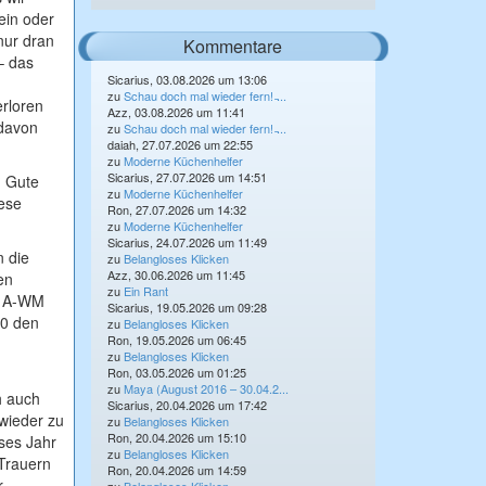
ein oder
nur dran
Kommentare
– das
Sicarius, 03.08.2026 um 13:06
zu
Schau doch mal wieder fern! ̵...
erloren
Azz, 03.08.2026 um 11:41
 davon
zu
Schau doch mal wieder fern! ̵...
daiah, 27.07.2026 um 22:55
zu
Moderne Küchenhelfer
Sicarius, 27.07.2026 um 14:51
? Gute
zu
Moderne Küchenhelfer
iese
Ron, 27.07.2026 um 14:32
zu
Moderne Küchenhelfer
Sicarius, 24.07.2026 um 11:49
n die
zu
Belangloses Klicken
Azz, 30.06.2026 um 11:45
en
zu
Ein Rant
er A-WM
Sicarius, 19.05.2026 um 09:28
20 den
zu
Belangloses Klicken
Ron, 19.05.2026 um 06:45
zu
Belangloses Klicken
Ron, 03.05.2026 um 01:25
zu
Maya (August 2016 – 30.04.2...
h auch
Sicarius, 20.04.2026 um 17:42
wieder zu
zu
Belangloses Klicken
Ron, 20.04.2026 um 15:10
eses Jahr
zu
Belangloses Klicken
Trauern
Ron, 20.04.2026 um 14:59
r