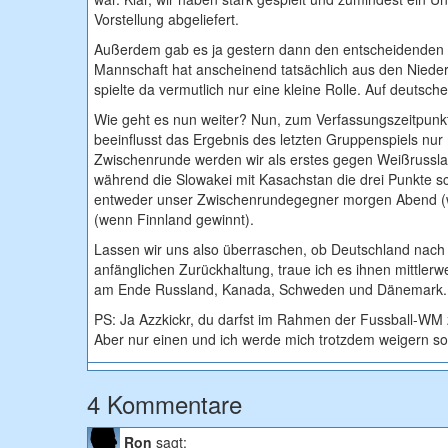
Vorstellung abgeliefert.
Außerdem gab es ja gestern dann den entscheidenden Sie
Mannschaft hat anscheinend tatsächlich aus den Nieder
spielte da vermutlich nur eine kleine Rolle. Auf deutsc
Wie geht es nun weiter? Nun, zum Verfassungszeitpunkt
beeinflusst das Ergebnis des letzten Gruppenspiels nur
Zwischenrunde werden wir als erstes gegen Weißrussl
während die Slowakei mit Kasachstan die drei Punkte sc
entweder unser Zwischenrundegegner morgen Abend (we
(wenn Finnland gewinnt).
Lassen wir uns also überraschen, ob Deutschland nach 
anfänglichen Zurückhaltung, traue ich es ihnen mittlerwe
am Ende Russland, Kanada, Schweden und Dänemark. Ic
PS: Ja Azzkickr, du darfst im Rahmen der Fussball-WM 
Aber nur einen und ich werde mich trotzdem weigern so z
4 Kommentare
Ron
sagt: