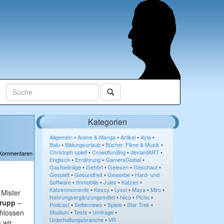
Kategorien
Allgemein
•
Anime & Manga
•
Artikel
•
Ayla
•
Balu
•
Bildungsurlaub
•
Bücher, Filme & Musik
•
Christoph spielt
•
Crowdfunding
•
deviantART
•
 Kommentaren
Englisch
•
Ernährung
•
GamersGlobal
•
Gastbeiträge
•
Gehört
•
Gelesen
•
Geschaut
•
Gespielt
•
Gesundheit
•
Gewerbe
•
Hard- und
Software
•
Immobilie
•
Jules
•
Katzen
•
Katzenmomente
•
Kessy
•
Lyssi
•
Maya
•
Miro
•
 Mister
Nahrungsergänzungsmittel
•
Nica
•
Pichu
•
rupp
–
Podcast
•
Seitennews
•
Spiele
•
Star Trek
•
chlossen
Studium
•
Tests
•
Umfrage
•
Unterhaltungsbranche
•
VR
 wir