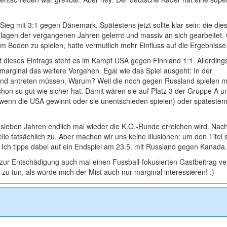
g mit 3:1 gegen Dänemark. Spätestens jetzt sollte klar sein: die dies
lagen der vergangenen Jahren gelernt und massiv an sich gearbeitet.
hem Boden zu spielen, hatte vermutlich mehr Einfluss auf die Ergebnisse
 dieses Eintrags steht es im Kampf USA gegen Finnland 1:1. Allerding
 marginal das weitere Vorgehen. Egal wie das Spiel ausgeht: In der
and antreten müssen. Warum? Weil die noch gegen Russland spielen 
hon so gut wie sicher hat. Damit wären sie auf Platz 3 der Gruppe A u
nn die USA gewinnt oder sie unentschieden spielen) oder spätesten
sieben Jahren endlich mal wieder die K.O.-Runde erreichen wird. Nac
ile tatsächlich zu. Aber machen wir uns keine Illusionen: um den Titel 
h tippe dabei auf ein Endspiel am 23.5. mit Russland gegen Kanada.
zur Entschädigung auch mal einen Fussball-fokusierten Gastbeitrag ve
u tun, als würde mich der Mist auch nur marginal interessieren! :)