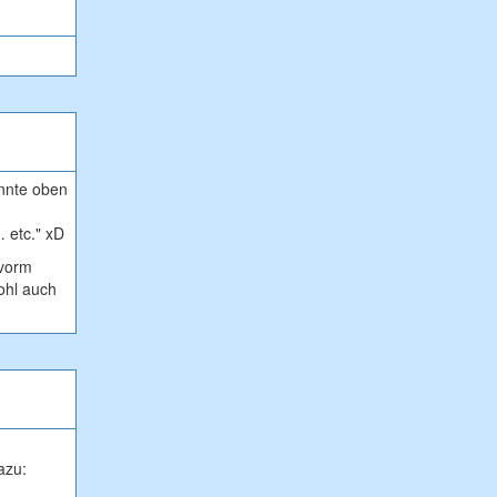
önnte oben
 etc." xD
 vorm
ohl auch
azu: