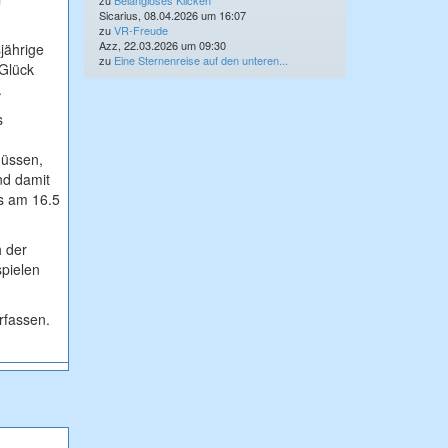
zu
Belangloses Klicken
Sicarius, 08.04.2026 um 16:07
zu
VR-Freude
Azz, 22.03.2026 um 09:30
jährige
zu
Eine Sternenreise auf den unteren...
 Glück
.
s
müssen,
nd damit
s am 16.5
h der
spielen
rfassen.