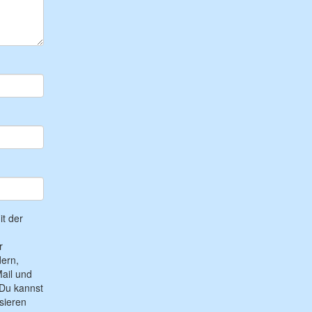
t der
r
ern,
ail und
Du kannst
sieren