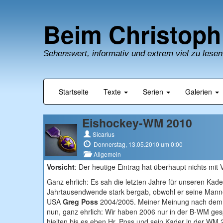
Beim Christoph
Sehenswert, informativ und extrem viel zu lesen
Startseite
Texte
Serien
Galerien
Eishockey-WM 2010
Sicarius
Donnerstag, 13.05.2010 um 0:00
Allgemein
Vorsicht
: Der heutige Eintrag hat überhaupt nichts mit 
Ganz ehrlich: Es sah die letzten Jahre für unseren Kade
Jahrtausendwende stark bergab, obwohl er seine Mannen
USA
Greg Poss
2004/2005. Meiner Meinung nach dem 
nun, ganz ehrlich: Wir haben 2006 nur in der B-WM gesp
hielten bis es eben Hr. Poss und sein Kader in der WM 