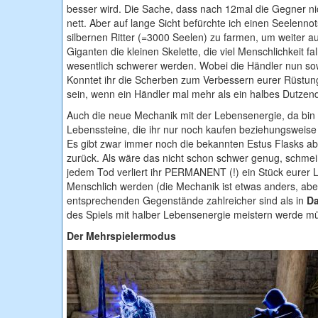
besser wird. Die Sache, dass nach 12mal die Gegner ni
nett. Aber auf lange Sicht befürchte ich einen Seelennot
silbernen Ritter (=3000 Seelen) zu farmen, um weiter 
Giganten die kleinen Skelette, die viel Menschlichkeit 
wesentlich schwerer werden. Wobei die Händler nun s
Konntet ihr die Scherben zum Verbessern eurer Rüstun
sein, wenn ein Händler mal mehr als ein halbes Dutzend
Auch die neue Mechanik mit der Lebensenergie, da bin i
Lebenssteine, die ihr nur noch kaufen beziehungsweise 
Es gibt zwar immer noch die bekannten Estus Flasks abe
zurück. Als wäre das nicht schon schwer genug, schmei
jedem Tod verliert ihr PERMANENT (!) ein Stück eurer L
Menschlich werden (die Mechanik ist etwas anders, aber
entsprechenden Gegenstände zahlreicher sind als in
Da
des Spiels mit halber Lebensenergie meistern werde m
Der Mehrspielermodus