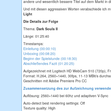
andere und wesentlich bessere Titel auf dem Markt in di
Und mit diesen aggressiven Worten verabschiede ich m
Light
Die Details zur Folge
Thema:
Dark Souls II
Länge: 01:25:40
Timestamps:
Einleitung (00:00:10)
Unboxing (00:08:20)
Beginn der Spielstunde (00:18:30)
Abschließendes Fazit (01:20:25)
Aufgezeichnet mit Logitech HD WebCam 510 (720p), Frap
Format: H.264, 2560×1440, 30fps, 11-13 MBit/s durchsch
Geschnitten mit Adobe Premiere Pro CC
Zusammensetzung des zur Aufzeichnung verwende
Auflösung: 2560×1440 bei 60hz und adaptiven V-Sync
Auto-detect best rendering settings: Off
Texture quality: High