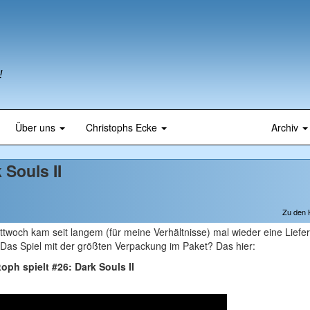
!
Über uns
Christophs Ecke
Archiv
 Souls II
Zu den
woch kam seit langem (für meine Verhältnisse) mal wieder eine Liefe
n. Das Spiel mit der größten Verpackung im Paket? Das hier:
toph spielt #26: Dark Souls II