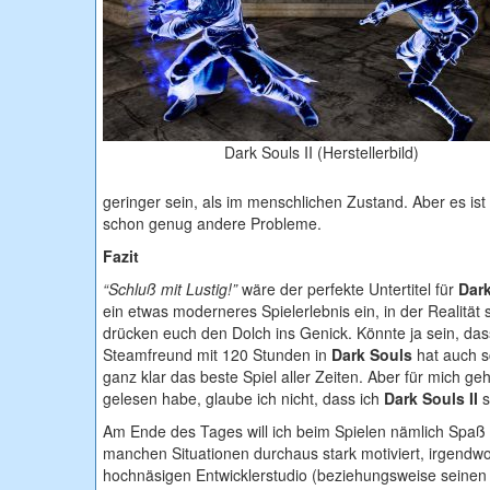
Dark Souls II (Herstellerbild)
geringer sein, als im menschlichen Zustand. Aber es ist tr
schon genug andere Probleme.
Fazit
“Schluß mit Lustig!”
wäre der perfekte Untertitel für
Dark
ein etwas moderneres Spielerlebnis ein, in der Realität
drücken euch den Dolch ins Genick. Könnte ja sein, das
Steamfreund mit 120 Stunden in
Dark Souls
hat auch s
ganz klar das beste Spiel aller Zeiten. Aber für mich geh
gelesen habe, glaube ich nicht, dass ich
Dark Souls II
s
Am Ende des Tages will ich beim Spielen nämlich Spaß 
manchen Situationen durchaus stark motiviert, irgendwo
hochnäsigen Entwicklerstudio (beziehungsweise seinen la