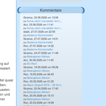
Kommentare
Sicarius, 03.08.2026 um 13:06
zu
Schau doch mal wieder fern! ̵...
Azz, 03.08.2026 um 11:41
zu
Schau doch mal wieder fern! ̵...
daiah, 27.07.2026 um 22:55
zu
Moderne Küchenhelfer
Sicarius, 27.07.2026 um 14:51
zu
Moderne Küchenhelfer
Ron, 27.07.2026 um 14:32
zu
Moderne Küchenhelfer
Sicarius, 24.07.2026 um 11:49
zu
Belangloses Klicken
Azz, 30.06.2026 um 11:45
ng auf
zu
Ein Rant
Sicarius, 19.05.2026 um 09:28
essiert
zu
Belangloses Klicken
Ron, 19.05.2026 um 06:45
zu
Belangloses Klicken
tel quasi
Ron, 03.05.2026 um 01:25
rben.
zu
Maya (August 2016 – 30.04.2...
Sicarius, 20.04.2026 um 17:42
mussten
zu
Belangloses Klicken
den und
Ron, 20.04.2026 um 15:10
gner
zu
Belangloses Klicken
Ron, 20.04.2026 um 14:59