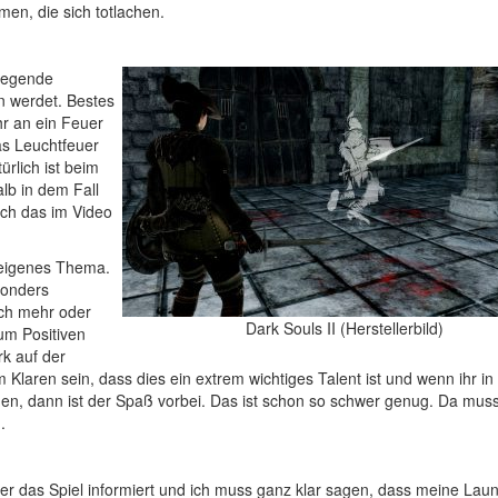
men, die sich totlachen.
dlegende
n werdet. Bestes
hr an ein Feuer
as Leuchtfeuer
ürlich ist beim
lb in dem Fall
ich das im Video
 eigenes Thema.
sonders
och mehr oder
Dark Souls II (Herstellerbild)
um Positiven
rk auf der
Klaren sein, dass dies ein extrem wichtiges Talent ist und wenn ihr in 
ngen, dann ist der Spaß vorbei. Das ist schon so schwer genug. Da muss
.
ber das Spiel informiert und ich muss ganz klar sagen, dass meine Laun