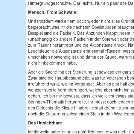
Hintergrundgeschichte. Gar nichts. Nur ein paar alte Da
Mensch, From Software!
Und trotzdem wird einem doch wieder nicht alles Grun
beigebracht was ihr die nächsten Spielstunden brauche
Beispiel sind die Fackeln. Das Anzünden klappt indem i
(unabhängig ob andere Fackeln in der Spielwelt oder d
zum Rasen) herantretet und die Aktionstaste drückt. Nat
Leuchtfeuer die Aktionstaste erst einmal “Rasten” wesha
umschalten notwendig ist und damit der Grund, warum 
nicht hinbekommen habe.
Aber die Sache mit der Steuerung ist sowieso ein ganz
Zwar sind die Hauptbestandteile, was für Veteranen be
irreführend wirkt, wie im Vorgänger. Aber es gibt halt d
weniger subtile Veränderungen, welche aber nicht hin z
gehen. Ich bin mir bewusst, dass ich vielleicht etwas sta
Springen-Thematik herumreite. Ihr müsst euch jedoch im 
des Gefechts die Klippe hinabrollte statt drüber zuspri
noch die Steuerung selbst einen Stein in den Weg legen
Das Unsichtbare
Mittlerweile habe ich mich natürlich noch etwas mehr ü