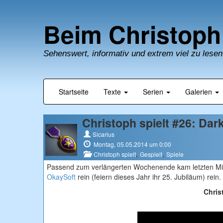
Beim Christoph
Sehenswert, informativ und extrem viel zu lesen
Startseite
Texte
Serien
Galerien
Christoph spielt #26: Dark
Sicarius
Montag, 05.05.2014 um 0:00
,
,
Christoph spielt
Gespielt
Spiele
Passend zum verlängerten Wochenende kam letzten Mitt
OkaySoft
rein (feiern dieses Jahr ihr 25. Jubiläum) rei
Chris