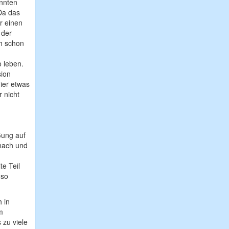
nnten
 Da das
r einen
 der
ch schon
o leben.
sion
hier etwas
r nicht
ßung auf
 nach und
te Teil
 so
 in
m
 zu viele