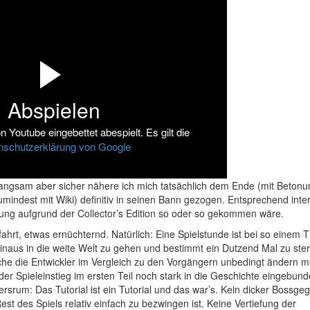
Abspielen
 Youtube eingebettet abespielt. Es gilt die
nschutzerklärung von Google
angsam aber sicher nähere ich mich tatsächlich dem Ende (mit Betonu
umindest mit Wiki) definitiv in seinen Bann gezogen. Entsprechend inter
ung aufgrund der Collector’s Edition so oder so gekommen wäre.
rfahrt, etwas ernüchternd. Natürlich: Eine Spielstunde ist bei so einem Ti
hinaus in die weite Welt zu gehen und bestimmt ein Dutzend Mal zu ste
lche die Entwickler im Vergleich zu den Vorgängern unbedingt ändern 
 der Spieleinstieg im ersten Teil noch stark in die Geschichte eingebun
ersrum: Das Tutorial ist ein Tutorial und das war’s. Kein dicker Bossge
t des Spiels relativ einfach zu bezwingen ist. Keine Vertiefung der