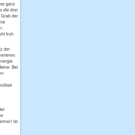
oss ganz
 die drei
m Grab der
ame
n.
ohl froh
tz der
nerieren.
energie
eine: Bei
en:
oßteil
der
ne
rtner! Ist