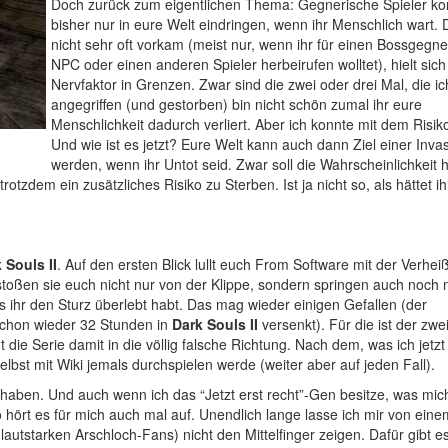
Doch zurück zum eigentlichen Thema: Gegnerische Spieler ko
bisher nur in eure Welt eindringen, wenn ihr Menschlich wart.
nicht sehr oft vorkam (meist nur, wenn ihr für einen Bossgegne
NPC oder einen anderen Spieler herbeirufen wolltet), hielt sich
Nervfaktor in Grenzen. Zwar sind die zwei oder drei Mal, die i
angegriffen (und gestorben) bin nicht schön zumal ihr eure
Menschlichkeit dadurch verliert. Aber ich konnte mit dem Risik
Und wie ist es jetzt? Eure Welt kann auch dann Ziel einer Inva
werden, wenn ihr Untot seid. Zwar soll die Wahrscheinlichkeit 
otzdem ein zusätzliches Risiko zu Sterben. Ist ja nicht so, als hättet ih
 Souls II
. Auf den ersten Blick lullt euch From Software mit der Verhei
 stoßen sie euch nicht nur von der Klippe, sondern springen auch noch
s ihr den Sturz überlebt habt. Das mag wieder einigen Gefallen (der
chon wieder 32 Stunden in
Dark Souls II
versenkt). Für die ist der zwei
t die Serie damit in die völlig falsche Richtung. Nach dem, was ich jetzt
elbst mit Wiki jemals durchspielen werde (weiter aber auf jeden Fall).
haben. Und auch wenn ich das “Jetzt erst recht”-Gen besitze, was mich
 hört es für mich auch mal auf. Unendlich lange lasse ich mir von eine
utstarken Arschloch-Fans) nicht den Mittelfinger zeigen. Dafür gibt es