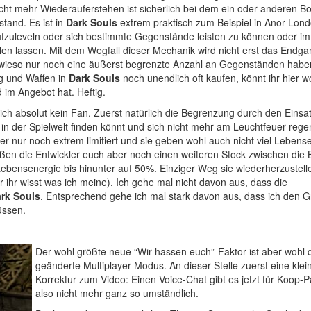
cht mehr Wiederauferstehen ist sicherlich bei dem ein oder anderen B
stand. Es ist in
Dark Souls
extrem praktisch zum Beispiel in Anor Londo
aufzuleveln oder sich bestimmte Gegenstände leisten zu können oder i
fallen lassen. Mit dem Wegfall dieser Mechanik wird nicht erst das Endg
owieso nur noch eine äußerst begrenzte Anzahl an Gegenständen habe
g und Waffen in
Dark Souls
noch unendlich oft kaufen, könnt ihr hier w
 im Angebot hat. Heftig.
ch absolut kein Fan. Zuerst natürlich die Begrenzung durch den Einsa
in der Spielwelt finden könnt und sich nicht mehr am Leuchtfeuer rege
r nur noch extrem limitiert und sie geben wohl auch nicht viel Lebens
ßen die Entwickler euch aber noch einen weiteren Stock zwischen die B
ebensenergie bis hinunter auf 50%. Einziger Weg sie wiederherzustell
 ihr wisst was ich meine). Ich gehe mal nicht davon aus, dass die
rk Souls
. Entsprechend gehe ich mal stark davon aus, dass ich den Gr
üssen.
Der wohl größte neue “Wir hassen euch”-Faktor ist aber wohl 
geänderte Multiplayer-Modus. An dieser Stelle zuerst eine klei
Korrektur zum Video: Einen Voice-Chat gibt es jetzt für Koop-Pa
also nicht mehr ganz so umständlich.