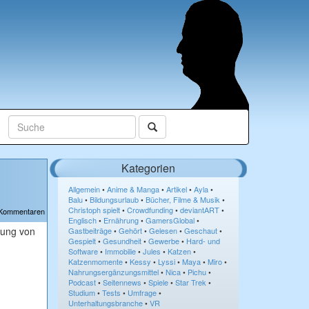
Kategorien
Allgemein
•
Anime & Manga
•
Artikel
•
Ayla
•
Balu
•
Bildungsurlaub
•
Bücher, Filme & Musik
•
Christoph spielt
•
Crowdfunding
•
deviantART
•
 Kommentaren
Englisch
•
Ernährung
•
GamersGlobal
•
rung von
Gastbeiträge
•
Gehört
•
Gelesen
•
Geschaut
•
Gespielt
•
Gesundheit
•
Gewerbe
•
Hard- und
Software
•
Immobilie
•
Jules
•
Katzen
•
Katzenmomente
•
Kessy
•
Lyssi
•
Maya
•
Miro
•
Nahrungsergänzungsmittel
•
Nica
•
Pichu
•
Podcast
•
Seitennews
•
Spiele
•
Star Trek
•
Studium
•
Tests
•
Umfrage
•
Unterhaltungsbranche
•
VR