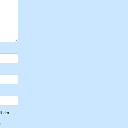
t der
r