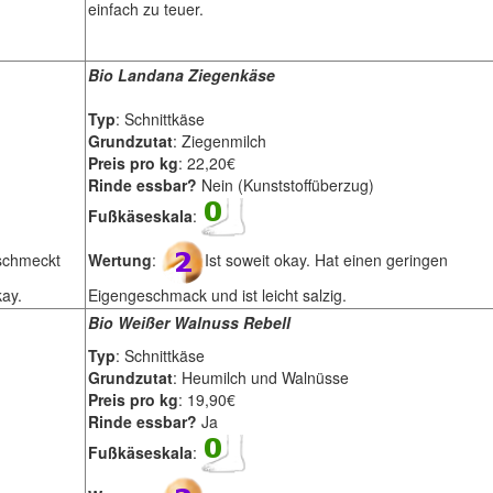
einfach zu teuer.
Bio Landana Ziegenkäse
Typ
: Schnittkäse
Grundzutat
: Ziegenmilch
Preis pro kg
: 22,20€
Rinde essbar?
Nein (Kunststoffüberzug)
Fußkäseskala
:
schmeckt
Wertung
:
Ist soweit okay. Hat einen geringen
kay.
Eigengeschmack und ist leicht salzig.
Bio Weißer Walnuss Rebell
Typ
: Schnittkäse
Grundzutat
: Heumilch und Walnüsse
Preis pro kg
: 19,90€
Rinde essbar?
Ja
Fußkäseskala
: