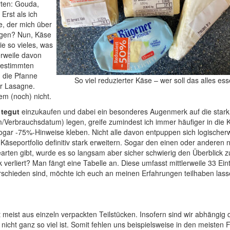
orten: Gouda,
Erst als ich
e, der mich über
gegen? Nun, Käse
ie so vieles, was
erweile davon
 bestimmten
n die Pfanne
So viel reduzierter Käse – wer soll das alles es
er Lasagne.
em (noch) nicht.
t
tegut
einzukaufen und dabei ein besonderes Augenmerk auf die stark
/Verbrauchsdatum) legen, greife zumindest ich immer häufiger in die
gar -75%-Hinweise kleben. Nicht alle davon entpuppen sich logischerw
Käseportfolio definitiv stark erweitern. Sogar den einen oder anderen
earten gibt, wurde es so langsam aber sicher schwierig den Überblick z
erliert? Man fängt eine Tabelle an. Diese umfasst mittlerweile 33 Ein
rschieden sind, möchte ich euch an meinen Erfahrungen teilhaben las
 meist aus einzeln verpackten Teilstücken. Insofern sind wir abhängig 
icht ganz so viel ist. Somit fehlen uns beispielsweise in den meisten F