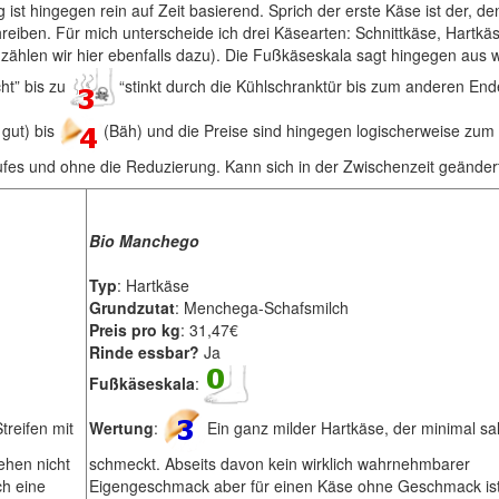
st hingegen rein auf Zeit basierend. Sprich der erste Käse ist der, de
reiben. Für mich unterscheide ich drei Käsearten: Schnittkäse, Hartkä
hlen wir hier ebenfalls dazu). Die Fußkäseskala sagt hingegen aus w
cht” bis zu
“stinkt durch die Kühlschranktür bis zum anderen End
gut) bis
(Bäh) und die Preise sind hingegen logischerweise zum 
es und ohne die Reduzierung. Kann sich in der Zwischenzeit geänder
Bio Manchego
Typ
: Hartkäse
Grundzutat
: Menchega-Schafsmilch
Preis pro kg
: 31,47€
Rinde essbar?
Ja
Fußkäseskala
:
reifen mit
Wertung
:
Ein ganz milder Hartkäse, der minimal sal
ehen nicht
schmeckt. Abseits davon kein wirklich wahrnehmbarer
ch eine
Eigengeschmack aber für einen Käse ohne Geschmack ist