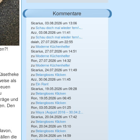
Kommentare
Sicarius, 03.08.2026 um 13:06
zu
Schau doch mal wieder fern! ̵...
Azz, 03.08.2026 um 11:41
zu
Schau doch mal wieder fern! ̵...
daiah, 27.07.2026 um 22:55
zu
Moderne Küchenhelfer
sen?!
Sicarius, 27.07.2026 um 14:51
zu
Moderne Küchenhelfer
Ron, 27.07.2026 um 14:32
zu
Moderne Küchenhelfer
Sicarius, 24.07.2026 um 11:49
 Käsetheke
zu
Belangloses Klicken
Azz, 30.06.2026 um 11:45
eise als
zu
Ein Rant
 neuen
Sicarius, 19.05.2026 um 09:28
u
zu
Belangloses Klicken
Ron, 19.05.2026 um 06:45
träge und
zu
Belangloses Klicken
sen. Den
Ron, 03.05.2026 um 01:25
zu
Maya (August 2016 – 30.04.2...
Sicarius, 20.04.2026 um 17:42
zu
Belangloses Klicken
Ron, 20.04.2026 um 15:10
davon,
zu
Belangloses Klicken
Ron, 20.04.2026 um 14:59
ällen die