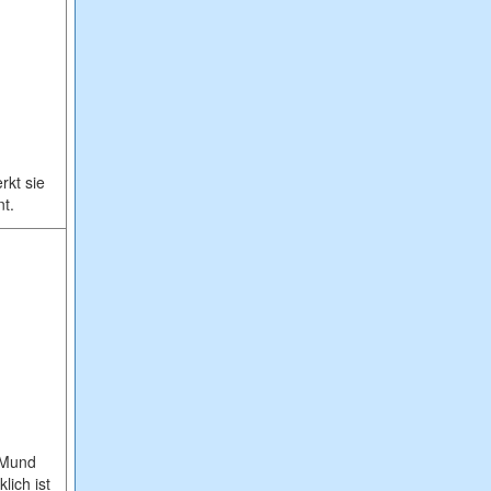
rkt sie
nt.
m Mund
ich ist