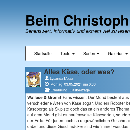
Beim Christoph
Sehenswert, informativ und extrem viel zu lesen
Startseite
Texte
Serien
Galerien
Alles Käse, oder was?
Lysanda L'eau
Montag, 03.05.2021 um 0:00
,
Ernährung
Gastbeiträge
Wallace & Gromit
-Fans wissen: Der Mond besteht aus 
verschiedene Arten von Käse sogar. Und ein Roboter be
Käseberge als Skipiste doch das ist ein anderes Thema.
auf dem Mond gibt es haufenweise Käsesorten, sondern
der Erde. Für jeden noch so ungewöhnlichen Geschmac
dabei und diese Geschmäcker sind wie immer was das