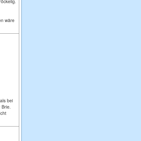
öckelig.
en wäre
als bei
 Brie.
icht