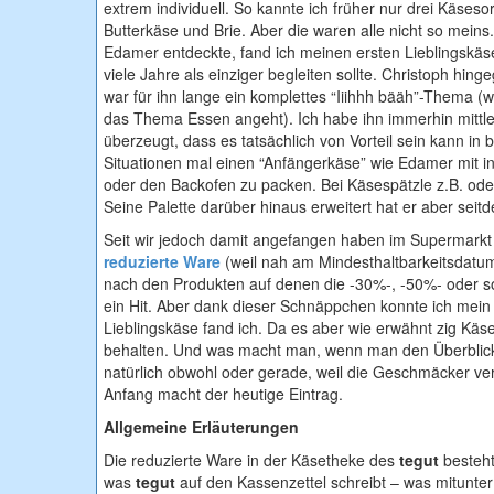
extrem individuell. So kannte ich früher nur drei Käses
Butterkäse und Brie. Aber die waren alle nicht so meins. 
Edamer entdeckte, fand ich meinen ersten Lieblingskäs
viele Jahre als einziger begleiten sollte. Christoph hin
war für ihn lange ein komplettes “Iiihhh bääh”-Thema (w
das Thema Essen angeht). Ich habe ihn immerhin mittl
überzeugt, dass es tatsächlich von Vorteil sein kann in
Situationen mal einen “Anfängerkäse” wie Edamer mit i
oder den Backofen zu packen. Bei Käsespätzle z.B. od
Seine Palette darüber hinaus erweitert hat er aber seitd
Seit wir jedoch damit angefangen haben im Supermark
reduzierte Ware
(weil nah am Mindesthaltbarkeitsdatum
nach den Produkten auf denen die -30%-, -50%- oder so
ein Hit. Aber dank dieser Schnäppchen konnte ich mein 
Lieblingskäse fand ich. Da es aber wie erwähnt zig Käs
behalten. Und was macht man, wenn man den Überblick v
natürlich obwohl oder gerade, weil die Geschmäcker ve
Anfang macht der heutige Eintrag.
Allgemeine Erläuterungen
Die reduzierte Ware in der Käsetheke des
tegut
besteht
was
tegut
auf den Kassenzettel schreibt – was mitunter n