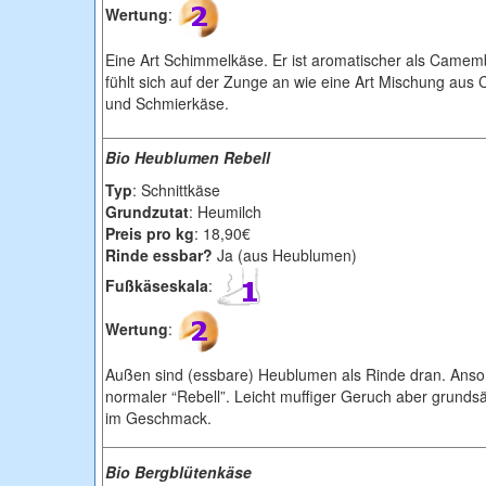
Wertung
:
Eine Art Schimmelkäse. Er ist aromatischer als Camem
fühlt sich auf der Zunge an wie eine Art M
ischung aus
und Schmierkäse.
Bio Heublumen Rebell
Typ
: Schnittkäse
Grundzutat
: Heumilch
Preis pro kg
: 18,90€
Rinde essbar?
Ja (aus Heublumen)
Fußkäseskala
:
Wertung
:
Außen sind (essbare) Heublumen als Rinde dran. Anso
normaler “Rebell”. Leicht muffiger Geruch aber grundsät
im Geschmack.
Bio Bergblütenkäse