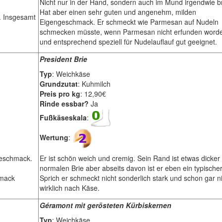
Nicht nur in der Hand, sondern auch im Mund irgendwie br
Hat aber einen sehr guten und angenehm, milden
. Insgesamt
Eigengeschmack. Er schmeckt wie Parmesan auf Nudeln
schmecken müsste, wenn Parmesan nicht erfunden word
und entsprechend speziell für Nudelauflauf gut geeignet.
President Brie
Typ
: Weichkäse
Grundzutat
: Kuhmilch
Preis pro kg
: 12,90€
Rinde essbar?
Ja
Fußkäseskala
:
Wertung
:
geschmack.
Er ist schön weich und cremig. Sein Rand ist etwas dicker 
normalen Brie aber abseits davon ist er eben ein typischer
hmack
Sprich er schmeckt nicht sonderlich stark und schon gar n
wirklich nach Käse.
Géramont mit gerösteten Kürbiskernen
Typ
: Weichkäse