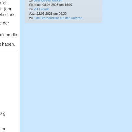
zu
Belangloses Klicken
n ich
Sicarius, 08.04.2026 um 16:07
se (der
zu
VR-Freude
Azz, 22.03.2026 um 09:30
ie stark
zu
Eine Sternenreise auf den unteren...
e der
einen die
t haben.
zig
 er