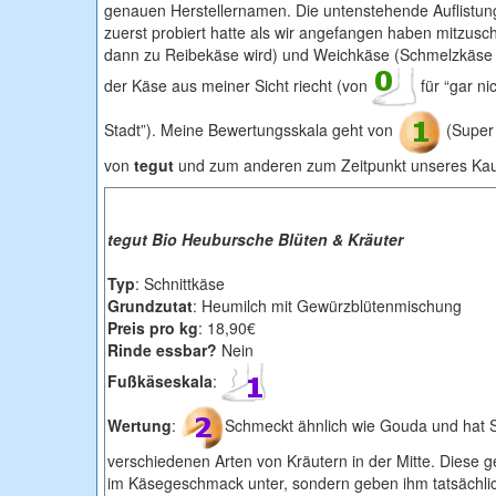
genauen Herstellernamen. Die untenstehende Auflistung i
zuerst probiert hatte als wir angefangen haben mitzusch
dann zu Reibekäse wird) und Weichkäse (Schmelzkäse zä
der Käse aus meiner Sicht riecht (von
für “gar ni
Stadt”). Meine Bewertungsskala geht von
(Super 
von
tegut
und zum anderen zum Zeitpunkt unseres Kauf
tegut Bio Heubursche Blüten & Kräuter
Typ
: Schnittkäse
Grundzutat
: Heumilch mit Gewürzblütenmischung
Preis pro kg
: 18,90€
Rinde essbar?
Nein
Fußkäseskala
:
Wertung
:
Schmeckt ähnlich wie Gouda und hat St
verschiedenen Arten von Kräutern in der Mitte. Diese g
im Käsegeschmack unter, sondern geben ihm tatsächli