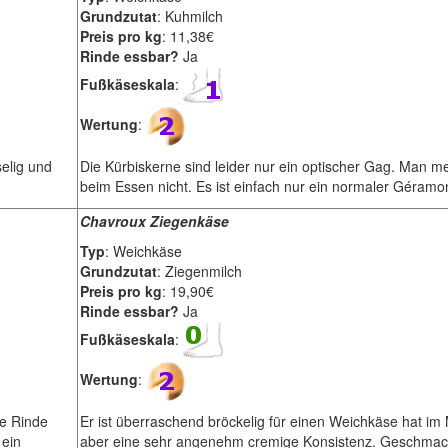
Grundzutat
: Kuhmilch
Preis pro kg
: 11,38€
Rinde essbar?
Ja
Fußkäseskala
:
Wertung
:
elig und
Die Kürbiskerne sind leider nur ein optischer Gag. Man me
beim Essen nicht. Es ist einfach nur ein normaler Géramo
Chavroux Ziegenkäse
Typ
: Weichkäse
Grundzutat
: Ziegenmilch
Preis pro kg
: 19,90€
Rinde essbar?
Ja
Fußkäseskala
:
Wertung
:
ne Rinde
Er ist überraschend bröckelig für einen Weichkäse hat i
 ein
aber eine sehr angenehm cremige Konsistenz. Geschmackl