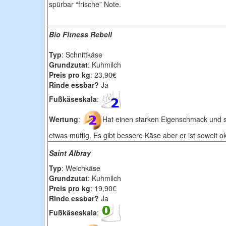
spürbar “frische” Note.
Bio Fitness Rebell
Typ
: Schnittkäse
Grundzutat
: Kuhmilch
Preis pro kg
: 23,90€
Rinde essbar?
Ja
Fußkäseskala
:
Wertung
:
Hat einen starken Eigenschmack und 
etwas muffig. Es gibt bessere Käse aber er ist soweit o
Saint Albray
Typ
: Weichkäse
Grundzutat
: Kuhmilch
Preis pro kg
: 19,90€
Rinde essbar?
Ja
Fußkäseskala
: