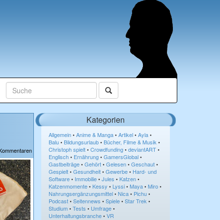
Kategorien
Allgemein
•
Anime & Manga
•
Artikel
•
Ayla
•
Balu
•
Bildungsurlaub
•
Bücher, Filme & Musik
•
Christoph spielt
•
Crowdfunding
•
deviantART
•
 Kommentaren
Englisch
•
Ernährung
•
GamersGlobal
•
Gastbeiträge
•
Gehört
•
Gelesen
•
Geschaut
•
Gespielt
•
Gesundheit
•
Gewerbe
•
Hard- und
Software
•
Immobilie
•
Jules
•
Katzen
•
Katzenmomente
•
Kessy
•
Lyssi
•
Maya
•
Miro
•
Nahrungsergänzungsmittel
•
Nica
•
Pichu
•
Podcast
•
Seitennews
•
Spiele
•
Star Trek
•
Studium
•
Tests
•
Umfrage
•
Unterhaltungsbranche
•
VR