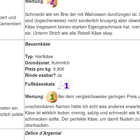
Wertung
:
Schmeckt wie ein Brie der mit Walnüssen durchzogen ist.
bert und
sind (logischerweise) nicht sonderlich knusprig aber obwo
 Camembert
Käse insgesamt keinen starken Eigengeschmack hat, me
sie. Unterm Strich wie alle Rebell-Käse okay.
Bauernkäse
Typ
: Hartkäse
Grundzutat
: Kuhmilch
Preis pro kg
: 9,90€
Rinde essbar?
Ja
Fußkäseskala
:
Wertung
:
Bei dem vergleichsweise geringen Preis
unscheinbaren Namen
hätte ich echt was anderes erwarte
nsten ein
Käse ist wirklich lecker, cremig, salzig und schmeckt wie 
zlich solide
schmecken sollte. Der perfekte Käse, um damit Nudeln zu
überbacken.
Délice d’Argental