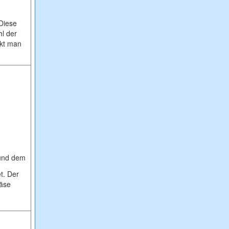
 Diese
hl der
rkt man
 und dem
t. Der
Käse