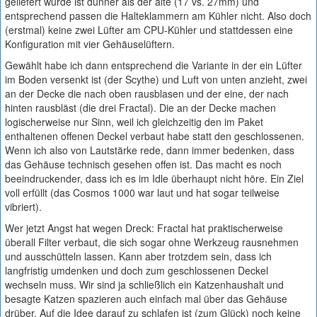
geliefert wurde ist dünner als der alte (17 vs. 27mm) und
entsprechend passen die Halteklammern am Kühler nicht. Also doch
(erstmal) keine zwei Lüfter am CPU-Kühler und stattdessen eine
Konfiguration mit vier Gehäuselüftern.
Gewählt habe ich dann entsprechend die Variante in der ein Lüfter
im Boden versenkt ist (der Scythe) und Luft von unten anzieht, zwei
an der Decke die nach oben rausblasen und der eine, der nach
hinten rausbläst (die drei Fractal). Die an der Decke machen
logischerweise nur Sinn, weil ich gleichzeitig den im Paket
enthaltenen offenen Deckel verbaut habe statt den geschlossenen.
Wenn ich also von Lautstärke rede, dann immer bedenken, dass
das Gehäuse technisch gesehen offen ist. Das macht es noch
beeindruckender, dass ich es im Idle überhaupt nicht höre. Ein Ziel
voll erfüllt (das Cosmos 1000 war laut und hat sogar teilweise
vibriert).
Wer jetzt Angst hat wegen Dreck: Fractal hat praktischerweise
überall Filter verbaut, die sich sogar ohne Werkzeug rausnehmen
und ausschütteln lassen. Kann aber trotzdem sein, dass ich
langfristig umdenken und doch zum geschlossenen Deckel
wechseln muss. Wir sind ja schließlich ein Katzenhaushalt und
besagte Katzen spazieren auch einfach mal über das Gehäuse
drüber. Auf die Idee darauf zu schlafen ist (zum Glück) noch keine