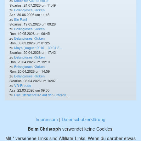
zu
Moderne Küchenhelfer
Sicarius, 24.07.2026 um 11:49
zu
Belangloses Klicken
Azz, 30.06.2026 um 11:45
zu
Ein Rant
Sicarius, 19.05.2026 um 09:28
zu
Belangloses Klicken
Ron, 19.05.2026 um 06:45
zu
Belangloses Klicken
Ron, 03.05.2026 um 01:25
zu
Maya (August 2016 – 30.04.2...
Sicarius, 20.04.2026 um 17:42
zu
Belangloses Klicken
Ron, 20.04.2026 um 15:10
zu
Belangloses Klicken
Ron, 20.04.2026 um 14:59
zu
Belangloses Klicken
Sicarius, 08.04.2026 um 16:07
zu
VR-Freude
Azz, 22.03.2026 um 09:30
zu
Eine Sternenreise auf den unteren...
Impressum
|
Datenschutzerklärung
Beim Christoph
verwendet keine Cookies!
Mit * versehene Links sind Affiliate-Links. Wenn du darüber etwas