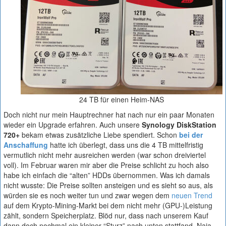
24 TB für einen Heim-NAS
Doch nicht nur mein Hauptrechner hat nach nur ein paar Monaten
wieder ein Upgrade erfahren. Auch unsere
Synology DiskStation
720+
bekam etwas zusätzliche Liebe spendiert. Schon
bei der
Anschaffung
hatte ich überlegt, dass uns die 4 TB mittelfristig
vermutlich nicht mehr ausreichen werden (war schon dreiviertel
voll). Im Februar waren mir aber die Preise schlicht zu hoch also
habe ich einfach die “alten” HDDs übernommen. Was ich damals
nicht wusste: Die Preise sollten ansteigen und es sieht so aus, als
würden sie es noch weiter tun und zwar wegen dem
neuen Trend
auf dem Krypto-Mining-Markt bei dem nicht mehr (GPU-)Leistung
zählt, sondern Speicherplatz. Blöd nur, dass nach unserem Kauf
dann doch nochmal ein kleiner “Sturz” nach unten stattfand. Naja,