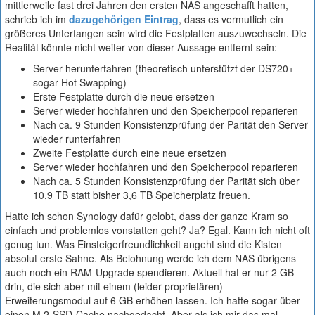
mittlerweile fast drei Jahren den ersten NAS angeschafft hatten,
schrieb ich im
dazugehörigen Eintrag
, dass es vermutlich ein
größeres Unterfangen sein wird die Festplatten auszuwechseln. Die
Realität könnte nicht weiter von dieser Aussage entfernt sein:
Server herunterfahren (theoretisch unterstützt der DS720+
sogar Hot Swapping)
Erste Festplatte durch die neue ersetzen
Server wieder hochfahren und den Speicherpool reparieren
Nach ca. 9 Stunden Konsistenzprüfung der Parität den Server
wieder runterfahren
Zweite Festplatte durch eine neue ersetzen
Server wieder hochfahren und den Speicherpool reparieren
Nach ca. 5 Stunden Konsistenzprüfung der Parität sich über
10,9 TB statt bisher 3,6 TB Speicherplatz freuen.
Hatte ich schon Synology dafür gelobt, dass der ganze Kram so
einfach und problemlos vonstatten geht? Ja? Egal. Kann ich nicht oft
genug tun. Was Einsteigerfreundlichkeit angeht sind die Kisten
absolut erste Sahne. Als Belohnung werde ich dem NAS übrigens
auch noch ein RAM-Upgrade spendieren. Aktuell hat er nur 2 GB
drin, die sich aber mit einem (leider proprietären)
Erweiterungsmodul auf 6 GB erhöhen lassen. Ich hatte sogar über
einen M.2-SSD-Cache nachgedacht. Aber als ich mir das mal