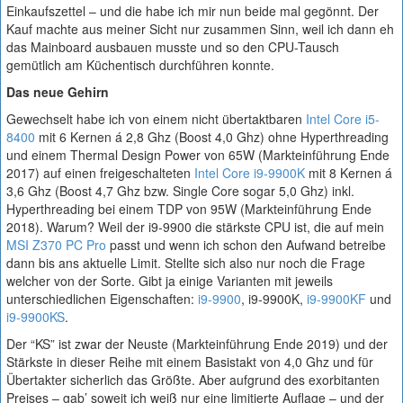
Einkaufszettel – und die habe ich mir nun beide mal gegönnt. Der
Kauf machte aus meiner Sicht nur zusammen Sinn, weil ich dann eh
das Mainboard ausbauen musste und so den CPU-Tausch
gemütlich am Küchentisch durchführen konnte.
Das neue Gehirn
Gewechselt habe ich von einem nicht übertaktbaren
Intel Core i5-
8400
mit 6 Kernen á 2,8 Ghz (Boost 4,0 Ghz) ohne Hyperthreading
und einem Thermal Design Power von 65W (Markteinführung Ende
2017) auf einen freigeschalteten
Intel Core i9-9900K
mit 8 Kernen á
3,6 Ghz (Boost 4,7 Ghz bzw. Single Core sogar 5,0 Ghz) inkl.
Hyperthreading bei einem TDP von 95W (Markteinführung Ende
2018). Warum? Weil der i9-9900 die stärkste CPU ist, die auf mein
MSI Z370 PC Pro
passt und wenn ich schon den Aufwand betreibe
dann bis ans aktuelle Limit. Stellte sich also nur noch die Frage
welcher von der Sorte. Gibt ja einige Varianten mit jeweils
unterschiedlichen Eigenschaften:
i9-9900
, i9-9900K,
i9-9900KF
und
i9-9900KS
.
Der “KS” ist zwar der Neuste (Markteinführung Ende 2019) und der
Stärkste in dieser Reihe mit einem Basistakt von 4,0 Ghz und für
Übertakter sicherlich das Größte. Aber aufgrund des exorbitanten
Preises – gab’ soweit ich weiß nur eine limitierte Auflage – und der