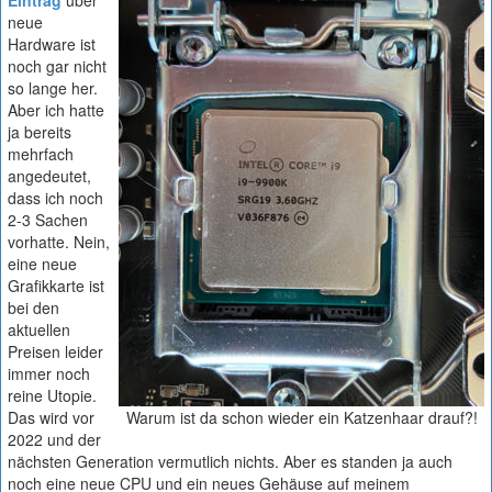
Eintrag
über
neue
Hardware ist
noch gar nicht
so lange her.
Aber ich hatte
ja bereits
mehrfach
angedeutet,
dass ich noch
2-3 Sachen
vorhatte. Nein,
eine neue
Grafikkarte ist
bei den
aktuellen
Preisen leider
immer noch
reine Utopie.
Das wird vor
Warum ist da schon wieder ein Katzenhaar drauf?!
2022 und der
nächsten Generation vermutlich nichts. Aber es standen ja auch
noch eine neue CPU und ein neues Gehäuse auf meinem