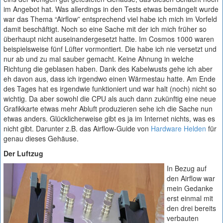
im Angebot hat. Was allerdings in den Tests etwas bemängelt wurde
war das Thema “Airflow” entsprechend viel habe ich mich im Vorfeld
damit beschäftigt. Noch so eine Sache mit der ich mich früher so
überhaupt nicht auseinandergesetzt hatte. Im Cosmos 1000 waren
beispielsweise fünf Lüfter vormontiert. Die habe ich nie versetzt und
nur ab und zu mal sauber gemacht. Keine Ahnung in welche
Richtung die geblasen haben. Dank des Kabelwusts gehe ich aber
eh davon aus, dass ich irgendwo einen Wärmestau hatte. Am Ende
des Tages hat es irgendwie funktioniert und war halt (noch) nicht so
wichtig. Da aber sowohl die CPU als auch dann zukünftig eine neue
Grafikkarte etwas mehr Abluft produzieren sehe ich die Sache nun
etwas anders. Glücklicherweise gibt es ja im Internet nichts, was es
nicht gibt. Darunter z.B. das Airflow-Guide von
Hardware Helden
für
genau dieses Gehäuse.
Der Luftzug
In Bezug auf
den Airflow war
mein Gedanke
erst einmal mit
den drei bereits
verbauten