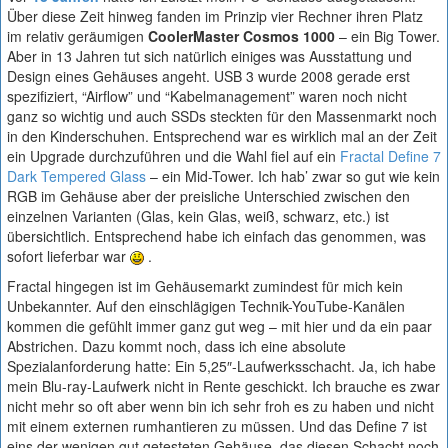
Über diese Zeit hinweg fanden im Prinzip vier Rechner ihren Platz
im relativ geräumigen
CoolerMaster Cosmos 1000
– ein Big Tower.
Aber in 13 Jahren tut sich natürlich einiges was Ausstattung und
Design eines Gehäuses angeht. USB 3 wurde 2008 gerade erst
spezifiziert, “Airflow” und “Kabelmanagement” waren noch nicht
ganz so wichtig und auch SSDs steckten für den Massenmarkt noch
in den Kinderschuhen. Entsprechend war es wirklich mal an der Zeit
ein Upgrade durchzuführen und die Wahl fiel auf ein
Fractal Define 7
Dark Tempered Glass
– ein Mid-Tower. Ich hab’ zwar so gut wie kein
RGB im Gehäuse aber der preisliche Unterschied zwischen den
einzelnen Varianten (Glas, kein Glas, weiß, schwarz, etc.) ist
übersichtlich. Entsprechend habe ich einfach das genommen, was
sofort lieferbar war
.
Fractal hingegen ist im Gehäusemarkt zumindest für mich kein
Unbekannter. Auf den einschlägigen Technik-YouTube-Kanälen
kommen die gefühlt immer ganz gut weg – mit hier und da ein paar
Abstrichen. Dazu kommt noch, dass ich eine absolute
Spezialanforderung hatte: Ein 5,25″-Laufwerksschacht. Ja, ich habe
mein Blu-ray-Laufwerk nicht in Rente geschickt. Ich brauche es zwar
nicht mehr so oft aber wenn bin ich sehr froh es zu haben und nicht
mit einem externen rumhantieren zu müssen. Und das Define 7 ist
eins der wenigen gut getesteten Gehäuse, das diesen Schacht noch