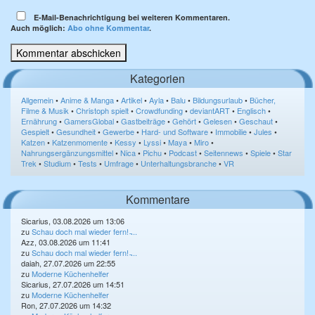
E-Mail-Benachrichtigung bei weiteren Kommentaren.
Auch möglich:
Abo ohne Kommentar
.
Kategorien
Allgemein
•
Anime & Manga
•
Artikel
•
Ayla
•
Balu
•
Bildungsurlaub
•
Bücher,
Filme & Musik
•
Christoph spielt
•
Crowdfunding
•
deviantART
•
Englisch
•
Ernährung
•
GamersGlobal
•
Gastbeiträge
•
Gehört
•
Gelesen
•
Geschaut
•
Gespielt
•
Gesundheit
•
Gewerbe
•
Hard- und Software
•
Immobilie
•
Jules
•
Katzen
•
Katzenmomente
•
Kessy
•
Lyssi
•
Maya
•
Miro
•
Nahrungsergänzungsmittel
•
Nica
•
Pichu
•
Podcast
•
Seitennews
•
Spiele
•
Star
Trek
•
Studium
•
Tests
•
Umfrage
•
Unterhaltungsbranche
•
VR
Kommentare
Sicarius, 03.08.2026 um 13:06
zu
Schau doch mal wieder fern! ̵...
Azz, 03.08.2026 um 11:41
zu
Schau doch mal wieder fern! ̵...
daiah, 27.07.2026 um 22:55
zu
Moderne Küchenhelfer
Sicarius, 27.07.2026 um 14:51
zu
Moderne Küchenhelfer
Ron, 27.07.2026 um 14:32