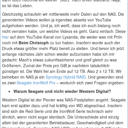
so ist das Leben.
Gleichzeitig schaufeln wir mittlerweile mehr Daten auf den NAS. Die
gerenderten Videos wollen ja irgendwo abseits von YouTube
aufgehoben werden. Und ja, ich weiß, dass ich euch bislang noch
nicht verraten habe, um welche Videos es geht. Ganz einfach: Diese
hier
auf dem YouTube-Kanal von Lysanda, die weder was mit Pr0n
noch mit
Beim Christoph
zu tun haben. Insofern wurde auch der
Druck etwas größer mehr Platz bereit zu stellen. Und bevor ich jetzt
anfange nächstes Jahr schon wieder aufzurüsten habe ich mir
gedacht: Mach’s etwas zukunftssicherer und greif gleich zu was
Größerem. Zumal der Preis pro GiB je nachdem tatsächlich
günstiger ist. Die Wahl fiel am Ende auf 12 TB. Also 2 x 12 TB. Wir
betreiben im NAS ja ein
Synology Hybrid RAID
. Und geworden sind
es zwei
Seagate IronWolf Pro
– wodurch sich zwei Fragen ergeben:
Warum Seagate und nicht wieder Western Digital?
Western Digital ist der Pionier was NAS-Festplatten angeht. Seagate
kam erst später dazu und hat kräftig von WD abgeschaut. Insofern
sind sich die Red-Serie und die IronWolf-Serie technisch sehr
ähnlich, wenn nicht sogar identisch. Die Unterschiede sind einzig
allein bei der garantierten Betriebsdauer, Geschwindigkeit und dem