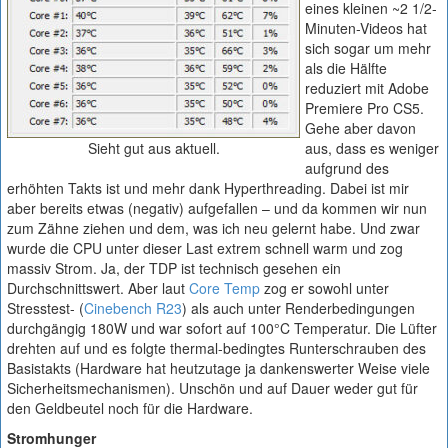
eines kleinen ~2 1/2-
Minuten-Videos hat
sich sogar um mehr
als die Hälfte
reduziert mit Adobe
Premiere Pro CS5.
Gehe aber davon
Sieht gut aus aktuell.
aus, dass es weniger
aufgrund des
erhöhten Takts ist und mehr dank Hyperthreading. Dabei ist mir
aber bereits etwas (negativ) aufgefallen – und da kommen wir nun
zum Zähne ziehen und dem, was ich neu gelernt habe. Und zwar
wurde die CPU unter dieser Last extrem schnell warm und zog
massiv Strom. Ja, der TDP ist technisch gesehen ein
Durchschnittswert. Aber laut
Core Temp
zog er sowohl unter
Stresstest- (
Cinebench R23
) als auch unter Renderbedingungen
durchgängig 180W und war sofort auf 100°C Temperatur. Die Lüfter
drehten auf und es folgte thermal-bedingtes Runterschrauben des
Basistakts (Hardware hat heutzutage ja dankenswerter Weise viele
Sicherheitsmechanismen). Unschön und auf Dauer weder gut für
den Geldbeutel noch für die Hardware.
Stromhunger