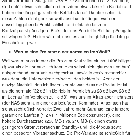
Stromverbrauch. Seagates NAS-HDD verbrauchen ca. 2-3W mehr,
sind dafür etwas schneller und trotzdem etwas leiser im Betrieb und
haben eine länger garantierte Betriebsdauer. Da aber selbst da
diese Zahlen nicht ganz so weit auseinander liegen war der
ausschlaggebende Punkt schlicht und einfach der zum
Kaufzeitpunkt günstigere Preis, der das Pendel in Richtung Seagate
schwingen ließ. Hoffen wir mal, dass es auch langfristig die richtige
Entscheidung war…
Warum eine Pro statt einer normalen IronWolf?
Weil warum auch immer die Pro zum Kaufzeitpunkt ca. 100€ billiger
(!) war als die normale. Ich konnte es selbst nicht glauben und hab’
entsprechend mehrfach nachgeschaut sowie intensiv recherchiert
was denn die Unterschiede zwischen den beiden ist. Aber der
einzige Nachteil, den ich finden konnte war, dass die Pro lauter ist
als die normale (32 dB im Betrieb im Vergleich zu 28 dB bzw. 28 dB
im Leerlauf im Vergleich zu 18 dB), was uns im Alltag aber nicht stört
(der NAS steht ja in einer gut belüfteten Kommide). Ansonsten hat
sie ausschließlich Vorteile: Zwei Jahre mehr Garantie, eine längere
garantierte Laufzeit (1,2 vs. 1 Millionen Betriebsstunden), eine
höhere Durchsatzrate (250 MB/s vs. 210 MB/s), einen etwas
geringeren Stromverbrauch im Standby- und Idle-Modus sowie
einen besseren Vibrationsschutz. Die Pro-Variante ist schließlich für