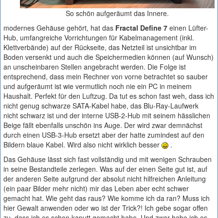
So schön aufgeräumt das Innere.
modernes Gehäuse gehört, hat das
Fractal Define 7
einen Lüfter-
Hub, umfangreiche Vorrichtungen für Kabelmanagement (inkl.
Klettverbände) auf der Rückseite, das Netzteil ist unsichtbar im
Boden versenkt und auch die Speichermedien können (auf Wunsch)
an unscheinbaren Stellen angebracht werden. Die Folge ist
entsprechend, dass mein Rechner von vorne betrachtet so sauber
und aufgeräumt ist wie vermutlich noch nie ein PC in meinem
Haushalt. Perfekt für den Luftzug. Da tut es schon fast weh, dass ich
nicht genug schwarze SATA-Kabel habe, das Blu-Ray-Laufwerk
nicht schwarz ist und der interne USB-2-Hub mit seinem hässlichen
Beige fällt ebenfalls unschön ins Auge. Der wird zwar demnächst
durch einen USB-3-Hub ersetzt aber der hatte zumindest auf den
Bildern blaue Kabel. Wird also nicht wirklich besser
.
Das Gehäuse lässt sich fast vollständig und mit wenigen Schrauben
in seine Bestandteile zerlegen. Was auf der einen Seite gut ist, auf
der anderen Seite aufgrund der absolut nicht hilfreichen Anleitung
(ein paar Bilder mehr nicht) mir das Leben aber echt schwer
gemacht hat. Wie geht das raus? Wie komme ich da ran? Muss ich
hier Gewalt anwenden oder wo ist der Trick?! Ich gebe sogar offen
zu, dass ich es schon kaputt gemacht habe. Und zwar habe ich es