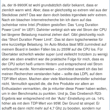
Ja, der i9-9900K ist wohl grundsätzlich dafür bekannt, dass er
ziemlich warm wird. Aber, dass er gleichzeitig so extrem viel aus der
Steckdose zieht? Das war dann doch beides irgendwie sehr extrem.
Nach ein bisschen Internetrecherche bin ich dann auf das
(scheinbar reine Intel-)Problem gestoßen: Das “Long Duration
Power Limit” im UEFI. Dahinter verbirgt sich wie viel Strom der CPU
bei längerer Belastung maximal ziehen darf. Gibt gleichzeitig noch
das “Short Duration Power Limit”. Das ist dann logischerweise für
eine kurzzeitige Belastung. Im Auto-Modus lässt MSI zumindest auf
meinem Board in beiden Fällen bis zu 255W auf die CPU los. Für
Übertakter sicherlich wieder super (und vielleicht trotzdem zu wenig)
aber wie oben erwähnt war die praktische Folge für mich, dass es
der CPU sofort heiß unterm Hintern und entsprechend viel Strom
verbraucht wurde. Normalerweise – zumindest soweit ich das bei
meinen Recherchen verstanden habe – sollte das LDPL auf dem
TDP-Wert sitzen. Machen aber viele Mainboardhersteller scheinbar
nicht. Vermutlich speziell die, die ihre Produkte vor allem an
Enthusiasten vermarkten, die ja mitunter diese Power haben wollen,
um in den Benchmarks zu punkten. Und ja, Das Cinebench R23-
Ergebnis war entsprechend mit der “Auto”-Einstellung um ca. 14%
höher als mit dem TDP-Wert von 95W. Der Grund ist simpel: Er
schafft es dann nicht mehr auf 4,7 Ghz zu boosten, sondern nur