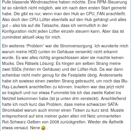
Pulle blasende Windmaschine haben möchte. Eine RPM-Steuerung
ist so nämlich nicht möglich, wie ich nach dem ersten Start gemerkt
habe. Die gibt es nur, wenn man den Hub an CPU_FAN anschließt.
Also doch den CPU-Lüfter ebenfalls auf den Hub gehängt und alles
gut – also bis auf die Tatsache, dass ich vermutlich in der
Konfiguration nicht jeden Lüfter einzeln steuern kann. Aber das ist
zumindest aktuell okay für mich.
Ein weiteres “Problem” war die Stromversorgung. Ich wunderte mich
warum meine HDD (unten im Gehäuse versenkt) nicht erkannt
wurde. Es war alles richtig angeschlossen aber sie machte keinen
Mucks. Des Rätsels Lösung: Es hingen am selben Strang meine
zwei SSDs (hinten im Gehäuse) und der Lüfter-Hub. Da war dann
scheinbar nicht mehr genug für die Festplatte übrig. Andererseits
habe ich sowieso einen zweiten Strang gebraucht, um noch das Blu-
Ray-Laufwerk anschließen zu können. Insofern war das jetzt nicht
so tragisch und nur etwas Fummelei bis ich das zweite Kabel ins
Netzteil bekommen habe (ist ja unten drin versteckt). Anschließend
hatte ich noch kurz das Problem, dass meine schwarzen SATA-
Stromkabel warum auch immer einen Ticken zu kurz sind. Musste
entsprechend auf eins meiner guten alten mit Netz ummantelten
Rot-Schwarz-Gelben von 2008 zurückgreifen. Wieder die Ästhetik
etwas versaut. Nene
.