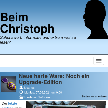
Beim
Christoph
Sehenswert, informativ und extrem viel zu
lesen!
Navig
umsch
Neue harte Ware: Noch ein
Upgrade-Edition
Sicarius
Montag, 07.06.2021 um 0:00
Zu den Kommentaren
Hard- und Software
Der
letzte