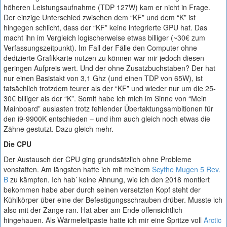
höheren Leistungsaufnahme (TDP 127W) kam er nicht in Frage.
Der einzige Unterschied zwischen dem “KF” und dem “K” ist
hingegen schlicht, dass der “KF” keine integrierte GPU hat. Das
macht ihn im Vergleich logischerweise etwas billiger (~30€ zum
Verfassungszeitpunkt). Im Fall der Fälle den Computer ohne
dedizierte Grafikkarte nutzen zu können war mir jedoch diesen
geringen Aufpreis wert. Und der ohne Zusatzbuchstaben? Der hat
nur einen Basistakt von 3,1 Ghz (und einen TDP von 65W), ist
tatsächlich trotzdem teurer als der “KF” und wieder nur um die 25-
30€ billiger als der “K”. Somit habe ich mich im Sinne von “Mein
Mainboard” auslasten trotz fehlender Übertaktungsambitionen für
den i9-9900K entschieden – und ihm auch gleich noch etwas die
Zähne gestutzt. Dazu gleich mehr.
Die CPU
Der Austausch der CPU ging grundsätzlich ohne Probleme
vonstatten. Am längsten hatte ich mit meinem
Scythe Mugen 5 Rev.
B
zu kämpfen. Ich hab’ keine Ahnung, wie ich den 2018 montiert
bekommen habe aber durch seinen versetzten Kopf steht der
Kühlkörper über eine der Befestigungsschrauben drüber. Musste ich
also mit der Zange ran. Hat aber am Ende offensichtlich
hingehauen. Als Wärmeleitpaste hatte ich mir eine Spritze voll
Arctic