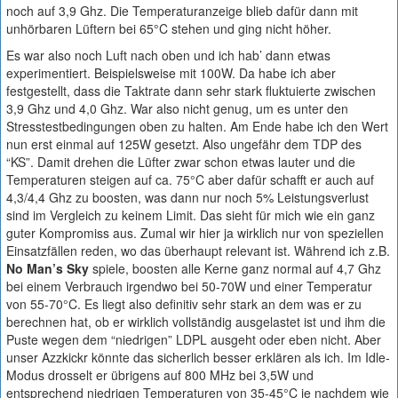
noch auf 3,9 Ghz. Die Temperaturanzeige blieb dafür dann mit
unhörbaren Lüftern bei 65°C stehen und ging nicht höher.
Es war also noch Luft nach oben und ich hab’ dann etwas
experimentiert. Beispielsweise mit 100W. Da habe ich aber
festgestellt, dass die Taktrate dann sehr stark fluktuierte zwischen
3,9 Ghz und 4,0 Ghz. War also nicht genug, um es unter den
Stresstestbedingungen oben zu halten. Am Ende habe ich den Wert
nun erst einmal auf 125W gesetzt. Also ungefähr dem TDP des
“KS”. Damit drehen die Lüfter zwar schon etwas lauter und die
Temperaturen steigen auf ca. 75°C aber dafür schafft er auch auf
4,3/4,4 Ghz zu boosten, was dann nur noch 5% Leistungsverlust
sind im Vergleich zu keinem Limit. Das sieht für mich wie ein ganz
guter Kompromiss aus. Zumal wir hier ja wirklich nur von speziellen
Einsatzfällen reden, wo das überhaupt relevant ist. Während ich z.B.
No Man’s Sky
spiele, boosten alle Kerne ganz normal auf 4,7 Ghz
bei einem Verbrauch irgendwo bei 50-70W und einer Temperatur
von 55-70°C. Es liegt also definitiv sehr stark an dem was er zu
berechnen hat, ob er wirklich vollständig ausgelastet ist und ihm die
Puste wegen dem “niedrigen” LDPL ausgeht oder eben nicht. Aber
unser Azzkickr könnte das sicherlich besser erklären als ich. Im Idle-
Modus drosselt er übrigens auf 800 MHz bei 3,5W und
entsprechend niedrigen Temperaturen von 35-45°C je nachdem wie