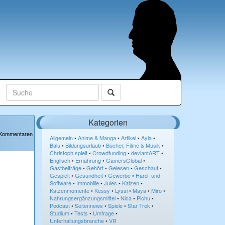
Kategorien
 Kommentaren
Allgemein
•
Anime & Manga
•
Artikel
•
Ayla
•
Balu
•
Bildungsurlaub
•
Bücher, Filme & Musik
•
Christoph spielt
•
Crowdfunding
•
deviantART
•
Englisch
•
Ernährung
•
GamersGlobal
•
Gastbeiträge
•
Gehört
•
Gelesen
•
Geschaut
•
Gespielt
•
Gesundheit
•
Gewerbe
•
Hard- und
Software
•
Immobilie
•
Jules
•
Katzen
•
Katzenmomente
•
Kessy
•
Lyssi
•
Maya
•
Miro
•
Nahrungsergänzungsmittel
•
Nica
•
Pichu
•
Podcast
•
Seitennews
•
Spiele
•
Star Trek
•
Studium
•
Tests
•
Umfrage
•
Unterhaltungsbranche
•
VR