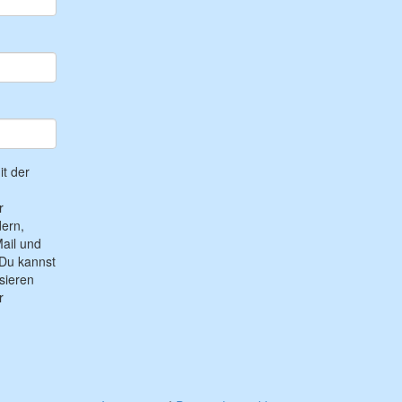
t der
r
ern,
ail und
Du kannst
sieren
r