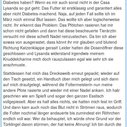
Diabetes haben? Wenn es mir auch sonst nicht in der Casa
Lysanda so gut geht: Das Futter ist erstklassig und garantiert alles
aber nicht Diabetes-machend. Naja, auf jeden Fall sollte ich im
März noch einmal Blut lassen. Das wollte ich aber logischerweise
nicht. Ihr erkennt das Problem: Das Pfötchen rasieren hat mir
schon nicht gefallen und dann hat diese bescheuerte Tierärztin
versucht mir diese scheiß Nadel reinzustechen. Da bin ich aber
sowas von ausgerastet, dass könnt ihr mir glauben und blutend
Richtung Katzenklappe gerast! Leider hatten die Dosenöffner diese
geschlossen und Lysanda widerstand irgendwie meinem
Knuddelcharme mich doch rauszulassen egal wie sehr ich sie
anschmuste.
Stattdessen hat mich das Drecksweib erneut gepackt, wieder auf
den Tisch gesetzt, ein Handtuch über mich gelegt und sich dann
auf mich draufgelegt, während die Foltermeisterin nun meine
andere Pfote rasierte und wieder mit einer Nadel ankam. Ich hab‘
geschrien wie am Spieß und sogar den ganzen Esstisch
vollgepieselt. Aber es half alles nichts, sie hatten mich fest im Griff.
Und dann kam auch noch das Blut nicht in Strömen raus, wodurch
die Folter nochmal länger andauerte bis zumindest ein Röhrchen
endlich voll war. Wer da behauptet, ich würde ohne Grund vor der
Türklingel davon stürmen, der hat keine Ahnung! Ich bin durch die