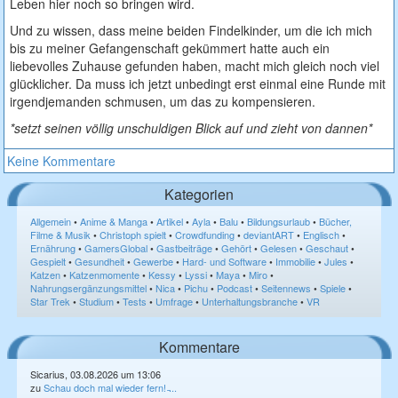
Leben hier noch so bringen wird.
Und zu wissen, dass meine beiden Findelkinder, um die ich mich
bis zu meiner Gefangenschaft gekümmert hatte auch ein
liebevolles Zuhause gefunden haben, macht mich gleich noch viel
glücklicher. Da muss ich jetzt unbedingt erst einmal eine Runde mit
irgendjemanden schmusen, um das zu kompensieren.
*setzt seinen völlig unschuldigen Blick auf und zieht von dannen*
Keine Kommentare
Kategorien
Allgemein
•
Anime & Manga
•
Artikel
•
Ayla
•
Balu
•
Bildungsurlaub
•
Bücher,
Filme & Musik
•
Christoph spielt
•
Crowdfunding
•
deviantART
•
Englisch
•
Ernährung
•
GamersGlobal
•
Gastbeiträge
•
Gehört
•
Gelesen
•
Geschaut
•
Gespielt
•
Gesundheit
•
Gewerbe
•
Hard- und Software
•
Immobilie
•
Jules
•
Katzen
•
Katzenmomente
•
Kessy
•
Lyssi
•
Maya
•
Miro
•
Nahrungsergänzungsmittel
•
Nica
•
Pichu
•
Podcast
•
Seitennews
•
Spiele
•
Star Trek
•
Studium
•
Tests
•
Umfrage
•
Unterhaltungsbranche
•
VR
Kommentare
Sicarius, 03.08.2026 um 13:06
zu
Schau doch mal wieder fern! ̵...