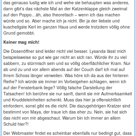
das genauso lustig wie ich und wehe sie behaupten was anderes,
dann gibt’s das nächste Mal an der Katzenklappe gleich zweimal
auf den Poppo…äh, also theoretisch – wenn ich das machen
würde und so. Aber mache ich ja nicht. Bin ja der liebste und
kuscheligste Kerl im ganzen Haus und werde trotzdem völlig ohne
Grund gemobbt.
Keiner mag mich!
Die Dosenöffner sind leider nicht viel besser. Lysanda lässt mich
beispielsweise so gut wie gar nicht an sich ran. Würde ihr zu viel
sabbern, zu stürmisch sein und so völlig oberflächlicher Kram. Nur
ab und zu und vor allem abends auf der Couch darf ich mal auf
ihrem Schoss länger verweilen. Was höre ich da aus der hinteren
Reihe? Ich würde sie immer im Vorbeigehen schlagen, wenn ich
auf der Fensterbank liege? Völlig falsche Darstellung der
Tatsachen! Ich berühre sie nur sanft, damit sie mir Aufmerksamkeit
und Knuddeleinheiten schenkt. Muss das hier ja offensichtlich
einfordern, sonst gibt es die nicht. Die dazugehörigen Kratzer sind
bestimmt von Maya, der traue ich das eher zu. Nein, sie hat sich
das nicht von mir abgeschaut. Warum bin ich immer an allem
Schuld hier?!
Der Webmaster findet es scheinbar ebenfalls nur bedingt gut, dass