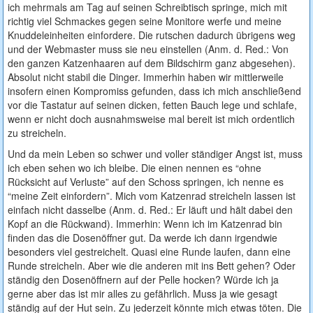
ich mehrmals am Tag auf seinen Schreibtisch springe, mich mit
richtig viel Schmackes gegen seine Monitore werfe und meine
Knuddeleinheiten einfordere. Die rutschen dadurch übrigens weg
und der Webmaster muss sie neu einstellen (Anm. d. Red.: Von
den ganzen Katzenhaaren auf dem Bildschirm ganz abgesehen).
Absolut nicht stabil die Dinger. Immerhin haben wir mittlerweile
insofern einen Kompromiss gefunden, dass ich mich anschließend
vor die Tastatur auf seinen dicken, fetten Bauch lege und schlafe,
wenn er nicht doch ausnahmsweise mal bereit ist mich ordentlich
zu streicheln.
Und da mein Leben so schwer und voller ständiger Angst ist, muss
ich eben sehen wo ich bleibe. Die einen nennen es “ohne
Rücksicht auf Verluste” auf den Schoss springen, ich nenne es
“meine Zeit einfordern”. Mich vom Katzenrad streicheln lassen ist
einfach nicht dasselbe (Anm. d. Red.: Er läuft und hält dabei den
Kopf an die Rückwand). Immerhin: Wenn ich im Katzenrad bin
finden das die Dosenöffner gut. Da werde ich dann irgendwie
besonders viel gestreichelt. Quasi eine Runde laufen, dann eine
Runde streicheln. Aber wie die anderen mit ins Bett gehen? Oder
ständig den Dosenöffnern auf der Pelle hocken? Würde ich ja
gerne aber das ist mir alles zu gefährlich. Muss ja wie gesagt
ständig auf der Hut sein. Zu jederzeit könnte mich etwas töten. Die