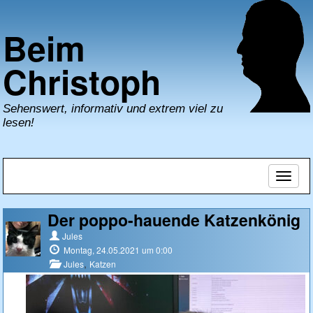
Beim
Christoph
Sehenswert, informativ und extrem viel zu
lesen!
Naviga
umsch
Der poppo-hauende Katzenkönig
Jules
Montag, 24.05.2021 um 0:00
,
Jules
Katzen