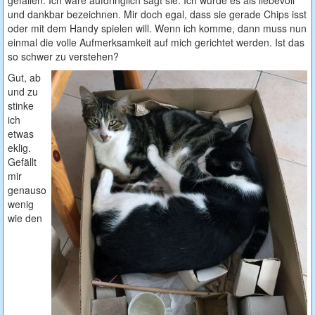
gefallen. Ich wäre aufdringlich sagt sie. Ich würde es als liebevoll
und dankbar bezeichnen. Mir doch egal, dass sie gerade Chips isst
oder mit dem Handy spielen will. Wenn ich komme, dann muss nun
einmal die volle Aufmerksamkeit auf mich gerichtet werden. Ist das
so schwer zu verstehen?
Gut, ab
und zu
stinke
ich
etwas
eklig.
Gefällt
mir
genauso
wenig
wie den