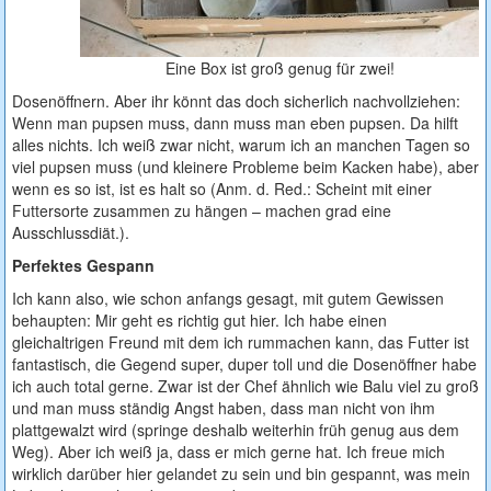
Eine Box ist groß genug für zwei!
Dosenöffnern. Aber ihr könnt das doch sicherlich nachvollziehen:
Wenn man pupsen muss, dann muss man eben pupsen. Da hilft
alles nichts. Ich weiß zwar nicht, warum ich an manchen Tagen so
viel pupsen muss (und kleinere Probleme beim Kacken habe), aber
wenn es so ist, ist es halt so (Anm. d. Red.: Scheint mit einer
Futtersorte zusammen zu hängen – machen grad eine
Ausschlussdiät.).
Perfektes Gespann
Ich kann also, wie schon anfangs gesagt, mit gutem Gewissen
behaupten: Mir geht es richtig gut hier. Ich habe einen
gleichaltrigen Freund mit dem ich rummachen kann, das Futter ist
fantastisch, die Gegend super, duper toll und die Dosenöffner habe
ich auch total gerne. Zwar ist der Chef ähnlich wie Balu viel zu groß
und man muss ständig Angst haben, dass man nicht von ihm
plattgewalzt wird (springe deshalb weiterhin früh genug aus dem
Weg). Aber ich weiß ja, dass er mich gerne hat. Ich freue mich
wirklich darüber hier gelandet zu sein und bin gespannt, was mein