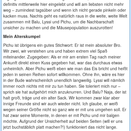
definitiv mittlerweile hier eingelebt und will am liebsten nicht mehr
weg – zumindest tagsüber und wenn ich nicht gerade pinkeln oder
kacken muss. Nachts geht es natürlich raus in die weite, weite Welt
zusammen mit Balu, Lyssi und Pichu, um die Nachbarschaft
unsicher zu machen und die Mäusepopulation auszurotten!
Mein Alterskumpel
Pichu ist übrigens ein gutes Stichwort: Er ist mein absoluter Bro.
Wir zwei, wir verstehen uns und haben extrem viel Spaß
miteinander. Zugegeben: Als er mir am ersten Tag nach meiner
Ankunft direkt einen Kuss gegeben hat, war das durchaus etwas
unheimlich. Aber Pichu weiß eben wie man das Eis bricht und heißt
jeden in seinen Reihen sofort willkommen. Ohne ihn, wäre es hier
in der Bude wahrscheinlich unendlich langweilig. Lyssi will nämlich
immer noch nichts mit mir zu tun haben. Sie toleriert mich nur –
sprich sie hat aufgehört mich anzuknurren. Und Balu? Naja, der ist
halt groß, träge und ein alter Sack. Wir kommen zwar klar aber
innige Freunde sind wir auch wieder nicht. Ich glaube, er weiß
wegen seiner Größe nicht so ganz wie er mit uns umgehen soll. Er
hat zwar seine Momente, in denen er mit Pichu und mir balgen
möchte. Aufgrund der Unsicherheit auf beiden Seiten (will er uns
jetzt buchstäblich platt machen?!) funktioniert das nicht lange.