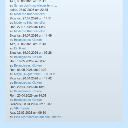
Azz, 03.08.2026 um 11:41
zu
Schau doch mal wieder fern! ̵...
daiah, 27.07.2026 um 22:55
zu
Moderne Küchenhelfer
Sicarius, 27.07.2026 um 14:51
zu
Moderne Küchenhelfer
Ron, 27.07.2026 um 14:32
zu
Moderne Küchenhelfer
Sicarius, 24.07.2026 um 11:49
zu
Belangloses Klicken
Azz, 30.06.2026 um 11:45
zu
Ein Rant
Sicarius, 19.05.2026 um 09:28
zu
Belangloses Klicken
Ron, 19.05.2026 um 06:45
zu
Belangloses Klicken
Ron, 03.05.2026 um 01:25
zu
Maya (August 2016 – 30.04.2...
Sicarius, 20.04.2026 um 17:42
zu
Belangloses Klicken
Ron, 20.04.2026 um 15:10
zu
Belangloses Klicken
Ron, 20.04.2026 um 14:59
zu
Belangloses Klicken
Sicarius, 08.04.2026 um 16:07
zu
VR-Freude
Azz, 22.03.2026 um 09:30
zu
Eine Sternenreise auf den unteren...