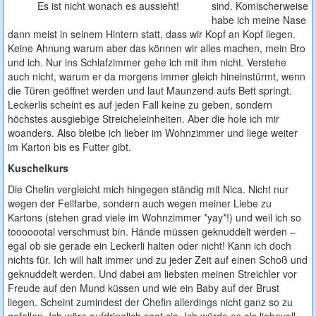
Es ist nicht wonach es aussieht!
sind. Komischerweise
habe ich meine Nase
dann meist in seinem Hintern statt, dass wir Kopf an Kopf liegen.
Keine Ahnung warum aber das können wir alles machen, mein Bro
und ich. Nur ins Schlafzimmer gehe ich mit ihm nicht. Verstehe
auch nicht, warum er da morgens immer gleich hineinstürmt, wenn
die Türen geöffnet werden und laut Maunzend aufs Bett springt.
Leckerlis scheint es auf jeden Fall keine zu geben, sondern
höchstes ausgiebige Streicheleinheiten. Aber die hole ich mir
woanders. Also bleibe ich lieber im Wohnzimmer und liege weiter
im Karton bis es Futter gibt.
Kuschelkurs
Die Chefin vergleicht mich hingegen ständig mit Nica. Nicht nur
wegen der Fellfarbe, sondern auch wegen meiner Liebe zu
Kartons (stehen grad viele im Wohnzimmer *yay*!) und weil ich so
tooooootal verschmust bin. Hände müssen geknuddelt werden –
egal ob sie gerade ein Leckerli halten oder nicht! Kann ich doch
nichts für. Ich will halt immer und zu jeder Zeit auf einen Schoß und
geknuddelt werden. Und dabei am liebsten meinen Streichler vor
Freude auf den Mund küssen und wie ein Baby auf der Brust
liegen. Scheint zumindest der Chefin allerdings nicht ganz so zu