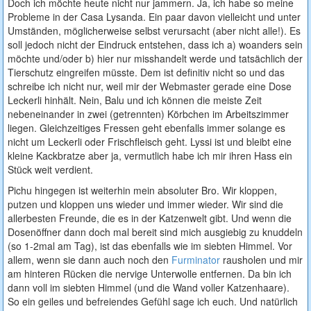
Doch ich möchte heute nicht nur jammern. Ja, ich habe so meine
Probleme in der Casa Lysanda. Ein paar davon vielleicht und unter
Umständen, möglicherweise selbst verursacht (aber nicht alle!). Es
soll jedoch nicht der Eindruck entstehen, dass ich a) woanders sein
möchte und/oder b) hier nur misshandelt werde und tatsächlich der
Tierschutz eingreifen müsste. Dem ist definitiv nicht so und das
schreibe ich nicht nur, weil mir der Webmaster gerade eine Dose
Leckerli hinhält. Nein, Balu und ich können die meiste Zeit
nebeneinander in zwei (getrennten) Körbchen im Arbeitszimmer
liegen. Gleichzeitiges Fressen geht ebenfalls immer solange es
nicht um Leckerli oder Frischfleisch geht. Lyssi ist und bleibt eine
kleine Kackbratze aber ja, vermutlich habe ich mir ihren Hass ein
Stück weit verdient.
Pichu hingegen ist weiterhin mein absoluter Bro. Wir kloppen,
putzen und kloppen uns wieder und immer wieder. Wir sind die
allerbesten Freunde, die es in der Katzenwelt gibt. Und wenn die
Dosenöffner dann doch mal bereit sind mich ausgiebig zu knuddeln
(so 1-2mal am Tag), ist das ebenfalls wie im siebten Himmel. Vor
allem, wenn sie dann auch noch den
Furminator
rausholen und mir
am hinteren Rücken die nervige Unterwolle entfernen. Da bin ich
dann voll im siebten Himmel (und die Wand voller Katzenhaare).
So ein geiles und befreiendes Gefühl sage ich euch. Und natürlich