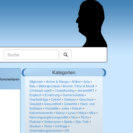
Kategorien
 Kommentaren
Allgemein
•
Anime & Manga
•
Artikel
•
Ayla
•
Balu
•
Bildungsurlaub
•
Bücher, Filme & Musik
•
Christoph spielt
•
Crowdfunding
•
deviantART
•
Englisch
•
Ernährung
•
GamersGlobal
•
Gastbeiträge
•
Gehört
•
Gelesen
•
Geschaut
•
Gespielt
•
Gesundheit
•
Gewerbe
•
Hard- und
Software
•
Immobilie
•
Jules
•
Katzen
•
Katzenmomente
•
Kessy
•
Lyssi
•
Maya
•
Miro
•
Nahrungsergänzungsmittel
•
Nica
•
Pichu
•
Podcast
•
Seitennews
•
Spiele
•
Star Trek
•
Studium
•
Tests
•
Umfrage
•
Unterhaltungsbranche
•
VR