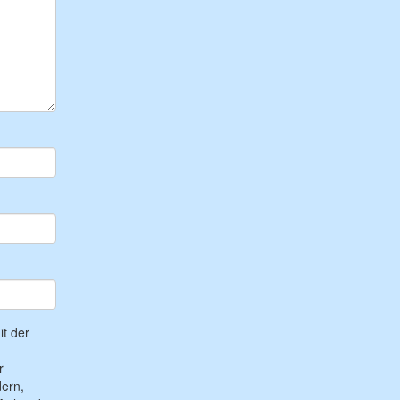
t der
r
ern,