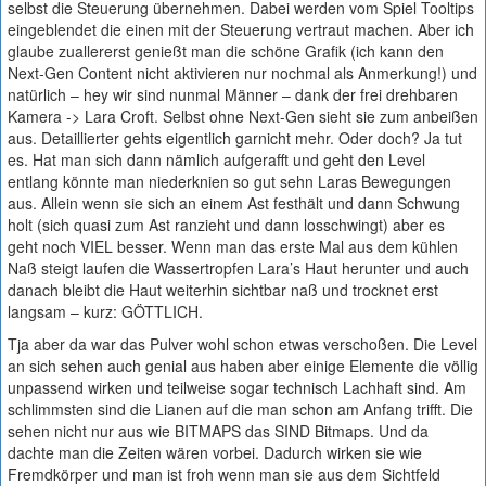
selbst die Steuerung übernehmen. Dabei werden vom Spiel Tooltips
eingeblendet die einen mit der Steuerung vertraut machen. Aber ich
glaube zuallererst genießt man die schöne Grafik (ich kann den
Next-Gen Content nicht aktivieren nur nochmal als Anmerkung!) und
natürlich – hey wir sind nunmal Männer – dank der frei drehbaren
Kamera -> Lara Croft. Selbst ohne Next-Gen sieht sie zum anbeißen
aus. Detaillierter gehts eigentlich garnicht mehr. Oder doch? Ja tut
es. Hat man sich dann nämlich aufgerafft und geht den Level
entlang könnte man niederknien so gut sehn Laras Bewegungen
aus. Allein wenn sie sich an einem Ast festhält und dann Schwung
holt (sich quasi zum Ast ranzieht und dann losschwingt) aber es
geht noch VIEL besser. Wenn man das erste Mal aus dem kühlen
Naß steigt laufen die Wassertropfen Lara’s Haut herunter und auch
danach bleibt die Haut weiterhin sichtbar naß und trocknet erst
langsam – kurz: GÖTTLICH.
Tja aber da war das Pulver wohl schon etwas verschoßen. Die Level
an sich sehen auch genial aus haben aber einige Elemente die völlig
unpassend wirken und teilweise sogar technisch Lachhaft sind. Am
schlimmsten sind die Lianen auf die man schon am Anfang trifft. Die
sehen nicht nur aus wie BITMAPS das SIND Bitmaps. Und da
dachte man die Zeiten wären vorbei. Dadurch wirken sie wie
Fremdkörper und man ist froh wenn man sie aus dem Sichtfeld