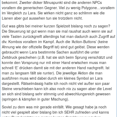
bekommt. Zweiter dicker Minuspunkt sind die anderen NPCs
vorallem die generischen Gegner. Viel zu wenig Polygone…vorallem
im Vergleich zu Lara. Sie wirken nicht ganz so schlimm wie die
Lianen aber gut aussehen tun sie trotzdem nicht.
Gut was gibts bei meiner kurzen Spielzeit bislang noch zu sagen?
Die Steuerung ist gut wenn man sie mal raushat auch wenn sie auf
viele Tasten zurückgreift allerdings hat man dadurch auch Zugriff auf
div. Kombos vorallem im Kampf. Auch die ‘Action-Buttons’ (keine
Ahnung wie der offizielle Begriff ist) sind gut gelöst. Diese werden
gebraucht wenn Lara bestimmte Sachen ausführt die unter
Zeitdruck geschehen (z.B. hat sie sich beim Sprung verschätzt und
konnte den Vorsprung nur mit einer Hand erwischen muss man
schnell ‘E’ drücken damit sie mit der anderen Hand nachgreift. Ist
man zu langsam fällt sie runter). Die jeweilige Aktion die man
ausführen muss wird dabei durch ein kleines Symbol an Lara
dargestellt. Rätselmässig hatte ich noch nicht viel außer son paar
Steine verschieben kann ich also noch nix zu sagen aber die Level
an sich sind bislang sehr stimmig und abwechlungsreich gewesen
(springen & kämpfen in guter Mischung).
Soviel zu dem was mir gerade einfällt. Wie gesagt habe ja noch
nicht viel gespielt aber bislang bin ich SEHR zufrieden und kanns