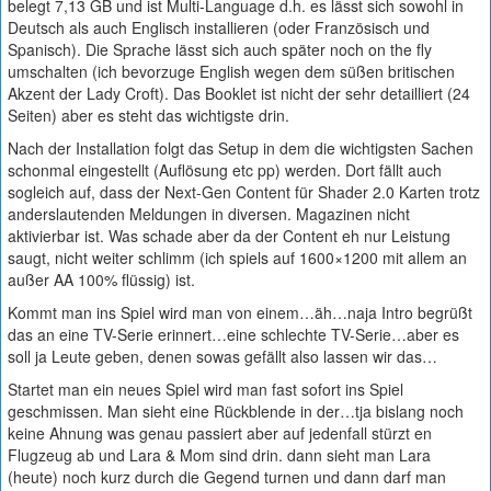
belegt 7,13 GB und ist Multi-Language d.h. es lässt sich sowohl in
Deutsch als auch Englisch installieren (oder Französisch und
Spanisch). Die Sprache lässt sich auch später noch on the fly
umschalten (ich bevorzuge English wegen dem süßen britischen
Akzent der Lady Croft). Das Booklet ist nicht der sehr detailliert (24
Seiten) aber es steht das wichtigste drin.
Nach der Installation folgt das Setup in dem die wichtigsten Sachen
schonmal eingestellt (Auflösung etc pp) werden. Dort fällt auch
sogleich auf, dass der Next-Gen Content für Shader 2.0 Karten trotz
anderslautenden Meldungen in diversen. Magazinen nicht
aktivierbar ist. Was schade aber da der Content eh nur Leistung
saugt, nicht weiter schlimm (ich spiels auf 1600×1200 mit allem an
außer AA 100% flüssig) ist.
Kommt man ins Spiel wird man von einem…äh…naja Intro begrüßt
das an eine TV-Serie erinnert…eine schlechte TV-Serie…aber es
soll ja Leute geben, denen sowas gefällt also lassen wir das…
Startet man ein neues Spiel wird man fast sofort ins Spiel
geschmissen. Man sieht eine Rückblende in der…tja bislang noch
keine Ahnung was genau passiert aber auf jedenfall stürzt en
Flugzeug ab und Lara & Mom sind drin. dann sieht man Lara
(heute) noch kurz durch die Gegend turnen und dann darf man