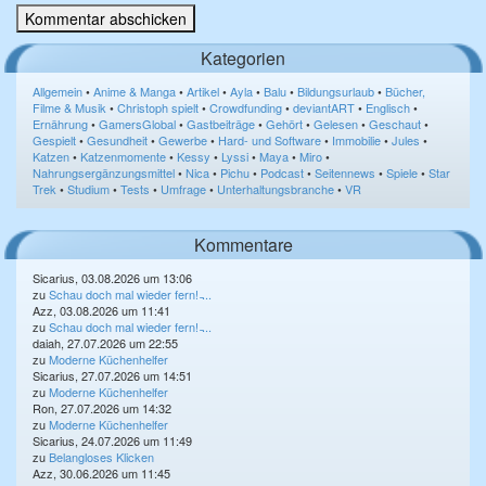
Kategorien
Allgemein
•
Anime & Manga
•
Artikel
•
Ayla
•
Balu
•
Bildungsurlaub
•
Bücher,
Filme & Musik
•
Christoph spielt
•
Crowdfunding
•
deviantART
•
Englisch
•
Ernährung
•
GamersGlobal
•
Gastbeiträge
•
Gehört
•
Gelesen
•
Geschaut
•
Gespielt
•
Gesundheit
•
Gewerbe
•
Hard- und Software
•
Immobilie
•
Jules
•
Katzen
•
Katzenmomente
•
Kessy
•
Lyssi
•
Maya
•
Miro
•
Nahrungsergänzungsmittel
•
Nica
•
Pichu
•
Podcast
•
Seitennews
•
Spiele
•
Star
Trek
•
Studium
•
Tests
•
Umfrage
•
Unterhaltungsbranche
•
VR
Kommentare
Sicarius, 03.08.2026 um 13:06
zu
Schau doch mal wieder fern! ̵...
Azz, 03.08.2026 um 11:41
zu
Schau doch mal wieder fern! ̵...
daiah, 27.07.2026 um 22:55
zu
Moderne Küchenhelfer
Sicarius, 27.07.2026 um 14:51
zu
Moderne Küchenhelfer
Ron, 27.07.2026 um 14:32
zu
Moderne Küchenhelfer
Sicarius, 24.07.2026 um 11:49
zu
Belangloses Klicken
Azz, 30.06.2026 um 11:45