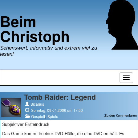
Beim
Christoph
Sehenswert, informativ und extrem viel zu
lesen!
Navig
umsch
Tomb Raider: Legend
Sicarius
Sonntag, 09.04.2006 um 17:50
Zu den Kommentaren
,
Gespielt
Spiele
Subjektiver Ersteindruck
Das Game kommt in einer DVD-Hülle, die eine DVD enthält. Es