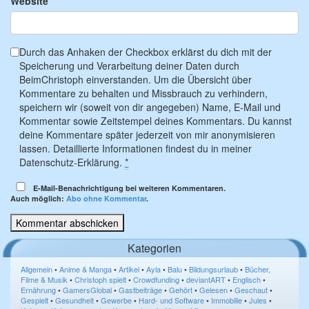
Website
Durch das Anhaken der Checkbox erklärst du dich mit der
Speicherung und Verarbeitung deiner Daten durch
BeimChristoph einverstanden. Um die Übersicht über
Kommentare zu behalten und Missbrauch zu verhindern,
speichern wir (soweit von dir angegeben) Name, E-Mail und
Kommentar sowie Zeitstempel deines Kommentars. Du kannst
deine Kommentare später jederzeit von mir anonymisieren
lassen. Detaillierte Informationen findest du in meiner
Datenschutz-Erklärung.
*
E-Mail-Benachrichtigung bei weiteren Kommentaren.
Auch möglich:
Abo ohne Kommentar
.
Kategorien
Allgemein
•
Anime & Manga
•
Artikel
•
Ayla
•
Balu
•
Bildungsurlaub
•
Bücher,
Filme & Musik
•
Christoph spielt
•
Crowdfunding
•
deviantART
•
Englisch
•
Ernährung
•
GamersGlobal
•
Gastbeiträge
•
Gehört
•
Gelesen
•
Geschaut
•
Gespielt
•
Gesundheit
•
Gewerbe
•
Hard- und Software
•
Immobilie
•
Jules
•