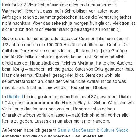
funktioniert? Vielleicht müssen die mich erst neu anlernen :).
Wahrscheinlicher ist, dass mein Schreibtisch vor lauter neuen
Aufträgen schon zusammengebrochen ist, da die Vertretung sicher
nicht nachkam. Aber das sehe ich ja morgen früh gleich. Melotron ist
sicher auch froh mich wieder ständig belästigen zu können :).
Soviel dazu. Ich sehe gerade, dass der Counter links nach über 5
1/2 Jahren endlich die 100.000 Hits überschritten hat. Cool :). Die
üblichen Dankesworte schenk ich mir, ihr kennt sie ja zu Genüge
und für Statistiken habe ich gerade keine Lust. Komme nämlich
direkt aus der Hauptstadt des Reiches Myrtana. Hatte eine Audienz
beim König – nachdem ich die ganze Stadt von Orks gesäubert hab.
Hat nicht einmal “Danke!” gesagt der Idiot. Sieht das wohl als
selbstverständlich an, dass der vermutliche Avatar Innos so was
macht. Pah. Nicht nur Lee will dich Tod sehen, Rhobar!
In
Diablo II
bin ich gestern auch endlich Level 87 geworden. Diablo
II? Ja, dass urururururururalte Hack ‘n Slay da. Schon Wahnsinn wie
viele Leute das immer noch zocken. Rondrer hat ja seinen
Charakter wieder verfallen lassen – natürlich ohne mir vorher alle
Items zu geben. Lässt sich nun aber nicht mehr ändern.
Außerdem habe ich gestern
Sam & Max Season I: Culture Shock
erstanden und gleich durchgespielt. Das Spiel ist ein