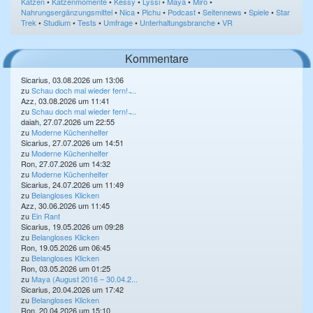
Katzen
•
Katzenmomente
•
Kessy
•
Lyssi
•
Maya
•
Miro
•
Nahrungsergänzungsmittel
•
Nica
•
Pichu
•
Podcast
•
Seitennews
•
Spiele
•
Star
Trek
•
Studium
•
Tests
•
Umfrage
•
Unterhaltungsbranche
•
VR
Kommentare
Sicarius, 03.08.2026 um 13:06
zu
Schau doch mal wieder fern! ̵...
Azz, 03.08.2026 um 11:41
zu
Schau doch mal wieder fern! ̵...
daiah, 27.07.2026 um 22:55
zu
Moderne Küchenhelfer
Sicarius, 27.07.2026 um 14:51
zu
Moderne Küchenhelfer
Ron, 27.07.2026 um 14:32
zu
Moderne Küchenhelfer
Sicarius, 24.07.2026 um 11:49
zu
Belangloses Klicken
Azz, 30.06.2026 um 11:45
zu
Ein Rant
Sicarius, 19.05.2026 um 09:28
zu
Belangloses Klicken
Ron, 19.05.2026 um 06:45
zu
Belangloses Klicken
Ron, 03.05.2026 um 01:25
zu
Maya (August 2016 – 30.04.2...
Sicarius, 20.04.2026 um 17:42
zu
Belangloses Klicken
Ron, 20.04.2026 um 15:10