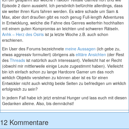
Episode 2 dann aussieht. Ich persönlich befürchte allerdings, dass
sie weiter ihren Kurs fahren werden. Es wäre schade um Sam &
Max, aber dort draußen gibt es noch genug Full-length Adventures
in Entwicklung, welche die Fahne des Genres weiterhin hochhalten
mit einem guten Kompromiss an leichten und schweren Rätseln.
Anhk – Herz des Osiris
ist ja letzte Woche z.B. auch schon
erschienen.
Ein User des Forums bezeichnete
meine Aussagen
(ich gebe zu,
etwas aggressiv formuliert) übrigens als
elitäre Ansichten
(der Rest
des
Threads
ist natürlich auch interessant). Vielleicht hat er Recht
(obwohl mir mittlerweile einige Leute zugestimmt haben). Vielleicht
bin ich einfach schon zu lange Hardcore Gamer um das noch
wirklich Objektiv verstehen zu können aber ist es für einen
Entwickler nicht auch wichtig beide Seiten zu befriedigen um wirklich
erfolgreich zu sein?
In jedem Fall habe ich jetzt erstmal Hunger und lass euch mit diesen
Gedanken alleine. Also, bis demnächst!
12 Kommentare