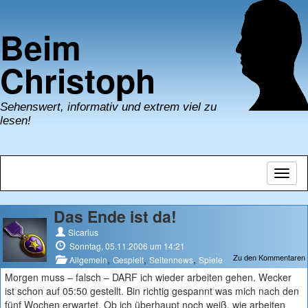
Beim
Christoph
Sehenswert, informativ und extrem viel zu
lesen!
Navig
umsch
Das Ende ist da!
Sicarius
Sonntag, 05.11.2006 um 14:21
Zu den Kommentaren
,
,
,
Allgemein
Gespielt
Seitennews
Spiele
Morgen muss – falsch – DARF ich wieder arbeiten gehen. Wecker
ist schon auf 05:50 gestellt. Bin richtig gespannt was mich nach den
fünf Wochen erwartet. Ob ich überhaupt noch weiß, wie arbeiten