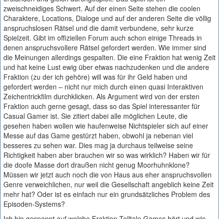
zweischneidiges Schwert. Auf der einen Seite stehen die coolen
Charaktere, Locations, Dialoge und auf der anderen Seite die völlig
anspruchslosen Rätsel und die damit verbundene, sehr kurze
Spielzeit. Gibt im offiziellen Forum auch schon einige Threads in
denen anspruchsvollere Rätsel gefordert werden. Wie immer sind
die Meinungen allerdings gespalten. Die eine Fraktion hat wenig Zeit
und hat keine Lust ewig über etwas nachzudenken und die andere
Fraktion (zu der ich gehöre) will was für ihr Geld haben und
gefordert werden – nicht nur mich durch einen quasi Interaktiven
Zeichentrickfilm durchklicken. Als Argument wird von der ersten
Fraktion auch gerne gesagt, dass so das Spiel interessanter für
Casual Gamer ist. Sie zitiert dabei alle möglichen Leute, die
gesehen haben wollen wie haufenweise Nichtspieler sich auf einer
Messe auf das Game gestürzt haben, obwohl ja nebenan viel
besseres zu sehen war. Dies mag ja durchaus teilweise seine
Richtigkeit haben aber brauchen wir so was wirklich? Haben wir für
die doofe Masse dort draußen nicht genug Moorhuhnklone?
Müssen wir jetzt auch noch die von Haus aus eher anspruchsvollen
Genre verweichlichen, nur weil die Gesellschaft angeblich keine Zeit
mehr hat? Oder ist es einfach nur ein grundsätzliches Problem des
Episoden-Systems?
Ich bin gespannt auf welche Fraktion Telltale Games hört und wie