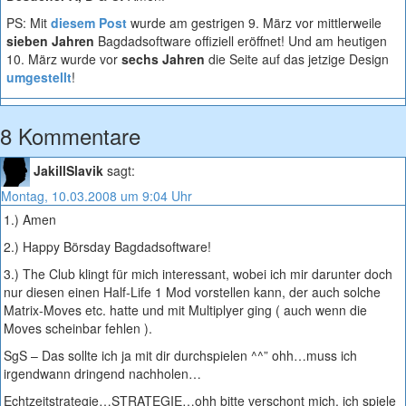
PS: Mit
diesem Post
wurde am gestrigen 9. März vor mittlerweile
sieben Jahren
Bagdadsoftware offiziell eröffnet! Und am heutigen
10. März wurde vor
sechs Jahren
die Seite auf das jetzige Design
umgestellt
!
8 Kommentare
JakillSlavik
sagt:
Montag, 10.03.2008 um 9:04 Uhr
1.) Amen
2.) Happy Börsday Bagdadsoftware!
3.) The Club klingt für mich interessant, wobei ich mir darunter doch
nur diesen einen Half-Life 1 Mod vorstellen kann, der auch solche
Matrix-Moves etc. hatte und mit Multiplyer ging ( auch wenn die
Moves scheinbar fehlen ).
SgS – Das sollte ich ja mit dir durchspielen ^^” ohh…muss ich
irgendwann dringend nachholen…
Echtzeitstrategie…STRATEGIE…ohh bitte verschont mich, ich spiele