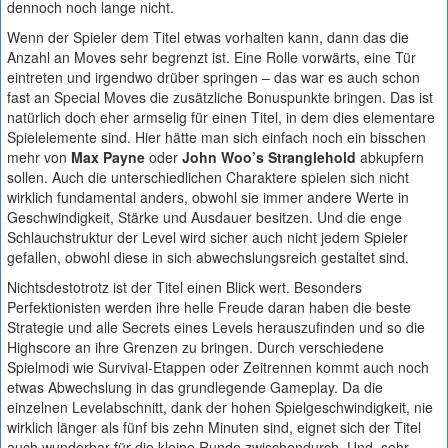
dennoch noch lange nicht.
Wenn der Spieler dem Titel etwas vorhalten kann, dann das die
Anzahl an Moves sehr begrenzt ist. Eine Rolle vorwärts, eine Tür
eintreten und irgendwo drüber springen – das war es auch schon
fast an Special Moves die zusätzliche Bonuspunkte bringen. Das ist
natürlich doch eher armselig für einen Titel, in dem dies elementare
Spielelemente sind. Hier hätte man sich einfach noch ein bisschen
mehr von
Max Payne
oder
John Woo’s Stranglehold
abkupfern
sollen. Auch die unterschiedlichen Charaktere spielen sich nicht
wirklich fundamental anders, obwohl sie immer andere Werte in
Geschwindigkeit, Stärke und Ausdauer besitzen. Und die enge
Schlauchstruktur der Level wird sicher auch nicht jedem Spieler
gefallen, obwohl diese in sich abwechslungsreich gestaltet sind.
Nichtsdestotrotz ist der Titel einen Blick wert. Besonders
Perfektionisten werden ihre helle Freude daran haben die beste
Strategie und alle Secrets eines Levels herauszufinden und so die
Highscore an ihre Grenzen zu bringen. Durch verschiedene
Spielmodi wie Survival-Etappen oder Zeitrennen kommt auch noch
etwas Abwechslung in das grundlegende Gameplay. Da die
einzelnen Levelabschnitt, dank der hohen Spielgeschwindigkeit, nie
wirklich länger als fünf bis zehn Minuten sind, eignet sich der Titel
auch wunderbar für die kleine Runde zwischendurch. Und, sehr