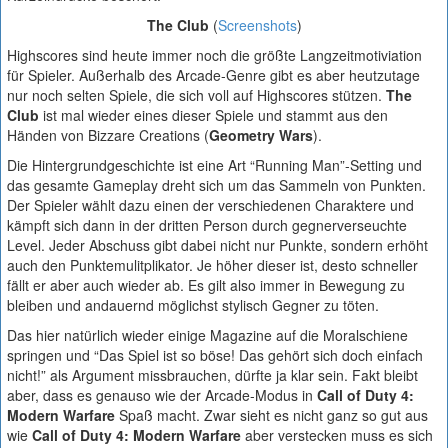
The Club
(
Screenshots
)
Highscores sind heute immer noch die größte Langzeitmotiviation
für Spieler. Außerhalb des Arcade-Genre gibt es aber heutzutage
nur noch selten Spiele, die sich voll auf Highscores stützen.
The
Club
ist mal wieder eines dieser Spiele und stammt aus den
Händen von Bizzare Creations (
Geometry Wars
).
Die Hintergrundgeschichte ist eine Art “Running Man”-Setting und
das gesamte Gameplay dreht sich um das Sammeln von Punkten.
Der Spieler wählt dazu einen der verschiedenen Charaktere und
kämpft sich dann in der dritten Person durch gegnerverseuchte
Level. Jeder Abschuss gibt dabei nicht nur Punkte, sondern erhöht
auch den Punktemulitplikator. Je höher dieser ist, desto schneller
fällt er aber auch wieder ab. Es gilt also immer in Bewegung zu
bleiben und andauernd möglichst stylisch Gegner zu töten.
Das hier natürlich wieder einige Magazine auf die Moralschiene
springen und “Das Spiel ist so böse! Das gehört sich doch einfach
nicht!” als Argument missbrauchen, dürfte ja klar sein. Fakt bleibt
aber, dass es genauso wie der Arcade-Modus in
Call of Duty 4:
Modern Warfare
Spaß macht. Zwar sieht es nicht ganz so gut aus
wie
Call of Duty 4: Modern Warfare
aber verstecken muss es sich