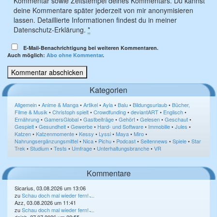
Kommentar sowie Zeitstempel deines Kommentars. Du kannst
deine Kommentare später jederzeit von mir anonymisieren
lassen. Detaillierte Informationen findest du in meiner
Datenschutz-Erklärung.
*
E-Mail-Benachrichtigung bei weiteren Kommentaren.
Auch möglich:
Abo ohne Kommentar
.
Kategorien
Allgemein
•
Anime & Manga
•
Artikel
•
Ayla
•
Balu
•
Bildungsurlaub
•
Bücher,
Filme & Musik
•
Christoph spielt
•
Crowdfunding
•
deviantART
•
Englisch
•
Ernährung
•
GamersGlobal
•
Gastbeiträge
•
Gehört
•
Gelesen
•
Geschaut
•
Gespielt
•
Gesundheit
•
Gewerbe
•
Hard- und Software
•
Immobilie
•
Jules
•
Katzen
•
Katzenmomente
•
Kessy
•
Lyssi
•
Maya
•
Miro
•
Nahrungsergänzungsmittel
•
Nica
•
Pichu
•
Podcast
•
Seitennews
•
Spiele
•
Star
Trek
•
Studium
•
Tests
•
Umfrage
•
Unterhaltungsbranche
•
VR
Kommentare
Sicarius, 03.08.2026 um 13:06
zu
Schau doch mal wieder fern! ̵...
Azz, 03.08.2026 um 11:41
zu
Schau doch mal wieder fern! ̵...