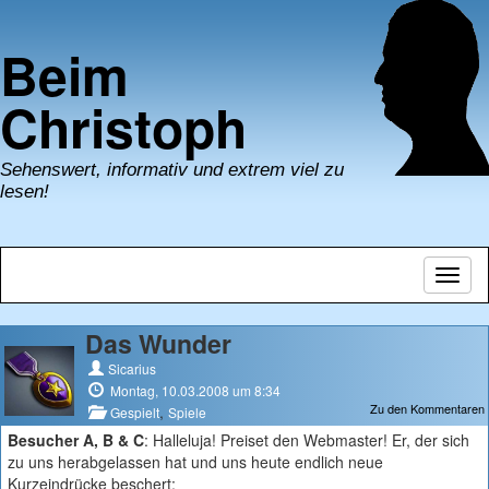
Beim
Christoph
Sehenswert, informativ und extrem viel zu
lesen!
Navig
umsch
Das Wunder
Sicarius
Montag, 10.03.2008 um 8:34
Zu den Kommentaren
,
Gespielt
Spiele
Besucher A, B & C
: Halleluja! Preiset den Webmaster! Er, der sich
zu uns herabgelassen hat und uns heute endlich neue
Kurzeindrücke beschert: