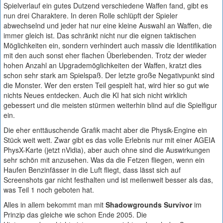
Spielverlauf ein gutes Dutzend verschiedene Waffen fand, gibt es
nun drei Charaktere. In deren Rolle schlüpft der Spieler
abwechselnd und jeder hat nur eine kleine Auswahl an Waffen, die
immer gleich ist. Das schränkt nicht nur die eignen taktischen
Möglichkeiten ein, sondern verhindert auch massiv die Identifikation
mit den auch sonst eher flachen Überlebenden. Trotz der wieder
hohen Anzahl an Upgrademöglichkeiten der Waffen, kratzt dies
schon sehr stark am Spielspaß. Der letzte große Negativpunkt sind
die Monster. Wer den ersten Teil gespielt hat, wird hier so gut wie
nichts Neues entdecken. Auch die KI hat sich nicht wirklich
gebessert und die meisten stürmen weiterhin blind auf die Spielfigur
ein.
Die eher enttäuschende Grafik macht aber die Physik-Engine ein
Stück weit wett. Zwar gibt es das volle Erlebnis nur mit einer AGEIA
PhysX-Karte (jetzt nVidia), aber auch ohne sind die Auswirkungen
sehr schön mit anzusehen. Was da die Fetzen fliegen, wenn ein
Haufen Benzinfässer in die Luft fliegt, dass lässt sich auf
Screenshots gar nicht festhalten und ist meilenweit besser als das,
was Teil 1 noch geboten hat.
Alles in allem bekommt man mit
Shadowgrounds Survivor
im
Prinzip das gleiche wie schon Ende 2005. Die