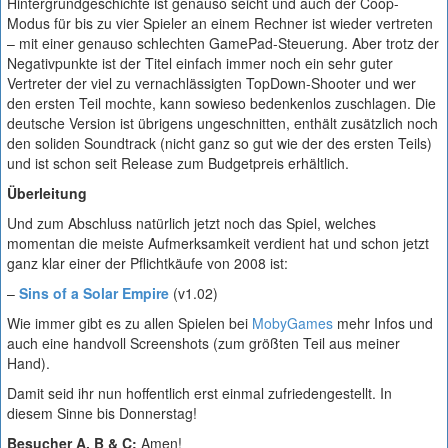
Hintergrundgeschichte ist genauso seicht und auch der Coop-
Modus für bis zu vier Spieler an einem Rechner ist wieder vertreten
– mit einer genauso schlechten GamePad-Steuerung. Aber trotz der
Negativpunkte ist der Titel einfach immer noch ein sehr guter
Vertreter der viel zu vernachlässigten TopDown-Shooter und wer
den ersten Teil mochte, kann sowieso bedenkenlos zuschlagen. Die
deutsche Version ist übrigens ungeschnitten, enthält zusätzlich noch
den soliden Soundtrack (nicht ganz so gut wie der des ersten Teils)
und ist schon seit Release zum Budgetpreis erhältlich.
Überleitung
Und zum Abschluss natürlich jetzt noch das Spiel, welches
momentan die meiste Aufmerksamkeit verdient hat und schon jetzt
ganz klar einer der Pflichtkäufe von 2008 ist:
–
Sins of a Solar Empire
(v1.02)
Wie immer gibt es zu allen Spielen bei
MobyGames
mehr Infos und
auch eine handvoll Screenshots (zum größten Teil aus meiner
Hand).
Damit seid ihr nun hoffentlich erst einmal zufriedengestellt. In
diesem Sinne bis Donnerstag!
Besucher A, B & C:
Amen!