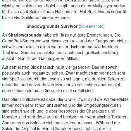
wichtig bei solch einem Spiel, es gibt auch einen Multiplayermodus
für bis zu acht Spieler übers Netz oder im Hot Seat-Modus sogar für
bis zu vier Spieler an einem Rechner.
Shadowgrounds Survivor
(
Screenshots
)
An
Shadowgrounds
habe ich (fast) nur gute Erinnerungen. Die
GamePad-Steuerung war etwas verhunzt und der Endgegner viel zu
schwer aber alles in allem war es erfrischend mal wieder einen
TopDown-Shooter zu spielen, der auch noch grafisch anständig
aussah. Nun ist der Nachfolger erhältlich.
Auf den ersten Blick hat sich nicht viel geändert. Das ist sowohl
positiv als auch negativ zu sehen. Zwar macht es immer noch sehr
viel Spaß sich durch die Levels zu schlagen, die dunklen Ecken zu
erkunden und dutzende von Monster zu schlachten aber es gibt
doch einfach ein paar Dinge, die nicht so toll sind.
Das offensichtlichste ist dabei die Grafik. Zwar sind die Waffeneffekte
immer noch sehr schön anzusehen und die Umgebungstexturen
sind scharf wie eh und je aber besonders die Charaktere und
Monster sind sehr detailarm und besitzen nur vermatschte Texturen.
Aber auch das Spiel an sich musste Feder lassen. Während der
Spieler im Original in einen Charakter geschlüpft ist, der im