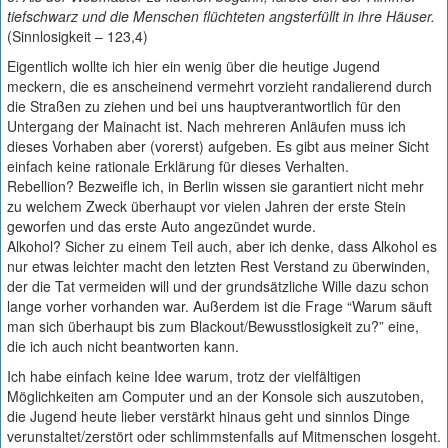
tiefschwarz und die Menschen flüchteten angsterfüllt in ihre Häuser.
(Sinnlosigkeit – 123,4)
Eigentlich wollte ich hier ein wenig über die heutige Jugend
meckern, die es anscheinend vermehrt vorzieht randalierend durch
die Straßen zu ziehen und bei uns hauptverantwortlich für den
Untergang der Mainacht ist. Nach mehreren Anläufen muss ich
dieses Vorhaben aber (vorerst) aufgeben. Es gibt aus meiner Sicht
einfach keine rationale Erklärung für dieses Verhalten.
Rebellion? Bezweifle ich, in Berlin wissen sie garantiert nicht mehr
zu welchem Zweck überhaupt vor vielen Jahren der erste Stein
geworfen und das erste Auto angezündet wurde.
Alkohol? Sicher zu einem Teil auch, aber ich denke, dass Alkohol es
nur etwas leichter macht den letzten Rest Verstand zu überwinden,
der die Tat vermeiden will und der grundsätzliche Wille dazu schon
lange vorher vorhanden war. Außerdem ist die Frage “Warum säuft
man sich überhaupt bis zum Blackout/Bewusstlosigkeit zu?” eine,
die ich auch nicht beantworten kann.
Ich habe einfach keine Idee warum, trotz der vielfältigen
Möglichkeiten am Computer und an der Konsole sich auszutoben,
die Jugend heute lieber verstärkt hinaus geht und sinnlos Dinge
verunstaltet/zerstört oder schlimmstenfalls auf Mitmenschen losgeht.