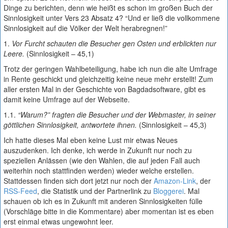
Dinge zu berichten, denn wie heißt es schon im großen Buch der
Sinnlosigkeit unter Vers 23 Absatz 4? “Und er ließ die vollkommene
Sinnlosigkeit auf die Völker der Welt herabregnen!”
1.
Vor Furcht schauten die Besucher gen Osten und erblickten nur
Leere.
(Sinnlosigkeit – 45,1)
Trotz der geringen Wahlbeteiligung, habe ich nun die alte Umfrage
in Rente geschickt und gleichzeitig keine neue mehr erstellt! Zum
aller ersten Mal in der Geschichte von Bagdadsoftware, gibt es
damit keine Umfrage auf der Webseite.
1.1.
“Warum?” fragten die Besucher und der Webmaster, in seiner
göttlichen Sinnlosigkeit, antwortete ihnen.
(Sinnlosigkeit – 45,3)
Ich hatte dieses Mal eben keine Lust mir etwas Neues
auszudenken. Ich denke, ich werde in Zukunft nur noch zu
speziellen Anlässen (wie den Wahlen, die auf jeden Fall auch
weiterhin noch stattfinden werden) wieder welche erstellen.
Stattdessen finden sich dort jetzt nur noch der
Amazon-Link
, der
RSS-Feed
, die Statistik und der Partnerlink zu
Bloggerei
. Mal
schauen ob ich es in Zukunft mit anderen Sinnlosigkeiten fülle
(Vorschläge bitte in die Kommentare) aber momentan ist es eben
erst einmal etwas ungewohnt leer.