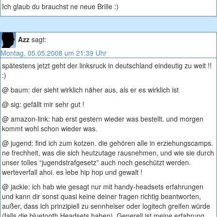
Ich glaub du brauchst ne neue Brille :)
Azz
sagt:
Montag, 05.05.2008 um 21:39 Uhr
spätestens jetzt geht der linksruck in deutschland eindeutig zu weit !!
:)
@ baum: der sieht wirklich näher aus, als er es wirklich ist
@ sig: gefällt mir sehr gut !
@ amazon-link: hab erst gestern wieder was bestellt. und morgen
kommt wohl schon wieder was.
@ jugend: find ich zum kotzen. die gehören alle in erziehungscamps.
ne frechheit, was die sich heutzutage rausnehmen, und wie sie durch
unser tolles “jugendstrafgesetz” auch noch geschützt werden.
werteverfall ahoi. es lebe hip hop und gewalt !
@ jackie: ich hab wie gesagt nur mit handy-headsets erfahrungen
und kann dir sonst quasi keine deiner fragen richtig beantworten,
außer, dass ich prinzipiell zu sennheiser oder logitech greifen würde
(falls die bluetooth Headsets haben). Generell ist meine erfahrung