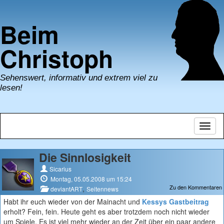
Beim
Christoph
Sehenswert, informativ und extrem viel zu
lesen!
Navig
umsch
Die Sinnlosigkeit
Sicarius
Montag, 05.05.2008 um 15:24
Zu den Kommentaren
,
deviantART
Seitennews
Habt ihr euch wieder von der Mainacht und
Kessys Gastbeitrag
erholt? Fein, fein. Heute geht es aber trotzdem noch nicht wieder
um Spiele. Es ist viel mehr wieder an der Zeit über ein paar andere