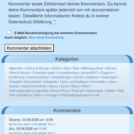
Kommentar sowie Zeitstempel deines Kommentars. Du kannst
deine Kommentare später jederzeit von mir anonymisieren
lassen. Detaillierte Informationen findest du in meiner
Datenschutz-Erklärung.
*
E-Mail-Benachrichtigung bei weiteren Kommentaren.
Auch möglich:
Abo ohne Kommentar
.
Kategorien
Allgemein
•
Anime & Manga
•
Artikel
•
Ayla
•
Balu
•
Bildungsurlaub
•
Bücher,
Filme & Musik
•
Christoph spielt
•
Crowdfunding
•
deviantART
•
Englisch
•
Ernährung
•
GamersGlobal
•
Gastbeiträge
•
Gehört
•
Gelesen
•
Geschaut
•
Gespielt
•
Gesundheit
•
Gewerbe
•
Hard- und Software
•
Immobilie
•
Jules
•
Katzen
•
Katzenmomente
•
Kessy
•
Lyssi
•
Maya
•
Miro
•
Nahrungsergänzungsmittel
•
Nica
•
Pichu
•
Podcast
•
Seitennews
•
Spiele
•
Star
Trek
•
Studium
•
Tests
•
Umfrage
•
Unterhaltungsbranche
•
VR
Kommentare
Sicarius, 03.08.2026 um 13:06
zu
Schau doch mal wieder fern! ̵...
Azz, 03.08.2026 um 11:41
zu
Schau doch mal wieder fern! ̵...