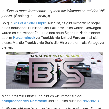
2.
“Dies ist mein Vermächtnis!” sprach der Webmaster und das Volk
jubelte.
(Sinnlosigkeit – 3245,9)
So gut
Sins of a Solar Empire
auch ist, es gibt mittlerweile sogar
einen deutschen Publisher, die Welt dreht sich weiter. Deswegen
wurde es mal wieder Zeit für einen neue Signatur. Nach meinem
Lob im
Kurzeindruck
zu
TrackMania United Forever
, hat sich
dieses Mal die
TrackMania
-Serie die Ehre verdient, als Vorlage zu
dienen:
Mehr Infos zur Entstehung gibt es wie immer auf der
entsprechenden Unterseite
und natürlich auch bei
deviantART
.
3.
Als der Webmaster zu fluchen begann, färbte sich der Himmel