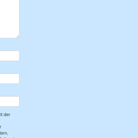
t der
r
ern,