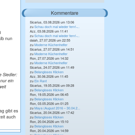
Kommentare
Sicarius, 03.08.2026 um 13:06
zu
Schau doch mal wieder fern! ̵...
Azz, 03.08.2026 um 11:41
i
zu
Schau doch mal wieder fern! ̵...
alb nun
daiah, 27.07.2026 um 22:55
zu
Moderne Küchenhelfer
Sicarius, 27.07.2026 um 14:51
zu
Moderne Küchenhelfer
Ron, 27.07.2026 um 14:32
zu
Moderne Küchenhelfer
Sicarius, 24.07.2026 um 11:49
zu
Belangloses Klicken
 Siedler:
Azz, 30.06.2026 um 11:45
 nur ein
zu
Ein Rant
Sicarius, 19.05.2026 um 09:28
weit
zu
Belangloses Klicken
Ron, 19.05.2026 um 06:45
zu
Belangloses Klicken
Ron, 03.05.2026 um 01:25
zu
Maya (August 2016 – 30.04.2...
g gibt es
Sicarius, 20.04.2026 um 17:42
zeit auch
zu
Belangloses Klicken
Ron, 20.04.2026 um 15:10
zu
Belangloses Klicken
Ron, 20.04.2026 um 14:59