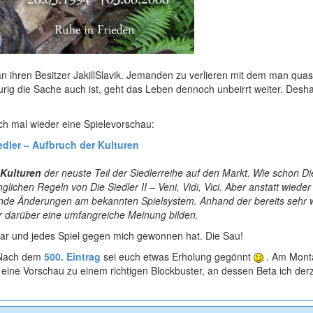
an ihren Besitzer JakillSlavik. Jemanden zu verlieren mit dem man quas
raurig die Sache auch ist, geht das Leben dennoch unbeirrt weiter. Desh
ch mal wieder eine Spielevorschau:
edler – Aufbruch der Kulturen
 Kulturen
der neuste Teil der Siedlerreihe auf den Markt. Wie schon Die
lichen Regeln von Die Siedler II – Veni, Vidi, Vici. Aber anstatt wieder
dende Änderungen am bekannten Spielsystem. Anhand der bereits sehr 
mir darüber eine umfangreiche Meinung bilden.
war und jedes Spiel gegen mich gewonnen hat. Die Sau!
. Nach dem
500. Eintrag
sei euch etwas Erholung gegönnt
. Am Monta
 eine Vorschau zu einem richtigen Blockbuster, an dessen Beta ich der