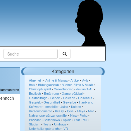
Kategorien
Allgemein
•
Anime & Manga
•
Artikel
•
Ayla
•
Balu
•
Bildungsurlaub
•
Bücher, Filme & Musik
•
Christoph spielt
•
Crowdfunding
•
deviantART
•
 Kommentaren
Englisch
•
Ernährung
•
GamersGlobal
•
 dennoch
Gastbeiträge
•
Gehört
•
Gelesen
•
Geschaut
•
Gespielt
•
Gesundheit
•
Gewerbe
•
Hard- und
Software
•
Immobilie
•
Jules
•
Katzen
•
Katzenmomente
•
Kessy
•
Lyssi
•
Maya
•
Miro
•
Nahrungsergänzungsmittel
•
Nica
•
Pichu
•
Podcast
•
Seitennews
•
Spiele
•
Star Trek
•
Studium
•
Tests
•
Umfrage
•
Unterhaltungsbranche
•
VR