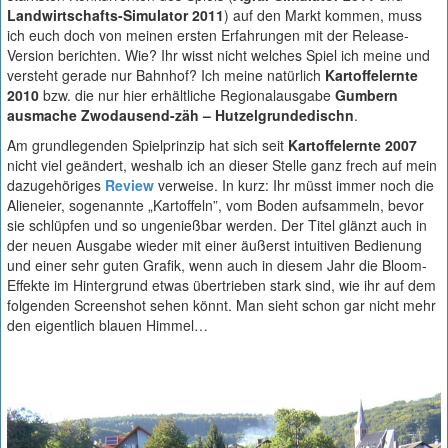
Landwirtschafts-Simulator 2011
) auf den Markt kommen, muss
ich euch doch von meinen ersten Erfahrungen mit der Release-
Version berichten. Wie? Ihr wisst nicht welches Spiel ich meine und
versteht gerade nur Bahnhof? Ich meine natürlich
Kartoffelernte
2010
bzw. die nur hier erhältliche Regionalausgabe
Gumbern
ausmache Zwodausend-zäh – Hutzelgrundedischn
.
Am grundlegenden Spielprinzip hat sich seit
Kartoffelernte 2007
nicht viel geändert, weshalb ich an dieser Stelle ganz frech auf mein
dazugehöriges
Review
verweise. In kurz: Ihr müsst immer noch die
Alieneier, sogenannte „Kartoffeln”, vom Boden aufsammeln, bevor
sie schlüpfen und so ungenießbar werden. Der Titel glänzt auch in
der neuen Ausgabe wieder mit einer äußerst intuitiven Bedienung
und einer sehr guten Grafik, wenn auch in diesem Jahr die Bloom-
Effekte im Hintergrund etwas übertrieben stark sind, wie ihr auf dem
folgenden Screenshot sehen könnt. Man sieht schon gar nicht mehr
den eigentlich blauen Himmel…