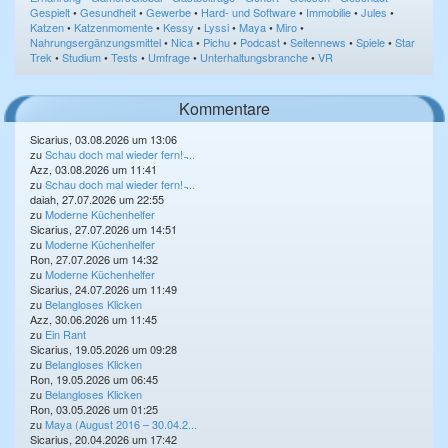
Gespielt
•
Gesundheit
•
Gewerbe
•
Hard- und Software
•
Immobilie
•
Jules
•
Katzen
•
Katzenmomente
•
Kessy
•
Lyssi
•
Maya
•
Miro
•
Nahrungsergänzungsmittel
•
Nica
•
Pichu
•
Podcast
•
Seitennews
•
Spiele
•
Star
Trek
•
Studium
•
Tests
•
Umfrage
•
Unterhaltungsbranche
•
VR
Kommentare
Sicarius, 03.08.2026 um 13:06
zu
Schau doch mal wieder fern! ̵...
Azz, 03.08.2026 um 11:41
zu
Schau doch mal wieder fern! ̵...
daiah, 27.07.2026 um 22:55
zu
Moderne Küchenhelfer
Sicarius, 27.07.2026 um 14:51
zu
Moderne Küchenhelfer
Ron, 27.07.2026 um 14:32
zu
Moderne Küchenhelfer
Sicarius, 24.07.2026 um 11:49
zu
Belangloses Klicken
Azz, 30.06.2026 um 11:45
zu
Ein Rant
Sicarius, 19.05.2026 um 09:28
zu
Belangloses Klicken
Ron, 19.05.2026 um 06:45
zu
Belangloses Klicken
Ron, 03.05.2026 um 01:25
zu
Maya (August 2016 – 30.04.2...
Sicarius, 20.04.2026 um 17:42