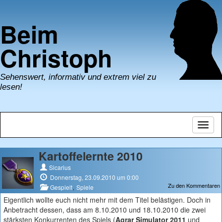
Beim
Christoph
Sehenswert, informativ und extrem viel zu
lesen!
Navig
umsch
Kartoffelernte 2010
Sicarius
Donnerstag, 23.09.2010 um 0:00
Zu den Kommentaren
,
Gespielt
Spiele
Eigentlich wollte euch nicht mehr mit dem Titel belästigen. Doch in
Anbetracht dessen, dass am 8.10.2010 und 18.10.2010 die zwei
stärksten Konkurrenten des Spiels (
Agrar Simulator 2011
und