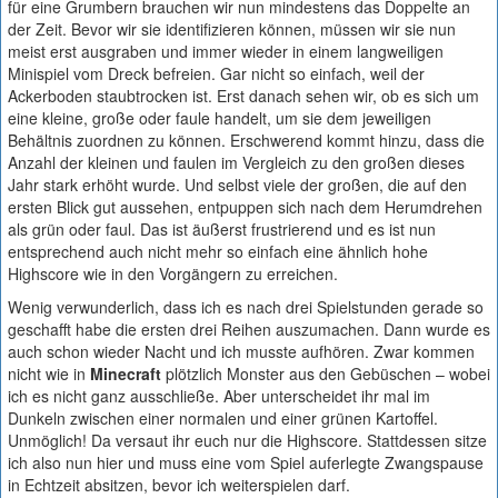
für eine Grumbern brauchen wir nun mindestens das Doppelte an
der Zeit. Bevor wir sie identifizieren können, müssen wir sie nun
meist erst ausgraben und immer wieder in einem langweiligen
Minispiel vom Dreck befreien. Gar nicht so einfach, weil der
Ackerboden staubtrocken ist. Erst danach sehen wir, ob es sich um
eine kleine, große oder faule handelt, um sie dem jeweiligen
Behältnis zuordnen zu können. Erschwerend kommt hinzu, dass die
Anzahl der kleinen und faulen im Vergleich zu den großen dieses
Jahr stark erhöht wurde. Und selbst viele der großen, die auf den
ersten Blick gut aussehen, entpuppen sich nach dem Herumdrehen
als grün oder faul. Das ist äußerst frustrierend und es ist nun
entsprechend auch nicht mehr so einfach eine ähnlich hohe
Highscore wie in den Vorgängern zu erreichen.
Wenig verwunderlich, dass ich es nach drei Spielstunden gerade so
geschafft habe die ersten drei Reihen auszumachen. Dann wurde es
auch schon wieder Nacht und ich musste aufhören. Zwar kommen
nicht wie in
Minecraft
plötzlich Monster aus den Gebüschen – wobei
ich es nicht ganz ausschließe. Aber unterscheidet ihr mal im
Dunkeln zwischen einer normalen und einer grünen Kartoffel.
Unmöglich! Da versaut ihr euch nur die Highscore. Stattdessen sitze
ich also nun hier und muss eine vom Spiel auferlegte Zwangspause
in Echtzeit absitzen, bevor ich weiterspielen darf.