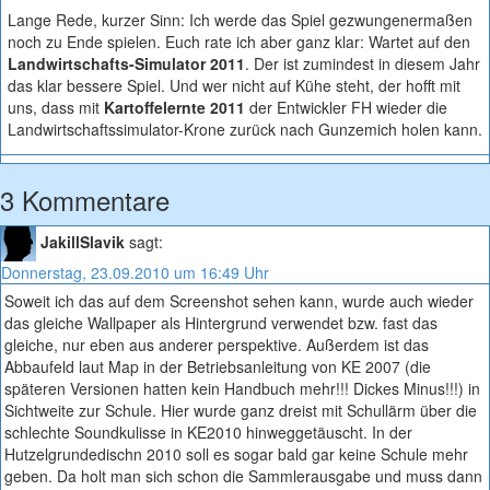
Lange Rede, kurzer Sinn: Ich werde das Spiel gezwungenermaßen
noch zu Ende spielen. Euch rate ich aber ganz klar: Wartet auf den
Landwirtschafts-Simulator 2011
. Der ist zumindest in diesem Jahr
das klar bessere Spiel. Und wer nicht auf Kühe steht, der hofft mit
uns, dass mit
Kartoffelernte 2011
der Entwickler FH wieder die
Landwirtschaftssimulator-Krone zurück nach Gunzemich holen kann.
3 Kommentare
JakillSlavik
sagt:
Donnerstag, 23.09.2010 um 16:49 Uhr
Soweit ich das auf dem Screenshot sehen kann, wurde auch wieder
das gleiche Wallpaper als Hintergrund verwendet bzw. fast das
gleiche, nur eben aus anderer perspektive. Außerdem ist das
Abbaufeld laut Map in der Betriebsanleitung von KE 2007 (die
späteren Versionen hatten kein Handbuch mehr!!! Dickes Minus!!!) in
Sichtweite zur Schule. Hier wurde ganz dreist mit Schullärm über die
schlechte Soundkulisse in KE2010 hinweggetäuscht. In der
Hutzelgrundedischn 2010 soll es sogar bald gar keine Schule mehr
geben. Da holt man sich schon die Sammlerausgabe und muss dann