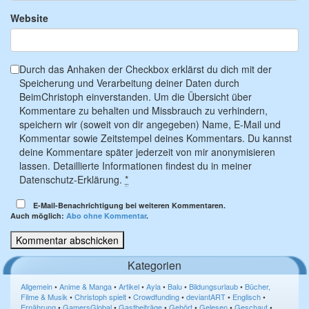
Website
Durch das Anhaken der Checkbox erklärst du dich mit der
Speicherung und Verarbeitung deiner Daten durch
BeimChristoph einverstanden. Um die Übersicht über
Kommentare zu behalten und Missbrauch zu verhindern,
speichern wir (soweit von dir angegeben) Name, E-Mail und
Kommentar sowie Zeitstempel deines Kommentars. Du kannst
deine Kommentare später jederzeit von mir anonymisieren
lassen. Detaillierte Informationen findest du in meiner
Datenschutz-Erklärung.
*
E-Mail-Benachrichtigung bei weiteren Kommentaren.
Auch möglich:
Abo ohne Kommentar
.
Kategorien
Allgemein
•
Anime & Manga
•
Artikel
•
Ayla
•
Balu
•
Bildungsurlaub
•
Bücher,
Filme & Musik
•
Christoph spielt
•
Crowdfunding
•
deviantART
•
Englisch
•
Ernährung
•
GamersGlobal
•
Gastbeiträge
•
Gehört
•
Gelesen
•
Geschaut
•