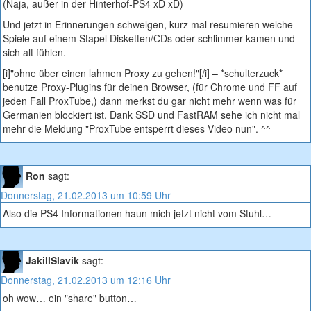
(Naja, außer in der Hinterhof-PS4 xD xD)
Und jetzt in Erinnerungen schwelgen, kurz mal resumieren welche
Spiele auf einem Stapel Disketten/CDs oder schlimmer kamen und
sich alt fühlen.
[i]"ohne über einen lahmen Proxy zu gehen!"[/i] – *schulterzuck*
benutze Proxy-Plugins für deinen Browser, (für Chrome und FF auf
jeden Fall ProxTube,) dann merkst du gar nicht mehr wenn was für
Germanien blockiert ist. Dank SSD und FastRAM sehe ich nicht mal
mehr die Meldung "ProxTube entsperrt dieses Video nun". ^^
Ron
sagt:
Donnerstag, 21.02.2013 um 10:59 Uhr
Also die PS4 Informationen haun mich jetzt nicht vom Stuhl…
JakillSlavik
sagt:
Donnerstag, 21.02.2013 um 12:16 Uhr
oh wow… ein "share" button…