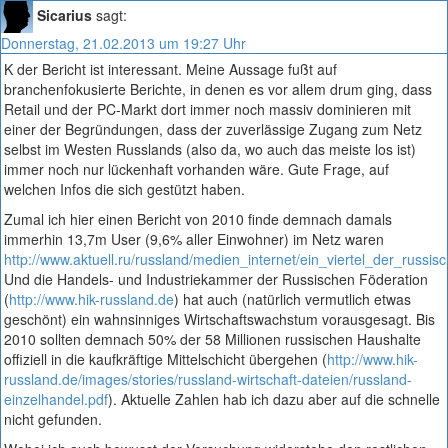
Sicarius
sagt:
Donnerstag, 21.02.2013 um 19:27 Uhr
K der Bericht ist interessant. Meine Aussage fußt auf
branchenfokusierte Berichte, in denen es vor allem drum ging, dass
Retail und der PC-Markt dort immer noch massiv dominieren mit
einer der Begründungen, dass der zuverlässige Zugang zum Netz
selbst im Westen Russlands (also da, wo auch das meiste los ist)
immer noch nur lückenhaft vorhanden wäre. Gute Frage, auf
welchen Infos die sich gestützt haben.
Zumal ich hier einen Bericht von 2010 finde demnach damals
immerhin 13,7m User (9,6% aller Einwohner) im Netz waren
http://www.aktuell.ru/russland/medien_internet/ein_viertel_der_russi
Und die Handels- und Industriekammer der Russischen Föderation
(
http://www.hik-russland.de
) hat auch (natürlich vermutlich etwas
geschönt) ein wahnsinniges Wirtschaftswachstum vorausgesagt. Bis
2010 sollten demnach 50% der 58 Millionen russischen Haushalte
offiziell in die kaufkräftige Mittelschicht übergehen (
http://www.hik-
russland.de/images/stories/russland-wirtschaft-dateien/russland-
einzelhandel.pdf
). Aktuelle Zahlen hab ich dazu aber auf die schnelle
nicht gefunden.