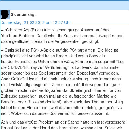
Sicarius
sagt:
Donnerstag, 21.02.2013 um 12:37 Uhr
– "Gibt’s en App/Plugin für" ist keine gültige Antwort auf das
YouTube-Problem. Damit wird die Zensur als normal akzeptiert und
das eigentliche Thema in die Vergessenheit gedrängt.
– Gaiki soll also PS1-3-Spiele auf die PS4 streamen. Die Idee ist
prinzipiell nicht verkehrt keine Frage. Und wenn Sony ein
kundenfreundliches Unternehmen wäre, könnte man sogar mit "Leg
die CD/DVD/Blu-ray zur Verifizierung ins Laufwerk, dann kannste
sogar kostenlos das Spiel streamen" den Doppelkauf vermeiden.
Aber Gaiki/OnLive sind einfach meiner Meinung nach immer noch
nicht vollständig ausgereift. Zum einen natürlich wegen dem ganz
großen Problem der verfügbaren Bandbreite (nicht immer nur von
Zuhause ausgehen, auch mal an die aufstrebenden Märkte wie
Brasilien oder Russland denken!), aber auch das Thema Input-Lag
ist bei beiden Firmen noch weit davon entfernt richtig gut gelöst zu
sein. Wobei sich da unser Dod vermutlich besser auskennt.
Ach und das größte Problem an der Sache hätte ich fast vergessen:
Erneut liegt es in der Hand des Herstellers, welche alten Spiele wir