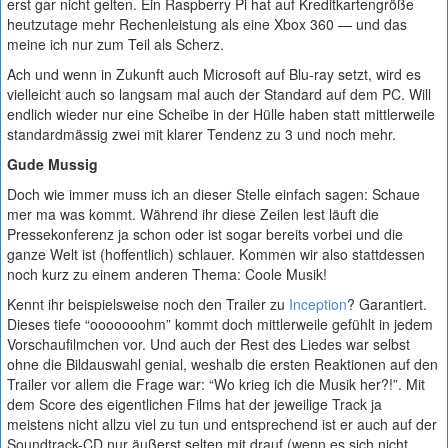
erst gar nicht gelten. Ein Raspberry Pi hat auf Kreditkartengröße
heutzutage mehr Rechenleistung als eine Xbox 360 — und das
meine ich nur zum Teil als Scherz.
Ach und wenn in Zukunft auch Microsoft auf Blu-ray setzt, wird es
vielleicht auch so langsam mal auch der Standard auf dem PC. Will
endlich wieder nur eine Scheibe in der Hülle haben statt mittlerweile
standardmässig zwei mit klarer Tendenz zu 3 und noch mehr.
Gude Mussig
Doch wie immer muss ich an dieser Stelle einfach sagen: Schaue
mer ma was kommt. Während ihr diese Zeilen lest läuft die
Pressekonferenz ja schon oder ist sogar bereits vorbei und die
ganze Welt ist (hoffentlich) schlauer. Kommen wir also stattdessen
noch kurz zu einem anderen Thema: Coole Musik!
Kennt ihr beispielsweise noch den Trailer zu
Inception
? Garantiert.
Dieses tiefe “ooooooohm” kommt doch mittlerweile gefühlt in jedem
Vorschaufilmchen vor. Und auch der Rest des Liedes war selbst
ohne die Bildauswahl genial, weshalb die ersten Reaktionen auf den
Trailer vor allem die Frage war: “Wo krieg ich die Musik her?!”. Mit
dem Score des eigentlichen Films hat der jeweilige Track ja
meistens nicht allzu viel zu tun und entsprechend ist er auch auf der
Soundtrack-CD nur äußerst selten mit drauf (wenn es sich nicht