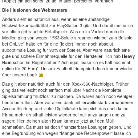
(Apple) einfach schon zu tief in allen Bereichen verankert.
Die Illusionen des Webmasters
Anders sieht es natürlich aus, wenn es eine anständige
Rückwärtskompatibilität zur PlayStation 3 gibt. Und damit meine ich
vor allem gebrauchte Retailspiele. Was da im Vorfeld durch die
Medien ging von wegen “PS3-Spiele streamen wie bei zum Beispiel
bei OnLive” halte ich für eine (leider) immer noch absolut
suboptimale Lösung für 90% der Spieler. Aber wäre natürlich eine
gute und sichere Einnahmequelle für den Hersteller. “Ich hab
Heavy
Rain
schon im Regal stehen? Ach egal, lease ich es halt nochmal
online für 20 Euro”. Unsere Faulheit triumphiert doch immer wieder
über unsere Logik
.
Das gilt aber natürlich auch für den Xbox-360-Nachfolger. Früher
ging das vielleicht noch einfach mal über Nacht die komplette
Spielsammlung “nutzlos” zu machen. Da waren auch noch weniger
Leute betroffen. Aber vor allem dank mittlerweile stark vorhandener
Accountbindung und vieler Digitalkäufe kann sich das doch keine
Firma mehr ernsthaft leisten wieder bei null anzufangen und zu
sagen: Hier, deinen alten Kram kannste jetzt auf den Müll
schmeißen. Da muss es doch finanzierbare Lösungen geben. Und
eine Begründung von wegen “Mangelnde Rechenpower” lasse ich