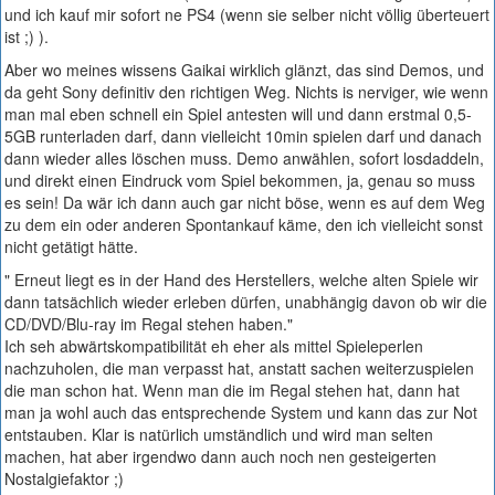
und ich kauf mir sofort ne PS4 (wenn sie selber nicht völlig überteuert
ist ;) ).
Aber wo meines wissens Gaikai wirklich glänzt, das sind Demos, und
da geht Sony definitiv den richtigen Weg. Nichts is nerviger, wie wenn
man mal eben schnell ein Spiel antesten will und dann erstmal 0,5-
5GB runterladen darf, dann vielleicht 10min spielen darf und danach
dann wieder alles löschen muss. Demo anwählen, sofort losdaddeln,
und direkt einen Eindruck vom Spiel bekommen, ja, genau so muss
es sein! Da wär ich dann auch gar nicht böse, wenn es auf dem Weg
zu dem ein oder anderen Spontankauf käme, den ich vielleicht sonst
nicht getätigt hätte.
" Erneut liegt es in der Hand des Herstellers, welche alten Spiele wir
dann tatsächlich wieder erleben dürfen, unabhängig davon ob wir die
CD/DVD/Blu-ray im Regal stehen haben."
Ich seh abwärtskompatibilität eh eher als mittel Spieleperlen
nachzuholen, die man verpasst hat, anstatt sachen weiterzuspielen
die man schon hat. Wenn man die im Regal stehen hat, dann hat
man ja wohl auch das entsprechende System und kann das zur Not
entstauben. Klar is natürlich umständlich und wird man selten
machen, hat aber irgendwo dann auch noch nen gesteigerten
Nostalgiefaktor ;)