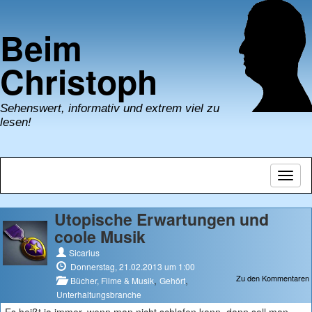
Beim
Christoph
Sehenswert, informativ und extrem viel zu
lesen!
Navig
umsch
Utopische Erwartungen und
coole Musik
Sicarius
Donnerstag, 21.02.2013 um 1:00
Zu den Kommentaren
,
,
Bücher, Filme & Musik
Gehört
Unterhaltungsbranche