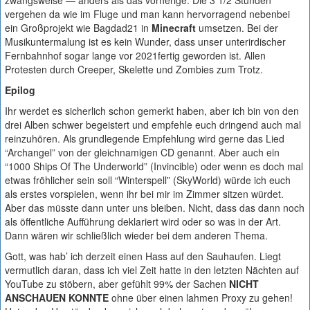
zwangsweise — anders als das vorherige. Die 3 1/2 Stunden
vergehen da wie im Fluge und man kann hervorragend nebenbei
ein Großprojekt wie Bagdad21 in
Minecraft
umsetzen. Bei der
Musikuntermalung ist es kein Wunder, dass unser unterirdischer
Fernbahnhof sogar lange vor 2021fertig geworden ist. Allen
Protesten durch Creeper, Skelette und Zombies zum Trotz.
Epilog
Ihr werdet es sicherlich schon gemerkt haben, aber ich bin von den
drei Alben schwer begeistert und empfehle euch dringend auch mal
reinzuhören. Als grundlegende Empfehlung wird gerne das Lied
“Archangel” von der gleichnamigen CD genannt. Aber auch ein
“1000 Ships Of The Underworld” (Invincible) oder wenn es doch mal
etwas fröhlicher sein soll “Winterspell” (SkyWorld) würde ich euch
als erstes vorspielen, wenn ihr bei mir im Zimmer sitzen würdet.
Aber das müsste dann unter uns bleiben. Nicht, dass das dann noch
als öffentliche Aufführung deklariert wird oder so was in der Art.
Dann wären wir schließlich wieder bei dem anderen Thema.
Gott, was hab’ ich derzeit einen Hass auf den Sauhaufen. Liegt
vermutlich daran, dass ich viel Zeit hatte in den letzten Nächten auf
YouTube zu stöbern, aber gefühlt 99% der Sachen
NICHT
ANSCHAUEN KONNTE
ohne über einen lahmen Proxy zu gehen!