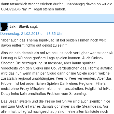
dann tatsächlich wieder erleben dürfen, unabhängig davon ob wir die
CD/DVD/Blu-ray im Regal stehen haben.
JakillSlavik
sagt:
Donnerstag, 21.02.2013 um 13:35 Uhr
"aber auch das Thema Input-Lag ist bei beiden Firmen noch weit
davon entfernt richtig gut gelöst zu sein."
Also ich hab damals als onLive bei uns noch verfügbar war mit der 6k
Leitung in KO ohne größere Lags spielen können. Auch Online-
Shooter. Die Verzögerung ist messbar, aber kaum spürbar,
Videotests von den Clerks und Co. verdeutlichen das. Richtig auffällig
wird das nur, wenn man per Cloud dann online Spiele spielt, welche
zusätzlich regional unabhängiges Peer-to-Peer verwenden. Aber das
Problem ist bei ordentlichen Spielen Dank eines Regionen-Filters
meist ohne Proxy-Mitspieler nicht mehr anzutreffen. Folglich ist InPut-
Delay imho kein ernsthaftes Problem vom Streaming.
Das Bezahlsystem und die Preise bei Onlive sind auch ziemlich nice
und zum Großteil war es damals günstiger als die Steamdeals. Vor
allem halt toll (grad nachgeschaut) sind meine alten Einkäufe noch