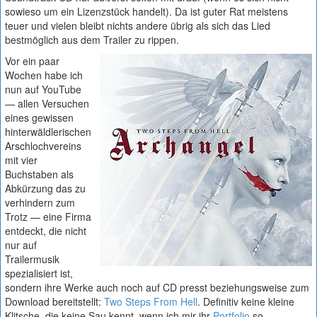
sowieso um ein Lizenzstück handelt). Da ist guter Rat meistens
teuer und vielen bleibt nichts andere übrig als sich das Lied
bestmöglich aus dem Trailer zu rippen.
Vor ein paar
Wochen habe ich
nun auf YouTube
— allen Versuchen
eines gewissen
hinterwäldlerischen
Arschlochvereins
mit vier
Buchstaben als
Abkürzung das zu
verhindern zum
Trotz — eine Firma
entdeckt, die nicht
nur auf
Trailermusik
spezialisiert ist,
sondern ihre Werke auch noch auf CD presst beziehungsweise zum
Download bereitstellt:
Two Steps From Hell
. Definitiv keine kleine
Klitsche, die keine Sau kennt, wenn ich mir ihr
Portfolio
so