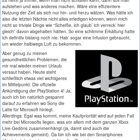
Es heißt ja immer, wenn man nicht schlafen kann, dann soll man
aufstehen und was anderes machen. Wäre eine effizientere
Nutzung der Zeit als sich nur hin- und herzu wälzen. Was hätte ich
also die letzten Nächte nicht alles erledigen können, wenn mich
nicht so triviale Dinge wie “Scheiße, ich glaub’ ich verreck’ hier
gleich” davon abgehalten hätten. So eine schlimme Erkältung hatte
ich definitiv bislang noch nie. Hab’ sogar eine Infusion gebraucht,
um wieder halbwegs Luft zu bekommen.
Aber genug zu meinen
gesundheitlichen Problemen, die
mir mal wieder meinen Urlaub
versaut haben. Heute steht
schließlich etwas viel wichtigeres
im Mittelpunkt: Die offizielle
Ankündigung der PlayStation 4! Ja,
auch ich bin natürlich gespannt
darauf zu erfahren wo Sony die
Latte für Microsoft hinlegt.
Allerdings: Egal was kommt, meine Kaufpriorität wird auf jeden Fall
mehr bei Microsofts liegen, was vor allem mit dem ganzen Xbox
Live-Gedöns zusammenhängt (ja, damit sind auch die
Achievements gemeint). Da bin ich wie bei den Smartphones