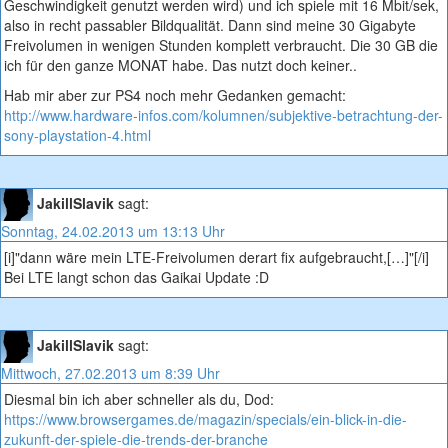
Geschwindigkeit genutzt werden wird) und ich spiele mit 16 Mbit/sek,
also in recht passabler Bildqualität. Dann sind meine 30 Gigabyte
Freivolumen in wenigen Stunden komplett verbraucht. Die 30 GB die
ich für den ganze MONAT habe. Das nutzt doch keiner..
Hab mir aber zur PS4 noch mehr Gedanken gemacht:
http://www.hardware-infos.com/kolumnen/subjektive-betrachtung-der-
sony-playstation-4.html
JakillSlavik
sagt:
Sonntag, 24.02.2013 um 13:13 Uhr
[i]"dann wäre mein LTE-Freivolumen derart fix aufgebraucht,[…]"[/i]
Bei LTE langt schon das Gaikai Update :D
JakillSlavik
sagt:
Mittwoch, 27.02.2013 um 8:39 Uhr
Diesmal bin ich aber schneller als du, Dod:
https://www.browsergames.de/magazin/specials/ein-blick-in-die-
zukunft-der-spiele-die-trends-der-branche