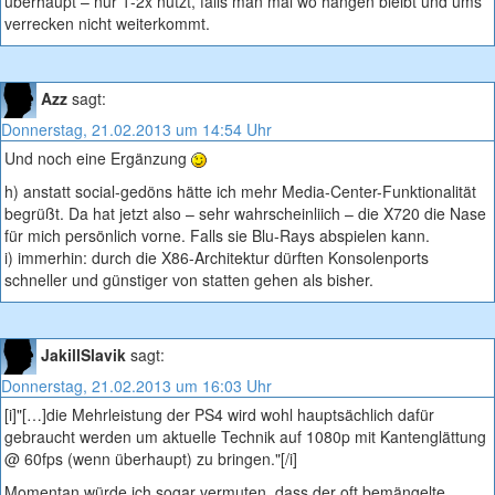
überhaupt – nur 1-2x nutzt, falls man mal wo hängen bleibt und ums
verrecken nicht weiterkommt.
Azz
sagt:
Donnerstag, 21.02.2013 um 14:54 Uhr
Und noch eine Ergänzung
h) anstatt social-gedöns hätte ich mehr Media-Center-Funktionalität
begrüßt. Da hat jetzt also – sehr wahrscheinliich – die X720 die Nase
für mich persönlich vorne. Falls sie Blu-Rays abspielen kann.
i) immerhin: durch die X86-Architektur dürften Konsolenports
schneller und günstiger von statten gehen als bisher.
JakillSlavik
sagt:
Donnerstag, 21.02.2013 um 16:03 Uhr
[i]"[…]die Mehrleistung der PS4 wird wohl hauptsächlich dafür
gebraucht werden um aktuelle Technik auf 1080p mit Kantenglättung
@ 60fps (wenn überhaupt) zu bringen."[/i]
Momentan würde ich sogar vermuten, dass der oft bemängelte