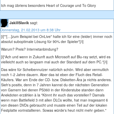
Ich mag übriens besonders Heart of Courage und To Glory
JakillSlavik
sagt:
Donnerstag, 21.02.2013 um 8:38 Uhr
[i]""[…]zum Beispiel bei OnLive" halte ich für eine (leider) immer noch
absolut suboptimale Lösung für 90% der Spieler"[/i]
Warum? Preis? Internetanbindung?
[i]"Ach und wenn in Zukunft auch Microsoft auf Blu-ray setzt, wird es
vielleicht auch so langsam mal auch der Standard auf dem PC."[/i]
Das wäre für Scheibennutzer natürlich schön. Wird aber vermutlich
noch 1-2 Jahre dauern. Aber das ist eben der Fluch des Retail-
Käufers. War am Ende der CD- bzw. Disketten-Ära ja nichts anderes.
Sieh's positiv, denn in 7 Jahren kannst du der nächsten Generation
von Gamern bei denen PS360 in der Kinderstube standen dann
Anekdoten erzählen à la "Könnt ihr euch das vorstellen? Damals
wenn man Battlefield 3 mit allen DLCs wollte, hat man insgesamt 6
von diesen DVDs gebraucht und musste einen Teil auf der lokalen
Festplatte vorinstallieren. Sowas würde's heut nicht mehr geben."