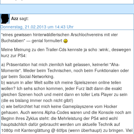
Azz
sagt:
Donnerstag, 21.02.2013 um 14:43 Uhr
"eines gewissen hinterwäldlerischen Arschlochvereins mit vier
Buchstaben" — genial formuliert
Meine Meinung zu den Trailer-Cds kennste ja scho :wink:, deswegen
kurz zur PS4:
a) Präsentation hat mich ziemlich kalt gelassen, keinerlei "Aha-
Momente". Weder beim Technischen, noch beim Funktionalen oder
gar beim Social-Networking.
b) warum in aller Welt sollte ich meine Spielszenen online teilen
wollen? Ich sehs schon kommen, jeder Furz lädt dann die exakt
gleichen Szenen hoch und meint dann en toller Lets Player zu sein
(die es bislang immer noch nicht gibt!)
c) wie befürchtet hat mich keine Gameplayszene vom Hocker
gehauen. Auch wenns Alpha-Codes waren und die Konsole noch am
Beginn ihres Zyklus steht: die Mehrleistung der PS4 wird wohl
hauptsächlich dafür gebraucht werden um aktuelle Technik auf
1080p mit Kantenglättung @ 60fps (wenn überhaupt) zu bringen. Viel