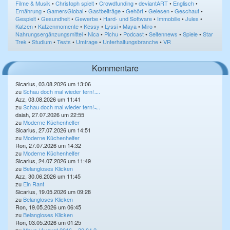
Filme & Musik
•
Christoph spielt
•
Crowdfunding
•
deviantART
•
Englisch
•
Ernährung
•
GamersGlobal
•
Gastbeiträge
•
Gehört
•
Gelesen
•
Geschaut
•
Gespielt
•
Gesundheit
•
Gewerbe
•
Hard- und Software
•
Immobilie
•
Jules
•
Katzen
•
Katzenmomente
•
Kessy
•
Lyssi
•
Maya
•
Miro
•
Nahrungsergänzungsmittel
•
Nica
•
Pichu
•
Podcast
•
Seitennews
•
Spiele
•
Star
Trek
•
Studium
•
Tests
•
Umfrage
•
Unterhaltungsbranche
•
VR
Kommentare
Sicarius, 03.08.2026 um 13:06
zu
Schau doch mal wieder fern! ̵...
Azz, 03.08.2026 um 11:41
zu
Schau doch mal wieder fern! ̵...
daiah, 27.07.2026 um 22:55
zu
Moderne Küchenhelfer
Sicarius, 27.07.2026 um 14:51
zu
Moderne Küchenhelfer
Ron, 27.07.2026 um 14:32
zu
Moderne Küchenhelfer
Sicarius, 24.07.2026 um 11:49
zu
Belangloses Klicken
Azz, 30.06.2026 um 11:45
zu
Ein Rant
Sicarius, 19.05.2026 um 09:28
zu
Belangloses Klicken
Ron, 19.05.2026 um 06:45
zu
Belangloses Klicken
Ron, 03.05.2026 um 01:25