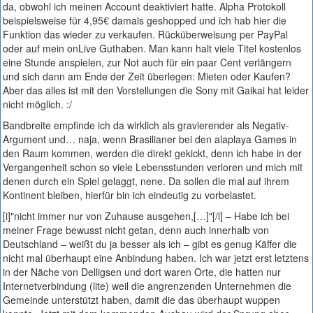
da, obwohl ich meinen Account deaktiviert hatte. Alpha Protokoll
beispielsweise für 4,95€ damals geshopped und ich hab hier die
Funktion das wieder zu verkaufen. Rücküberweisung per PayPal
oder auf mein onLive Guthaben. Man kann halt viele Titel kostenlos
eine Stunde anspielen, zur Not auch für ein paar Cent verlängern
und sich dann am Ende der Zeit überlegen: Mieten oder Kaufen?
Aber das alles ist mit den Vorstellungen die Sony mit Gaikai hat leider
nicht möglich. :/
Bandbreite empfinde ich da wirklich als gravierender als Negativ-
Argument und… naja, wenn Brasilianer bei den alaplaya Games in
den Raum kommen, werden die direkt gekickt, denn ich habe in der
Vergangenheit schon so viele Lebensstunden verloren und mich mit
denen durch ein Spiel gelaggt, nene. Da sollen die mal auf ihrem
Kontinent bleiben, hierfür bin ich eindeutig zu vorbelastet.
[i]"nicht immer nur von Zuhause ausgehen,[…]"[/i] – Habe ich bei
meiner Frage bewusst nicht getan, denn auch innerhalb von
Deutschland – weißt du ja besser als ich – gibt es genug Käffer die
nicht mal überhaupt eine Anbindung haben. Ich war jetzt erst letztens
in der Näche von Delligsen und dort waren Orte, die hatten nur
Internetverbindung (lite) weil die angrenzenden Unternehmen die
Gemeinde unterstützt haben, damit die das überhaupt wuppen