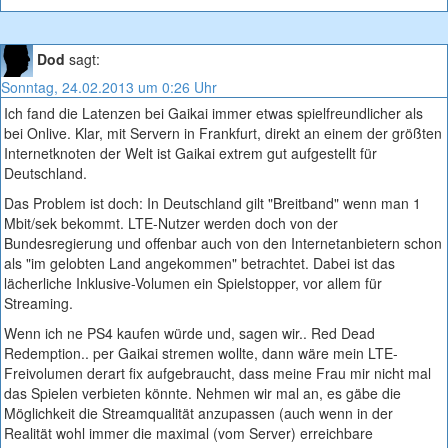
Dod
sagt:
Sonntag, 24.02.2013 um 0:26 Uhr
Ich fand die Latenzen bei Gaikai immer etwas spielfreundlicher als
bei Onlive. Klar, mit Servern in Frankfurt, direkt an einem der größten
Internetknoten der Welt ist Gaikai extrem gut aufgestellt für
Deutschland.
Das Problem ist doch: In Deutschland gilt "Breitband" wenn man 1
Mbit/sek bekommt. LTE-Nutzer werden doch von der
Bundesregierung und offenbar auch von den Internetanbietern schon
als "im gelobten Land angekommen" betrachtet. Dabei ist das
lächerliche Inklusive-Volumen ein Spielstopper, vor allem für
Streaming.
Wenn ich ne PS4 kaufen würde und, sagen wir.. Red Dead
Redemption.. per Gaikai stremen wollte, dann wäre mein LTE-
Freivolumen derart fix aufgebraucht, dass meine Frau mir nicht mal
das Spielen verbieten könnte. Nehmen wir mal an, es gäbe die
Möglichkeit die Streamqualität anzupassen (auch wenn in der
Realität wohl immer die maximal (vom Server) erreichbare