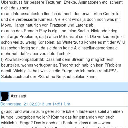
Überschuss für bessere Texturen, Effekte, Animationen etc. scheint
nicht da zu sein.
d) am interessantesten find ich da noch den erweiterten Controller
und die verbesserte Kamera. Vielleicht wirds ja doch noch was mit
Move. Hängt natürlich von Präzision und Latenz ab.
e) auch das Remote Play is eigtl. ne feine Sache. Nintendo kriegt
echt arge Probleme, da ja auch MS darauf setzt. Die verkaufen jetzt
schon viel zu wenig Konsolen, ab Winter2013 könnte es mit der WiiU
fast schon fertig sein, da sie dann keine Alleinstellungsmerkmale
mehr hat, dafür aber veraltete Technik.
f) Abwärtskompatibilität: Dass mit dem Streaming mag ich erst
beurteilen, wenns verfügbar ist. Theoretisch hab ich kein PRoblem
damit. Wichtig ist halt wirklich die Frage, ob ich meine retail-PS3-
Spiele auch auf der PS4 ohne Neukauf spielen kann.
Azz
sagt:
Donnerstag, 21.02.2013 um 14:51 Uhr
g) aso, und warum zum geier sollte ich ein laufendes spiel an einen
kumpel übergeben wollen? Kommt das für jemanden von euch
wirklich in Frage? Das is doch ein Feature, dass man – wenn