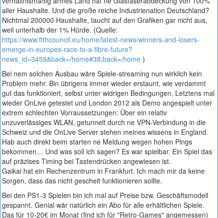
verhältnismäßig armes Land hat ne Glasfaserabdeckung von 100%
aller Haushalte. Und die große reiche Industrienation Deutschland?
Nichtmal 200000 Haushalte, taucht auf den Grafiken gar nicht aus,
weil unterhalb der 1% Hürde. (Quelle:
https://www.ftthcouncil.eu/home/latest-news/winners-and-losers-
emerge-in-europes-race-to-a-fibre-future?
news_id=3459&back=/home#38;back=/home
)
Bei nem solchen Ausbau wäre Spiele-streaming nun wirklich kein
Problem mehr. Bin übrigens immer wieder erstaunt, wie verdammt
gut das funktioniert, selbst unter widrigen Bedingungen. Letztens mal
wieder OnLive getestet und London 2012 als Demo angespielt unter
extrem schlechten Vorraussetzungen: Über ein relativ
unzuverlässiges WLAN, getunnelt durch ne VPN-Verbindung in die
Schweiz und die OnLive Server stehen meines wissens in England.
Hab auch direkt beim starten ne Meldung wegen hohen Pings
bekommen… Und was soll ich sagen? Es war spielbar. Ein Spiel das
auf präzises Timing bei Tastendrücken angewiesen ist.
Gaikai hat ein Rechenzentrum in Frankfurt. Ich mach mir da keine
Sorgen, dass das nicht gescheit funktionieren sollte.
Bei den PS1-3 Spielen bin ich mal auf Preise bzw. Geschäftsmodell
gespannt. Genial wär natürlich ein Abo für alle erhältlichen Spiele.
Das für 10-20€ im Monat (find ich für "Retro-Games" angemessen)