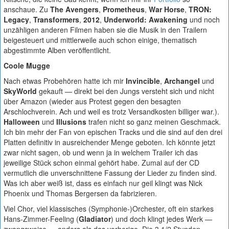
anschaue. Zu
The Avengers
,
Prometheus
,
War Horse
,
TRON:
Legacy
,
Transformers
,
2012
,
Underworld: Awakening
und noch
unzähligen anderen Filmen haben sie die Musik in den Trailern
beigesteuert und mittlerweile auch schon einige, thematisch
abgestimmte Alben veröffentlicht.
Coole Mugge
Nach etwas Probehören hatte ich mir
Invincible
,
Archangel
und
SkyWorld
gekauft — direkt bei den Jungs versteht sich und nicht
über Amazon (wieder aus Protest gegen den besagten
Arschlochverein. Ach und weil es trotz Versandkosten billiger war.).
Halloween
und
Illusions
trafen nicht so ganz meinen Geschmack.
Ich bin mehr der Fan von epischen Tracks und die sind auf den drei
Platten definitiv in ausreichender Menge geboten. Ich könnte jetzt
zwar nicht sagen, ob und wenn ja in welchem Trailer ich das
jeweilige Stück schon einmal gehört habe. Zumal auf der CD
vermutlich die unverschnittene Fassung der Lieder zu finden sind.
Was ich aber weiß ist, dass es einfach nur geil klingt was Nick
Phoenix und Thomas Bergersen da fabrizieren.
Viel Chor, viel klassisches (Symphonie-)Orchester, oft ein starkes
Hans-Zimmer-Feeling (
Gladiator
) und doch klingt jedes Werk —