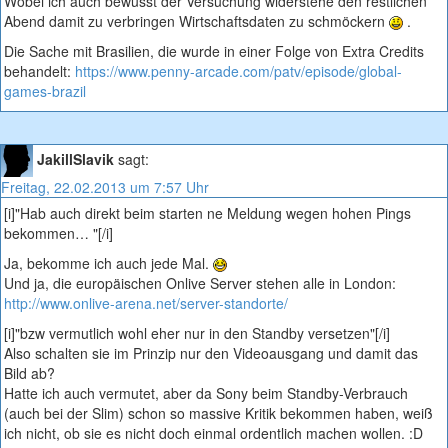
Wobei ich auch bewusst der Versuchung widerstehe den restlichen
Abend damit zu verbringen Wirtschaftsdaten zu schmöckern
.
Die Sache mit Brasilien, die wurde in einer Folge von Extra Credits
behandelt:
https://www.penny-arcade.com/patv/episode/global-
games-brazil
JakillSlavik
sagt:
Freitag, 22.02.2013 um 7:57 Uhr
[i]"Hab auch direkt beim starten ne Meldung wegen hohen Pings
bekommen… "[/i]
Ja, bekomme ich auch jede Mal.
Und ja, die europäischen Onlive Server stehen alle in London:
http://www.onlive-arena.net/server-standorte/
[i]"bzw vermutlich wohl eher nur in den Standby versetzen"[/i]
Also schalten sie im Prinzip nur den Videoausgang und damit das
Bild ab?
Hatte ich auch vermutet, aber da Sony beim Standby-Verbrauch
(auch bei der Slim) schon so massive Kritik bekommen haben, weiß
ich nicht, ob sie es nicht doch einmal ordentlich machen wollen. :D