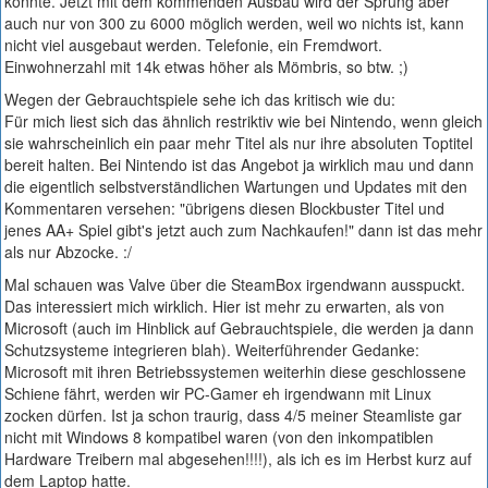
konnte. Jetzt mit dem kommenden Ausbau wird der Sprung aber
auch nur von 300 zu 6000 möglich werden, weil wo nichts ist, kann
nicht viel ausgebaut werden. Telefonie, ein Fremdwort.
Einwohnerzahl mit 14k etwas höher als Mömbris, so btw. ;)
Wegen der Gebrauchtspiele sehe ich das kritisch wie du:
Für mich liest sich das ähnlich restriktiv wie bei Nintendo, wenn gleich
sie wahrscheinlich ein paar mehr Titel als nur ihre absoluten Toptitel
bereit halten. Bei Nintendo ist das Angebot ja wirklich mau und dann
die eigentlich selbstverständlichen Wartungen und Updates mit den
Kommentaren versehen: "übrigens diesen Blockbuster Titel und
jenes AA+ Spiel gibt's jetzt auch zum Nachkaufen!" dann ist das mehr
als nur Abzocke. :/
Mal schauen was Valve über die SteamBox irgendwann ausspuckt.
Das interessiert mich wirklich. Hier ist mehr zu erwarten, als von
Microsoft (auch im Hinblick auf Gebrauchtspiele, die werden ja dann
Schutzsysteme integrieren blah). Weiterführender Gedanke:
Microsoft mit ihren Betriebssystemen weiterhin diese geschlossene
Schiene fährt, werden wir PC-Gamer eh irgendwann mit Linux
zocken dürfen. Ist ja schon traurig, dass 4/5 meiner Steamliste gar
nicht mit Windows 8 kompatibel waren (von den inkompatiblen
Hardware Treibern mal abgesehen!!!!), als ich es im Herbst kurz auf
dem Laptop hatte.