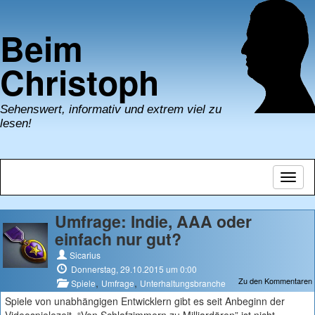
Beim
Christoph
Sehenswert, informativ und extrem viel zu
lesen!
Navig
umsch
Umfrage: Indie, AAA oder
einfach nur gut?
Sicarius
Donnerstag, 29.10.2015 um 0:00
Zu den Kommentaren
,
,
Spiele
Umfrage
Unterhaltungsbranche
Spiele von unabhängigen Entwicklern gibt es seit Anbeginn der