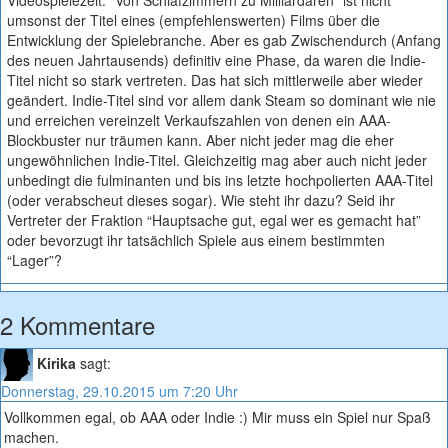
Videospielezeit. “Von Schlafzimmern zu Milliardären” ist nicht
umsonst der Titel eines (empfehlenswerten) Films über die
Entwicklung der Spielebranche. Aber es gab Zwischendurch (Anfang
des neuen Jahrtausends) definitiv eine Phase, da waren die Indie-
Titel nicht so stark vertreten. Das hat sich mittlerweile aber wieder
geändert. Indie-Titel sind vor allem dank Steam so dominant wie nie
und erreichen vereinzelt Verkaufszahlen von denen ein AAA-
Blockbuster nur träumen kann. Aber nicht jeder mag die eher
ungewöhnlichen Indie-Titel. Gleichzeitig mag aber auch nicht jeder
unbedingt die fulminanten und bis ins letzte hochpolierten AAA-Titel
(oder verabscheut dieses sogar). Wie steht ihr dazu? Seid ihr
Vertreter der Fraktion “Hauptsache gut, egal wer es gemacht hat”
oder bevorzugt ihr tatsächlich Spiele aus einem bestimmten
“Lager”?
2 Kommentare
Kirika
sagt:
Donnerstag, 29.10.2015 um 7:20 Uhr
Vollkommen egal, ob AAA oder Indie :) Mir muss ein Spiel nur Spaß
machen.