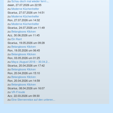
zu
Schau doch mal wieder fern! ̵...
daiah, 27.07.2026 um 22:55
zu
Moderne Küchenhelfer
Sicarius, 27.07.2026 um 14:51
zu
Moderne Küchenhelfer
Ron, 27.07.2026 um 14:32
zu
Moderne Küchenhelfer
Sicarius, 24.07.2026 um 11:49
zu
Belangloses Klicken
Azz, 30.06.2026 um 11:45
zu
Ein Rant
Sicarius, 19.05.2026 um 09:28
zu
Belangloses Klicken
Ron, 19.05.2026 um 06:45
zu
Belangloses Klicken
Ron, 03.05.2026 um 01:25
zu
Maya (August 2016 – 30.04.2...
Sicarius, 20.04.2026 um 17:42
zu
Belangloses Klicken
Ron, 20.04.2026 um 15:10
zu
Belangloses Klicken
Ron, 20.04.2026 um 14:59
zu
Belangloses Klicken
Sicarius, 08.04.2026 um 16:07
zu
VR-Freude
Azz, 22.03.2026 um 09:30
zu
Eine Sternenreise auf den unteren...