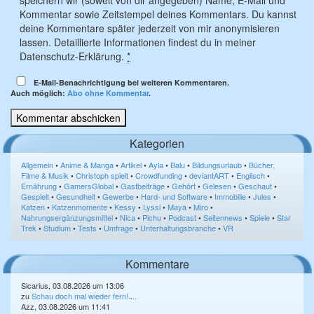
speichern wir (soweit von dir angegeben) Name, E-Mail und
Kommentar sowie Zeitstempel deines Kommentars. Du kannst
deine Kommentare später jederzeit von mir anonymisieren
lassen. Detaillierte Informationen findest du in meiner
Datenschutz-Erklärung.
*
E-Mail-Benachrichtigung bei weiteren Kommentaren.
Auch möglich:
Abo ohne Kommentar
.
Kategorien
Allgemein
•
Anime & Manga
•
Artikel
•
Ayla
•
Balu
•
Bildungsurlaub
•
Bücher,
Filme & Musik
•
Christoph spielt
•
Crowdfunding
•
deviantART
•
Englisch
•
Ernährung
•
GamersGlobal
•
Gastbeiträge
•
Gehört
•
Gelesen
•
Geschaut
•
Gespielt
•
Gesundheit
•
Gewerbe
•
Hard- und Software
•
Immobilie
•
Jules
•
Katzen
•
Katzenmomente
•
Kessy
•
Lyssi
•
Maya
•
Miro
•
Nahrungsergänzungsmittel
•
Nica
•
Pichu
•
Podcast
•
Seitennews
•
Spiele
•
Star
Trek
•
Studium
•
Tests
•
Umfrage
•
Unterhaltungsbranche
•
VR
Kommentare
Sicarius, 03.08.2026 um 13:06
zu
Schau doch mal wieder fern! ̵...
Azz, 03.08.2026 um 11:41