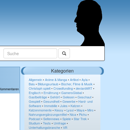
Kategorien
Allgemein
•
Anime & Manga
•
Artikel
•
Ayla
•
Balu
•
Bildungsurlaub
•
Bücher, Filme & Musik
•
Christoph spielt
•
Crowdfunding
•
deviantART
•
 Kommentaren
Englisch
•
Ernährung
•
GamersGlobal
•
Gastbeiträge
•
Gehört
•
Gelesen
•
Geschaut
•
Gespielt
•
Gesundheit
•
Gewerbe
•
Hard- und
Software
•
Immobilie
•
Jules
•
Katzen
•
Katzenmomente
•
Kessy
•
Lyssi
•
Maya
•
Miro
•
Nahrungsergänzungsmittel
•
Nica
•
Pichu
•
Podcast
•
Seitennews
•
Spiele
•
Star Trek
•
Studium
•
Tests
•
Umfrage
•
Unterhaltungsbranche
•
VR