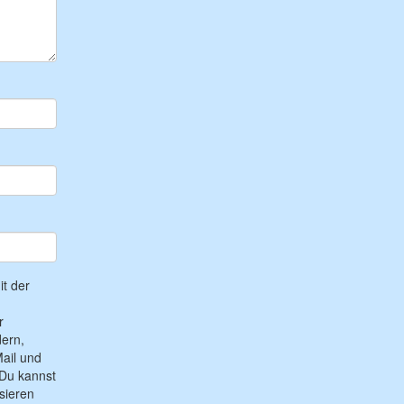
t der
r
ern,
ail und
Du kannst
sieren