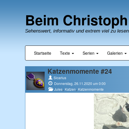
Beim Christoph
Sehenswert, informativ und extrem viel zu lesen
Startseite
Texte
Serien
Galerien
Katzenmomente #24
Sicarius
Donnerstag, 26.11.2020 um 0:00
,
,
Jules
Katzen
Katzenmomente