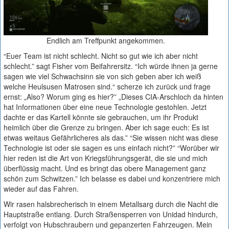
Endlich am Treffpunkt angekommen.
“Euer Team ist nicht schlecht. Nicht so gut wie ich aber nicht
schlecht.” sagt Fisher vom Beifahrersitz. “Ich würde ihnen ja gerne
sagen wie viel Schwachsinn sie von sich geben aber ich weiß
welche Heulsusen Matrosen sind.“ scherze ich zurück und frage
ernst: „Also? Worum ging es hier?” „Dieses CIA-Arschloch da hinten
hat Informationen über eine neue Technologie gestohlen. Jetzt
dachte er das Kartell könnte sie gebrauchen, um ihr Produkt
heimlich über die Grenze zu bringen. Aber ich sage euch: Es ist
etwas weitaus Gefährlicheres als das.” “Sie wissen nicht was diese
Technologie ist oder sie sagen es uns einfach nicht?” “Worüber wir
hier reden ist die Art von Kriegsführungsgerät, die sie und mich
überflüssig macht. Und es bringt das obere Management ganz
schön zum Schwitzen.” Ich belasse es dabei und konzentriere mich
wieder auf das Fahren.
Wir rasen halsbrecherisch in einem Metallsarg durch die Nacht die
Hauptstraße entlang. Durch Straßensperren von Unidad hindurch,
verfolgt von Hubschraubern und gepanzerten Fahrzeugen. Mein