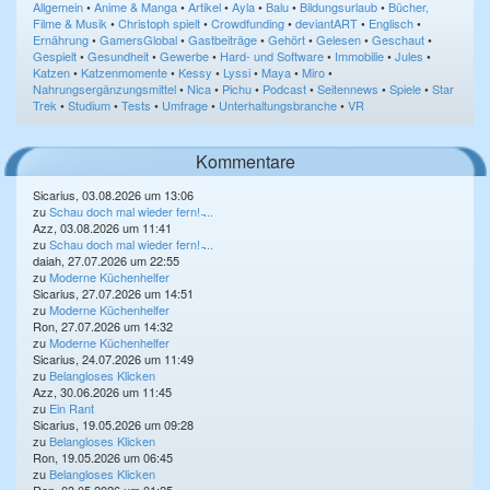
Allgemein
•
Anime & Manga
•
Artikel
•
Ayla
•
Balu
•
Bildungsurlaub
•
Bücher,
Filme & Musik
•
Christoph spielt
•
Crowdfunding
•
deviantART
•
Englisch
•
Ernährung
•
GamersGlobal
•
Gastbeiträge
•
Gehört
•
Gelesen
•
Geschaut
•
Gespielt
•
Gesundheit
•
Gewerbe
•
Hard- und Software
•
Immobilie
•
Jules
•
Katzen
•
Katzenmomente
•
Kessy
•
Lyssi
•
Maya
•
Miro
•
Nahrungsergänzungsmittel
•
Nica
•
Pichu
•
Podcast
•
Seitennews
•
Spiele
•
Star
Trek
•
Studium
•
Tests
•
Umfrage
•
Unterhaltungsbranche
•
VR
Kommentare
Sicarius, 03.08.2026 um 13:06
zu
Schau doch mal wieder fern! ̵...
Azz, 03.08.2026 um 11:41
zu
Schau doch mal wieder fern! ̵...
daiah, 27.07.2026 um 22:55
zu
Moderne Küchenhelfer
Sicarius, 27.07.2026 um 14:51
zu
Moderne Küchenhelfer
Ron, 27.07.2026 um 14:32
zu
Moderne Küchenhelfer
Sicarius, 24.07.2026 um 11:49
zu
Belangloses Klicken
Azz, 30.06.2026 um 11:45
zu
Ein Rant
Sicarius, 19.05.2026 um 09:28
zu
Belangloses Klicken
Ron, 19.05.2026 um 06:45
zu
Belangloses Klicken