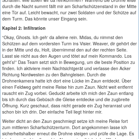
Schatten. Wie sollen wir da reinkommen? Während die Drohne leise
durch die Nacht summt fällt mir am Scharfschützenstand in der Mitte
eine Tür auf. Leicht bewacht, nur zwei Soldaten und der Schütze auf
dem Turm. Das könnte unser Eingang sein.
Kapitel 2: Infiltration
“Okay, Ghosts. Ich geh‘ da alleine rein. Midas, du nimmst den
Schützen auf dem vordersten Turm ins Visier. Weaver, dir gehört der
in der Mitte und du, Holt, übernimmst den auf der rechten Seite.
Lasst sie nicht aus den Augen und tötet auf mein Kommando. Los
geht’s!” Das Team setzt sich in Bewegung, um die beste Position zu
finden. Ich aktiviere mein Nachtsichtgerät und verlasse den Acker
Richtung Nordwesten zu den Bahngleisen. Durch die
Drohnenkamera hatte ich dort eine Lücke im Zaun entdeckt. Über
einen Feldweg geht meine Reise hin zum Zaun. Nicht weit entfernt
rauscht ein Zug vorbei. Geduckt arbeite ich mich den Zaun entlang
bis ich durch das Gebüsch die Gleise entdecke und die zugbreite
Öffnung. Kurz geschaut, dass nicht gerade ein Zug heranrast und
schon bin ich drin. Der einfache Teil liegt hinter mir.
Weiter dicht an den Zaun geschmiegt setze ich meine Reise fort
zum mittleren Scharfschützenturm. Dort angekommen lasse ich
sicherheitshalber erneut die Drohne steigen und prüfe die Lage. Es