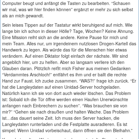
Computer beugt und anfängt die Tasten zu bearbeiten. “Schauen
wir mal, was wir hier finden können” ergänzt er mehr zu sich selbst
als an mich gewandt.
Sein leises Tippen auf der Tastatur wirkt beruhigend auf mich. Wie
lange bin ich schon in dieser Hölle? Tage, Wochen? Keine Ahnung.
Eine Mission reiht sich an die andere. Keine Pause für mich und
mein Team. Alles nur, um irgendeinem nutzlosen Drogen-Kartell das
Handwerk zu legen. Als würde das für die Menschen hier etwas
verändern. Auf einen Diktator folgt einfach der nächste. Wir sind
angeblich hier, um zu helfen. Aber so langsam verliere ich den
Glauben daran. Plötzlich reißt mich Fisher aus meinen Gedanken
“Verdammtes Arschloch!” entfährt es ihm und er ballt die rechte
Hand zur Faust. Ich zucke zusammen. “WAS?!” frage ich zurück. “Er
hat die Langleydaten auf einen Unidad-Server hochgeladen.
Natürlich kann ich sie von dort auch wieder löschen. Das Problem
ist: Sobald ich die Tür öffne werden einen Haufen Unerwünschte
anfangen nach Einbrechern zu suchen”. “Was brauchen sie von
mir?” “Gehen sie nach draußen und halten Wache. Das Problem
ist…das dauert seine Zeit. Ich muss den Server hacken, die
Langleydaten runterladen und die Festplatte ausradieren. Es ist
simpel: Wenn Unidad vorbeischaut, dann öffnen sie den Bleihahn.”