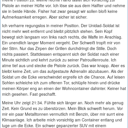
Pistole an meiner Hüfte vor. Ich löse sie aus dem Halfter und nehme
sie in beide Hände. Fisher hat zwar gesagt wir sollen bloß keine
Aufmerksamkeit erregen. Aber sicher ist sicher.
Ich verharre regungslos in meiner Position. Der Unidad-Soldat ist
nicht mehr weit entfernt und bleibt plötzlich stehen. Sein Kopf
bewegt sich langsam von links nach rechts, die Waffe im Anschlag.
Ein unendlich langer Moment vergeht. Der Schweiß tropft mir von
der Stirn. Nur das Zirpen der Grillen durchdringt die Stille. Doch
nichts passiert. Stattdessen entspannt sich der Soldat nach einer
Minute sichtlich und kehrt zurück zu seiner Patrouillenroute. Ich
atme tief aus und stecke die Pistole zurück. Das war knapp. Aber es
bleibt keine Zeit, um das aufgestaute Adrenalin abzubauen. Als der
Soldat um die Ecke verschwindet ergreife ich die Chance. Auf leisen
Sohlen schleiche ich zum offenen Tor, schlüpfe hinein und drücke
meinen Körper eng an einen der Wohncontainer dahinter. Keiner hat
mich gesehen. Fast geschafft.
Meine Uhr zeigt 21:34. Fühlte sich länger an. Noch mehr als genug
Zeit. Kein Grund es zu überstürzen. Mein Blick schweift herum. Vor
mir ein paar Metalltonnen vermutlich mit Benzin, über mir surrt eine
Klimaanlage. Ich arbeite mich vorsichtig am Container entlang und
luge um die Ecke. Ein schwer gepanzerter SUV mit einem