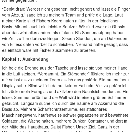
Armee gegenüber.
“Denkt dran: Werdet nicht gesehen, nicht gehört und lasst die Finger
vom Abzug.” sage ich zu meinem Team und prüfe die Lage. Laut
meiner Karte sind Fishers Koordinaten mitten in der feindlichen
Basis. Mir entfleucht ein leichter Seufzer. Wir sind zwar die Ghosts
aber das wird alles andere als einfach. Bis Sonnenaufgang haben
wir Zeit zu ihm durchzudringen. Sieben Stunden, um an Dutzenden
von Elitesoldaten vorbei zu schleichen. Niemand hatte gesagt, dass
es einfach wäre mit Fisher zusammen zu arbeiten.
Kapitel 1: Auskundung
Ich hole die Drohne aus der Tasche und lasse sie von meiner Hand
in die Luft steigen. “Verdammt. Ein Störsender” flüstere ich mehr zur
mir selbst als zu meinem Team als ich das gestörte Bild auf meinem
Display sehe. Blind will ich da auf keinen Fall rein. Viel zu gefährlich.
Ich zücke mein Fernglas und aktiviere den Nachtsichtmodus an. Ein
leises Summen ertönt und die Welt wird in einen grünen Schimmer
getaucht. Langsam suche ich durch die Bäume am Ackerrand die
Basis ab. Mehrere Scharfschützentürme, ein stationäres
Maschinengewehr, haufenweise schwer gepanzerte und bewaffnete
Soldaten, die Wache halten, mehrere Bunker, Container und dort in
der Mitte das Haupthaus. Da ist Fisher. Unser Ziel. Ganz in der