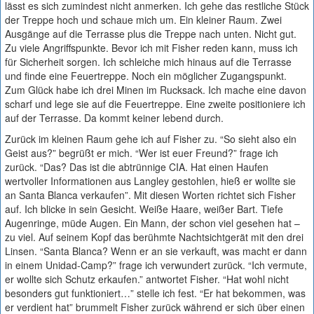
lässt es sich zumindest nicht anmerken. Ich gehe das restliche Stück
der Treppe hoch und schaue mich um. Ein kleiner Raum. Zwei
Ausgänge auf die Terrasse plus die Treppe nach unten. Nicht gut.
Zu viele Angriffspunkte. Bevor ich mit Fisher reden kann, muss ich
für Sicherheit sorgen. Ich schleiche mich hinaus auf die Terrasse
und finde eine Feuertreppe. Noch ein möglicher Zugangspunkt.
Zum Glück habe ich drei Minen im Rucksack. Ich mache eine davon
scharf und lege sie auf die Feuertreppe. Eine zweite positioniere ich
auf der Terrasse. Da kommt keiner lebend durch.
Zurück im kleinen Raum gehe ich auf Fisher zu. “So sieht also ein
Geist aus?” begrüßt er mich. “Wer ist euer Freund?” frage ich
zurück. “Das? Das ist die abtrünnige CIA. Hat einen Haufen
wertvoller Informationen aus Langley gestohlen, hieß er wollte sie
an Santa Blanca verkaufen”. Mit diesen Worten richtet sich Fisher
auf. Ich blicke in sein Gesicht. Weiße Haare, weißer Bart. Tiefe
Augenringe, müde Augen. Ein Mann, der schon viel gesehen hat –
zu viel. Auf seinem Kopf das berühmte Nachtsichtgerät mit den drei
Linsen. “Santa Blanca? Wenn er an sie verkauft, was macht er dann
in einem Unidad-Camp?” frage ich verwundert zurück. “Ich vermute,
er wollte sich Schutz erkaufen.” antwortet Fisher. “Hat wohl nicht
besonders gut funktioniert…” stelle ich fest. “Er hat bekommen, was
er verdient hat” brummelt Fisher zurück während er sich über einen