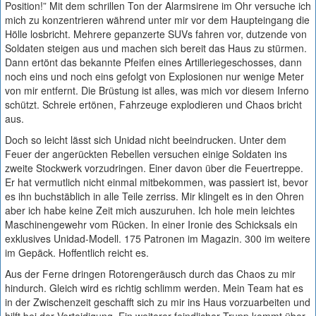
Position!” Mit dem schrillen Ton der Alarmsirene im Ohr versuche ich
mich zu konzentrieren während unter mir vor dem Haupteingang die
Hölle losbricht. Mehrere gepanzerte SUVs fahren vor, dutzende von
Soldaten steigen aus und machen sich bereit das Haus zu stürmen.
Dann ertönt das bekannte Pfeifen eines Artilleriegeschosses, dann
noch eins und noch eins gefolgt von Explosionen nur wenige Meter
von mir entfernt. Die Brüstung ist alles, was mich vor diesem Inferno
schützt. Schreie ertönen, Fahrzeuge explodieren und Chaos bricht
aus.
Doch so leicht lässt sich Unidad nicht beeindrucken. Unter dem
Feuer der angerückten Rebellen versuchen einige Soldaten ins
zweite Stockwerk vorzudringen. Einer davon über die Feuertreppe.
Er hat vermutlich nicht einmal mitbekommen, was passiert ist, bevor
es ihn buchstäblich in alle Teile zerriss. Mir klingelt es in den Ohren
aber ich habe keine Zeit mich auszuruhen. Ich hole mein leichtes
Maschinengewehr vom Rücken. In einer Ironie des Schicksals ein
exklusives Unidad-Modell. 175 Patronen im Magazin. 300 im weitere
im Gepäck. Hoffentlich reicht es.
Aus der Ferne dringen Rotorengeräusch durch das Chaos zu mir
hindurch. Gleich wird es richtig schlimm werden. Mein Team hat es
in der Zwischenzeit geschafft sich zu mir ins Haus vorzuarbeiten und