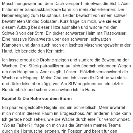
Maschinengewehr auf dem Dach versperrt mir etwas die Sicht. Aber
hinter einer Sandsackbarrikade kann ich mein Ziel erkennen: Der
Nebeneingang zum Haupthaus. Leider bewacht von einem schwer
bewaffneten Unidad-Soldaten. Kurz frage ich mich, wie sie es in
diesem Aufzug bei dieser Hitze aushalten und wische mir den
Schweiß von der Stirn. Ein dicker schwarzer Helm mit Plastikvisier.
Eine massive Kevlarweste über den schweren, schwarzen
Klamotten und dann auch noch ein leichtes Maschinengewehr in der
Hand. Ich beneide den Kerl nicht.
Ich lasse erneut die Drohne steigen und studiere die Bewegung der
Wachen. Drei Stück patrouillieren auf sich überschneidenden Wegen
um das Haupthaus. Aber es gibt Lücken. Plötzlich verschwindet die
Wache am Eingang. Meine Chance. Ich lasse die Drohne wo sie ist
und rücke leise aber zügig vor. Am SUV angekommen ein letzter
Rundumblick und schon verschwinde ich im Haus.
Kapitel 3: Die Ruhe vor dem Sturm
Ein paar vollgestopfte Regale und ein Schreibtisch. Mehr erwartet
mich nicht in diesem Raum im Erdgeschoss. Am anderen Ende kann
ich gerade noch sehen, wie die Wache durch eine Tür verschwindet.
“Wo ist Fisher?!” frage ich mich als die Stimmen meines Teams
durch die Hörmuschel ertönen. “In Position und bereit für den