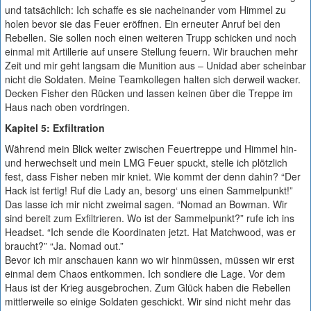
und tatsächlich: Ich schaffe es sie nacheinander vom Himmel zu
holen bevor sie das Feuer eröffnen. Ein erneuter Anruf bei den
Rebellen. Sie sollen noch einen weiteren Trupp schicken und noch
einmal mit Artillerie auf unsere Stellung feuern. Wir brauchen mehr
Zeit und mir geht langsam die Munition aus – Unidad aber scheinbar
nicht die Soldaten. Meine Teamkollegen halten sich derweil wacker.
Decken Fisher den Rücken und lassen keinen über die Treppe im
Haus nach oben vordringen.
Kapitel 5: Exfiltration
Während mein Blick weiter zwischen Feuertreppe und Himmel hin-
und herwechselt und mein LMG Feuer spuckt, stelle ich plötzlich
fest, dass Fisher neben mir kniet. Wie kommt der denn dahin? “Der
Hack ist fertig! Ruf die Lady an, besorg‘ uns einen Sammelpunkt!”
Das lasse ich mir nicht zweimal sagen. “Nomad an Bowman. Wir
sind bereit zum Exfiltrieren. Wo ist der Sammelpunkt?” rufe ich ins
Headset. “Ich sende die Koordinaten jetzt. Hat Matchwood, was er
braucht?” “Ja. Nomad out.”
Bevor ich mir anschauen kann wo wir hinmüssen, müssen wir erst
einmal dem Chaos entkommen. Ich sondiere die Lage. Vor dem
Haus ist der Krieg ausgebrochen. Zum Glück haben die Rebellen
mittlerweile so einige Soldaten geschickt. Wir sind nicht mehr das