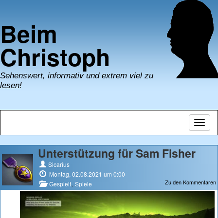
Beim
Christoph
Sehenswert, informativ und extrem viel zu
lesen!
Navig
umsch
Unterstützung für Sam Fisher
Sicarius
Montag, 02.08.2021 um 0:00
Zu den Kommentaren
,
Gespielt
Spiele