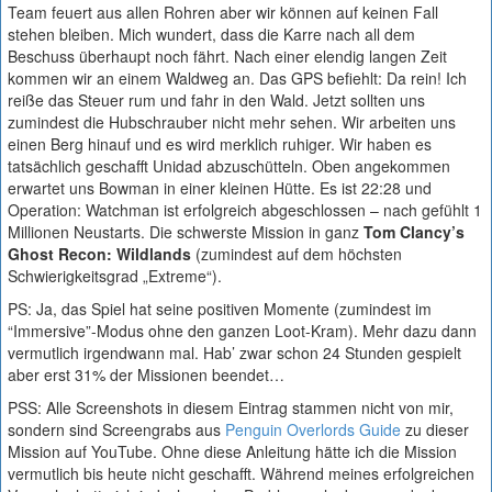
Team feuert aus allen Rohren aber wir können auf keinen Fall
stehen bleiben. Mich wundert, dass die Karre nach all dem
Beschuss überhaupt noch fährt. Nach einer elendig langen Zeit
kommen wir an einem Waldweg an. Das GPS befiehlt: Da rein! Ich
reiße das Steuer rum und fahr in den Wald. Jetzt sollten uns
zumindest die Hubschrauber nicht mehr sehen. Wir arbeiten uns
einen Berg hinauf und es wird merklich ruhiger. Wir haben es
tatsächlich geschafft Unidad abzuschütteln. Oben angekommen
erwartet uns Bowman in einer kleinen Hütte. Es ist 22:28 und
Operation: Watchman ist erfolgreich abgeschlossen – nach gefühlt 1
Millionen Neustarts. Die schwerste Mission in ganz
Tom Clancy’s
G
host Recon: Wildlands
(zumindest auf dem höchsten
Schwierigkeitsgrad „Extreme“).
PS: Ja, das Spiel hat seine positiven Momente (zumindest im
“Immersive”-Modus ohne den ganzen Loot-Kram). Mehr dazu dann
vermutlich irgendwann mal. Hab’ zwar schon 24 Stunden gespielt
aber erst 31% der Missionen beendet…
PSS: Alle Screenshots in diesem Eintrag stammen nicht von mir,
sondern sind Screengrabs aus
Penguin Overlords Guide
zu dieser
Mission auf YouTube. Ohne diese Anleitung hätte ich die Mission
vermutlich bis heute nicht geschafft. Während meines erfolgreichen