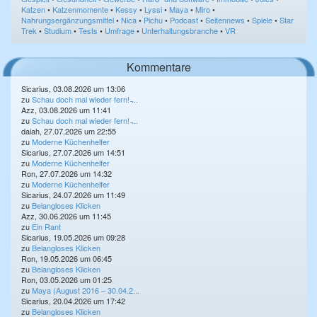
Katzen
•
Katzenmomente
•
Kessy
•
Lyssi
•
Maya
•
Miro
•
Nahrungsergänzungsmittel
•
Nica
•
Pichu
•
Podcast
•
Seitennews
•
Spiele
•
Star
Trek
•
Studium
•
Tests
•
Umfrage
•
Unterhaltungsbranche
•
VR
Kommentare
Sicarius, 03.08.2026 um 13:06
zu
Schau doch mal wieder fern! ̵...
Azz, 03.08.2026 um 11:41
zu
Schau doch mal wieder fern! ̵...
daiah, 27.07.2026 um 22:55
zu
Moderne Küchenhelfer
Sicarius, 27.07.2026 um 14:51
zu
Moderne Küchenhelfer
Ron, 27.07.2026 um 14:32
zu
Moderne Küchenhelfer
Sicarius, 24.07.2026 um 11:49
zu
Belangloses Klicken
Azz, 30.06.2026 um 11:45
zu
Ein Rant
Sicarius, 19.05.2026 um 09:28
zu
Belangloses Klicken
Ron, 19.05.2026 um 06:45
zu
Belangloses Klicken
Ron, 03.05.2026 um 01:25
zu
Maya (August 2016 – 30.04.2...
Sicarius, 20.04.2026 um 17:42
zu
Belangloses Klicken