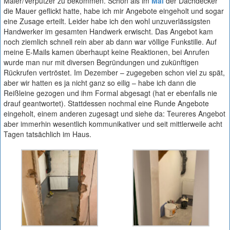
Maler/Verputzer zu bekommen. Schon als im
Mai
der Dachdecker
die Mauer geflickt hatte, habe ich mir Angebote eingeholt und sogar
eine Zusage erteilt. Leider habe ich den wohl unzuverlässigsten
Handwerker im gesamten Handwerk erwischt. Das Angebot kam
noch ziemlich schnell rein aber ab dann war völlige Funkstille. Auf
meine E-Mails kamen überhaupt keine Reaktionen, bei Anrufen
wurde man nur mit diversen Begründungen und zukünftigen
Rückrufen vertröstet. Im Dezember – zugegeben schon viel zu spät,
aber wir hatten es ja nicht ganz so eilig – habe ich dann die
Reißleine gezogen und ihm Formal abgesagt (hat er ebenfalls nie
drauf geantwortet). Stattdessen nochmal eine Runde Angebote
eingeholt, einem anderen zugesagt und siehe da: Teureres Angebot
aber immerhin wesentlich kommunikativer und seit mittlerweile acht
Tagen tatsächlich im Haus.