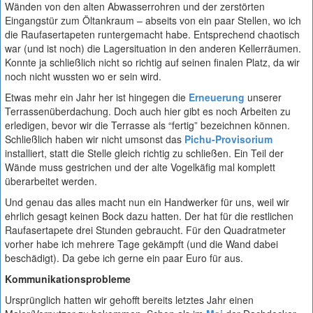
Wänden von den alten Abwasserrohren und der zerstörten
Eingangstür zum Öltankraum – abseits von ein paar Stellen, wo ich
die Raufasertapeten runtergemacht habe. Entsprechend chaotisch
war (und ist noch) die Lagersituation in den anderen Kellerräumen.
Konnte ja schließlich nicht so richtig auf seinen finalen Platz, da wir
noch nicht wussten wo er sein wird.
Etwas mehr ein Jahr her ist hingegen die
Erneuerung
unserer
Terrassenüberdachung. Doch auch hier gibt es noch Arbeiten zu
erledigen, bevor wir die Terrasse als “fertig” bezeichnen können.
Schließlich haben wir nicht umsonst das
Pichu-Provisorium
installiert, statt die Stelle gleich richtig zu schließen. Ein Teil der
Wände muss gestrichen und der alte Vogelkäfig mal komplett
überarbeitet werden.
Und genau das alles macht nun ein Handwerker für uns, weil wir
ehrlich gesagt keinen Bock dazu hatten. Der hat für die restlichen
Raufasertapete drei Stunden gebraucht. Für den Quadratmeter
vorher habe ich mehrere Tage gekämpft (und die Wand dabei
beschädigt). Da gebe ich gerne ein paar Euro für aus.
Kommunikationsprobleme
Ursprünglich hatten wir gehofft bereits letztes Jahr einen