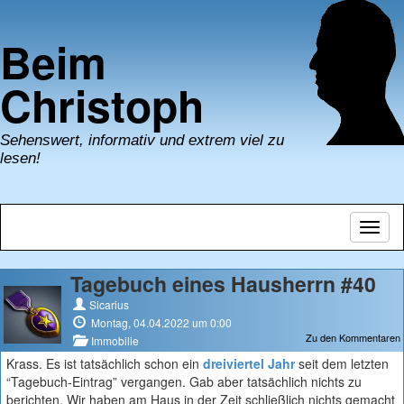
Beim
Christoph
Sehenswert, informativ und extrem viel zu
lesen!
Navig
umsch
Tagebuch eines Hausherrn #40
Sicarius
Montag, 04.04.2022 um 0:00
Zu den Kommentaren
Immobilie
Krass. Es ist tatsächlich schon ein
dreiviertel Jahr
seit dem letzten
“Tagebuch-Eintrag” vergangen. Gab aber tatsächlich nichts zu
berichten. Wir haben am Haus in der Zeit schließlich nichts gemacht