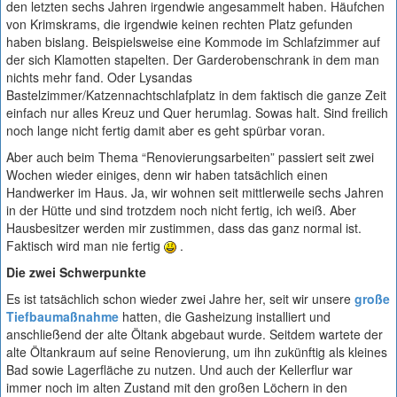
den letzten sechs Jahren irgendwie angesammelt haben. Häufchen
von Krimskrams, die irgendwie keinen rechten Platz gefunden
haben bislang. Beispielsweise eine Kommode im Schlafzimmer auf
der sich Klamotten stapelten. Der Garderobenschrank in dem man
nichts mehr fand. Oder Lysandas
Bastelzimmer/Katzennachtschlafplatz in dem faktisch die ganze Zeit
einfach nur alles Kreuz und Quer herumlag. Sowas halt. Sind freilich
noch lange nicht fertig damit aber es geht spürbar voran.
Aber auch beim Thema “Renovierungsarbeiten” passiert seit zwei
Wochen wieder einiges, denn wir haben tatsächlich einen
Handwerker im Haus. Ja, wir wohnen seit mittlerweile sechs Jahren
in der Hütte und sind trotzdem noch nicht fertig, ich weiß. Aber
Hausbesitzer werden mir zustimmen, dass das ganz normal ist.
Faktisch wird man nie fertig
.
Die zwei Schwerpunkte
Es ist tatsächlich schon wieder zwei Jahre her, seit wir unsere
große
Tiefbaumaßnahme
hatten, die Gasheizung installiert und
anschließend der alte Öltank abgebaut wurde. Seitdem wartete der
alte Öltankraum auf seine Renovierung, um ihn zukünftig als kleines
Bad sowie Lagerfläche zu nutzen. Und auch der Kellerflur war
immer noch im alten Zustand mit den großen Löchern in den