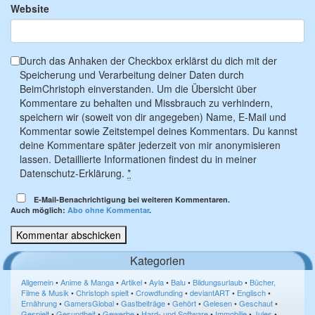
Website
Durch das Anhaken der Checkbox erklärst du dich mit der
Speicherung und Verarbeitung deiner Daten durch
BeimChristoph einverstanden. Um die Übersicht über
Kommentare zu behalten und Missbrauch zu verhindern,
speichern wir (soweit von dir angegeben) Name, E-Mail und
Kommentar sowie Zeitstempel deines Kommentars. Du kannst
deine Kommentare später jederzeit von mir anonymisieren
lassen. Detaillierte Informationen findest du in meiner
Datenschutz-Erklärung.
*
E-Mail-Benachrichtigung bei weiteren Kommentaren.
Auch möglich:
Abo ohne Kommentar
.
Kategorien
Allgemein
•
Anime & Manga
•
Artikel
•
Ayla
•
Balu
•
Bildungsurlaub
•
Bücher,
Filme & Musik
•
Christoph spielt
•
Crowdfunding
•
deviantART
•
Englisch
•
Ernährung
•
GamersGlobal
•
Gastbeiträge
•
Gehört
•
Gelesen
•
Geschaut
•
Gespielt
•
Gesundheit
•
Gewerbe
•
Hard- und Software
•
Immobilie
•
Jules
•