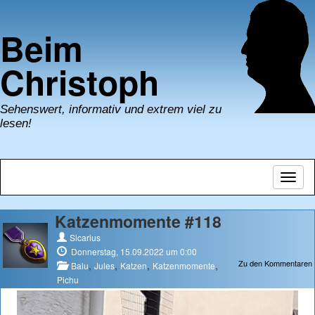
Beim
Christoph
Sehenswert, informativ und extrem viel zu
lesen!
Navig
umsch
Katzenmomente #118
Sicarius
Donnerstag, 15.09.2022 um 0:00
Zu den Kommentaren
,
,
,
,
Balu
Jules
Katzen
Katzenmomente
Pichu