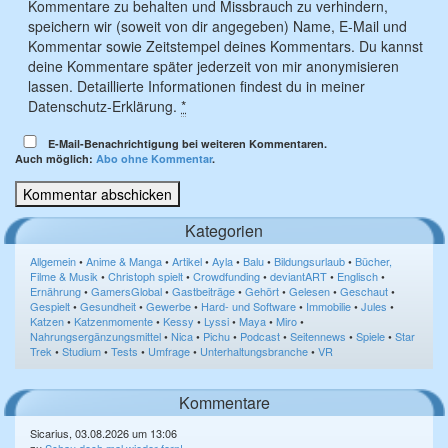
Kommentare zu behalten und Missbrauch zu verhindern,
speichern wir (soweit von dir angegeben) Name, E-Mail und
Kommentar sowie Zeitstempel deines Kommentars. Du kannst
deine Kommentare später jederzeit von mir anonymisieren
lassen. Detaillierte Informationen findest du in meiner
Datenschutz-Erklärung.
*
E-Mail-Benachrichtigung bei weiteren Kommentaren.
Auch möglich:
Abo ohne Kommentar
.
Kategorien
Allgemein
•
Anime & Manga
•
Artikel
•
Ayla
•
Balu
•
Bildungsurlaub
•
Bücher,
Filme & Musik
•
Christoph spielt
•
Crowdfunding
•
deviantART
•
Englisch
•
Ernährung
•
GamersGlobal
•
Gastbeiträge
•
Gehört
•
Gelesen
•
Geschaut
•
Gespielt
•
Gesundheit
•
Gewerbe
•
Hard- und Software
•
Immobilie
•
Jules
•
Katzen
•
Katzenmomente
•
Kessy
•
Lyssi
•
Maya
•
Miro
•
Nahrungsergänzungsmittel
•
Nica
•
Pichu
•
Podcast
•
Seitennews
•
Spiele
•
Star
Trek
•
Studium
•
Tests
•
Umfrage
•
Unterhaltungsbranche
•
VR
Kommentare
Sicarius, 03.08.2026 um 13:06