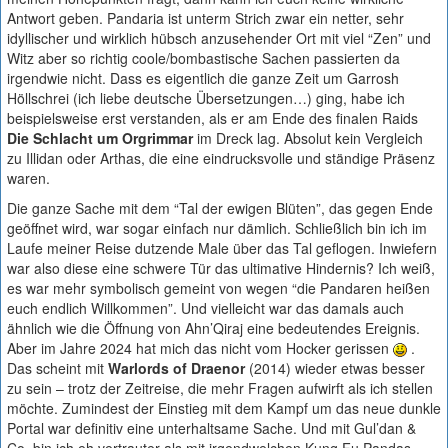
Antwort geben. Pandaria ist unterm Strich zwar ein netter, sehr
idyllischer und wirklich hübsch anzusehender Ort mit viel “Zen” und
Witz aber so richtig coole/bombastische Sachen passierten da
irgendwie nicht. Dass es eigentlich die ganze Zeit um Garrosh
Höllschrei (ich liebe deutsche Übersetzungen…) ging, habe ich
beispielsweise erst verstanden, als er am Ende des finalen Raids
Die Schlacht um Orgrimmar
im Dreck lag. Absolut kein Vergleich
zu Illidan oder Arthas, die eine eindrucksvolle und ständige Präsenz
waren.
Die ganze Sache mit dem “Tal der ewigen Blüten”, das gegen Ende
geöffnet wird, war sogar einfach nur dämlich. Schließlich bin ich im
Laufe meiner Reise dutzende Male über das Tal geflogen. Inwiefern
war also diese eine schwere Tür das ultimative Hindernis? Ich weiß,
es war mehr symbolisch gemeint von wegen “die Pandaren heißen
euch endlich Willkommen”. Und vielleicht war das damals auch
ähnlich wie die Öffnung von Ahn’Qiraj eine bedeutendes Ereignis.
Aber im Jahre 2024 hat mich das nicht vom Hocker gerissen
.
Das scheint mit
Warlords of Draenor
(2014) wieder etwas besser
zu sein – trotz der Zeitreise, die mehr Fragen aufwirft als ich stellen
möchte. Zumindest der Einstieg mit dem Kampf um das neue dunkle
Portal war definitiv eine unterhaltsame Sache. Und mit Gul’dan &