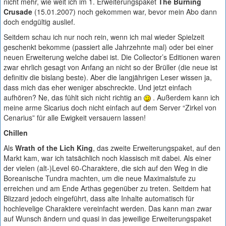
nicht mehr, wie weit ich im 1. Erweiterungspaket
The Burning
Crusade
(15.01.2007) noch gekommen war, bevor mein Abo dann
doch endgültig auslief.
Seitdem schau ich nur noch rein, wenn ich mal wieder Spielzeit
geschenkt bekomme (passiert alle Jahrzehnte mal) oder bei einer
neuen Erweiterung welche dabei ist. Die Collector’s Editionen waren
zwar ehrlich gesagt von Anfang an nicht so der Brüller (die neue ist
definitiv die bislang beste). Aber die langjährigen Leser wissen ja,
dass mich das eher weniger abschreckte. Und jetzt einfach
aufhören? Ne, das fühlt sich nicht richtig an
. Außerdem kann ich
meine arme Sicarius doch nicht einfach auf dem Server “Zirkel von
Cenarius” für alle Ewigkeit versauern lassen!
Chillen
Als
Wrath of the Lich King
, das zweite Erweiterungspaket, auf den
Markt kam, war ich tatsächlich noch klassisch mit dabei. Als einer
der vielen (alt-)Level 60-Charaktere, die sich auf den Weg in die
Boreanische Tundra machten, um die neue Maximalstufe zu
erreichen und am Ende Arthas gegenüber zu treten. Seitdem hat
Blizzard jedoch eingeführt, dass alte Inhalte automatisch für
hochlevelige Charaktere vereinfacht werden. Das kann man zwar
auf Wunsch ändern und quasi in das jeweilige Erweiterungspaket