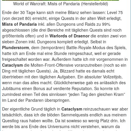
World of Warcraft: Mists of Pandaria (Herstellerbild)
Ende der 30 Tage kann sich meine Bilanz sehen lassen: Level 75
(von derzeit 80) erreicht, einige Quests in der alten Welt erledigt,
Mists of Pandaria
inkl. allen Dungeons und Raids zu 99%
abgeschlossen (die drei Bereiche mit täglichen Quests sind noch
größtenteils offen) und in
Warlords of Draenor
die ersten zwei von
sieben Zonen inkl. Dungeons komplett erledigt. Selbst in
Plunderstorm
, dem (temporären) Battle-Royale-Modus des Spiels,
hatte ich am Ende mal eine Stunde reingeschaut, weil er gerade
freigeschaltet worden war. Außerdem hatte ich mir vorgenommen in
Cataclysm
die Molten-Front-Offensive voranzutreiben (noch so ein
Ding mit täglichen Quests). Ja, Blizzard hatte es damals echt
übertrieben mit den täglichen Aufgaben. Ein absoluter Vollzeitjob,
wenn man das alles macht. Glücklicherweise gab es anlässlich des
Jubiläums einen Bonus auf verdiente Reputation. So konnte ich
zumindest einen Teil des sinnlosen “jeden Tag den gleichen Kram”
im Land der Pandaren überspringen.
Der eigentliche Grund täglich in
Cataclysm
reinzuschauen war aber
tatsächlich, dass ich die blöden Sammelquests endlich aus meinem
Questlog raus haben wollte. Da ist sowieso so wenig Platz drin. Ich
werde bis ans Ende des Universums nicht verstehen, warum da