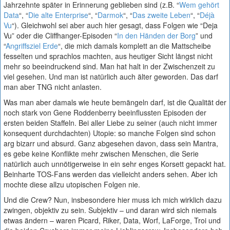
Jahrzehnte später in Erinnerung geblieben sind (z.B. “
Wem gehört
Data
“, “
Die alte Enterprise
“, “
Darmok
“, “
Das zweite Leben
“, “
Déjà
Vu
“). Gleichwohl sei aber auch hier gesagt, dass Folgen wie “Deja
Vu” oder die Cliffhanger-Episoden “
In den Händen der Borg
” und
“
Angriffsziel Erde
“, die mich damals komplett an die Mattscheibe
fesselten und sprachlos machten, aus heutiger Sicht längst nicht
mehr so beeindruckend sind. Man hat halt in der Zwischenzeit zu
viel gesehen. Und man ist natürlich auch älter geworden. Das darf
man aber TNG nicht anlasten.
Was man aber damals wie heute bemängeln darf, ist die Qualität der
noch stark von Gene Roddenberry beeinflussten Episoden der
ersten beiden Staffeln. Bei aller Liebe zu seiner (auch nicht immer
konsequent durchdachten) Utopie: so manche Folgen sind schon
arg bizarr und absurd. Ganz abgesehen davon, dass sein Mantra,
es gebe keine Konflikte mehr zwischen Menschen, die Serie
natürlich auch unnötigerweise in ein sehr enges Korsett gepackt hat.
Beinharte TOS-Fans werden das vielleicht anders sehen. Aber ich
mochte diese allzu utopischen Folgen nie.
Und die Crew? Nun, insbesondere hier muss ich mich wirklich dazu
zwingen, objektiv zu sein. Subjektiv – und daran wird sich niemals
etwas ändern – waren Picard, Riker, Data, Worf, LaForge, Troi und