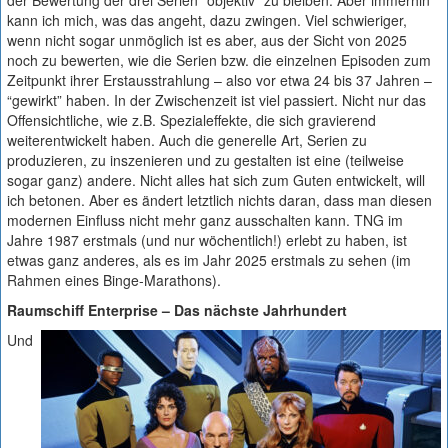
der Bewertung der drei Serien “objektiv” zu bleiben. Aber immerhin
kann ich mich, was das angeht, dazu zwingen. Viel schwieriger,
wenn nicht sogar unmöglich ist es aber, aus der Sicht von 2025
noch zu bewerten, wie die Serien bzw. die einzelnen Episoden zum
Zeitpunkt ihrer Erstausstrahlung – also vor etwa 24 bis 37 Jahren –
“gewirkt” haben. In der Zwischenzeit ist viel passiert. Nicht nur das
Offensichtliche, wie z.B. Spezialeffekte, die sich gravierend
weiterentwickelt haben. Auch die generelle Art, Serien zu
produzieren, zu inszenieren und zu gestalten ist eine (teilweise
sogar ganz) andere. Nicht alles hat sich zum Guten entwickelt, will
ich betonen. Aber es ändert letztlich nichts daran, dass man diesen
modernen Einfluss nicht mehr ganz ausschalten kann. TNG im
Jahre 1987 erstmals (und nur wöchentlich!) erlebt zu haben, ist
etwas ganz anderes, als es im Jahr 2025 erstmals zu sehen (im
Rahmen eines Binge-Marathons).
Raumschiff Enterprise – Das nächste Jahrhundert
Und