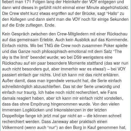
fiebert man 171 Folgen lang der Heimkehr der VOY entgegen und
dann wird dieses in gefühlt nicht einmal einer Minute abgefrühstückt.
Die Crew steht kurz etwas ergriffen auf der Brücke, sagt “Hallo” zu
den Kollegen und dann sieht man die VOY noch für einige Sekunden
auf die Erde zufliegen. Ende.
Kein Gespräch zwischen den Crew-Mitgliedern mit einer Rückschau
auf das gemeinsam Erlebte. Auch kein Ausblick auf das Kommende.
Einfach nichts. Wo bei TNG die Crew noch zusammen Poker spielte
und das Ganze noch philosophisch-emotional mit dem Satz “The
sky is the limit” beendet wurde; wo bei DS9 wenigstens eine
Rückschau auf ein paar besondere Momente stattfand (das war nun
auch nicht besonders gut, aber immerhin war es etwas!) – bei VOY
passiert einfach gar nichts. Und ich kann mir das nicht erklären.
Außer damit, dass man irgendwie versucht hat, die Serie einfach
schnellstmöglich abzuschließen. Das ist der Serie unwürdig und
einfach nur traurig. Ich habe noch nicht recherchiert, wie Fans
damals reagiert haben, aber ich kann mir einfach nicht vorstellen,
dass das ohne Empörung hingenommen wurde. Von den vielen
immensen Logiklücken und Inkonsistenzen in der letzten
Doppelfolge fange ich jetzt mal gar nicht an – die können schnell
recherchiert werden. Dass Janeway aber praktisch einen
Völkermord (wenn auch “nur”) an den Borg in Kauf genommen hat,