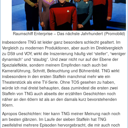
Raumschiff Enterprise – Das nächste Jahrhundert (Promobild)
insbesondere TNG ist leider ganz besonders schlecht gealtert. Im
Vergleich zu modernen Produktionen, aber auch im Direktvergleich
zu DS9 und VOY, wirkt die Inszenierung häufig viel “steifer”, “weniger
dynamisch” und “staubig”. Und zwar nicht nur auf der Ebene der
Spezialeffekte, sondern meinem Empfinden nach auch bei
Kameraführung, Schnitt, Beleuchtung und Bühnenbild. TNG wirkt
insbesondere in den ersten Staffeln manchmal mehr wie ein
Theaterstück als eine TV-Serie. Ohne TOS gesehen zu haben,
würde ich mal dreist behaupten, dass zumindest die ersten zwei
Staffeln von TNG auch abseits der erzählten Geschichten noch
näher an den 60ern ist als an den damals kurz bevorstehenden
90ern.
Apropos Geschichten: hier kann TNG meiner Meinung nach noch
am besten glänzen. Im Laufe der sieben Staffeln hat TNG
zweifelsfrei mehrere Episoden hervorgebracht, die mir auch noch