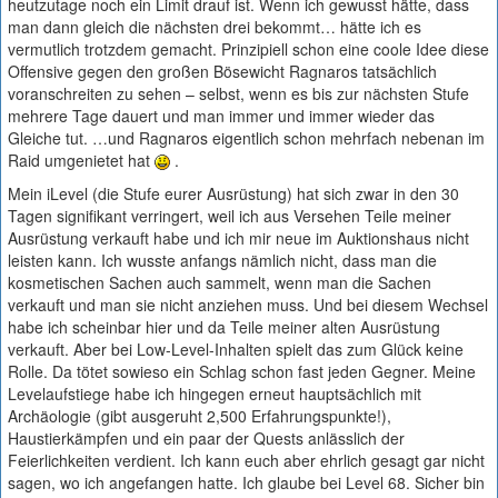
heutzutage noch ein Limit drauf ist. Wenn ich gewusst hätte, dass
man dann gleich die nächsten drei bekommt… hätte ich es
vermutlich trotzdem gemacht. Prinzipiell schon eine coole Idee diese
Offensive gegen den großen Bösewicht Ragnaros tatsächlich
voranschreiten zu sehen – selbst, wenn es bis zur nächsten Stufe
mehrere Tage dauert und man immer und immer wieder das
Gleiche tut. …und Ragnaros eigentlich schon mehrfach nebenan im
Raid umgenietet hat
.
Mein iLevel (die Stufe eurer Ausrüstung) hat sich zwar in den 30
Tagen signifikant verringert, weil ich aus Versehen Teile meiner
Ausrüstung verkauft habe und ich mir neue im Auktionshaus nicht
leisten kann. Ich wusste anfangs nämlich nicht, dass man die
kosmetischen Sachen auch sammelt, wenn man die Sachen
verkauft und man sie nicht anziehen muss. Und bei diesem Wechsel
habe ich scheinbar hier und da Teile meiner alten Ausrüstung
verkauft. Aber bei Low-Level-Inhalten spielt das zum Glück keine
Rolle. Da tötet sowieso ein Schlag schon fast jeden Gegner. Meine
Levelaufstiege habe ich hingegen erneut hauptsächlich mit
Archäologie (gibt ausgeruht 2,500 Erfahrungspunkte!),
Haustierkämpfen und ein paar der Quests anlässlich der
Feierlichkeiten verdient. Ich kann euch aber ehrlich gesagt gar nicht
sagen, wo ich angefangen hatte. Ich glaube bei Level 68. Sicher bin