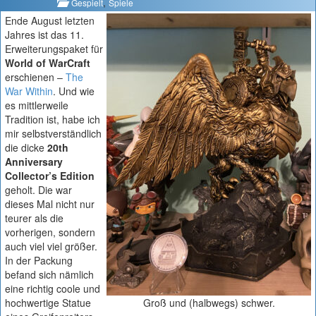
,
Gespielt
Spiele
Ende August letzten
Jahres ist das 11.
Erweiterungspaket für
World of WarCraft
erschienen –
The
War Within
. Und wie
es mittlerweile
Tradition ist, habe ich
mir selbstverständlich
die dicke
20th
Anniversary
Collector’s Edition
geholt. Die war
dieses Mal nicht nur
teurer als die
vorherigen, sondern
auch viel viel größer.
In der Packung
befand sich nämlich
eine richtig coole und
hochwertige Statue
Groß und (halbwegs) schwer.