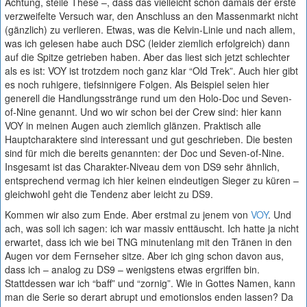
Achtung, steile These –, dass das vielleicht schon damals der erste
verzweifelte Versuch war, den Anschluss an den Massenmarkt nicht
(gänzlich) zu verlieren. Etwas, was die Kelvin-Linie und nach allem,
was ich gelesen habe auch DSC (leider ziemlich erfolgreich) dann
auf die Spitze getrieben haben. Aber das liest sich jetzt schlechter
als es ist: VOY ist trotzdem noch ganz klar “Old Trek”. Auch hier gibt
es noch ruhigere, tiefsinnigere Folgen. Als Beispiel seien hier
generell die Handlungsstränge rund um den Holo-Doc und Seven-
of-Nine genannt. Und wo wir schon bei der Crew sind: hier kann
VOY in meinen Augen auch ziemlich glänzen. Praktisch alle
Hauptcharaktere sind interessant und gut geschrieben. Die besten
sind für mich die bereits genannten: der Doc und Seven-of-Nine.
Insgesamt ist das Charakter-Niveau dem von DS9 sehr ähnlich,
entsprechend vermag ich hier keinen eindeutigen Sieger zu küren –
gleichwohl geht die Tendenz aber leicht zu DS9.
Kommen wir also zum Ende. Aber erstmal zu jenem von
VOY
. Und
ach, was soll ich sagen: ich war massiv enttäuscht. Ich hatte ja nicht
erwartet, dass ich wie bei TNG minutenlang mit den Tränen in den
Augen vor dem Fernseher sitze. Aber ich ging schon davon aus,
dass ich – analog zu DS9 – wenigstens etwas ergriffen bin.
Stattdessen war ich “baff” und “zornig”. Wie in Gottes Namen, kann
man die Serie so derart abrupt und emotionslos enden lassen? Da