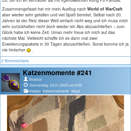
Co. bin ich eh vertrauter als mit irgendwelchen Kung Fu Pandas.
Zusammengefasst hat mir mein Ausflug nach
World of WarCraft
aber wieder sehr gefallen und viel Spaß bereitet. Selbst nach 20.
Jahren ist der Reiz dieser Welt einfach nicht weg und ich muss mich
sehr zurückhalten nicht doch wieder ein Abo abzuschließen – zum
Glück habe ich keine Zeit. Umso mehr freue ich mich auf das
nächste Mal. Vielleicht schaffe ich es dann mal zwei
Erweiterungspakete in 30 Tagen abzuschließen. Sonst komme ich ja
nie hinterher
.
2 Kommentare
Katzenmomente #241
Sicarius
Donnerstag, 23.01.2025 um 0:00
,
,
Katzen
Katzenmomente
Maya