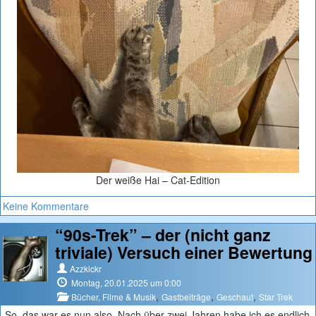
Der weiße Hai – Cat-Edition
Keine Kommentare
“90s-Trek” – der (nicht ganz
triviale) Versuch einer Bewertung
Azzkickr
Montag, 20.01.2025 um 0:00
,
,
,
Bücher, Filme & Musik
Gastbeiträge
Geschaut
Star Trek
So, das war es nun also. Nach über zwei Jahren habe ich es endlich