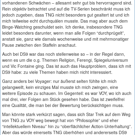
vorhandenen Schwächen – allesamt sehr gut bis hervorragend sind.
Rein objektiv betrachtet und auf die TV-Serien beschränkt muss ich
jedoch zugeben, dass TNG nicht besonders gut gealtert ist und ich
mich teilweise echt durchquälen musste. Das mag aber auch dem
Binge-Watching geschuldet sein. Ich denke, insbesondere TNG
leidet besonders darunter, wenn man alle Folgen “durchprügelt”,
anstatt sie, ganz wie damals wochenweise und mit mehrmonatiger
Pause zwischen den Staffeln anschaut.
Auch bei DS9 war das noch stellenweise so – in der Regel dann,
wenn es um die o.g. Themen Religion, Ferengi, Spiegeluniversum
und Vic Fontaine ging. Das ist auch das Hauptproblem, dass ich mit
DS9 habe: zu viele Themen haben mich nicht interessiert.
Ganz anders bei Voyager: nur äußerst selten fühlte ich mich
gelangweilt, kein einziges Mal musste ich mich zwingen, eine
weitere Episode zu schauen. Im Gegenteil: es war VOY, wo ich auch
mal drei, vier Folgen am Stück gesehen habe. Das ist zweifelfrei
eine Qualität, die man bei der Bewertung berücksichtigen muss.
Man könnte stark verkürzt sagen, dass sich Star Trek auf dem Weg
von TNG zu VOY weg bewegt hat von “Philosophie” und eher
“intellektuellem Niveau” hin zu “oberflächlicher Action-Unterhaltung”.
Aber das würde einerseits TNG überhöhen und andererseits DS9