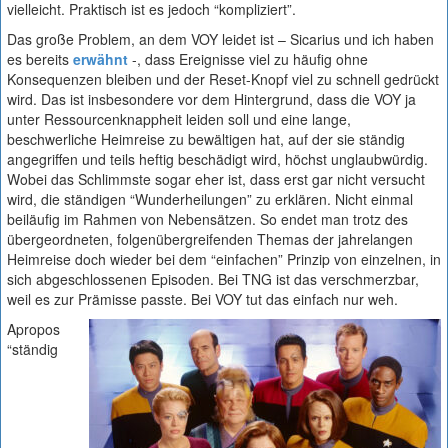
vielleicht. Praktisch ist es jedoch “kompliziert”.
Das große Problem, an dem VOY leidet ist – Sicarius und ich haben
es bereits
erwähnt
-, dass Ereignisse viel zu häufig ohne
Konsequenzen bleiben und der Reset-Knopf viel zu schnell gedrückt
wird. Das ist insbesondere vor dem Hintergrund, dass die VOY ja
unter Ressourcenknappheit leiden soll und eine lange,
beschwerliche Heimreise zu bewältigen hat, auf der sie ständig
angegriffen und teils heftig beschädigt wird, höchst unglaubwürdig.
Wobei das Schlimmste sogar eher ist, dass erst gar nicht versucht
wird, die ständigen “Wunderheilungen” zu erklären. Nicht einmal
beiläufig im Rahmen von Nebensätzen. So endet man trotz des
übergeordneten, folgenübergreifenden Themas der jahrelangen
Heimreise doch wieder bei dem “einfachen” Prinzip von einzelnen, in
sich abgeschlossenen Episoden. Bei TNG ist das verschmerzbar,
weil es zur Prämisse passte. Bei VOY tut das einfach nur weh.
Apropos
“ständig