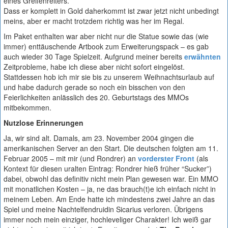
eines Greifenreiters.
Dass er komplett in Gold daherkommt ist zwar jetzt nicht unbedingt
meins, aber er macht trotzdem richtig was her im Regal.
Im Paket enthalten war aber nicht nur die Statue sowie das (wie
immer) enttäuschende Artbook zum Erweiterungspack – es gab
auch wieder 30 Tage Spielzeit. Aufgrund meiner bereits
erwähnten
Zeitprobleme, habe ich diese aber nicht sofort eingelöst.
Stattdessen hob ich mir sie bis zu unserem Weihnachtsurlaub auf
und habe dadurch gerade so noch ein bisschen von den
Feierlichkeiten anlässlich des 20. Geburtstags des MMOs
mitbekommen.
Nutzlose Erinnerungen
Ja, wir sind alt. Damals, am 23. November 2004 gingen die
amerikanischen Server an den Start. Die deutschen folgten am 11.
Februar 2005 – mit mir (und Rondrer) an
vorderster Front
(als
Kontext für diesen uralten Eintrag: Rondrer hieß früher “Sucker”)
dabei, obwohl das definitiv nicht mein Plan gewesen war. Ein MMO
mit monatlichen Kosten – ja, ne das brauch(t)e ich einfach nicht in
meinem Leben. Am Ende hatte ich mindestens zwei Jahre an das
Spiel und meine Nachtelfendruidin Sicarius verloren. Übrigens
immer noch mein einziger, hochleveliger Charakter! Ich weiß gar