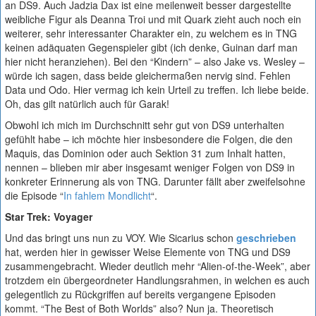
an DS9. Auch Jadzia Dax ist eine meilenweit besser dargestellte
weibliche Figur als Deanna Troi und mit Quark zieht auch noch ein
weiterer, sehr interessanter Charakter ein, zu welchem es in TNG
keinen adäquaten Gegenspieler gibt (ich denke, Guinan darf man
hier nicht heranziehen). Bei den “Kindern” – also Jake vs. Wesley –
würde ich sagen, dass beide gleichermaßen nervig sind. Fehlen
Data und Odo. Hier vermag ich kein Urteil zu treffen. Ich liebe beide.
Oh, das gilt natürlich auch für Garak!
Obwohl ich mich im Durchschnitt sehr gut von DS9 unterhalten
gefühlt habe – ich möchte hier insbesondere die Folgen, die den
Maquis, das Dominion oder auch Sektion 31 zum Inhalt hatten,
nennen – blieben mir aber insgesamt weniger Folgen von DS9 in
konkreter Erinnerung als von TNG. Darunter fällt aber zweifelsohne
die Episode “
In fahlem Mondlicht
“.
Star Trek: Voyager
Und das bringt uns nun zu VOY. Wie Sicarius schon
geschrieben
hat, werden hier in gewisser Weise Elemente von TNG und DS9
zusammengebracht. Wieder deutlich mehr “Alien-of-the-Week”, aber
trotzdem ein übergeordneter Handlungsrahmen, in welchen es auch
gelegentlich zu Rückgriffen auf bereits vergangene Episoden
kommt. “The Best of Both Worlds” also? Nun ja. Theoretisch