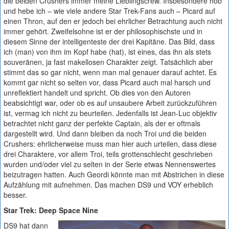
die beiden Crushers immer meine Lieblingscrew. Insbesondere hob
und hebe ich – wie viele andere Star Trek-Fans auch – Picard auf
einen Thron, auf den er jedoch bei ehrlicher Betrachtung auch nicht
immer gehört. Zweifelsohne ist er der philosophischste und in
diesem Sinne der intelligenteste der drei Kapitäne. Das Bild, dass
ich (man) von ihm im Kopf habe (hat), ist eines, das ihn als stets
souveränen, ja fast makellosen Charakter zeigt. Tatsächlich aber
stimmt das so gar nicht, wenn man mal genauer darauf achtet. Es
kommt gar nicht so selten vor, dass Picard auch mal harsch und
unreflektiert handelt und spricht. Ob dies von den Autoren
beabsichtigt war, oder ob es auf unsaubere Arbeit zurückzuführen
ist, vermag ich nicht zu beurteilen. Jedenfalls ist Jean-Luc objektiv
betrachtet nicht ganz der perfekte Captain, als der er oftmals
dargestellt wird. Und dann bleiben da noch Troi und die beiden
Crushers: ehrlicherweise muss man hier auch urteilen, dass diese
drei Charaktere, vor allem Troi, teils grottenschlecht geschrieben
wurden und/oder viel zu selten in der Serie etwas Nennenswertes
beizutragen hatten. Auch Geordi könnte man mit Abstrichen in diese
Aufzählung mit aufnehmen. Das machen DS9 und VOY erheblich
besser.
Star Trek: Deep Space Nine
DS9 hat dann