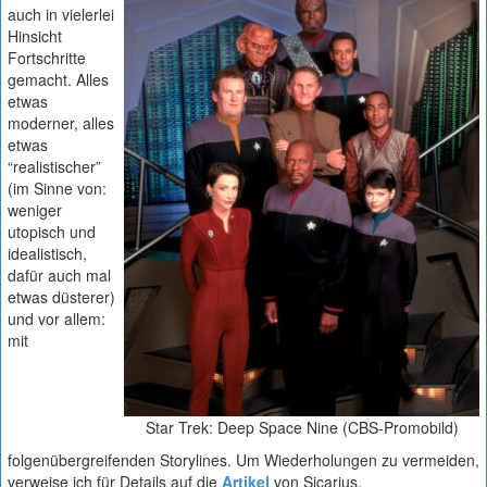
auch in vielerlei
Hinsicht
Fortschritte
gemacht. Alles
etwas
moderner, alles
etwas
“realistischer”
(im Sinne von:
weniger
utopisch und
idealistisch,
dafür auch mal
etwas düsterer)
und vor allem:
mit
Star Trek: Deep Space Nine (CBS-Promobild)
folgenübergreifenden Storylines. Um Wiederholungen zu vermeiden,
verweise ich für Details auf die
Artikel
von Sicarius.