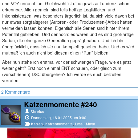
und VOY unrecht tun. Gleichwohl ist eine gewisse Tendenz schon
erkennbar. Allen gemein sind teils heftige Logiklücken und
Inkonsistenzen, was besonders ärgerlich ist, da sich viele davon bei
nur etwas sorgfältigerer (Autoren- oder Produzenten-)Arbeit hätten
vermeiden lassen können. Eigentlich alle Serien sind hinter ihrem
Potential geblieben. Und dennoch: es waren und es sind großartige
Serien, die eine ganze Generation geprägt haben. Und ich bin
überglücklich, dass ich sie nun komplett gesehen habe. Und es wird
mutmaßlich auch nicht bei diesem einen “Run” bleiben.
Aber nun stehe ich erstmal vor der schwierigen Frage, wie es jetzt
weiter geht? Erst noch einmal ENT schauen, oder gleich zum
(verschrienen) DSC übergehen? Ich werde es euch beizeiten
verraten.
2 Kommentare
Katzenmomente #240
Sicarius
Donnerstag, 16.01.2025 um 0:00
,
,
,
Katzen
Katzenmomente
Lyssi
Maya