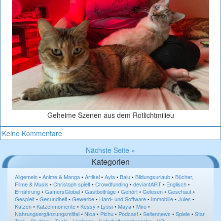
Geheime Szenen aus dem Rotlichtmilieu
Keine Kommentare
Nächste Seite »
Kategorien
Allgemein
•
Anime & Manga
•
Artikel
•
Ayla
•
Balu
•
Bildungsurlaub
•
Bücher,
Filme & Musik
•
Christoph spielt
•
Crowdfunding
•
deviantART
•
Englisch
•
Ernährung
•
GamersGlobal
•
Gastbeiträge
•
Gehört
•
Gelesen
•
Geschaut
•
Gespielt
•
Gesundheit
•
Gewerbe
•
Hard- und Software
•
Immobilie
•
Jules
•
Katzen
•
Katzenmomente
•
Kessy
•
Lyssi
•
Maya
•
Miro
•
Nahrungsergänzungsmittel
•
Nica
•
Pichu
•
Podcast
•
Seitennews
•
Spiele
•
Star