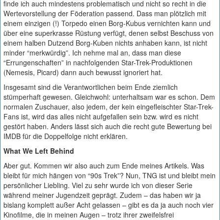
finde ich auch mindestens problematisch und nicht so recht in die
Wertevorstellung der Föderation passend. Dass man plötzlich mit
einem einzigen (!) Torpedo einen Borg-Kubus vernichten kann und
über eine superkrasse Rüstung verfügt, denen selbst Beschuss von
einem halben Dutzend Borg-Kuben nichts anhaben kann, ist nicht
minder “merkwürdig”. Ich nehme mal an, dass man diese
“Errungenschaften” in nachfolgenden Star-Trek-Produktionen
(Nemesis, Picard) dann auch bewusst ignoriert hat.
Insgesamt sind die Verantwortlichen beim Ende ziemlich
stümperhaft gewesen. Gleichwohl: unterhaltsam war es schon. Dem
normalen Zuschauer, also jedem, der kein eingefleischter Star-Trek-
Fans ist, wird das alles nicht aufgefallen sein bzw. wird es nicht
gestört haben. Anders lässt sich auch die recht gute Bewertung bei
IMDB für die Doppelfolge nicht erklären.
What We Left Behind
Aber gut. Kommen wir also auch zum Ende meines Artikels. Was
bleibt für mich hängen von “90s Trek”? Nun, TNG ist und bleibt mein
persönlicher Liebling. Viel zu sehr wurde ich von dieser Serie
während meiner Jugendzeit geprägt. Zudem – das haben wir ja
bislang komplett außer Acht gelassen – gibt es da ja auch noch vier
Kinofilme, die in meinen Augen – trotz ihrer zweifelsfrei