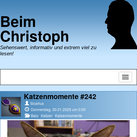
Beim
Christoph
Sehenswert, informativ und extrem viel zu
lesen!
Navig
umsch
Katzenmomente #242
Sicarius
Donnerstag, 30.01.2025 um 0:00
,
,
Balu
Katzen
Katzenmomente