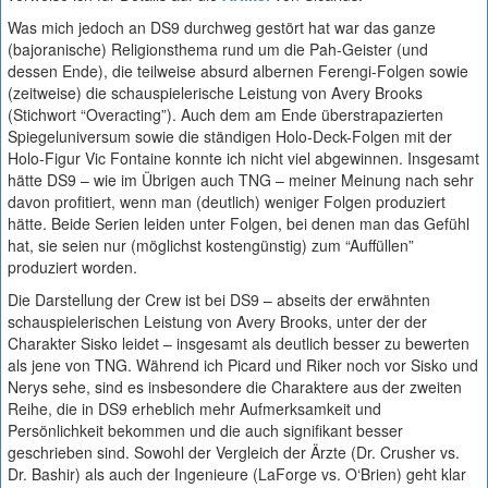
Was mich jedoch an DS9 durchweg gestört hat war das ganze
(bajoranische) Religionsthema rund um die Pah-Geister (und
dessen Ende), die teilweise absurd albernen Ferengi-Folgen sowie
(zeitweise) die schauspielerische Leistung von Avery Brooks
(Stichwort “Overacting”). Auch dem am Ende überstrapazierten
Spiegeluniversum sowie die ständigen Holo-Deck-Folgen mit der
Holo-Figur Vic Fontaine konnte ich nicht viel abgewinnen. Insgesamt
hätte DS9 – wie im Übrigen auch TNG – meiner Meinung nach sehr
davon profitiert, wenn man (deutlich) weniger Folgen produziert
hätte. Beide Serien leiden unter Folgen, bei denen man das Gefühl
hat, sie seien nur (möglichst kostengünstig) zum “Auffüllen”
produziert worden.
Die Darstellung der Crew ist bei DS9 – abseits der erwähnten
schauspielerischen Leistung von Avery Brooks, unter der der
Charakter Sisko leidet – insgesamt als deutlich besser zu bewerten
als jene von TNG. Während ich Picard und Riker noch vor Sisko und
Nerys sehe, sind es insbesondere die Charaktere aus der zweiten
Reihe, die in DS9 erheblich mehr Aufmerksamkeit und
Persönlichkeit bekommen und die auch signifikant besser
geschrieben sind. Sowohl der Vergleich der Ärzte (Dr. Crusher vs.
Dr. Bashir) als auch der Ingenieure (LaForge vs. O‘Brien) geht klar