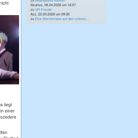
zu
Belangloses Klicken
nicht
Sicarius, 08.04.2026 um 16:07
zu
VR-Freude
Azz, 22.03.2026 um 09:30
zu
Eine Sternenreise auf den unteren...
s liegt
in einer
Prozedere
lten