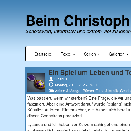
Beim Christoph
Sehenswert, informativ und extrem viel zu lesen
Startseite
Texte
Serien
Galerien
Ein Spiel um Leben und T
Sicarius
Montag, 29.09.2025 um 0:00
,
,
Anime & Manga
Bücher, Filme & Musik
Gesch
Was passiert, wenn wir sterben? Eine Frage, die wir uns
fasziniert. Aber eine Antwort darauf wurde (bislang) nic
Künstler, Autoren, Filmemacher, etc. haben sich bereits
dieses Gedankens produziert.
Lysanda und ich haben vor Kurzem dahingehend eine
schlussendlich passiert zwar relativ einfach: Entweder