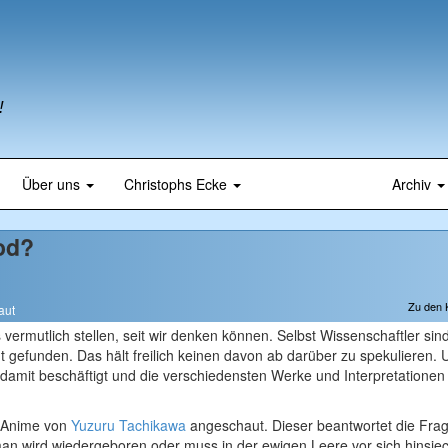
!
Über uns
Christophs Ecke
Archiv
od?
Zu den
aut
 vermutlich stellen, seit wir denken können. Selbst Wissenschaftler si
ht gefunden. Das hält freilich keinen davon ab darüber zu spekulieren. 
 damit beschäftigt und die verschiedensten Werke und Interpretationen
n Anime von
Yuzuru Tachikawa
angeschaut. Dieser beantwortet die Fra
 man wird wiedergeboren oder muss in der ewigen Leere vor sich hinsie