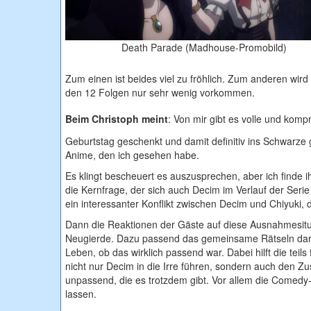
Death Parade (Madhouse-Promobild)
Zum einen ist beides viel zu fröhlich. Zum anderen wir
den 12 Folgen nur sehr wenig vorkommen.
Beim Christoph meint
: Von mir gibt es volle und kom
Geburtstag geschenkt und damit definitiv ins Schwarze 
Anime, den ich gesehen habe.
Es klingt bescheuert es auszusprechen, aber ich finde i
die Kernfrage, der sich auch Decim im Verlauf der Serie 
ein interessanter Konflikt zwischen Decim und Chiyuki, d
Dann die Reaktionen der Gäste auf diese Ausnahmesitu
Neugierde. Dazu passend das gemeinsame Rätseln darü
Leben, ob das wirklich passend war. Dabei hilft die tei
nicht nur Decim in die Irre führen, sondern auch den Z
unpassend, die es trotzdem gibt. Vor allem die Comedy-
lassen.