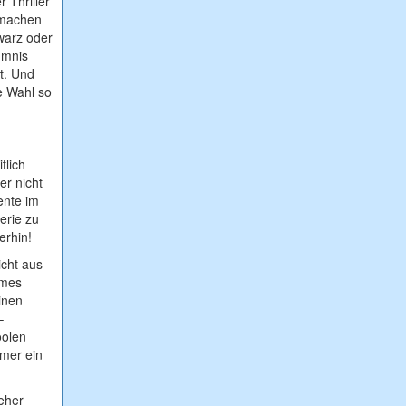
 Thriller”
z machen
hwarz oder
mmnis
t. Und
e Wahl so
tlich
er nicht
ente im
erie zu
erhin!
icht aus
imes
inen
–
oolen
mmer ein
eher