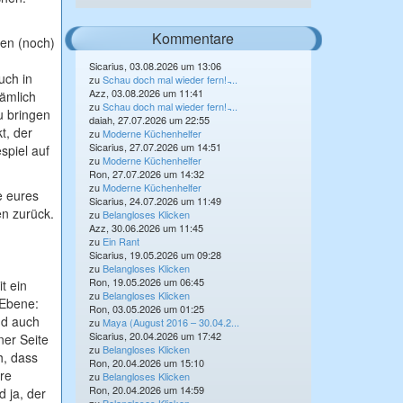
Kommentare
sen (noch)
Sicarius, 03.08.2026 um 13:06
uch in
zu
Schau doch mal wieder fern! ̵...
Azz, 03.08.2026 um 11:41
ämlich
zu
Schau doch mal wieder fern! ̵...
u bringen
daiah, 27.07.2026 um 22:55
t, der
zu
Moderne Küchenhelfer
Sicarius, 27.07.2026 um 14:51
spiel auf
zu
Moderne Küchenhelfer
Ron, 27.07.2026 um 14:32
zu
Moderne Küchenhelfer
e eures
Sicarius, 24.07.2026 um 11:49
en zurück.
zu
Belangloses Klicken
Azz, 30.06.2026 um 11:45
zu
Ein Rant
Sicarius, 19.05.2026 um 09:28
zu
Belangloses Klicken
Ron, 19.05.2026 um 06:45
t ein
zu
Belangloses Klicken
 Ebene:
Ron, 03.05.2026 um 01:25
nd auch
zu
Maya (August 2016 – 30.04.2...
Sicarius, 20.04.2026 um 17:42
ner Seite
zu
Belangloses Klicken
h, dass
Ron, 20.04.2026 um 15:10
hre
zu
Belangloses Klicken
Ron, 20.04.2026 um 14:59
d ja, der