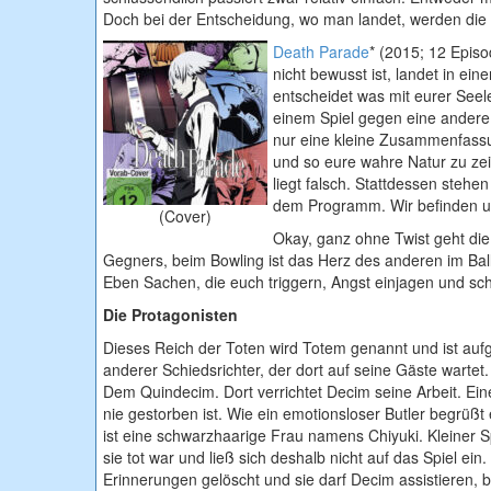
Doch bei der Entscheidung, wo man landet, werden die 
Death Parade
* (2015; 12 Episo
nicht bewusst ist, landet in ei
entscheidet was mit eurer Seele
einem Spiel gegen eine andere
nur eine kleine Zusammenfassu
und so eure wahre Natur zu zei
liegt falsch. Stattdessen stehe
dem Programm. Wir befinden uns
(Cover)
Okay, ganz ohne Twist geht die 
Gegners, beim Bowling ist das Herz des anderen im Bal
Eben Sachen, die euch triggern, Angst einjagen und schl
Die Protagonisten
Dieses Reich der Toten wird Totem genannt und ist aufge
anderer Schiedsrichter, der dort auf seine Gäste wartet
Dem Quindecim. Dort verrichtet Decim seine Arbeit. E
nie gestorben ist. Wie ein emotionsloser Butler begrüßt 
ist eine schwarzhaarige Frau namens Chiyuki. Kleiner Sp
sie tot war und ließ sich deshalb nicht auf das Spiel e
Erinnerungen gelöscht und sie darf Decim assistieren, bi