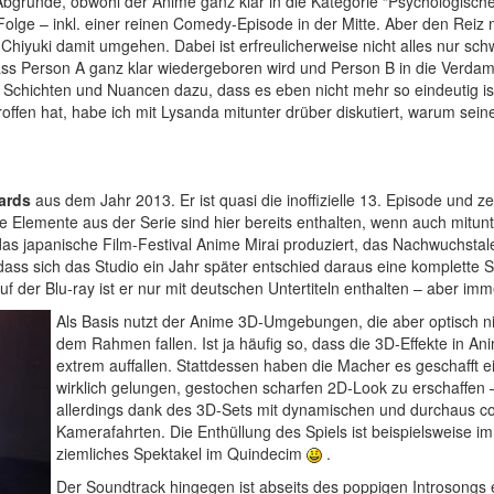
 Abgründe, obwohl der Anime ganz klar in die Kategorie “Psychologischer
 Folge – inkl. einer reinen Comedy-Episode in der Mitte. Aber den Rei
Chiyuki damit umgehen. Dabei ist erfreulicherweise nicht alles nur sc
ass Person A ganz klar wiedergeboren wird und Person B in die Verda
Schichten und Nuancen dazu, dass es eben nicht mehr so eindeutig is
offen hat, habe ich mit Lysanda mitunter drüber diskutiert, warum sein
lards
aus dem Jahr 2013. Er ist quasi die inoffizielle 13. Episode und zei
e Elemente aus der Serie sind hier bereits enthalten, wenn auch mitunt
as japanische Film-Festival Anime Mirai produziert, das Nachwuchstal
dass sich das Studio ein Jahr später entschied daraus eine komplette S
f der Blu-ray ist er nur mit deutschen Untertiteln enthalten – aber imm
Als Basis nutzt der Anime 3D-Umgebungen, die aber optisch n
dem Rahmen fallen. Ist ja häufig so, dass die 3D-Effekte in An
extrem auffallen. Stattdessen haben die Macher es geschafft e
wirklich gelungen, gestochen scharfen 2D-Look zu erschaffen 
allerdings dank des 3D-Sets mit dynamischen und durchaus c
Kamerafahrten. Die Enthüllung des Spiels ist beispielsweise i
ziemliches Spektakel im Quindecim
.
Der Soundtrack hingegen ist abseits des poppigen Introsongs 