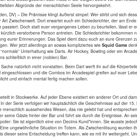
tiefsten Abgründe der menschlichen Seele hervorgekehrt.
den, DV) – Die Prämisse klingt äußerst simpel: Wer stirbt und sich des
ner Art Zwischenwelt. Dort erwartet euch ein Schiedsrichter, der am Ende
 passiert. Doch statt euer vergangenes Leben zu beurteilen, lässt er e
 kürzlich verstorbene Person antreten. Die Schiedsrichter bekommen n
ng eurer Erinnerungen. Das Spiel dient dazu euch an eure Grenzen z
gen. Wer jetzt allerdings an sowas kompliziertes wie
Squid Game
denk
n “normale” Unterhaltung wie Darts, Air Hockey, Bowling oder ein Arcade
 schließlich in einer (noblen) Bar.
Sache natürlich nicht vonstatten. Beim Dart werft ihr auf die Körperteil
l eingeschlossen und die Combos im Arcadespiel greifen auf euer Leb
icht und einfach mental fertig machen sollen.
teilt in Stockwerke. Auf jeder Ebene existiert ein anderer Ort und dami
. In der Serie verfolgen wir hauptsächlich die Geschehnisse auf der 15.
ine menschlich aussehendes Wesen, das nie gelebt hat und entspreche
er seine Gäste hinter der Bar und führt sie durch die Ereignisse. An sei
oiler: Sie ist eigentlich eine von Decims Kund*innen. Sie wusste jedoc
in. Eine ungewöhnliche Situation im Totem. Als Zwischenlösung wurden i
s dieser seine Entscheidung treffen kann, wie es mit ihr weitergeht. Un