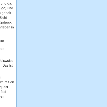
 und da.
eige) und
 geholt.
Sicht
Eindruck.
rieben in
um
ten
ielsweise
. Das ist
r
im realen
 quasi
 fast
hen