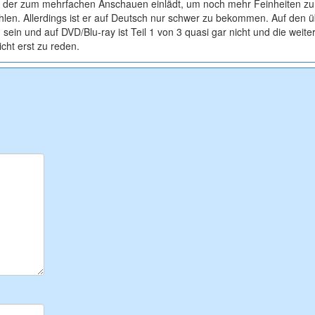
e, der zum mehrfachen Anschauen einlädt, um noch mehr Feinheiten zu
len. Allerdings ist er auf Deutsch nur schwer zu bekommen. Auf den ü
 sein und auf DVD/Blu-ray ist Teil 1 von 3 quasi gar nicht und die weite
cht erst zu reden.