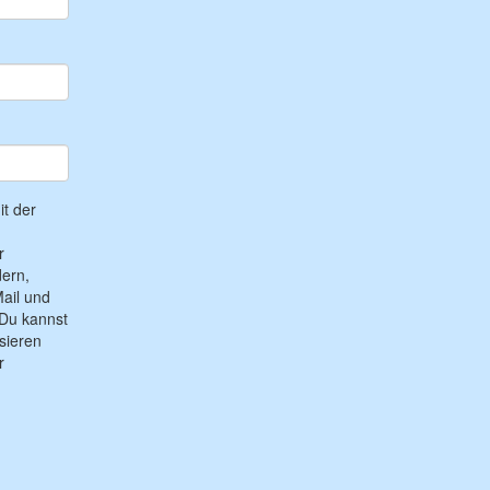
t der
r
ern,
ail und
Du kannst
sieren
r