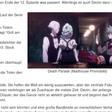
am Ende der 12. Episode was passiert. Allerdings ist auch Decim dann 
Lauf der Serie
im Totem.
sagt “Gott am
edsrichter die
15. Stock
chen überhaupt
Death Parade (Madhouse-Promobild)
d die Toten den
lle. Sie helfen die Welt ein wenig auszuweiten, aber der zentrale Foku
ihnen verbringen wir als Zuschauer die meiste Zeit. Decim, der anfangs 
. Chiyuki, der das Ganze nicht so wirklich geheuer ist und beginnt das 
mmt.
er nicht sein könnten und eine große Bandbreite an menschlichem Verha