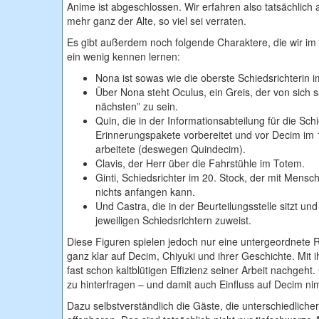
Anime ist abgeschlossen. Wir erfahren also tatsächlich 
mehr ganz der Alte, so viel sei verraten.
Es gibt außerdem noch folgende Charaktere, die wir im 
ein wenig kennen lernen:
Nona ist sowas wie die oberste Schiedsrichterin 
Über Nona steht Oculus, ein Greis, der von sich 
nächsten” zu sein.
Quin, die in der Informationsabteilung für die Schi
Erinnerungspakete vorbereitet und vor Decim im 
arbeitete (deswegen Quindecim).
Clavis, der Herr über die Fahrstühle im Totem.
Ginti, Schiedsrichter im 20. Stock, der mit Mens
nichts anfangen kann.
Und Castra, die in der Beurteilungsstelle sitzt un
jeweiligen Schiedsrichtern zuweist.
Diese Figuren spielen jedoch nur eine untergeordnete Ro
ganz klar auf Decim, Chiyuki und ihrer Geschichte. Mit 
fast schon kaltblütigen Effizienz seiner Arbeit nachgeht
zu hinterfragen – und damit auch Einfluss auf Decim ni
Dazu selbstverständlich die Gäste, die unterschiedlich