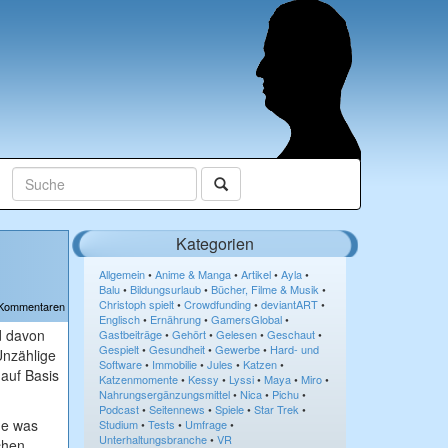
Kategorien
Allgemein
•
Anime & Manga
•
Artikel
•
Ayla
•
Balu
•
Bildungsurlaub
•
Bücher, Filme & Musik
•
Christoph spielt
•
Crowdfunding
•
deviantART
•
 Kommentaren
Englisch
•
Ernährung
•
GamersGlobal
•
nd davon
Gastbeiträge
•
Gehört
•
Gelesen
•
Geschaut
•
Gespielt
•
Gesundheit
•
Gewerbe
•
Hard- und
Unzählige
Software
•
Immobilie
•
Jules
•
Katzen
•
 auf Basis
Katzenmomente
•
Kessy
•
Lyssi
•
Maya
•
Miro
•
Nahrungsergänzungsmittel
•
Nica
•
Pichu
•
Podcast
•
Seitennews
•
Spiele
•
Star Trek
•
ge was
Studium
•
Tests
•
Umfrage
•
Unterhaltungsbranche
•
VR
chen.