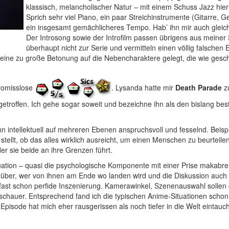
klassisch, melancholischer Natur – mit einem Schuss Jazz hier
Sprich sehr viel Piano, ein paar Streichinstrumente (Gitarre, G
ein insgesamt gemächlicheres Tempo. Hab’ ihn mir auch gleich
Der Introsong sowie der Introfilm passen übrigens aus meiner 
überhaupt nicht zur Serie und vermitteln einen völlig falschen 
d eine zu große Betonung auf die Nebencharaktere gelegt, die wie gesch
promisslose
. Lysanda hatte mir
Death Parade
z
getroffen. Ich gehe sogar soweit und bezeichne ihn als den bislang bes
hn intellektuell auf mehreren Ebenen anspruchsvoll und fesselnd. Beisp
stellt, ob das alles wirklich ausreicht, um einen Menschen zu beurteilen
er sie beide an ihre Grenzen führt.
ation – quasi die psychologische Komponente mit einer Prise makabre
ber, wer von ihnen am Ende wo landen wird und die Diskussion auch 
ls fast schon perfide Inszenierung. Kamerawinkel, Szenenauswahl sollen
uschauer. Entsprechend fand ich die typischen Anime-Situationen schon
Episode hat mich eher rausgerissen als noch tiefer in die Welt eintauc