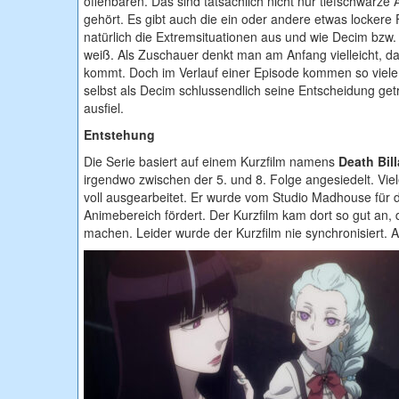
offenbaren. Das sind tatsächlich nicht nur tiefschwarze
gehört. Es gibt auch die ein oder andere etwas lockere
natürlich die Extremsituationen aus und wie Decim bzw. 
weiß. Als Zuschauer denkt man am Anfang vielleicht, d
kommt. Doch im Verlauf einer Episode kommen so viele 
selbst als Decim schlussendlich seine Entscheidung getr
ausfiel.
Entstehung
Die Serie basiert auf einem Kurzfilm namens
Death Bil
irgendwo zwischen der 5. und 8. Folge angesiedelt. Viel
voll ausgearbeitet. Er wurde vom Studio Madhouse für d
Animebereich fördert. Der Kurzfilm kam dort so gut an, 
machen. Leider wurde der Kurzfilm nie synchronisiert. Au