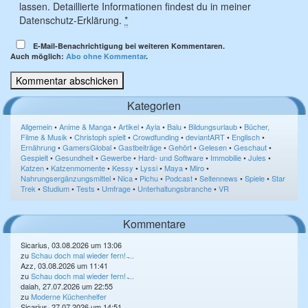
lassen. Detaillierte Informationen findest du in meiner
Datenschutz-Erklärung.
*
E-Mail-Benachrichtigung bei weiteren Kommentaren.
Auch möglich:
Abo ohne Kommentar
.
Kategorien
Allgemein
•
Anime & Manga
•
Artikel
•
Ayla
•
Balu
•
Bildungsurlaub
•
Bücher,
Filme & Musik
•
Christoph spielt
•
Crowdfunding
•
deviantART
•
Englisch
•
Ernährung
•
GamersGlobal
•
Gastbeiträge
•
Gehört
•
Gelesen
•
Geschaut
•
Gespielt
•
Gesundheit
•
Gewerbe
•
Hard- und Software
•
Immobilie
•
Jules
•
Katzen
•
Katzenmomente
•
Kessy
•
Lyssi
•
Maya
•
Miro
•
Nahrungsergänzungsmittel
•
Nica
•
Pichu
•
Podcast
•
Seitennews
•
Spiele
•
Star
Trek
•
Studium
•
Tests
•
Umfrage
•
Unterhaltungsbranche
•
VR
Kommentare
Sicarius, 03.08.2026 um 13:06
zu
Schau doch mal wieder fern! ̵...
Azz, 03.08.2026 um 11:41
zu
Schau doch mal wieder fern! ̵...
daiah, 27.07.2026 um 22:55
zu
Moderne Küchenhelfer
Sicarius, 27.07.2026 um 14:51