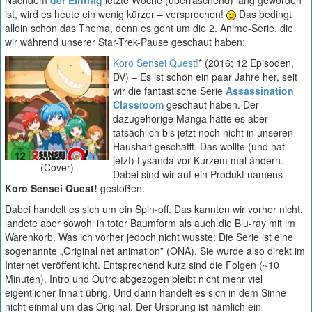
Nachdem
der Eintrag
letzte Woche (überraschend) lang geworden
ist, wird es heute ein wenig kürzer – versprochen!
Das bedingt
allein schon das Thema, denn es geht um die 2. Anime-Serie, die
wir während unserer Star-Trek-Pause geschaut haben:
Koro Sensei Quest!
* (2016; 12 Episoden,
DV) – Es ist schon ein paar Jahre her, seit
wir die fantastische Serie
Assassination
Classroom
geschaut haben. Der
dazugehörige Manga hatte es aber
tatsächlich bis jetzt noch nicht in unseren
Haushalt geschafft. Das wollte (und hat
jetzt) Lysanda vor Kurzem mal ändern.
(Cover)
Dabei sind wir auf ein Produkt namens
Koro Sensei Quest!
gestoßen.
Dabei handelt es sich um ein Spin-off. Das kannten wir vorher nicht,
landete aber sowohl in toter Baumform als auch die Blu-ray mit im
Warenkorb. Was ich vorher jedoch nicht wusste: Die Serie ist eine
sogenannte „Original net animation” (ONA). Sie wurde also direkt im
Internet veröffentlicht. Entsprechend kurz sind die Folgen (~10
Minuten). Intro und Outro abgezogen bleibt nicht mehr viel
eigentlicher Inhalt übrig. Und dann handelt es sich in dem Sinne
nicht einmal um das Original. Der Ursprung ist nämlich ein