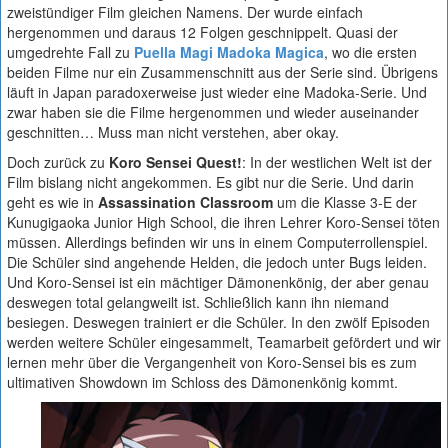
zweistündiger Film gleichen Namens. Der wurde einfach
hergenommen und daraus 12 Folgen geschnippelt. Quasi der
umgedrehte Fall zu
Puella Magi Madoka Magica
, wo die ersten
beiden Filme nur ein Zusammenschnitt aus der Serie sind. Übrigens
läuft in Japan paradoxerweise just wieder eine Madoka-Serie. Und
zwar haben sie die Filme hergenommen und wieder auseinander
geschnitten… Muss man nicht verstehen, aber okay.
Doch zurück zu
Koro Sensei Quest!
: In der westlichen Welt ist der
Film bislang nicht angekommen. Es gibt nur die Serie. Und darin
geht es wie in
Assassination Classroom
um die Klasse 3-E der
Kunugigaoka Junior High School, die ihren Lehrer Koro-Sensei töten
müssen. Allerdings befinden wir uns in einem Computerrollenspiel.
Die Schüler sind angehende Helden, die jedoch unter Bugs leiden.
Und Koro-Sensei ist ein mächtiger Dämonenkönig, der aber genau
deswegen total gelangweilt ist. Schließlich kann ihn niemand
besiegen. Deswegen trainiert er die Schüler. In den zwölf Episoden
werden weitere Schüler eingesammelt, Teamarbeit gefördert und wir
lernen mehr über die Vergangenheit von Koro-Sensei bis es zum
ultimativen Showdown im Schloss des Dämonenkönig kommt.