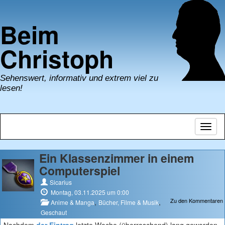
Beim
Christoph
Sehenswert, informativ und extrem viel zu
lesen!
Navig
umsch
Ein Klassenzimmer in einem
Computerspiel
Sicarius
Montag, 03.11.2025 um 0:00
Zu den Kommentaren
,
,
Anime & Manga
Bücher, Filme & Musik
Geschaut