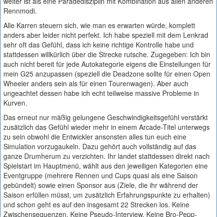
weiter ist als eine Paradedisziplin mit Kombination aus allen anderen
Rennmodi.
Alle Karren steuern sich, wie man es erwarten würde, komplett
anders aber leider nicht perfekt. Ich habe speziell mit dem Lenkrad
sehr oft das Gefühl, dass ich keine richtige Kontrolle habe und
stattdessen willkürlich über die Strecke rutsche. Zugegeben: Ich bin
auch nicht bereit für jede Autokategorie eigens die Einstellungen für
mein G25 anzupassen (speziell die Deadzone sollte für einen Open
Wheeler anders sein als für einen Tourenwagen). Aber auch
ungeachtet dessen habe ich echt teilweise massive Probleme in
Kurven.
Das erneut nur mäßig gelungene Geschwindigkeitsgefühl verstärkt
zusätzlich das Gefühl wieder mehr in einem Arcade-Titel unterwegs
zu sein obwohl die Entwickler ansonsten alles tun euch eine
Simulation vorzugaukeln. Dazu gehört auch vollständig auf das
ganze Drumherum zu verzichten. Ihr landet stattdessen direkt nach
Spielstart im Hauptmenü, wählt aus den jeweiligen Kategorien eine
Eventgruppe (mehrere Rennen und Cups quasi als eine Saison
gebündelt) sowie einen Sponsor aus (Ziele, die ihr während der
Saison erfüllen müsst, um zusätzlich Erfahrungspunkte zu erhalten)
und schon geht es auf den insgesamt 22 Strecken los. Keine
Zwischensequenzen. Keine Pseudo-Interview. Keine Bro-Pepp-