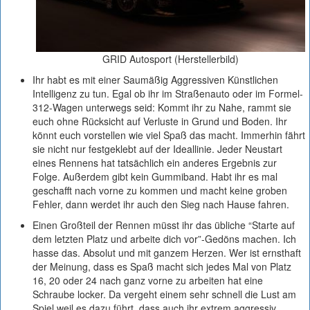
GRID Autosport (Herstellerbild)
Ihr habt es mit einer Saumäßig Aggressiven Künstlichen
Intelligenz zu tun. Egal ob ihr im Straßenauto oder im Formel-
312-Wagen unterwegs seid: Kommt ihr zu Nahe, rammt sie
euch ohne Rücksicht auf Verluste in Grund und Boden. Ihr
könnt euch vorstellen wie viel Spaß das macht. Immerhin fährt
sie nicht nur festgeklebt auf der Ideallinie. Jeder Neustart
eines Rennens hat tatsächlich ein anderes Ergebnis zur
Folge. Außerdem gibt kein Gummiband. Habt ihr es mal
geschafft nach vorne zu kommen und macht keine groben
Fehler, dann werdet ihr auch den Sieg nach Hause fahren.
Einen Großteil der Rennen müsst ihr das übliche “Starte auf
dem letzten Platz und arbeite dich vor”-Gedöns machen. Ich
hasse das. Absolut und mit ganzem Herzen. Wer ist ernsthaft
der Meinung, dass es Spaß macht sich jedes Mal von Platz
16, 20 oder 24 nach ganz vorne zu arbeiten hat eine
Schraube locker. Da vergeht einem sehr schnell die Lust am
Spiel weil es dazu führt, dass auch ihr extrem aggressiv