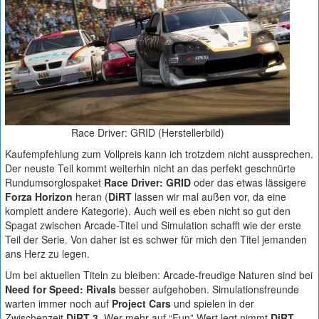
Race Driver: GRID (Herstellerbild)
Kaufempfehlung zum Vollpreis kann ich trotzdem nicht aussprechen.
Der neuste Teil kommt weiterhin nicht an das perfekt geschnürte
Rundumsorglospaket
Race Driver: GRID
oder das etwas lässigere
Forza Horizon
heran (
DiRT
lassen wir mal außen vor, da eine
komplett andere Kategorie). Auch weil es eben nicht so gut den
Spagat zwischen Arcade-Titel und Simulation schafft wie der erste
Teil der Serie. Von daher ist es schwer für mich den Titel jemanden
ans Herz zu legen.
Um bei aktuellen Titeln zu bleiben: Arcade-freudige Naturen sind bei
Need for Speed: Rivals
besser aufgehoben. Simulationsfreunde
warten immer noch auf
Project Cars
und spielen in der
Zwischenzeit
DiRT 3
. Wer mehr auf “Fun” Wert legt nimmt
DiRT