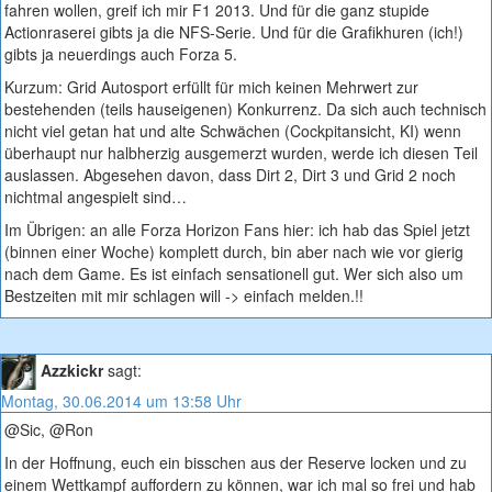
fahren wollen, greif ich mir F1 2013. Und für die ganz stupide
Actionraserei gibts ja die NFS-Serie. Und für die Grafikhuren (ich!)
gibts ja neuerdings auch Forza 5.
Kurzum: Grid Autosport erfüllt für mich keinen Mehrwert zur
bestehenden (teils hauseigenen) Konkurrenz. Da sich auch technisch
nicht viel getan hat und alte Schwächen (Cockpitansicht, KI) wenn
überhaupt nur halbherzig ausgemerzt wurden, werde ich diesen Teil
auslassen. Abgesehen davon, dass Dirt 2, Dirt 3 und Grid 2 noch
nichtmal angespielt sind…
Im Übrigen: an alle Forza Horizon Fans hier: ich hab das Spiel jetzt
(binnen einer Woche) komplett durch, bin aber nach wie vor gierig
nach dem Game. Es ist einfach sensationell gut. Wer sich also um
Bestzeiten mit mir schlagen will -> einfach melden.!!
Azzkickr
sagt:
Montag, 30.06.2014 um 13:58 Uhr
@Sic, @Ron
In der Hoffnung, euch ein bisschen aus der Reserve locken und zu
einem Wettkampf auffordern zu können, war ich mal so frei und hab