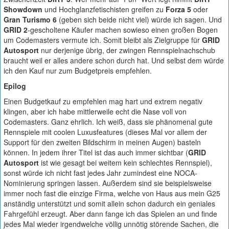
Showdown
und Hochglanzfetischisten greifen zu
Forza 5
oder
Gran Turismo 6
(geben sich beide nicht viel) würde ich sagen. Und
GRID 2
-gescholtene Käufer machen sowieso einen großen Bogen
um Codemasters vermute ich. Somit bleibt als Zielgruppe für
GRID
Autosport
nur derjenige übrig, der zwingen Rennspielnachschub
braucht weil er alles andere schon durch hat. Und selbst dem würde
ich den Kauf nur zum Budgetpreis empfehlen.
Epilog
Einen Budgetkauf zu empfehlen mag hart und extrem negativ
klingen, aber ich habe mittlerweile echt die Nase voll von
Codemasters. Ganz ehrlich. Ich weiß, dass sie phänomenal gute
Rennspiele mit coolen Luxusfeatures (dieses Mal vor allem der
Support für den zweiten Bildschirm in meinen Augen) basteln
können. In jedem ihrer Titel ist das auch immer sichtbar (
GRID
Autosport
ist wie gesagt bei weitem kein schlechtes Rennspiel),
sonst würde ich nicht fast jedes Jahr zumindest eine NOCA-
Nominierung springen lassen. Außerdem sind sie beispielsweise
immer noch fast die einzige Firma, welche von Haus aus mein G25
anständig unterstützt und somit allein schon dadurch ein geniales
Fahrgefühl erzeugt. Aber dann fange ich das Spielen an und finde
jedes Mal wieder irgendwelche völlig unnötig störende Sachen, die