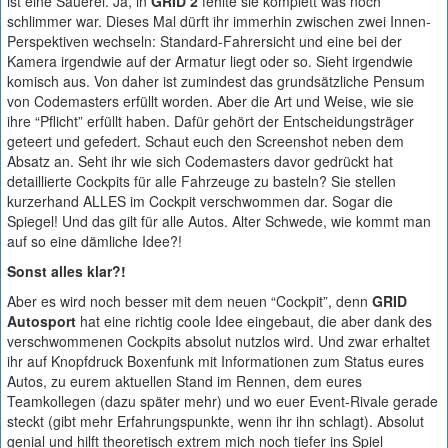
ist eine Sauerei. Ja, in
GRID 2
fehlte sie komplett was noch
schlimmer war. Dieses Mal dürft ihr immerhin zwischen zwei Innen-
Perspektiven wechseln: Standard-Fahrersicht und eine bei der
Kamera irgendwie auf der Armatur liegt oder so. Sieht irgendwie
komisch aus. Von daher ist zumindest das grundsätzliche Pensum
von Codemasters erfüllt worden. Aber die Art und Weise, wie sie
ihre “Pflicht” erfüllt haben. Dafür gehört der Entscheidungsträger
geteert und gefedert. Schaut euch den Screenshot neben dem
Absatz an. Seht ihr wie sich Codemasters davor gedrückt hat
detaillierte Cockpits für alle Fahrzeuge zu basteln? Sie stellen
kurzerhand ALLES im Cockpit verschwommen dar. Sogar die
Spiegel! Und das gilt für alle Autos. Alter Schwede, wie kommt man
auf so eine dämliche Idee?!
Sonst alles klar?!
Aber es wird noch besser mit dem neuen “Cockpit”, denn
GRID
Autosport
hat eine richtig coole Idee eingebaut, die aber dank des
verschwommenen Cockpits absolut nutzlos wird. Und zwar erhaltet
ihr auf Knopfdruck Boxenfunk mit Informationen zum Status eures
Autos, zu eurem aktuellen Stand im Rennen, dem eures
Teamkollegen (dazu später mehr) und wo euer Event-Rivale gerade
steckt (gibt mehr Erfahrungspunkte, wenn ihr ihn schlagt). Absolut
genial und hilft theoretisch extrem mich noch tiefer ins Spiel