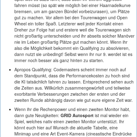
fahren müsst (so spät wie möglich bei einer Haarnadelkurve
bremsen, um am ganzen Bündel vorbeizurasen), um Plätze
gut zu machen. Vor allem bei den Tourenwagen und Open
Wheel ein toller Spaß. Letzterer weil jeder Kontakt einen
Dreher zur Folge hat und erstere weil die Tourenwagen sich
nicht großartig unterscheiden und ihr abseits solcher Manöver
nie im Leben großartig Plätze gut machen könnt. Wenn ihr
also die Möglichkeit bekommt ein Qualifying zu absolvieren,
dann nutzt sie unbedingt! Selbst wenn ihr nur 9. werdet ist es
immer noch besser als ganz hinten zu starten.
Apropos Qualifying: Codemasters scheint immer noch auf
dem Standpunkt, dass die Performancekosten zu hoch sind
die KI tatsächlich fahren zu lassen. Entsprechend sehen auch
die Zeiten aus. Willkürlich zusammengewürfelt und teilweise
exorbitante Verbesserungen zwischen der ersten und der
zweiten Runde abhängig davon wie gut eure eigene Zeit war.
Wenn ihr die Rechenpower und einen zweiten Monitor habt,
dann gute Neuigkeiten:
GRID Autosport
ist mal wieder ein
Spiel, welches nativ einen zweiten Monitor unterstüzt. Ihr
könnt euch hier auf Wunsch die aktuelle Tabelle, eine
Minimap und eine Art Event-Kamera (cineastische Eindrücke