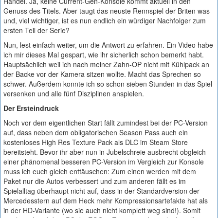
Handel. Ja, keine Current-Gen-Konsole kommt aktuell in den
Genuss des Titels. Aber taugt das neuste Rennspiel der Briten was
und, viel wichtiger, ist es nun endlich ein würdiger Nachfolger zum
ersten Teil der Serie?
Nun, lest einfach weiter, um die Antwort zu erfahren. Ein Video habe
ich mir dieses Mal gespart, wie ihr sicherlich schon bemerkt habt.
Hauptsächlich weil ich nach meiner Zahn-OP nicht mit Kühlpack an
der Backe vor der Kamera sitzen wollte. Macht das Sprechen so
schwer. Außerdem konnte ich so schon sieben Stunden in das Spiel
versenken und alle fünf Disziplinen anspielen.
Der Ersteindruck
Noch vor dem eigentlichen Start fällt zumindest bei der PC-Version
auf, dass neben dem obligatorischen Season Pass auch ein
kostenloses High Res Texture Pack als DLC im Steam Store
bereitsteht. Bevor ihr aber nun in Jubelschreie ausbrecht obgleich
einer phänomenal besseren PC-Version im Vergleich zur Konsole
muss ich euch gleich enttäuschen: Zum einen werden mit dem
Paket nur die Autos verbessert und zum anderen fällt es im
Spielalltag überhaupt nicht auf, dass in der Standardversion der
Mercedesstern auf dem Heck mehr Kompressionsartefakte hat als
in der HD-Variante (wo sie auch nicht komplett weg sind!). Somit