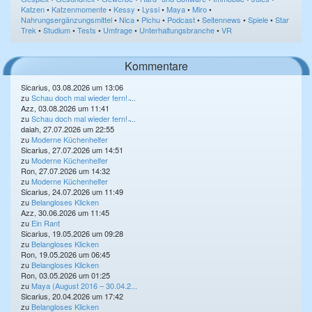
Katzen
•
Katzenmomente
•
Kessy
•
Lyssi
•
Maya
•
Miro
•
Nahrungsergänzungsmittel
•
Nica
•
Pichu
•
Podcast
•
Seitennews
•
Spiele
•
Star
Trek
•
Studium
•
Tests
•
Umfrage
•
Unterhaltungsbranche
•
VR
Kommentare
Sicarius, 03.08.2026 um 13:06
zu
Schau doch mal wieder fern! ̵...
Azz, 03.08.2026 um 11:41
zu
Schau doch mal wieder fern! ̵...
daiah, 27.07.2026 um 22:55
zu
Moderne Küchenhelfer
Sicarius, 27.07.2026 um 14:51
zu
Moderne Küchenhelfer
Ron, 27.07.2026 um 14:32
zu
Moderne Küchenhelfer
Sicarius, 24.07.2026 um 11:49
zu
Belangloses Klicken
Azz, 30.06.2026 um 11:45
zu
Ein Rant
Sicarius, 19.05.2026 um 09:28
zu
Belangloses Klicken
Ron, 19.05.2026 um 06:45
zu
Belangloses Klicken
Ron, 03.05.2026 um 01:25
zu
Maya (August 2016 – 30.04.2...
Sicarius, 20.04.2026 um 17:42
zu
Belangloses Klicken