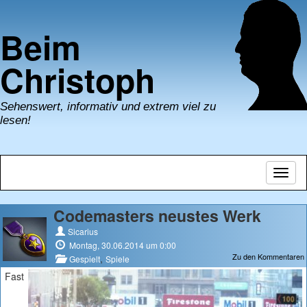
Beim
Christoph
Sehenswert, informativ und extrem viel zu
lesen!
Navig
umsch
Codemasters neustes Werk
Sicarius
Montag, 30.06.2014 um 0:00
Zu den Kommentaren
,
Gespielt
Spiele
Fast