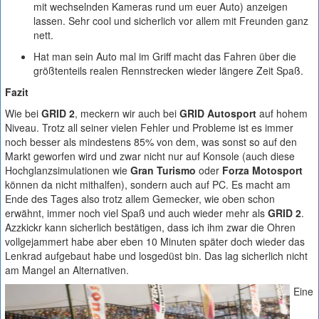
mit wechselnden Kameras rund um euer Auto) anzeigen
lassen. Sehr cool und sicherlich vor allem mit Freunden ganz
nett.
Hat man sein Auto mal im Griff macht das Fahren über die
größtenteils realen Rennstrecken wieder längere Zeit Spaß.
Fazit
Wie bei
GRID 2
, meckern wir auch bei
GRID Autosport
auf hohem
Niveau. Trotz all seiner vielen Fehler und Probleme ist es immer
noch besser als mindestens 85% von dem, was sonst so auf den
Markt geworfen wird und zwar nicht nur auf Konsole (auch diese
Hochglanzsimulationen wie
Gran Turismo
oder
Forza Motosport
können da nicht mithalfen), sondern auch auf PC. Es macht am
Ende des Tages also trotz allem Gemecker, wie oben schon
erwähnt, immer noch viel Spaß und auch wieder mehr als
GRID 2
.
Azzkickr kann sicherlich bestätigen, dass ich ihm zwar die Ohren
vollgejammert habe aber eben 10 Minuten später doch wieder das
Lenkrad aufgebaut habe und losgedüst bin. Das lag sicherlich nicht
am Mangel an Alternativen.
Eine