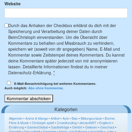
Website
Durch das Anhaken der Checkbox erklärst du dich mit der
Speicherung und Verarbeitung deiner Daten durch
BeimChristoph einverstanden. Um die Übersicht über
Kommentare zu behalten und Missbrauch zu verhindern,
speichern wir (soweit von dir angegeben) Name, E-Mail und
Kommentar sowie Zeitstempel deines Kommentars. Du kannst
deine Kommentare später jederzeit von mir anonymisieren
lassen. Detaillierte Informationen findest du in meiner
Datenschutz-Erklärung.
*
E-Mail-Benachrichtigung bei weiteren Kommentaren.
Auch möglich:
Abo ohne Kommentar
.
Kategorien
Allgemein
•
Anime & Manga
•
Artikel
•
Ayla
•
Balu
•
Bildungsurlaub
•
Bücher,
Filme & Musik
•
Christoph spielt
•
Crowdfunding
•
deviantART
•
Englisch
•
Ernährung
•
GamersGlobal
•
Gastbeiträge
•
Gehört
•
Gelesen
•
Geschaut
•
Gespielt
•
Gesundheit
•
Gewerbe
•
Hard- und Software
•
Immobilie
•
Jules
•