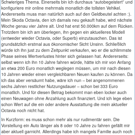
Schwieriges Thema. Einerseits bin ich durchaus “autobegeistert” und
konfiguriere mir online mehrmals monatlich die tollsten Vehikel.
Andererseits muss man natürlich auch auf den Geldbeutel achten :).
Mein Skoda Octavia, den ich damals neu gekauft habe, wird nächste
Woche genau vier Jahre alt. Und hat erst 50.000km auf dem Rücken.
Trotzdem bin ich am überlegen, ihn gegen ein aktuelleres Modell
(entweder wieder Octavia, oder Superb) einzutauschen. Das ist
grundsätzlich erstmal aus ökonomischer Sicht Unsinn. Schließlich
würde ich ihn just zu dem Zeitpunkt verkaufen, wo er die schlimmste
Phase seines Wertverlustes hinter sich gelassen hat. Andererseits:
selbst wenn ich ihn 10 Jahre fahren würde, hätte ich mir von Anfang
an etwa 200 Euro monatlich weglegen müssen, um mir nach diesen
10 Jahren wieder einen vergleichbaren Neuen kaufen zu können. Da
ich das aber versäumt habe, wäre ich nun – bei angenommenen
sechs Jahren restlicher Nutzungsdauer – schon bei 333 Euro
monatlich. Und für diesen Betrag bekommt man eben locker auch
einen Neuwagen ohne Anzahlung auch finanziert. Und ich lege eben
schon Wert auf die ein oder andere Ausstattung die mein aktueller
Octavia noch nicht hat.
In Kurzform: es muss schon mehr als nur rudimentär sein. Die
Vorstellung ein Auto länger als 8 oder 10 Jahre zu fahren gefällt mir
aber aktuell garnicht. Allerdings habe ich mangels Familie auch noch