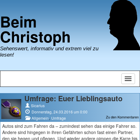
Beim
Christoph
Sehenswert, informativ und extrem viel zu
lesen!
Navig
umsch
Umfrage: Euer Lieblingsauto
Sicarius
Donnerstag, 24.03.2016 um 0:00
Zu den Kommentaren
,
Allgemein
Umfrage
Autos sind zum Fahren da – zumindest sehen das einige Fahrer so.
Andere sind hingegen in ihren Gefährten schon fast einen Partner,
den sie hegen und pflegen. Und wieder andere pimpen die Karre bis