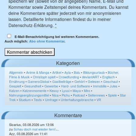
speichern wir (soweit von dir angegeben) Name, E-Mail und
Kommentar sowie Zeitstempel deines Kommentars. Du kannst
deine Kommentare später jederzeit von mir anonymisieren
lassen. Detaillierte Informationen findest du in meiner
Datenschutz-Erklärung.
*
E-Mail-Benachrichtigung bei weiteren Kommentaren.
Auch möglich:
Abo ohne Kommentar
.
Kategorien
Allgemein
•
Anime & Manga
•
Artikel
•
Ayla
•
Balu
•
Bildungsurlaub
•
Bücher,
Filme & Musik
•
Christoph spielt
•
Crowdfunding
•
deviantART
•
Englisch
•
Ernährung
•
GamersGlobal
•
Gastbeiträge
•
Gehört
•
Gelesen
•
Geschaut
•
Gespielt
•
Gesundheit
•
Gewerbe
•
Hard- und Software
•
Immobilie
•
Jules
•
Katzen
•
Katzenmomente
•
Kessy
•
Lyssi
•
Maya
•
Miro
•
Nahrungsergänzungsmittel
•
Nica
•
Pichu
•
Podcast
•
Seitennews
•
Spiele
•
Star
Trek
•
Studium
•
Tests
•
Umfrage
•
Unterhaltungsbranche
•
VR
Kommentare
Sicarius, 03.08.2026 um 13:06
zu
Schau doch mal wieder fern! ̵...
Azz, 03.08.2026 um 11:41