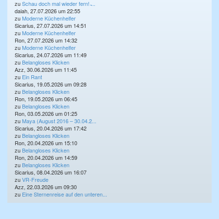
zu
Schau doch mal wieder fern! ̵...
daiah, 27.07.2026 um 22:55
zu
Moderne Küchenhelfer
Sicarius, 27.07.2026 um 14:51
zu
Moderne Küchenhelfer
Ron, 27.07.2026 um 14:32
zu
Moderne Küchenhelfer
Sicarius, 24.07.2026 um 11:49
zu
Belangloses Klicken
Azz, 30.06.2026 um 11:45
zu
Ein Rant
Sicarius, 19.05.2026 um 09:28
zu
Belangloses Klicken
Ron, 19.05.2026 um 06:45
zu
Belangloses Klicken
Ron, 03.05.2026 um 01:25
zu
Maya (August 2016 – 30.04.2...
Sicarius, 20.04.2026 um 17:42
zu
Belangloses Klicken
Ron, 20.04.2026 um 15:10
zu
Belangloses Klicken
Ron, 20.04.2026 um 14:59
zu
Belangloses Klicken
Sicarius, 08.04.2026 um 16:07
zu
VR-Freude
Azz, 22.03.2026 um 09:30
zu
Eine Sternenreise auf den unteren...