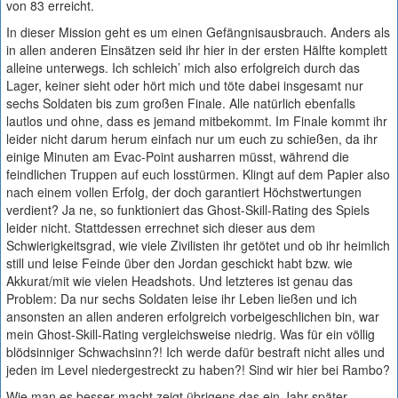
von 83 erreicht.
In dieser Mission geht es um einen Gefängnisausbrauch. Anders als
in allen anderen Einsätzen seid ihr hier in der ersten Hälfte komplett
alleine unterwegs. Ich schleich’ mich also erfolgreich durch das
Lager, keiner sieht oder hört mich und töte dabei insgesamt nur
sechs Soldaten bis zum großen Finale. Alle natürlich ebenfalls
lautlos und ohne, dass es jemand mitbekommt. Im Finale kommt ihr
leider nicht darum herum einfach nur um euch zu schießen, da ihr
einige Minuten am Evac-Point ausharren müsst, während die
feindlichen Truppen auf euch losstürmen. Klingt auf dem Papier also
nach einem vollen Erfolg, der doch garantiert Höchstwertungen
verdient? Ja ne, so funktioniert das Ghost-Skill-Rating des Spiels
leider nicht. Stattdessen errechnet sich dieser aus dem
Schwierigkeitsgrad, wie viele Zivilisten ihr getötet und ob ihr heimlich
still und leise Feinde über den Jordan geschickt habt bzw. wie
Akkurat/mit wie vielen Headshots. Und letzteres ist genau das
Problem: Da nur sechs Soldaten leise ihr Leben ließen und ich
ansonsten an allen anderen erfolgreich vorbeigeschlichen bin, war
mein Ghost-Skill-Rating vergleichsweise niedrig. Was für ein völlig
blödsinniger Schwachsinn?! Ich werde dafür bestraft nicht alles und
jeden im Level niedergestreckt zu haben?! Sind wir hier bei Rambo?
Wie man es besser macht zeigt übrigens das ein Jahr später