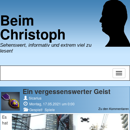
Beim
Christoph
Sehenswert, informativ und extrem viel zu
lesen!
Navig
umsch
Ein vergessenswerter Geist
Sicarius
Montag, 17.05.2021 um 0:00
Zu den Kommentaren
,
Gespielt
Spiele
Es
hat