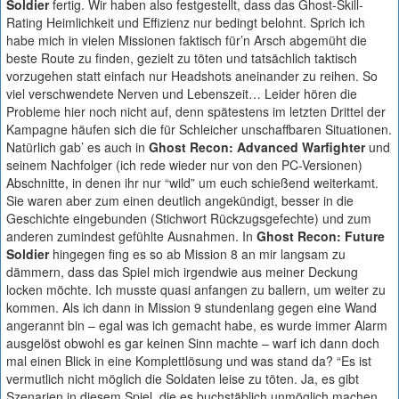
Soldier
fertig. Wir haben also festgestellt, dass das Ghost-Skill-
Rating Heimlichkeit und Effizienz nur bedingt belohnt. Sprich ich
habe mich in vielen Missionen faktisch für’n Arsch abgemüht die
beste Route zu finden, gezielt zu töten und tatsächlich taktisch
vorzugehen statt einfach nur Headshots aneinander zu reihen. So
viel verschwendete Nerven und Lebenszeit… Leider hören die
Probleme hier noch nicht auf, denn spätestens im letzten Drittel der
Kampagne häufen sich die für Schleicher unschaffbaren Situationen.
Natürlich gab’ es auch in
Ghost Recon: Advanced Warfighter
und
seinem Nachfolger (ich rede wieder nur von den PC-Versionen)
Abschnitte, in denen ihr nur “wild” um euch schießend weiterkamt.
Sie waren aber zum einen deutlich angekündigt, besser in die
Geschichte eingebunden (Stichwort Rückzugsgefechte) und zum
anderen zumindest gefühlte Ausnahmen. In
Ghost Recon: Future
Soldier
hingegen fing es so ab Mission 8 an mir langsam zu
dämmern, dass das Spiel mich irgendwie aus meiner Deckung
locken möchte. Ich musste quasi anfangen zu ballern, um weiter zu
kommen. Als ich dann in Mission 9 stundenlang gegen eine Wand
angerannt bin – egal was ich gemacht habe, es wurde immer Alarm
ausgelöst obwohl es gar keinen Sinn machte – warf ich dann doch
mal einen Blick in eine Komplettlösung und was stand da? “Es ist
vermutlich nicht möglich die Soldaten leise zu töten. Ja, es gibt
Szenarien in diesem Spiel, die es buchstäblich unmöglich machen