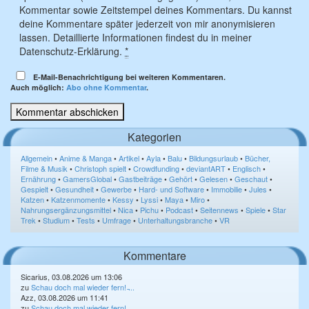
Kommentar sowie Zeitstempel deines Kommentars. Du kannst
deine Kommentare später jederzeit von mir anonymisieren
lassen. Detaillierte Informationen findest du in meiner
Datenschutz-Erklärung.
*
E-Mail-Benachrichtigung bei weiteren Kommentaren.
Auch möglich:
Abo ohne Kommentar
.
Kategorien
Allgemein
•
Anime & Manga
•
Artikel
•
Ayla
•
Balu
•
Bildungsurlaub
•
Bücher,
Filme & Musik
•
Christoph spielt
•
Crowdfunding
•
deviantART
•
Englisch
•
Ernährung
•
GamersGlobal
•
Gastbeiträge
•
Gehört
•
Gelesen
•
Geschaut
•
Gespielt
•
Gesundheit
•
Gewerbe
•
Hard- und Software
•
Immobilie
•
Jules
•
Katzen
•
Katzenmomente
•
Kessy
•
Lyssi
•
Maya
•
Miro
•
Nahrungsergänzungsmittel
•
Nica
•
Pichu
•
Podcast
•
Seitennews
•
Spiele
•
Star
Trek
•
Studium
•
Tests
•
Umfrage
•
Unterhaltungsbranche
•
VR
Kommentare
Sicarius, 03.08.2026 um 13:06
zu
Schau doch mal wieder fern! ̵...
Azz, 03.08.2026 um 11:41
zu
Schau doch mal wieder fern! ̵...