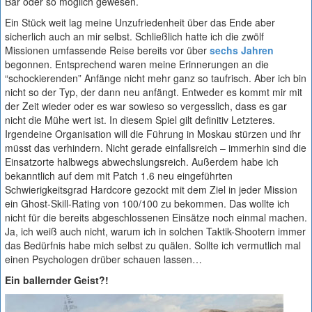
Bar oder so möglich gewesen.
Ein Stück weit lag meine Unzufriedenheit über das Ende aber
sicherlich auch an mir selbst. Schließlich hatte ich die zwölf
Missionen umfassende Reise bereits vor über
sechs Jahren
begonnen. Entsprechend waren meine Erinnerungen an die
“schockierenden” Anfänge nicht mehr ganz so taufrisch. Aber ich bin
nicht so der Typ, der dann neu anfängt. Entweder es kommt mir mit
der Zeit wieder oder es war sowieso so vergesslich, dass es gar
nicht die Mühe wert ist. In diesem Spiel gilt definitiv Letzteres.
Irgendeine Organisation will die Führung in Moskau stürzen und ihr
müsst das verhindern. Nicht gerade einfallsreich – immerhin sind die
Einsatzorte halbwegs abwechslungsreich. Außerdem habe ich
bekanntlich auf dem mit Patch 1.6 neu eingeführten
Schwierigkeitsgrad Hardcore gezockt mit dem Ziel in jeder Mission
ein Ghost-Skill-Rating von 100/100 zu bekommen. Das wollte ich
nicht für die bereits abgeschlossenen Einsätze noch einmal machen.
Ja, ich weiß auch nicht, warum ich in solchen Taktik-Shootern immer
das Bedürfnis habe mich selbst zu quälen. Sollte ich vermutlich mal
einen Psychologen drüber schauen lassen…
Ein ballernder Geist?!