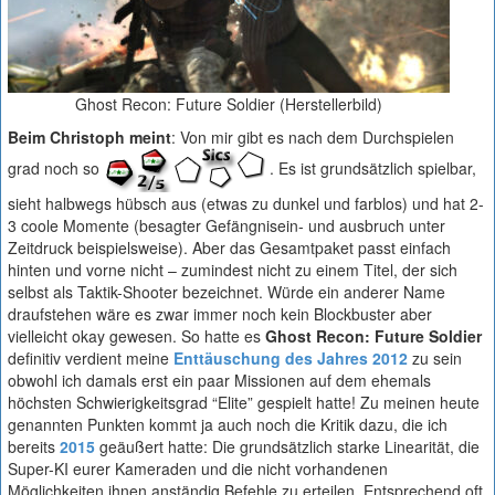
Ghost Recon: Future Soldier (Herstellerbild)
Beim Christoph meint
: Von mir gibt es nach dem Durchspielen
grad noch so
. Es ist grundsätzlich spielbar,
sieht halbwegs hübsch aus (etwas zu dunkel und farblos) und hat 2-
3 coole Momente (besagter Gefängnisein- und ausbruch unter
Zeitdruck beispielsweise). Aber das Gesamtpaket passt einfach
hinten und vorne nicht – zumindest nicht zu einem Titel, der sich
selbst als Taktik-Shooter bezeichnet. Würde ein anderer Name
draufstehen wäre es zwar immer noch kein Blockbuster aber
vielleicht okay gewesen. So hatte es
Ghost Recon: Future Soldier
definitiv verdient meine
Enttäuschung des Jahres 2012
zu sein
obwohl ich damals erst ein paar Missionen auf dem ehemals
höchsten Schwierigkeitsgrad “Elite” gespielt hatte! Zu meinen heute
genannten Punkten kommt ja auch noch die Kritik dazu, die ich
bereits
2015
geäußert hatte: Die grundsätzlich starke Linearität, die
Super-KI eurer Kameraden und die nicht vorhandenen
Möglichkeiten ihnen anständig Befehle zu erteilen. Entsprechend oft